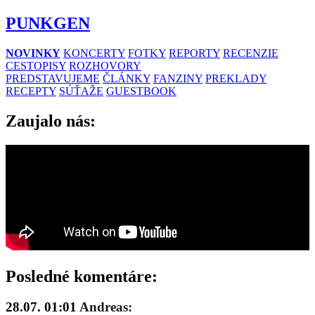
PUNKGEN
NOVINKY
KONCERTY
FOTKY
REPORTY
RECENZIE
CESTOPISY
ROZHOVORY
PREDSTAVUJEME
ČLÁNKY
FANZINY
PREKLADY
RECEPTY
SÚŤAŽE
GUESTBOOK
Zaujalo nás:
Posledné komentáre:
28.07. 01:01
Andreas: