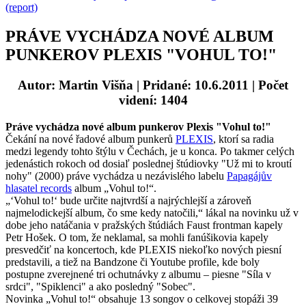
(report)
PRÁVE VYCHÁDZA NOVÉ ALBUM
PUNKEROV PLEXIS "VOHUL TO!"
Autor: Martin Višňa
| Pridané: 10.6.2011 | Počet
videní: 1404
Práve vychádza nové album punkerov Plexis "Vohul to!"
Čekání na nové řadové album punkerů
PLEXIS
, ktorí sa radia
medzi legendy tohto štýlu v Čechách, je u konca. Po takmer celých
jedenástich rokoch od dosiaľ poslednej štúdiovky "Už mi to kroutí
nohy" (2000) práve vychádza u nezávislého labelu
Papagájův
hlasatel records
album „Vohul to!“.
„‘Vohul to!‘ bude určite najtvrdší a najrýchlejší a zároveň
najmelodickejší album, čo sme kedy natočili,“ lákal na novinku už v
dobe jeho natáčania v pražských štúdiách Faust frontman kapely
Petr Hošek. O tom, že neklamal, sa mohli fanúšikovia kapely
presvedčiť na koncertoch, kde PLEXIS niekoľko nových piesní
predstavili, a tiež na Bandzone či Youtube profile, kde boly
postupne zverejnené tri ochutnávky z albumu – piesne "Síla v
srdci", "Spiklenci" a ako posledný "Sobec".
Novinka „Vohul to!“ obsahuje 13 songov o celkovej stopáži 39