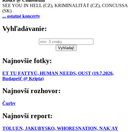
Košice @ Collosseum
SEE YOU IN HELL (CZ), KRIMINALITÄT (CZ), CONCUSSA
(SK)
... ostatné koncerty
Vyhľadávanie:
Najnovšie fotky:
ET TU FATTYÚ, HUMAN NEEDS, OUST (19.7.2026,
Budapešť @ Kripta)
Najnovší rozhovor:
Čurby
Najnovší report:
TOLUEN, JAKUBYSKO, WHORESNATION, NAK´AY