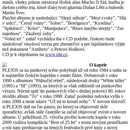
minút, všetky pritom otextoval Hošek alias Mucho či Sid, hudba je
dielom celého tria, ktoré ďalej tvorí gitarista Dušan Lébl a bubeník
Martin Švec.
Playlist albumu je nasledujúci: "Slepý náboje", "Mezi cvoky", "Síla
v srdci", "Černý vrány", "Sobec", "Betelgeuce", "Kyselina",
"Spiklenci", "Krize", "Manipulace", "Blues starýho strejdy", "Zas
najednou", "Zkažený zuby".
"Vohul to! " zatiaľ vychádza iba v CD podobe, čoskoro bude
následovať vinylová verzia pre zberateľov a pre fajnšmekrov výjde
tiež dokument "Antihero" o Petrovi Hoškovi.
CD je k objednaniu na
www.phr.cz
.
O kapele
PLEXIS sa na punkovej scéne pohybujú už od roku 1984 a radia sa
k najstarším českým kapelám v tomto žánre. Debutovali v roku
1990 s albumom "Půlnoční rebel", následovali dosky "White killer"
(1991) a "III" (1993), na ktorých sa však odklonili od punkového
výrazu. Návrat späť do punkových vôd v druhej polovici 90. rokov
stvrdilo album "To" v roku 1998. Zatiaľ posledná radovka vyšla v
roku 2000 a nesie název "Už mi to kroutí nohy". V novom tisícročí
si PLEXIS dali na čas pauzu, po ktorej sa objavovali skôr
sporadicky, avšak stále častejšie sa začali objavovať zvesti o novom
albume. U príležitosti 25. výročia prvého koncertu kapela v roku
2009 vydáva kompiláciu "Best of 25 let" s tromi novými pesničkami
a rok nato predstavuje na letných festivaloch prvé kusy z novej