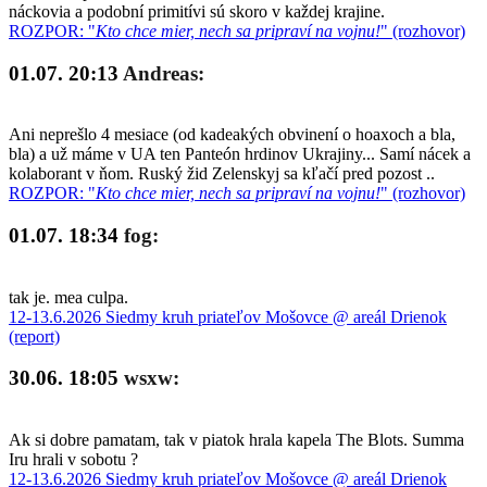
náckovia a podobní primitívi sú skoro v každej krajine.
ROZPOR: "
Kto chce mier, nech sa pripraví na vojnu!
" (rozhovor)
01.07. 20:13
Andreas:
Ani neprešlo 4 mesiace (od kadeakých obvinení o hoaxoch a bla,
bla) a už máme v UA ten Panteón hrdinov Ukrajiny... Samí nácek a
kolaborant v ňom. Ruský žid Zelenskyj sa kľačí pred pozost ..
ROZPOR: "
Kto chce mier, nech sa pripraví na vojnu!
" (rozhovor)
01.07. 18:34
fog:
tak je. mea culpa.
12-13.6.2026 Siedmy kruh priateľov Mošovce @ areál Drienok
(report)
30.06. 18:05
wsxw:
Ak si dobre pamatam, tak v piatok hrala kapela The Blots. Summa
Iru hrali v sobotu ?
12-13.6.2026 Siedmy kruh priateľov Mošovce @ areál Drienok