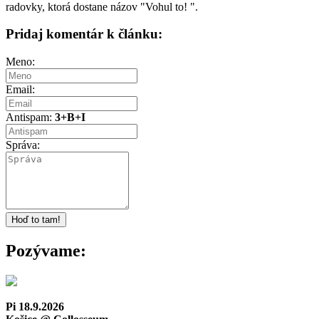
radovky, ktorá dostane názov "Vohul to! ".
Pridaj komentár k článku:
Meno:
Email:
Antispam:
3+B+I
Správa:
Pozývame:
Pi 18.9.2026