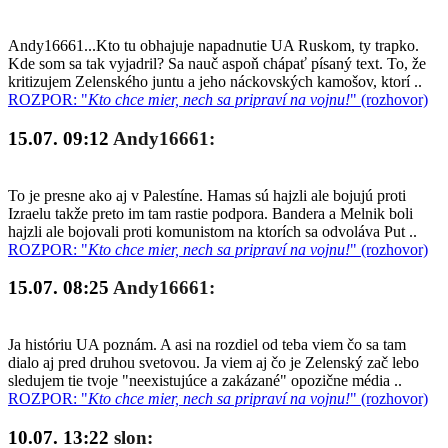
Andy16661...Kto tu obhajuje napadnutie UA Ruskom, ty trapko.
Kde som sa tak vyjadril? Sa nauč aspoň chápať písaný text. To, že
kritizujem Zelenského juntu a jeho náckovských kamošov, ktorí ..
ROZPOR: "
Kto chce mier, nech sa pripraví na vojnu!
" (rozhovor)
15.07. 09:12
Andy16661:
To je presne ako aj v Palestíne. Hamas sú hajzli ale bojujú proti
Izraelu takže preto im tam rastie podpora. Bandera a Melnik boli
hajzli ale bojovali proti komunistom na ktorích sa odvoláva Put ..
ROZPOR: "
Kto chce mier, nech sa pripraví na vojnu!
" (rozhovor)
15.07. 08:25
Andy16661:
Ja históriu UA poznám. A asi na rozdiel od teba viem čo sa tam
dialo aj pred druhou svetovou. Ja viem aj čo je Zelenský zač lebo
sledujem tie tvoje "neexistujúce a zakázané" opozične média ..
ROZPOR: "
Kto chce mier, nech sa pripraví na vojnu!
" (rozhovor)
10.07. 13:22
slon: