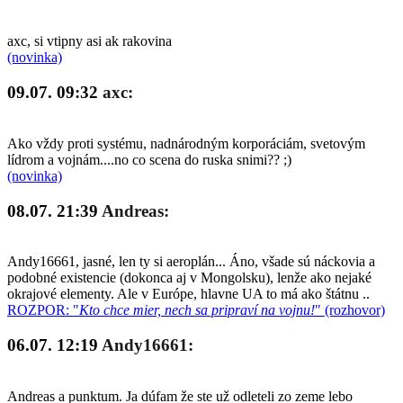
axc, si vtipny asi ak rakovina
(novinka)
09.07. 09:32
axc:
Ako vždy proti systému, nadnárodným korporáciám, svetovým
lídrom a vojnám....no co scena do ruska snimi?? ;)
(novinka)
08.07. 21:39
Andreas:
Andy16661, jasné, len ty si aeroplán... Áno, všade sú náckovia a
podobné existencie (dokonca aj v Mongolsku), lenže ako nejaké
okrajové elementy. Ale v Európe, hlavne UA to má ako štátnu ..
ROZPOR: "
Kto chce mier, nech sa pripraví na vojnu!
" (rozhovor)
06.07. 12:19
Andy16661:
Andreas a punktum. Ja dúfam že ste už odleteli zo zeme lebo