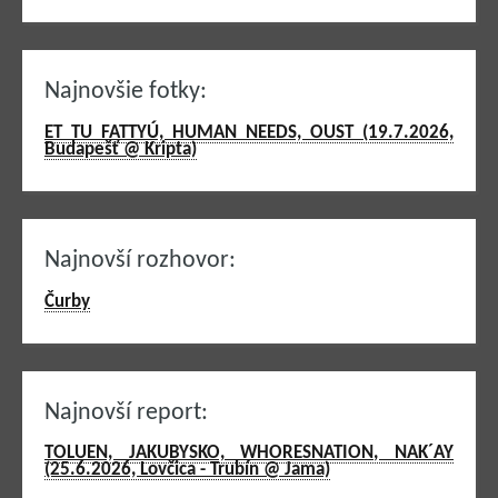
Najnovšie fotky:
ET TU FATTYÚ, HUMAN NEEDS, OUST (19.7.2026,
Budapešť @ Kripta)
Najnovší rozhovor:
Čurby
Najnovší report:
TOLUEN, JAKUBYSKO, WHORESNATION, NAK´AY
(25.6.2026, Lovčica - Trubín @ Jama)