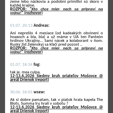
zeme lebo náckovia a podobní primitívi sú skoro v
každej krajine.
ROZPOR: "
Kto chce mier, nech sa pripraví na
vojnu!
" (rozhovor)
01.07. 20:13
Andreas:
Ani neprešlo 4 mesiace (od kadeakých obvinení o
hoaxoch a bla, bla) a už máme v UA ten Panteón
hrdinov Ukrajiny... Samí nácek a kolaborant v ňom.
Ruský žid Zelenskyj sa kľačí pred pozost ..
ROZPOR: "
Kto chce mier, nech sa pripraví na
vojnu!
" (rozhovor)
01.07. 18:34
fog:
tak je. mea culpa.
12-13.6.2026 Siedmy kruh priateľov Mošovce @
areál Drienok (report)
30.06. 18:05
wsxw:
Ak si dobre pamatam, tak v piatok hrala kapela The
Blots. Summa Iru hrali v sobotu ?
12-13.6.2026 Siedmy kruh priateľov Mošovce @
areál Drienok (report)