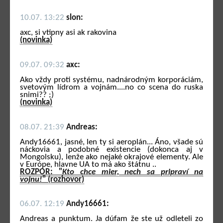
10.07. 13:22
slon:
axc, si vtipny asi ak rakovina
(novinka)
09.07. 09:32
axc:
Ako vždy proti systému, nadnárodným korporáciám,
svetovým lídrom a vojnám....no co scena do ruska
snimi?? ;)
(novinka)
08.07. 21:39
Andreas:
Andy16661, jasné, len ty si aeroplán... Áno, všade sú
náckovia a podobné existencie (dokonca aj v
Mongolsku), lenže ako nejaké okrajové elementy. Ale
v Európe, hlavne UA to má ako štátnu ..
ROZPOR: "
Kto chce mier, nech sa pripraví na
vojnu!
" (rozhovor)
06.07. 12:19
Andy16661:
Andreas a punktum. Ja dúfam že ste už odleteli zo