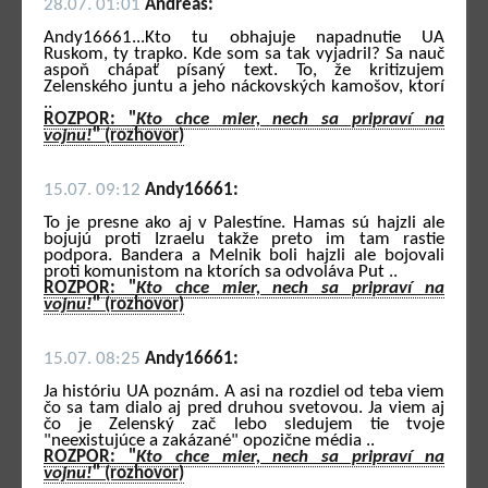
28.07. 01:01
Andreas:
Andy16661...Kto tu obhajuje napadnutie UA
Ruskom, ty trapko. Kde som sa tak vyjadril? Sa nauč
aspoň chápať písaný text. To, že kritizujem
Zelenského juntu a jeho náckovských kamošov, ktorí
..
ROZPOR: "
Kto chce mier, nech sa pripraví na
vojnu!
" (rozhovor)
15.07. 09:12
Andy16661:
To je presne ako aj v Palestíne. Hamas sú hajzli ale
bojujú proti Izraelu takže preto im tam rastie
podpora. Bandera a Melnik boli hajzli ale bojovali
proti komunistom na ktorích sa odvoláva Put ..
ROZPOR: "
Kto chce mier, nech sa pripraví na
vojnu!
" (rozhovor)
15.07. 08:25
Andy16661:
Ja históriu UA poznám. A asi na rozdiel od teba viem
čo sa tam dialo aj pred druhou svetovou. Ja viem aj
čo je Zelenský zač lebo sledujem tie tvoje
"neexistujúce a zakázané" opozične média ..
ROZPOR: "
Kto chce mier, nech sa pripraví na
vojnu!
" (rozhovor)