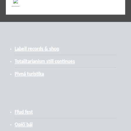
Labell records & shop
Totalitarianism still continues
Pivná turistika
Ffud fest
Opičí bál