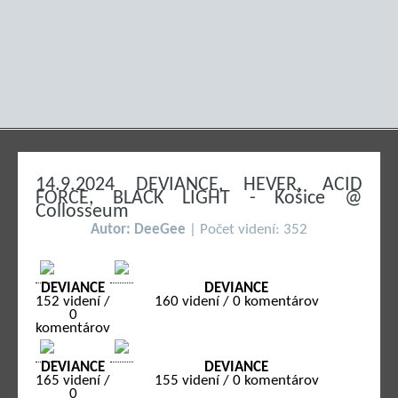
14.9.2024 DEVIANCE, HEVER, ACID
FORCE, BLACK LIGHT - Košice @
Collosseum
Autor: DeeGee
| Počet videní: 352
DEVIANCE
DEVIANCE
152 videní /
160 videní / 0 komentárov
0
komentárov
DEVIANCE
DEVIANCE
165 videní /
155 videní / 0 komentárov
0