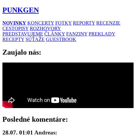
PUNKGEN
NOVINKY
KONCERTY
FOTKY
REPORTY
RECENZIE
CESTOPISY
ROZHOVORY
PREDSTAVUJEME
ČLÁNKY
FANZINY
PREKLADY
RECEPTY
SÚŤAŽE
GUESTBOOK
Zaujalo nás:
Posledné komentáre:
28.07. 01:01
Andreas: