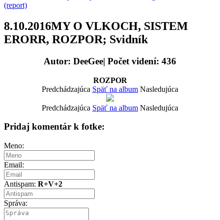
(report)
8.10.2016MY O VLKOCH, SISTEM
ERORR, ROZPOR; Svidník
Autor: DeeGee| Počet videní: 436
ROZPOR
Predchádzajúca
Späť na album
Nasledujúca
Predchádzajúca
Späť na album
Nasledujúca
Pridaj komentár k fotke:
Meno:
Email:
Antispam:
R+V+2
Správa: