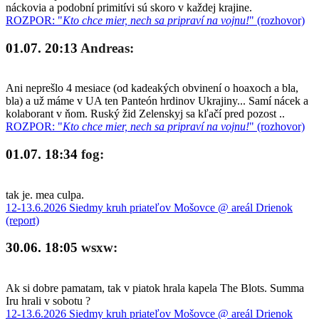
náckovia a podobní primitívi sú skoro v každej krajine.
ROZPOR: "
Kto chce mier, nech sa pripraví na vojnu!
" (rozhovor)
01.07. 20:13
Andreas:
Ani neprešlo 4 mesiace (od kadeakých obvinení o hoaxoch a bla,
bla) a už máme v UA ten Panteón hrdinov Ukrajiny... Samí nácek a
kolaborant v ňom. Ruský žid Zelenskyj sa kľačí pred pozost ..
ROZPOR: "
Kto chce mier, nech sa pripraví na vojnu!
" (rozhovor)
01.07. 18:34
fog:
tak je. mea culpa.
12-13.6.2026 Siedmy kruh priateľov Mošovce @ areál Drienok
(report)
30.06. 18:05
wsxw:
Ak si dobre pamatam, tak v piatok hrala kapela The Blots. Summa
Iru hrali v sobotu ?
12-13.6.2026 Siedmy kruh priateľov Mošovce @ areál Drienok