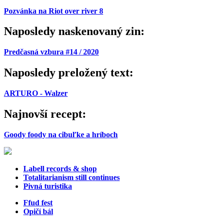
Pozvánka na Riot over river 8
Naposledy naskenovaný zin:
Predčasná vzbura #14 / 2020
Naposledy preložený text:
ARTURO - Walzer
Najnovší recept:
Goody foody na cibuľke a hríboch
Labell records & shop
Totalitarianism still continues
Pivná turistika
Ffud fest
Opičí bál