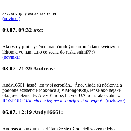
axc, si vtipny asi ak rakovina
(novinka)
09.07. 09:32
axc:
Ako vždy proti systému, nadnárodným korporáciám, svetovým
lídrom a vojnám....no co scena do ruska snimi?? ;)
(novinka)
08.07. 21:39
Andreas:
Andy16661, jasné, len ty si aeroplán... Áno, všade sú náckovia a
podobné existencie (dokonca aj v Mongolsku), lenže ako nejaké
okrajové elementy. Ale v Európe, hlavne UA to má ako štátnu ..
ROZPOR: "
Kto chce mier, nech sa pripraví na vojnu!
" (rozhovor)
06.07. 12:19
Andy16661:
Andreas a punktum. Ja dúfam že ste už odleteli zo zeme lebo