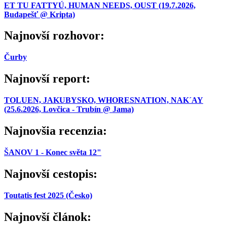
ET TU FATTYÚ, HUMAN NEEDS, OUST (19.7.2026,
Budapešť @ Kripta)
Najnovší rozhovor:
Čurby
Najnovší report:
TOLUEN, JAKUBYSKO, WHORESNATION, NAK´AY
(25.6.2026, Lovčica - Trubín @ Jama)
Najnovšia recenzia:
ŠANOV 1 - Konec světa 12"
Najnovší cestopis:
Toutatis fest 2025 (Česko)
Najnovší článok: