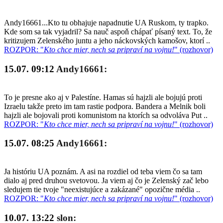
Andy16661...Kto tu obhajuje napadnutie UA Ruskom, ty trapko.
Kde som sa tak vyjadril? Sa nauč aspoň chápať písaný text. To, že
kritizujem Zelenského juntu a jeho náckovských kamošov, ktorí ..
ROZPOR: "
Kto chce mier, nech sa pripraví na vojnu!
" (rozhovor)
15.07. 09:12
Andy16661:
To je presne ako aj v Palestíne. Hamas sú hajzli ale bojujú proti
Izraelu takže preto im tam rastie podpora. Bandera a Melnik boli
hajzli ale bojovali proti komunistom na ktorích sa odvoláva Put ..
ROZPOR: "
Kto chce mier, nech sa pripraví na vojnu!
" (rozhovor)
15.07. 08:25
Andy16661:
Ja históriu UA poznám. A asi na rozdiel od teba viem čo sa tam
dialo aj pred druhou svetovou. Ja viem aj čo je Zelenský zač lebo
sledujem tie tvoje "neexistujúce a zakázané" opozične média ..
ROZPOR: "
Kto chce mier, nech sa pripraví na vojnu!
" (rozhovor)
10.07. 13:22
slon: