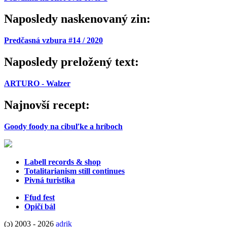
Naposledy naskenovaný zin:
Predčasná vzbura #14 / 2020
Naposledy preložený text:
ARTURO - Walzer
Najnovší recept:
Goody foody na cibuľke a hríboch
Labell records & shop
Totalitarianism still continues
Pivná turistika
Ffud fest
Opičí bál
(ɔ) 2003 - 2026
adrik