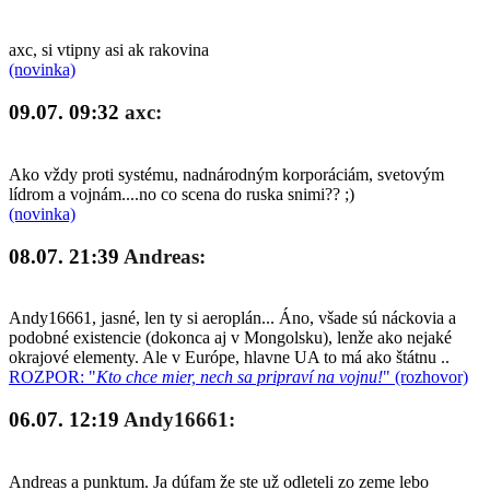
axc, si vtipny asi ak rakovina
(novinka)
09.07. 09:32
axc:
Ako vždy proti systému, nadnárodným korporáciám, svetovým
lídrom a vojnám....no co scena do ruska snimi?? ;)
(novinka)
08.07. 21:39
Andreas:
Andy16661, jasné, len ty si aeroplán... Áno, všade sú náckovia a
podobné existencie (dokonca aj v Mongolsku), lenže ako nejaké
okrajové elementy. Ale v Európe, hlavne UA to má ako štátnu ..
ROZPOR: "
Kto chce mier, nech sa pripraví na vojnu!
" (rozhovor)
06.07. 12:19
Andy16661:
Andreas a punktum. Ja dúfam že ste už odleteli zo zeme lebo