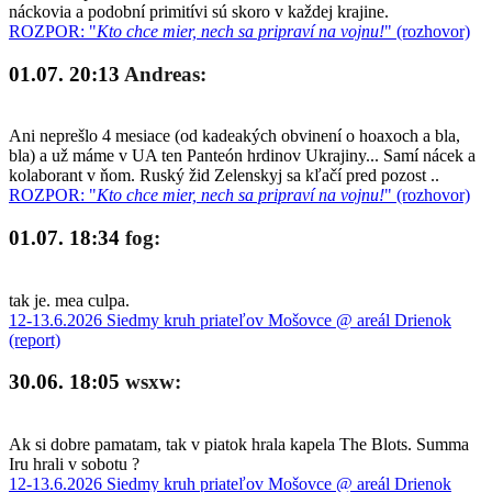
náckovia a podobní primitívi sú skoro v každej krajine.
ROZPOR: "
Kto chce mier, nech sa pripraví na vojnu!
" (rozhovor)
01.07. 20:13
Andreas:
Ani neprešlo 4 mesiace (od kadeakých obvinení o hoaxoch a bla,
bla) a už máme v UA ten Panteón hrdinov Ukrajiny... Samí nácek a
kolaborant v ňom. Ruský žid Zelenskyj sa kľačí pred pozost ..
ROZPOR: "
Kto chce mier, nech sa pripraví na vojnu!
" (rozhovor)
01.07. 18:34
fog:
tak je. mea culpa.
12-13.6.2026 Siedmy kruh priateľov Mošovce @ areál Drienok
(report)
30.06. 18:05
wsxw:
Ak si dobre pamatam, tak v piatok hrala kapela The Blots. Summa
Iru hrali v sobotu ?
12-13.6.2026 Siedmy kruh priateľov Mošovce @ areál Drienok