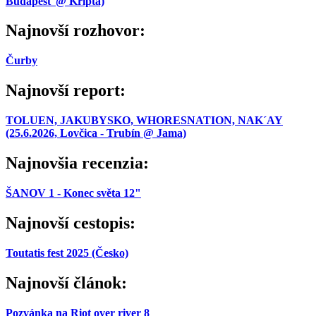
Budapešť @ Kripta)
Najnovší rozhovor:
Čurby
Najnovší report:
TOLUEN, JAKUBYSKO, WHORESNATION, NAK´AY
(25.6.2026, Lovčica - Trubín @ Jama)
Najnovšia recenzia:
ŠANOV 1 - Konec světa 12"
Najnovší cestopis:
Toutatis fest 2025 (Česko)
Najnovší článok:
Pozvánka na Riot over river 8