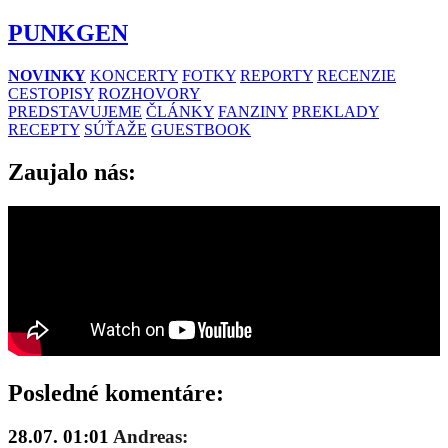
PUNKGEN
NOVINKY
KONCERTY
FOTKY
REPORTY
RECENZIE
CESTOPISY
ROZHOVORY
PREDSTAVUJEME
ČLÁNKY
FANZINY
PREKLADY
RECEPTY
SÚŤAŽE
GUESTBOOK
Zaujalo nás:
Posledné komentáre:
28.07. 01:01
Andreas: