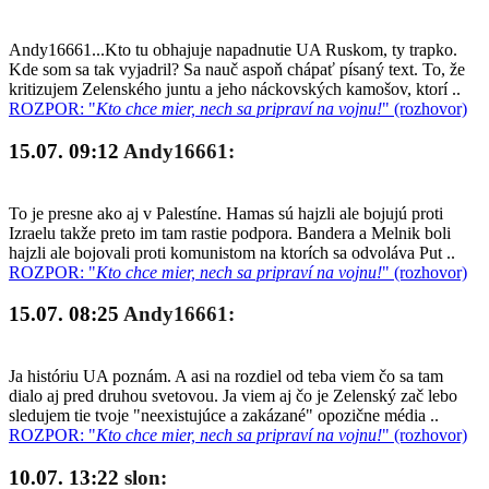
Andy16661...Kto tu obhajuje napadnutie UA Ruskom, ty trapko.
Kde som sa tak vyjadril? Sa nauč aspoň chápať písaný text. To, že
kritizujem Zelenského juntu a jeho náckovských kamošov, ktorí ..
ROZPOR: "
Kto chce mier, nech sa pripraví na vojnu!
" (rozhovor)
15.07. 09:12
Andy16661:
To je presne ako aj v Palestíne. Hamas sú hajzli ale bojujú proti
Izraelu takže preto im tam rastie podpora. Bandera a Melnik boli
hajzli ale bojovali proti komunistom na ktorích sa odvoláva Put ..
ROZPOR: "
Kto chce mier, nech sa pripraví na vojnu!
" (rozhovor)
15.07. 08:25
Andy16661:
Ja históriu UA poznám. A asi na rozdiel od teba viem čo sa tam
dialo aj pred druhou svetovou. Ja viem aj čo je Zelenský zač lebo
sledujem tie tvoje "neexistujúce a zakázané" opozične média ..
ROZPOR: "
Kto chce mier, nech sa pripraví na vojnu!
" (rozhovor)
10.07. 13:22
slon: