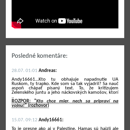
Posledné komentáre:
28.07. 01:01
Andreas:
Andy16661...Kto tu obhajuje napadnutie UA
Ruskom, ty trapko. Kde som sa tak vyjadril? Sa nauč
aspoň chápať písaný text. To, že kritizujem
Zelenského juntu a jeho náckovských kamošov, ktorí
..
ROZPOR: "
Kto chce mier, nech sa pripraví na
vojnu!
" (rozhovor)
15.07. 09:12
Andy16661:
To je presne ako aj v Palestíne. Hamas sú hajzli ale