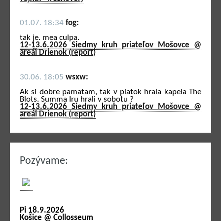
01.07. 18:34
fog:
tak je. mea culpa.
12-13.6.2026 Siedmy kruh priateľov Mošovce @
areál Drienok (report)
30.06. 18:05
wsxw:
Ak si dobre pamatam, tak v piatok hrala kapela The
Blots. Summa Iru hrali v sobotu ?
12-13.6.2026 Siedmy kruh priateľov Mošovce @
areál Drienok (report)
Pozývame:
Pi 18.9.2026
Košice @ Collosseum