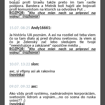
bojujú proti Izraelu takže preto im tam rastie
podpora. Bandera a Melnik boli hajzli ale bojovali
proti komunistom na ktorích sa odvoláva Put ..
ROZPOR: "
Kto chce mier, nech sa pripraví na
vojnu!
" (rozhovor)
15.07. 08:25
Andy16661:
Ja históriu UA poznám. A asi na rozdiel od teba viem
čo sa tam dialo aj pred druhou svetovou. Ja viem aj
čo je Zelenský zač lebo sledujem tie tvoje
"neexistujúce a zakázané" opozične média ..
ROZPOR: "
Kto chce mier, nech sa pripraví na
vojnu!
" (rozhovor)
10.07. 13:22
slon:
axc, si vtipny asi ak rakovina
(novinka)
09.07. 09:32
axc:
Ako vždy proti systému, nadnárodným korporáciám,
svetovým lídrom a vojnám....no co scena do ruska
snimi?? ;)
(novinka)