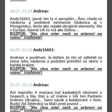
08.07. 21:39
Andreas:
Andy16661, jasné, len ty si aeroplán... Áno, všade sú
náckovia a podobné existencie (dokonca aj v
Mongolsku), lenže ako nejaké okrajové elementy. Ale
v Európe, hlavne UA to má ako štátnu ..
ROZPOR: "
Kto chce mier, nech sa pripraví na
vojnu!
" (rozhovor)
06.07. 12:19
Andy16661:
Andreas a punktum. Ja dúfam že ste už odleteli zo
zeme lebo náckovia a podobní primitívi sú skoro v
každej krajine.
ROZPOR: "
Kto chce mier, nech sa pripraví na
vojnu!
" (rozhovor)
01.07. 20:13
Andreas:
Ani neprešlo 4 mesiace (od kadeakých obvinení o
hoaxoch a bla, bla) a už máme v UA ten Panteón
hrdinov Ukrajiny... Samí nácek a kolaborant v ňom.
Ruský žid Zelenskyj sa kľačí pred pozost ..
ROZPOR: "
Kto chce mier, nech sa pripraví na
vojnu!
" (rozhovor)