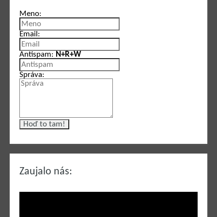
Meno:
Email:
Antispam:
N+R+W
Správa:
Zaujalo nás: