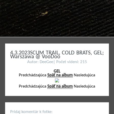
4.3.2023SCUM TRAIL, COLD BRATS, GEL;
Warszawa @ VooDoo
Autor: DeeGee| Počet videní: 215
GEL
Predchádzajúca
Späť na album
Nasledujúca
Predchádzajúca
Späť na album
Nasledujúca
Pridaj komentár k fotke: