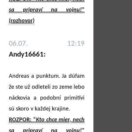
sa pripraví na vojnu!
"
(rozhovor)
06.07. 12:19
Andy16661:
Andreas a punktum. Ja dúfam
že ste už odleteli zo zeme lebo
náckovia a podobní primitívi
sú skoro v každej krajine.
ROZPOR: "
Kto chce mier, nech
sa pripraví na vojnu!
"