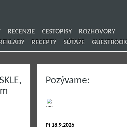
Y
RECENZIE
CESTOPISY
ROZHOVORY
REKLADY
RECEPTY
SÚŤAŽE
GUESTBOOK
KLE,
Pozývame:
um
Pi 18.9.2026