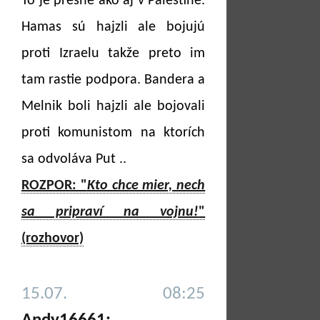
To je presne ako aj v Palestíne.
Hamas sú hajzli ale bojujú
proti Izraelu takže preto im
tam rastie podpora. Bandera a
Melnik boli hajzli ale bojovali
proti komunistom na ktorích
sa odvoláva Put ..
ROZPOR: "
Kto chce mier, nech
sa pripraví na vojnu!
"
(rozhovor)
15.07. 08:25