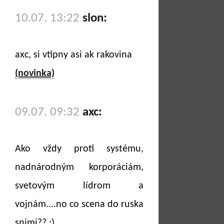
10.07. 13:22
slon:
axc, si vtipny asi ak rakovina
(novinka)
09.07. 09:32
axc:
Ako vždy proti systému,
nadnárodným korporáciám,
svetovým lídrom a
vojnám....no co scena do ruska
snimi?? ;)