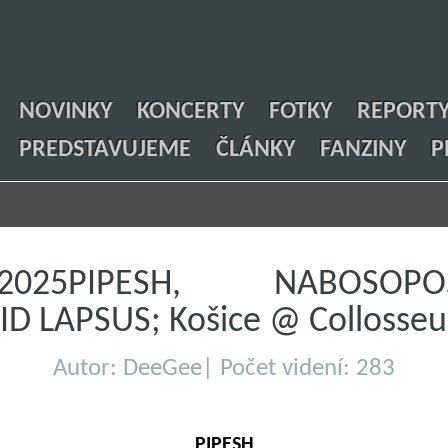
NOVINKY
KONCERTY
FOTKY
REPORT
PREDSTAVUJEME
ČLÁNKY
FANZINY
P
1.2025PIPESH, NABOSOPOS
ID LAPSUS; Košice @ Collosse
Autor: DeeGee| Počet videní: 283
PIPESH