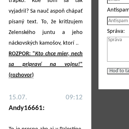
trapko. Kde som sa tak
Antispam
vyjadril? Sa nauč aspoň chápať
písaný text. To, že kritizujem
Správa:
Zelenského juntu a jeho
náckovských kamošov, ktorí ..
ROZPOR: "
Kto chce mier, nech
sa pripraví na vojnu!
"
(rozhovor)
15.07. 09:12
Andy16661: