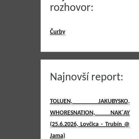
rozhovor:
Čurby
Najnovší report:
TOLUEN, JAKUBYSKO,
WHORESNATION, NAK´AY
(25.6.2026, Lovčica - Trubín @
Jama)