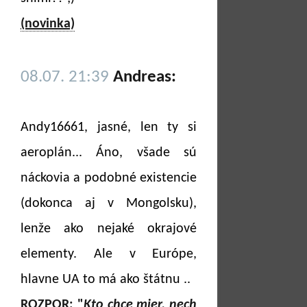
(novinka)
08.07. 21:39
Andreas:
Andy16661, jasné, len ty si
aeroplán... Áno, všade sú
náckovia a podobné existencie
(dokonca aj v Mongolsku),
lenže ako nejaké okrajové
elementy. Ale v Európe,
hlavne UA to má ako štátnu ..
ROZPOR: "
Kto chce mier, nech