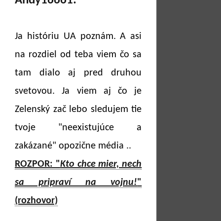
Andy16661:
Ja históriu UA poznám. A asi
na rozdiel od teba viem čo sa
tam dialo aj pred druhou
svetovou. Ja viem aj čo je
Zelenský zač lebo sledujem tie
tvoje "neexistujúce a
zakázané" opozične média ..
ROZPOR: "
Kto chce mier, nech
sa pripraví na vojnu!
"
(rozhovor)