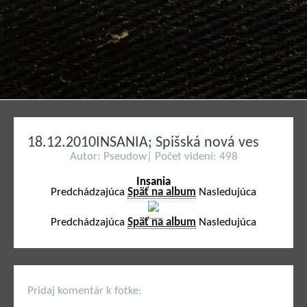
18.12.2010INSANIA; Spišská nová ves
Autor: Pseudow| Počet videní: 498
Insania
Predchádzajúca
Späť na album
Nasledujúca
Predchádzajúca
Späť na album
Nasledujúca
Pridaj komentár k fotke: