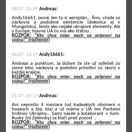
08.07. 21:39
Andreas:
Andy16661, jasné, len ty si aeroplán... Áno, všade sú
náckovia a podobné existencie (dokonca aj v
Mongolsku), lenže ako nejaké okrajové elementy. Ale
v Európe, hlavne UA to má ako štátnu ..
ROZPOR: "
Kto chce mier, nech sa pripraví na
vojnu!
" (rozhovor)
06.07. 12:19
Andy16661:
Andreas a punktum. Ja dúfam že ste už odleteli zo
zeme lebo náckovia a podobní primitívi sú skoro v
každej krajine.
ROZPOR: "
Kto chce mier, nech sa pripraví na
vojnu!
" (rozhovor)
01.07. 20:13
Andreas:
Ani neprešlo 4 mesiace (od kadeakých obvinení o
hoaxoch a bla, bla) a už máme v UA ten Panteón
hrdinov Ukrajiny... Samí nácek a kolaborant v ňom.
Ruský žid Zelenskyj sa kľačí pred pozost ..
ROZPOR: "
Kto chce mier, nech sa pripraví na
vojnu!
" (rozhovor)