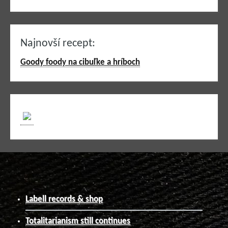
Najnovší recept:
Goody foody na cibuľke a hríboch
Labell records & shop
Totalitarianism still continues