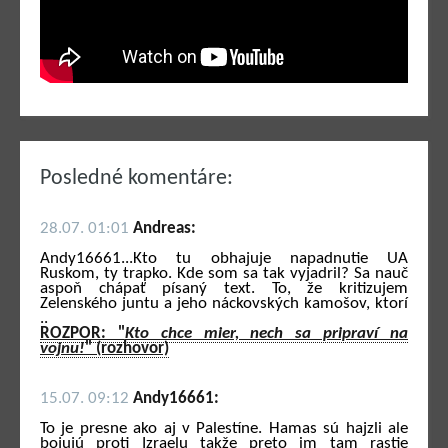
Posledné komentáre:
28.07. 01:01
Andreas:
Andy16661...Kto tu obhajuje napadnutie UA
Ruskom, ty trapko. Kde som sa tak vyjadril? Sa nauč
aspoň chápať písaný text. To, že kritizujem
Zelenského juntu a jeho náckovských kamošov, ktorí
..
ROZPOR: "
Kto chce mier, nech sa pripraví na
vojnu!
" (rozhovor)
15.07. 09:12
Andy16661:
To je presne ako aj v Palestíne. Hamas sú hajzli ale
bojujú proti Izraelu takže preto im tam rastie