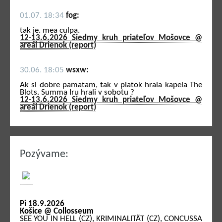
01.07. 18:34
fog:
tak je. mea culpa.
12-13.6.2026 Siedmy kruh priateľov Mošovce @
areál Drienok (report)
30.06. 18:05
wsxw:
Ak si dobre pamatam, tak v piatok hrala kapela The
Blots. Summa Iru hrali v sobotu ?
12-13.6.2026 Siedmy kruh priateľov Mošovce @
areál Drienok (report)
Pozývame:
Pi 18.9.2026
Košice @ Collosseum
SEE YOU IN HELL (CZ), KRIMINALITÄT (CZ), CONCUSSA