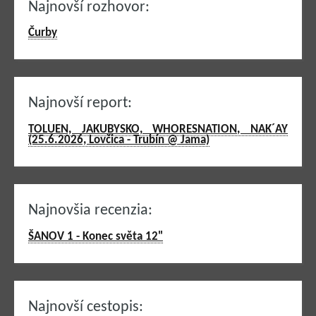
Najnovší rozhovor:
Čurby
Najnovší report:
TOLUEN, JAKUBYSKO, WHORESNATION, NAK´AY
(25.6.2026, Lovčica - Trubín @ Jama)
Najnovšia recenzia:
ŠANOV 1 - Konec světa 12"
Najnovší cestopis: