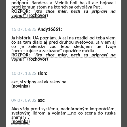
podpora. Bandera a Melnik boli hajzli ale bojovali
proti komunistom na ktorích sa odvoláva Put ..
ROZPOR: "
Kto chce mier, nech sa pripraví na
vojnu!
" (rozhovor)
15.07. 08:25
Andy16661:
Ja históriu UA poznám. A asi na rozdiel od teba viem
čo sa tam dialo aj pred druhou svetovou. Ja viem aj
čo je Zelenský zač lebo sledujem tie tvoje
"neexistujúce a zakázané" opozične média ..
ROZPOR: "
Kto chce mier, nech sa pripraví na
vojnu!
" (rozhovor)
10.07. 13:22
slon:
axc, si vtipny asi ak rakovina
(novinka)
09.07. 09:32
axc:
Ako vždy proti systému, nadnárodným korporáciám,
svetovým lídrom a vojnám....no co scena do ruska
snimi?? ;)
(novinka)