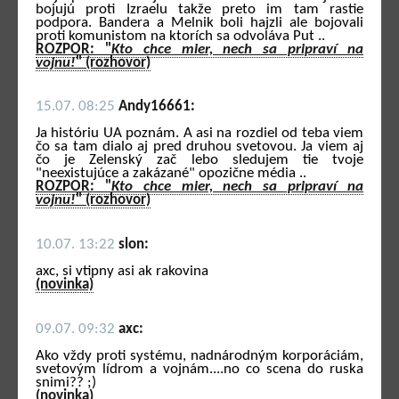
bojujú proti Izraelu takže preto im tam rastie
podpora. Bandera a Melnik boli hajzli ale bojovali
proti komunistom na ktorích sa odvoláva Put ..
ROZPOR: "
Kto chce mier, nech sa pripraví na
vojnu!
" (rozhovor)
15.07. 08:25
Andy16661:
Ja históriu UA poznám. A asi na rozdiel od teba viem
čo sa tam dialo aj pred druhou svetovou. Ja viem aj
čo je Zelenský zač lebo sledujem tie tvoje
"neexistujúce a zakázané" opozične média ..
ROZPOR: "
Kto chce mier, nech sa pripraví na
vojnu!
" (rozhovor)
10.07. 13:22
slon:
axc, si vtipny asi ak rakovina
(novinka)
09.07. 09:32
axc:
Ako vždy proti systému, nadnárodným korporáciám,
svetovým lídrom a vojnám....no co scena do ruska
snimi?? ;)
(novinka)