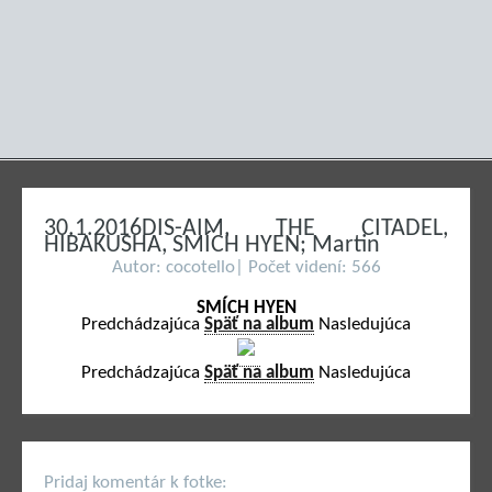
30.1.2016DIS-AIM, THE CITADEL,
HIBAKUSHA, SMÍCH HYEN; Martin
Autor: cocotello| Počet videní: 566
SMÍCH HYEN
Predchádzajúca
Späť na album
Nasledujúca
Predchádzajúca
Späť na album
Nasledujúca
Pridaj komentár k fotke: