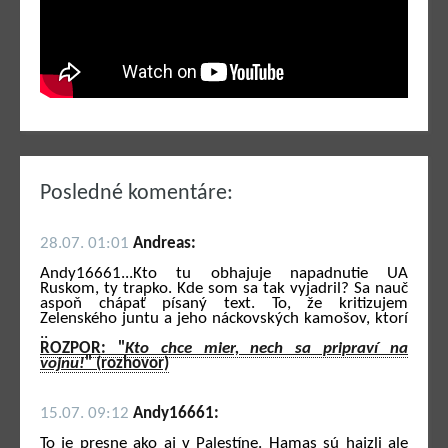
Posledné komentáre:
28.07. 01:01
Andreas:
Andy16661...Kto tu obhajuje napadnutie UA
Ruskom, ty trapko. Kde som sa tak vyjadril? Sa nauč
aspoň chápať písaný text. To, že kritizujem
Zelenského juntu a jeho náckovských kamošov, ktorí
..
ROZPOR: "
Kto chce mier, nech sa pripraví na
vojnu!
" (rozhovor)
15.07. 09:12
Andy16661:
To je presne ako aj v Palestíne. Hamas sú hajzli ale