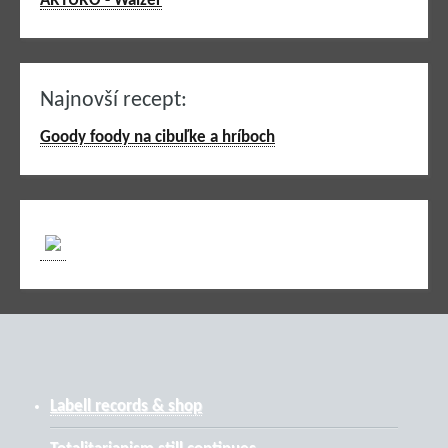
ARTURO - Walzer
Najnovší recept:
Goody foody na cibuľke a hríboch
Labell records & shop