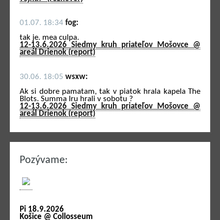
01.07. 18:34
fog:
tak je. mea culpa.
12-13.6.2026 Siedmy kruh priateľov Mošovce @
areál Drienok (report)
30.06. 18:05
wsxw:
Ak si dobre pamatam, tak v piatok hrala kapela The
Blots. Summa Iru hrali v sobotu ?
12-13.6.2026 Siedmy kruh priateľov Mošovce @
areál Drienok (report)
Pozývame:
Pi 18.9.2026
Košice @ Collosseum