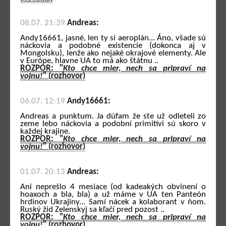
08.07. 21:39
Andreas:
Andy16661, jasné, len ty si aeroplán... Áno, všade sú
náckovia a podobné existencie (dokonca aj v
Mongolsku), lenže ako nejaké okrajové elementy. Ale
v Európe, hlavne UA to má ako štátnu ..
ROZPOR: "
Kto chce mier, nech sa pripraví na
vojnu!
" (rozhovor)
06.07. 12:19
Andy16661:
Andreas a punktum. Ja dúfam že ste už odleteli zo
zeme lebo náckovia a podobní primitívi sú skoro v
každej krajine.
ROZPOR: "
Kto chce mier, nech sa pripraví na
vojnu!
" (rozhovor)
01.07. 20:13
Andreas:
Ani neprešlo 4 mesiace (od kadeakých obvinení o
hoaxoch a bla, bla) a už máme v UA ten Panteón
hrdinov Ukrajiny... Samí nácek a kolaborant v ňom.
Ruský žid Zelenskyj sa kľačí pred pozost ..
ROZPOR: "
Kto chce mier, nech sa pripraví na
vojnu!
" (rozhovor)