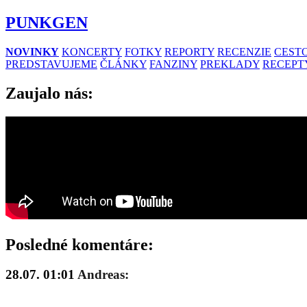
PUNKGEN
NOVINKY
KONCERTY
FOTKY
REPORTY
RECENZIE
CESTO
PREDSTAVUJEME
ČLÁNKY
FANZINY
PREKLADY
RECEPT
Zaujalo nás:
Posledné komentáre:
28.07. 01:01
Andreas: