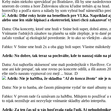
Keby mám niekoho sprevádzať po Bratislave, išli by sme nasledovnou
smerom do centra a hore Židovskou ulicou kľudne trebárs aj na hrad
borovičky a podľa stavu a nálady by som vybral buď námestíčko pred
Adrik: Dlhé roky hráte na benefitoch pre VLKa. Napríklad aj 
alebo sme len stále hipísaci a ekoteroristi, ktorí chcú zakazovať
Datra: Oba koncerty, ktoré sme hrali v Snine boli super, dobrá atmo, z
Vnímanie ľudských zásahov na planétu sa stále zlepšuje, je to dané
začalo vznikať aj ekologické povedomie. Je to ako so všetkým - akcia
Fabko: V Snine sme hrali 2x a oba gigy boli super. Vlastne málokedy
Adrik: No dobre, tak teraz sa pochválte, kde to naozaj stálo na p
Datra: Asi najhoršiu skúsenosť sme mali poslednýkrát v Havířove. Ce
sme ani kde prespať, tak sme rovno po koncerte odišli, a išli autom
ešte niečo nasrato vypisoval cez mejl ... bizar. :D
Adrik: Nie je haMba, že skladba "
Až do konca života
" nie je 
Datra: Nie je to hanba, ale časom plánujeme vydať tie staré albumy na
Fabko: V prvom rade ťa uznávam za haMbu. Milujem to používať a sle
to nijak neznižuje ani nezvyšuje vnímanie skladby alebo interpréta.
Adrik: Za ten čas už u vás hosťovala rada ľudí. Aj nehudobníkov.