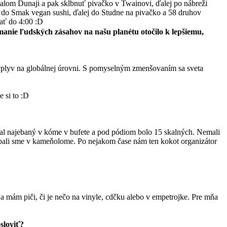
Malom Dunaji a pak skĺbnuť pivačko v Twainovi, ďalej po nábreži
 do Smak vegan sushi, ďalej do Studne na pivačko a 58 druhov
ať do 4:00 :D
ímanie ľudských zásahov na našu planétu otočilo k lepšiemu,
 vplyv na globálnej úrovni. S pomyselným zmenšovaním sa sveta
 si to :D
ežal najebaný v kóme v bufete a pod pódiom bolo 15 skalných. Nemali
espali sme v kameňolome. Po nejakom čase nám ten kokot organizátor
mám piči, či je nečo na vinyle, cdčku alebo v empetrojke. Pre mňa
sloviť?