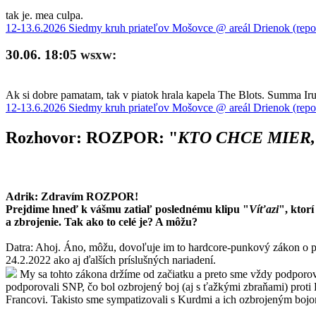
tak je. mea culpa.
12-13.6.2026 Siedmy kruh priateľov Mošovce @ areál Drienok (repo
30.06. 18:05
wsxw:
Ak si dobre pamatam, tak v piatok hrala kapela The Blots. Summa Iru 
12-13.6.2026 Siedmy kruh priateľov Mošovce @ areál Drienok (repo
Rozhovor: ROZPOR: "
KTO CHCE MIER,
Adrik: Zdravím ROZPOR!
Prejdime hneď k vášmu zatiaľ poslednému klipu "
Víťazi
", ktor
a zbrojenie. Tak ako to celé je? A môžu?
Datra: Ahoj. Áno, môžu, dovoľuje im to hardcore-punkový zákon o po
24.2.2022 ako aj ďalších príslušných nariadení.
My sa tohto zákona držíme od začiatku a preto sme vždy podporoval
podporovali SNP, čo bol ozbrojený boj (aj s ťažkými zbraňami) proti H
Francovi. Takisto sme sympatizovali s Kurdmi a ich ozbrojeným bojom 