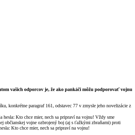
entom vašich odporcov je, že ako pankáči môžu podporovať vojnu
u, konkrétne paragraf 161, odstavec 77 v zmysle jeho novelizácie z
a hesla: Kto chce mier, nech sa pripraví na vojnu! Vždy sme
kej občianskej vojne ozbrojený boj (aj s ťažkými zbraňami) proti
esla: Kto chce mier, nech sa pripraví na vojnu!