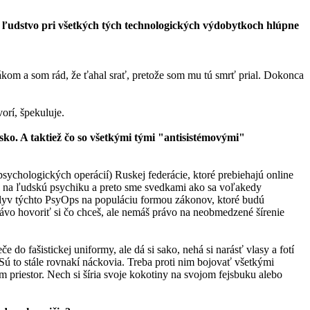
j ľudstvo pri všetkých tých technologických výdobytkoch hlúpne
kom a som rád, že ťahal srať, pretože som mu tú smrť prial. Dokonca
orí, špekuluje.
sko. A taktiež čo so všetkými tými "antisistémovými"
ychologických operácií) Ruskej federácie, ktoré prebiehajú online
yv na ľudskú psychiku a preto sme svedkami ako sa voľakedy
plyv týchto PsyOps na populáciu formou zákonov, ktoré budú
ávo hovoriť si čo chceš, ale nemáš právo na neobmedzené šírenie
o fašistickej uniformy, ale dá si sako, nehá si narásť vlasy a fotí
. Sú to stále rovnakí náckovia. Treba proti nim bojovať všetkými
priestor. Nech si šíria svoje kokotiny na svojom fejsbuku alebo