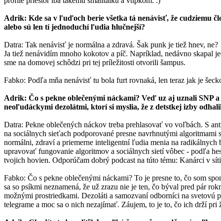
profile priestor iba takému smalltalku a vtípkom. :)
Adrik: Kde sa v ľuďoch berie všetka tá nenávisť, že cudziemu č
alebo sú len tí jednoduchí ľudia hlučnejší?
Datra: Tak nenávisť je normálna a zdravá. Šak punk je tiež hnev, ne?
Ja tiež nenávidím mnoho kokotov a píč. Napríklad, nedávno skapal j
sme na domovej schôdzi pri tej príležitosti otvorili šampus.
Fabko: Podľa mňa nenávisť tu bola furt rovnaká, len teraz jak je šecko
Adrik: Čo s pekne oblečenými náckami? Veď uz aj uznali SNP a vr
neoľudáckymi dezolátmi, ktorí si myslia, že z detstkej izby odhal
Datra: Pekne oblečených náckov treba prehlasovať vo voľbách. S ant
na sociálnych sieťach podporované presne navrhnutými algoritmami s
normálni, zdraví a priemerne inteligentní ľudia menia na radikálny
upravovať fungovanie algoritmov a sociálnych sietí vôbec - podľa h
tvojich hovien. Odporúčam dobrý podcast na túto tému: Kanárci v síti
Fabko: Čo s pekne oblečenými náckami? To je presne to, čo som spomína
sa so psíkmi neznamená, že už zrazu nie je ten, čo býval pred pár rokm
možnými prostriedkami. Dezoláti a samozvaní odborníci na svetovú pr
telegrame a moc sa o nich nezajímať. Záujem, to je to, čo ich drží pri 