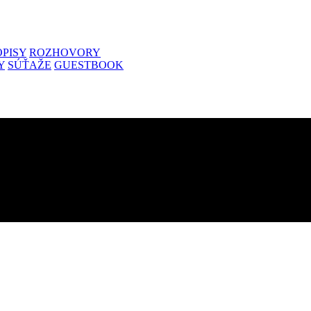
PISY
ROZHOVORY
Y
SÚŤAŽE
GUESTBOOK