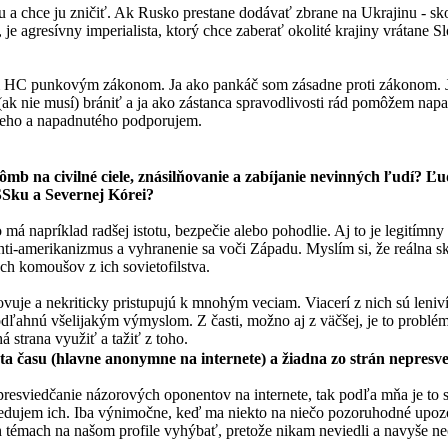
u a chce ju zničiť. Ak Rusko prestane dodávať zbrane na Ukrajinu - s
 je agresívny imperialista, ktorý chce zaberať okolité krajiny vrátane 
 tým HC punkovým zákonom. Ja ako pankáč som zásadne proti zákonom. J
 (ak nie musí) brániť a ja ako zástanca spravodlivosti rád pomôžem n
ieho a napadnutého podporujem.
b na civilné ciele, znásilňovanie a zabíjanie nevinných ľudí? Ľu
uSSku a Severnej Kórei?
to má napríklad radšej istotu, bezpečie alebo pohodlie. Aj to je legitím
nti-amerikanizmus a vyhranenie sa voči Západu. Myslím si, že reálna s
ch komoušov z ich sovietofilstva.
uje a nekriticky pristupujú k mnohým veciam. Viacerí z nich sú leniví 
ľahnú všelijakým výmyslom. Z časti, možno aj z väčšej, je to problém aj
á strana využiť a tažiť z toho.
rata času (hlavne anonymne na internete) a žiadna zo strán nepres
resviedčanie názorových oponentov na internete, tak podľa mňa je to s
esledujem ich. Iba výnimočne, keď ma niekto na niečo pozoruhodné upo
 témach na našom profile vyhýbať, pretože nikam neviedli a navyše n