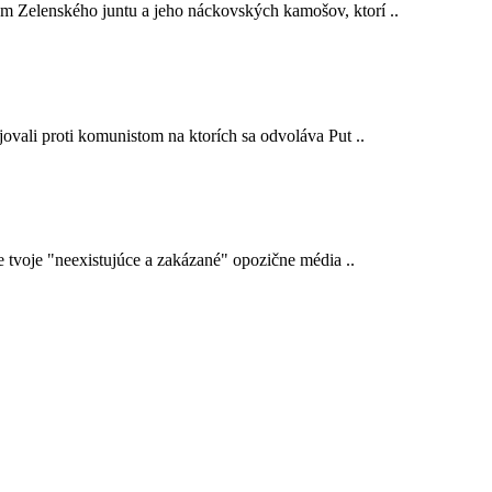
em Zelenského juntu a jeho náckovských kamošov, ktorí ..
ojovali proti komunistom na ktorích sa odvoláva Put ..
e tvoje "neexistujúce a zakázané" opozične média ..