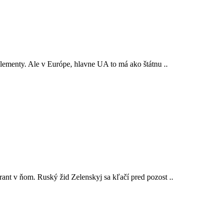
lementy. Ale v Európe, hlavne UA to má ako štátnu ..
ant v ňom. Ruský žid Zelenskyj sa kľačí pred pozost ..