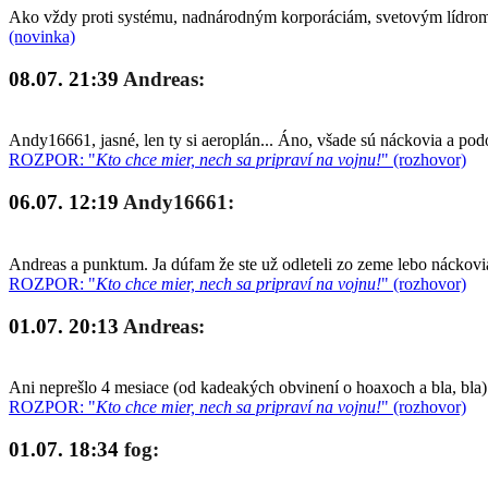
Ako vždy proti systému, nadnárodným korporáciám, svetovým lídrom a
(novinka)
08.07. 21:39
Andreas:
Andy16661, jasné, len ty si aeroplán... Áno, všade sú náckovia a po
ROZPOR: "
Kto chce mier, nech sa pripraví na vojnu!
" (rozhovor)
06.07. 12:19
Andy16661:
Andreas a punktum. Ja dúfam že ste už odleteli zo zeme lebo náckovia
ROZPOR: "
Kto chce mier, nech sa pripraví na vojnu!
" (rozhovor)
01.07. 20:13
Andreas:
Ani neprešlo 4 mesiace (od kadeakých obvinení o hoaxoch a bla, bla)
ROZPOR: "
Kto chce mier, nech sa pripraví na vojnu!
" (rozhovor)
01.07. 18:34
fog: