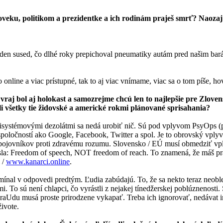
loveku, politikom a prezidentke a ich rodinám praješ smrť? Naoza
eden sused, čo dlhé roky prepichoval pneumatiky autám pred našim bará
 online a viac prístupné, tak to aj viac vnímame, viac sa o tom píše, hov
aj bol aj holokast a samozrejme chcú len to najlepšie pre Zloven
ili všetky tie židovské a americké rokmi plánované sprisahania?
isystémovými dezolátmi sa nedá urobiť nič. Sú pod vplyvom PsyOps (ps
poločností ako Google, Facebook, Twitter a spol. Je to obrovský vpl
ch bojovníkov proti zdravému rozumu. Slovensko / EÚ musí obmedziť v
esla: Freedom of speech, NOT freedom of reach. To znamená, že máš pr
 /
www.kanarci.online
.
l v odpovedi predtým. Ľudia zabúdajú. To, že sa nekto teraz neobleče d
i. To sú není chlapci, čo vyrástli z nejakej tínedžerskej poblúznenosti
aUdu musá proste prirodzene vykapať. Treba ich ignorovať, nedávat im 
živote.