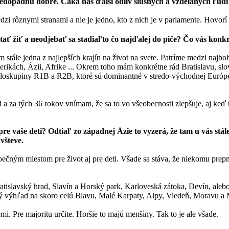
nedopadnú dobre. Čaká nás ďalší odliv slušných a vzdelaných ľudí
i rôznymi stranami a nie je jedno, kto z nich je v parlamente. Hovorí 
ť žiť a neodjebať sa stadiaľto čo najďalej do piče? Čo vás konkrét
ále jedna z najlepších krajín na život na svete. Patríme medzi najboha
erikách, Ázii, Afrike ... Okrem toho mám konkrétne rád Bratislavu, slo
loskupiny R1B a R2B, ktoré sú dominantné v stredo-východnej Európe 
d a za tých 36 rokov vnímam, že sa to vo všeobecnosti zlepšuje, aj keď
e vaše deti? Odtiaľ zo západnej Ázie to vyzerá, že tam u vás stál
všteve.
ečným miestom pre život aj pre deti. Všade sa stáva, že niekomu prepne
ratislavský hrad, Slavín a Horský park, Karloveská zátoka, Devín, ale
tický výhľad na skoro celú Blavu, Malé Karpaty, Alpy, Viedeň, Moravu a
. Pre majoritu určite. Horšie to majú menšiny. Tak to je ale všade.