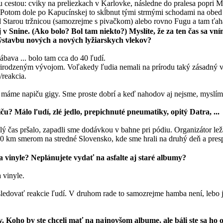
 cestou: cviky na preliezkach v Karlovke, následne do pralesa popri 
. Potom dole po Kapucínskej to skĺbnut tými strmými schodami na obed
 Starou tržnicou (samozrejme s pivačkom) alebo rovno Fugu a tam ťah
v Snine. (Ako bolo? Bol tam niekto?) Myslíte, že za ten čas sa vn
 výstavbu nových a nových lyžiarskych vlekov?
ábava ... bolo tam cca do 40 ľudí.
 prirodzeným vývojom. Voľakedy ľudia nemali na prírodu taký zásadný
/reakcia.
 máme napiču gigy. Sme proste dobrí a keď nahodov aj nejsme, myslíme
iču? Málo ľudí, zlé jedlo, prepichnuté pneumatiky, opitý Datra, ...
lý čas pršalo, zapadli sme dodávkou v bahne pri pódiu. Organizátor l
 200 km smerom na stredné Slovensko, kde sme hrali na druhý deň a pr
na vinyle? Neplánujete vydať na asfalte aj staré albumy?
 vinyle.
dovať reakcie ľudí. V druhom rade to samozrejme hamba není, lebo ja 
 Koho by ste chceli mať na najnovšom albume, ale báli ste sa ho o