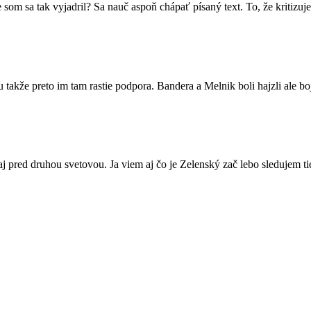
m sa tak vyjadril? Sa nauč aspoň chápať písaný text. To, že kritizuj
lu takže preto im tam rastie podpora. Bandera a Melnik boli hajzli ale b
aj pred druhou svetovou. Ja viem aj čo je Zelenský zač lebo sledujem ti