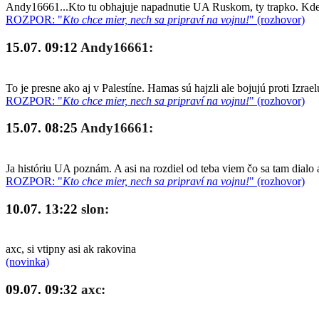
Andy16661...Kto tu obhajuje napadnutie UA Ruskom, ty trapko. Kde so
ROZPOR: "
Kto chce mier, nech sa pripraví na vojnu!
" (rozhovor)
15.07. 09:12
Andy16661:
To je presne ako aj v Palestíne. Hamas sú hajzli ale bojujú proti Izrae
ROZPOR: "
Kto chce mier, nech sa pripraví na vojnu!
" (rozhovor)
15.07. 08:25
Andy16661:
Ja históriu UA poznám. A asi na rozdiel od teba viem čo sa tam dialo 
ROZPOR: "
Kto chce mier, nech sa pripraví na vojnu!
" (rozhovor)
10.07. 13:22
slon:
axc, si vtipny asi ak rakovina
(novinka)
09.07. 09:32
axc: