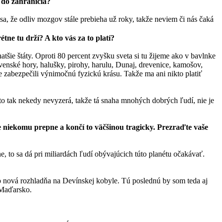
 do zahraničia?
sa, že odliv mozgov stále prebieha už roky, takže neviem či nás čaká
ne tu drží? A kto vás za to platí?
tšie štáty. Oproti 80 percent zvyšku sveta si tu žijeme ako v bavlnke
venské hory, halušky, pirohy, harulu, Dunaj, drevenice, kamošov,
zabezpečili výnimočnú fyzickú krásu. Takže ma ani nikto platiť
 to tak nekedy nevyzerá, takže tá snaha mnohých dobrých ľudí, nie je
e niekomu prepne a končí to väčšinou tragicky. Prezraďte vaše
, to sa dá pri miliardách ľudí obývajúcich túto planétu očakávať.
bo nová rozhladňa na Devínskej kobyle. Tú poslednú by som teda aj
 Maďarsko.