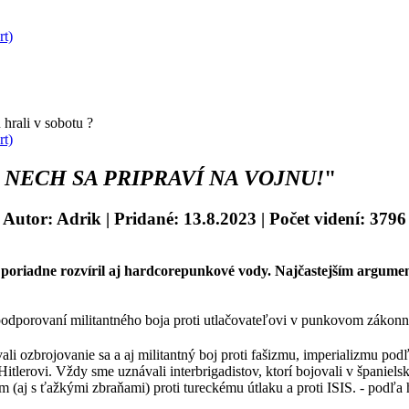
rt)
hrali v sobotu ?
rt)
 NECH SA PRIPRAVÍ NA VOJNU!
"
Autor: Adrik
| Pridané: 13.8.2023 | Počet videní: 3796
í poriadne rozvíril aj hardcorepunkové vody. Najčastejším argum
dporovaní militantného boja proti utlačovateľovi v punkovom zákonník
i ozbrojovanie sa a aj militantný boj proti fašizmu, imperializmu podľ
itlerovi. Vždy sme uznávali interbrigadistov, ktorí bojovali v španiels
(aj s ťažkými zbraňami) proti tureckému útlaku a proti ISIS. - podľa h