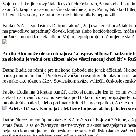
Vojnu na Ukrajine rozpútala Ruská federácia tým, že napadla Ukrajin
skončí Ukrajina a časom možno skončíme aj my. Putin, tak ako Hitler,
Hitlera. Bez vojny a zbraní by sme Hitlera nikdy neporazili.
Fabko: Z časti súhlasím s Datrom, akurát, že ja sa neriadim až tak
nespravodlivo napadnutý človek, krajina alebo hocičo/hocikto, môže
možnostiam medze nekladiem. Vojnu nepodporujem. Zbrojenie slabš
Adrik: Ako môže niekto obhajovať a ospravedlňovať hádzanie bôm
za slobodu je večná ostražitosť alebo všetci naozaj chcú žiť v R
Datra: Ľudia su rôzni a pre niekoho sloboda nie je tak dôležitá. Niek
naozaj minimum ľudí. Pre drvivú väčšinu rusofilov ide hlavne o ich a
rovnako ako rôzne stáže v Sovietskom zväze vyliečili československý
Fabko: Ľudia majú krátku pamäť, alebo si pamätajú len to, čo im vyhov
alebo frustrovaní zo svojho života a pod tlakom rôznej propagandy pod
mnohokrát apatickí, alebo prehnane kritickí a neempatickí, čo vie druh
Adrik: Dá sa s tým nejak efektívne bojovať alebo je to len st
Datra: Nerozumiem úplne otázke. S čím či sa dá bojovať? Ak myslíš p
strata času. Ja sa do žiadnych internetových diskusií nezapájam a n
nejakým komentujúcim, ale neskôr sme sa začali diskusiám o vážnych