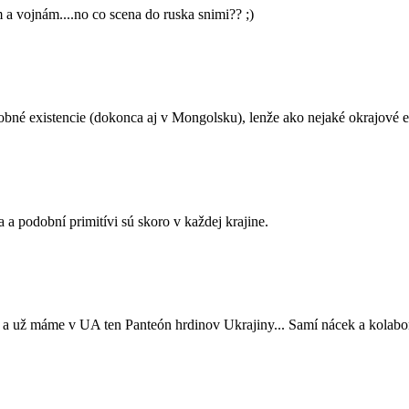
 vojnám....no co scena do ruska snimi?? ;)
dobné existencie (dokonca aj v Mongolsku), lenže ako nejaké okrajové e
 a podobní primitívi sú skoro v každej krajine.
 a už máme v UA ten Panteón hrdinov Ukrajiny... Samí nácek a kolabor