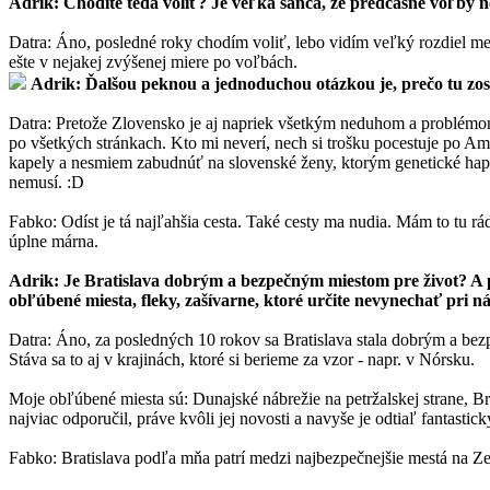
Adrik: Chodíte teda voliť? Je veľká šanca, že predčasné voľby 
Datra: Áno, posledné roky chodím voliť, lebo vidím veľký rozdiel medz
ešte v nejakej zvýšenej miere po voľbách.
Adrik: Ďalšou peknou a jednoduchou otázkou je, prečo tu zosta
Datra: Pretože Zlovensko je aj napriek všetkým neduhom a problémom st
po všetkých stránkach. Kto mi neverí, nech si trošku pocestuje po Am
kapely a nesmiem zabudnúť na slovenské ženy, ktorým genetické hap
nemusí. :D
Fabko: Odíst je tá najľahšia cesta. Také cesty ma nudia. Mám to tu rá
úplne márna.
Adrik: Je Bratislava dobrým a bezpečným miestom pre život? A pr
obľúbené miesta, fleky, zašívarne, ktoré určite nevynechať pri ná
Datra: Áno, za posledných 10 rokov sa Bratislava stala dobrým a bezp
Stáva sa to aj v krajinách, ktoré si berieme za vzor - napr. v Nórsku.
Moje obľúbené miesta sú: Dunajské nábrežie na petržalskej strane, B
najviac odporučil, práve kvôli jej novosti a navyše je odtiaľ fantas
Fabko: Bratislava podľa mňa patrí medzi najbezpečnejšie mestá na Zemi