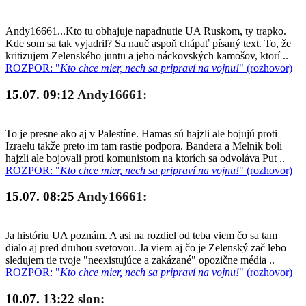
Andy16661...Kto tu obhajuje napadnutie UA Ruskom, ty trapko.
Kde som sa tak vyjadril? Sa nauč aspoň chápať písaný text. To, že
kritizujem Zelenského juntu a jeho náckovských kamošov, ktorí ..
ROZPOR: "
Kto chce mier, nech sa pripraví na vojnu!
" (rozhovor)
15.07. 09:12
Andy16661:
To je presne ako aj v Palestíne. Hamas sú hajzli ale bojujú proti
Izraelu takže preto im tam rastie podpora. Bandera a Melnik boli
hajzli ale bojovali proti komunistom na ktorích sa odvoláva Put ..
ROZPOR: "
Kto chce mier, nech sa pripraví na vojnu!
" (rozhovor)
15.07. 08:25
Andy16661:
Ja históriu UA poznám. A asi na rozdiel od teba viem čo sa tam
dialo aj pred druhou svetovou. Ja viem aj čo je Zelenský zač lebo
sledujem tie tvoje "neexistujúce a zakázané" opozične média ..
ROZPOR: "
Kto chce mier, nech sa pripraví na vojnu!
" (rozhovor)
10.07. 13:22
slon: