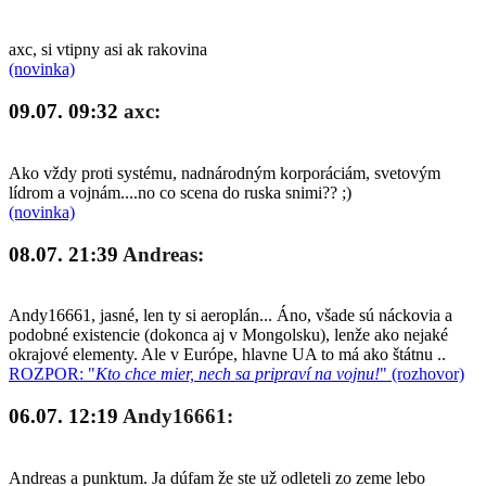
axc, si vtipny asi ak rakovina
(novinka)
09.07. 09:32
axc:
Ako vždy proti systému, nadnárodným korporáciám, svetovým
lídrom a vojnám....no co scena do ruska snimi?? ;)
(novinka)
08.07. 21:39
Andreas:
Andy16661, jasné, len ty si aeroplán... Áno, všade sú náckovia a
podobné existencie (dokonca aj v Mongolsku), lenže ako nejaké
okrajové elementy. Ale v Európe, hlavne UA to má ako štátnu ..
ROZPOR: "
Kto chce mier, nech sa pripraví na vojnu!
" (rozhovor)
06.07. 12:19
Andy16661:
Andreas a punktum. Ja dúfam že ste už odleteli zo zeme lebo