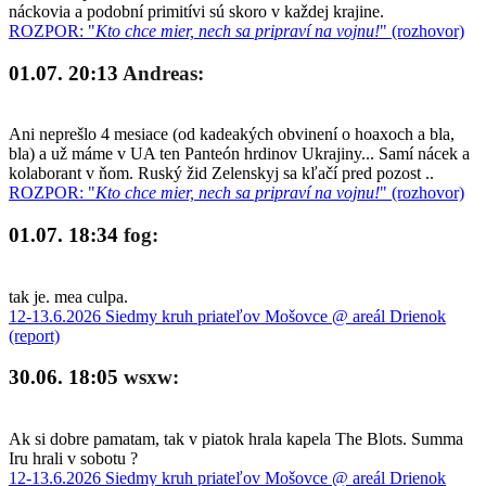
náckovia a podobní primitívi sú skoro v každej krajine.
ROZPOR: "
Kto chce mier, nech sa pripraví na vojnu!
" (rozhovor)
01.07. 20:13
Andreas:
Ani neprešlo 4 mesiace (od kadeakých obvinení o hoaxoch a bla,
bla) a už máme v UA ten Panteón hrdinov Ukrajiny... Samí nácek a
kolaborant v ňom. Ruský žid Zelenskyj sa kľačí pred pozost ..
ROZPOR: "
Kto chce mier, nech sa pripraví na vojnu!
" (rozhovor)
01.07. 18:34
fog:
tak je. mea culpa.
12-13.6.2026 Siedmy kruh priateľov Mošovce @ areál Drienok
(report)
30.06. 18:05
wsxw:
Ak si dobre pamatam, tak v piatok hrala kapela The Blots. Summa
Iru hrali v sobotu ?
12-13.6.2026 Siedmy kruh priateľov Mošovce @ areál Drienok