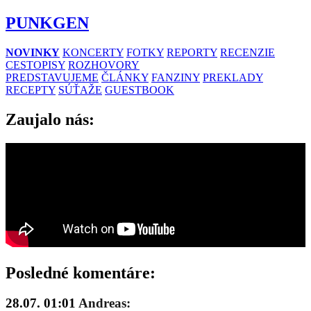
PUNKGEN
NOVINKY
KONCERTY
FOTKY
REPORTY
RECENZIE
CESTOPISY
ROZHOVORY
PREDSTAVUJEME
ČLÁNKY
FANZINY
PREKLADY
RECEPTY
SÚŤAŽE
GUESTBOOK
Zaujalo nás:
Posledné komentáre:
28.07. 01:01
Andreas: