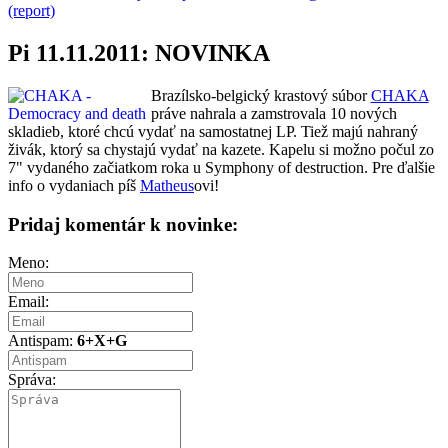
(report)
Pi 11.11.2011: NOVINKA
Brazílsko-belgický krastový súbor
CHAKA
práve nahrala a zamstrovala 10 nových
skladieb, ktoré chcú vydať na samostatnej LP. Tiež majú nahraný
živák, ktorý sa chystajú vydať na kazete. Kapelu si možno počul zo
7" vydaného začiatkom roka u Symphony of destruction. Pre ďalšie
info o vydaniach píš
Matheus
ovi!
Pridaj komentár k novinke:
Meno:
Email:
Antispam:
6+X+G
Správa: