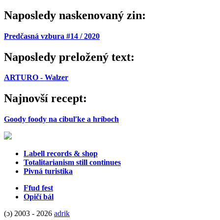
Naposledy naskenovaný zin:
Predčasná vzbura #14 / 2020
Naposledy preložený text:
ARTURO - Walzer
Najnovší recept:
Goody foody na cibuľke a hríboch
Labell records & shop
Totalitarianism still continues
Pivná turistika
Ffud fest
Opičí bál
(ɔ) 2003 - 2026
adrik