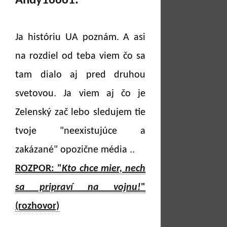
Andy16661:
Ja históriu UA poznám. A asi
na rozdiel od teba viem čo sa
tam dialo aj pred druhou
svetovou. Ja viem aj čo je
Zelenský zač lebo sledujem tie
tvoje "neexistujúce a
zakázané" opozične média ..
ROZPOR: "
Kto chce mier, nech
sa pripraví na vojnu!
"
(rozhovor)