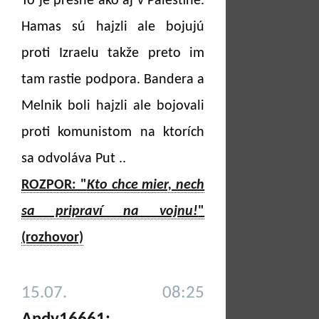
To je presne ako aj v Palestíne.
Hamas sú hajzli ale bojujú
proti Izraelu takže preto im
tam rastie podpora. Bandera a
Melnik boli hajzli ale bojovali
proti komunistom na ktorích
sa odvoláva Put ..
ROZPOR: "
Kto chce mier, nech
sa pripraví na vojnu!
"
(rozhovor)
15.07. 08:25