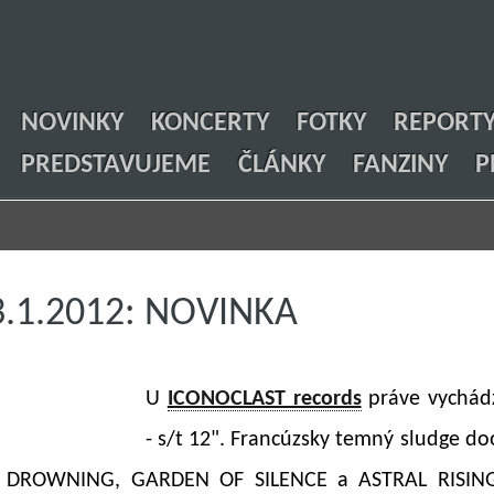
NOVINKY
KONCERTY
FOTKY
REPORT
PREDSTAVUJEME
ČLÁNKY
FANZINY
P
3.1.2012: NOVINKA
U
ICONOCLAST records
práve vychá
- s/t 12". Francúzsky temný sludge d
i DROWNING, GARDEN OF SILENCE a ASTRAL RISING