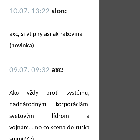
10.07. 13:22
slon:
axc, si vtipny asi ak rakovina
(novinka)
09.07. 09:32
axc:
Ako vždy proti systému,
nadnárodným korporáciám,
svetovým lídrom a
vojnám....no co scena do ruska
snimi?? ;)