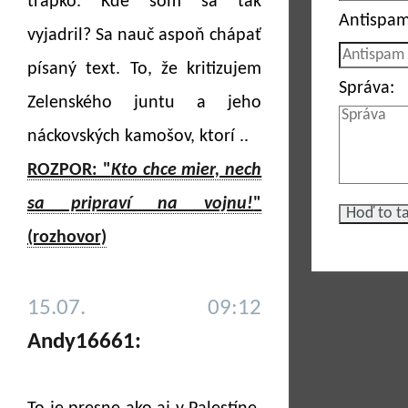
trapko. Kde som sa tak
Antispam
vyjadril? Sa nauč aspoň chápať
písaný text. To, že kritizujem
Správa:
Zelenského juntu a jeho
náckovských kamošov, ktorí ..
ROZPOR: "
Kto chce mier, nech
sa pripraví na vojnu!
"
(rozhovor)
15.07. 09:12
Andy16661: