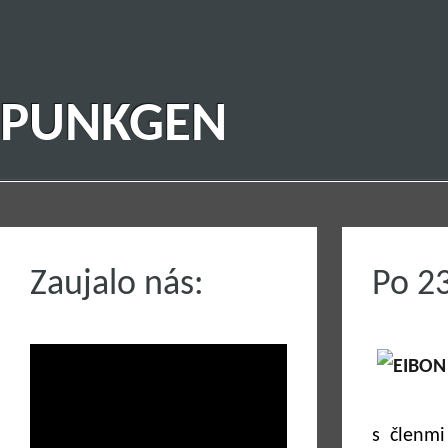
PUNKGEN
Zaujalo nás:
Po 2
s členm