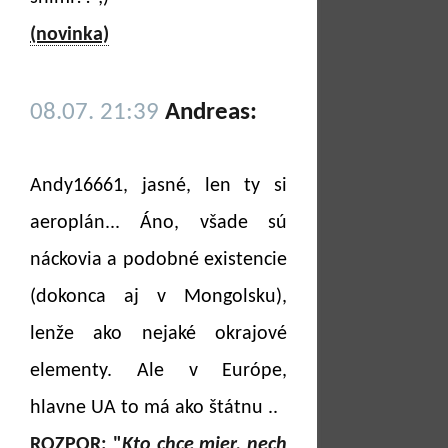
(novinka)
08.07. 21:39
Andreas:
Andy16661, jasné, len ty si
aeroplán... Áno, všade sú
náckovia a podobné existencie
(dokonca aj v Mongolsku),
lenže ako nejaké okrajové
elementy. Ale v Európe,
hlavne UA to má ako štátnu ..
ROZPOR: "
Kto chce mier, nech