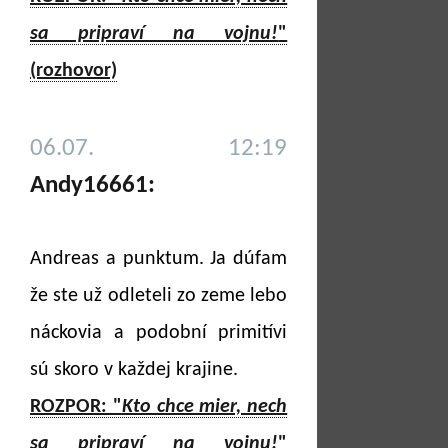
sa pripraví na vojnu!
"
(rozhovor)
06.07. 12:19
Andy16661:
Andreas a punktum. Ja dúfam
že ste už odleteli zo zeme lebo
náckovia a podobní primitívi
sú skoro v každej krajine.
ROZPOR: "
Kto chce mier, nech
sa pripraví na vojnu!
"