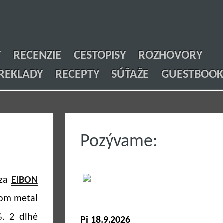
Y
RECENZIE
CESTOPISY
ROZHOVORY
REKLADY
RECEPTY
SÚŤAŽE
GUESTBOOK
Pozývame:
dza
EIBON
oom metal
. 2 dlhé
Pi 18.9.2026