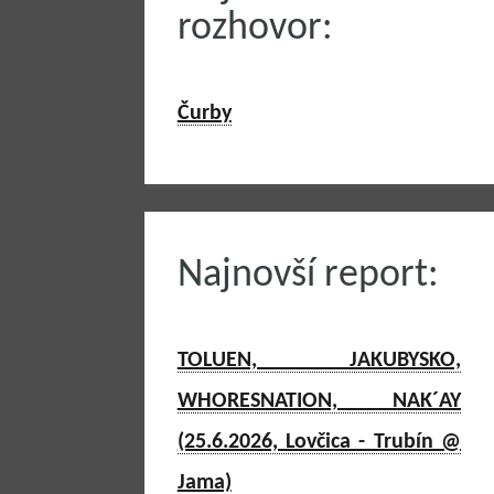
rozhovor:
Čurby
Najnovší report:
TOLUEN, JAKUBYSKO,
WHORESNATION, NAK´AY
(25.6.2026, Lovčica - Trubín @
Jama)