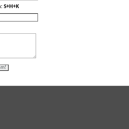
:
S+H+K