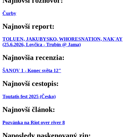
Najnovší rozhovor:
Čurby
Najnovší report:
TOLUEN, JAKUBYSKO, WHORESNATION, NAK´AY
(25.6.2026, Lovčica - Trubín @ Jama)
Najnovšia recenzia:
ŠANOV 1 - Konec světa 12"
Najnovší cestopis:
Toutatis fest 2025 (Česko)
Najnovší článok:
Pozvánka na Riot over river 8
Naposledy naskenovaný zin: