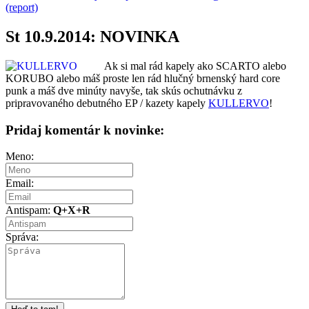
(report)
St 10.9.2014: NOVINKA
Ak si mal rád kapely ako SCARTO alebo
KORUBO alebo máš proste len rád hlučný brnenský hard core
punk a máš dve minúty navyše, tak skús ochutnávku z
pripravovaného debutného EP / kazety kapely
KULLERVO
!
Pridaj komentár k novinke:
Meno:
Email:
Antispam:
Q+X+R
Správa: