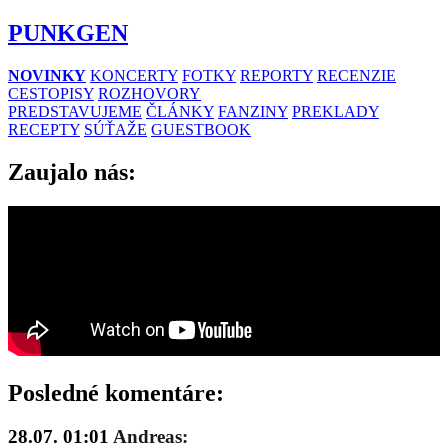
PUNKGEN
NOVINKY
KONCERTY
FOTKY
REPORTY
RECENZIE
CESTOPISY
ROZHOVORY
PREDSTAVUJEME
ČLÁNKY
FANZINY
PREKLADY
RECEPTY
SÚŤAŽE
GUESTBOOK
Zaujalo nás:
Posledné komentáre:
28.07. 01:01
Andreas: