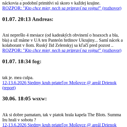
náckovia a podobní primitívi sú skoro v každej krajine.
ROZPOR: "
Kto chce mier, nech sa pripraví na vojnu!
" (rozhovor)
01.07. 20:13
Andreas:
Ani neprešlo 4 mesiace (od kadeakých obvinení o hoaxoch a bla,
bla) a už máme v UA ten Panteón hrdinov Ukrajiny... Samí nácek a
kolaborant v ňom. Ruský žid Zelenskyj sa kľačí pred pozost ..
ROZPOR: "
Kto chce mier, nech sa pripraví na vojnu!
" (rozhovor)
01.07. 18:34
fog:
tak je. mea culpa.
12-13.6.2026 Siedmy kruh priateľov Mošovce @ areál Drienok
(report)
30.06. 18:05
wsxw:
Ak si dobre pamatam, tak v piatok hrala kapela The Blots. Summa
Iru hrali v sobotu ?
12-13.6.2026 Siedmy kruh priateľov Mošovce @ areál Drienok