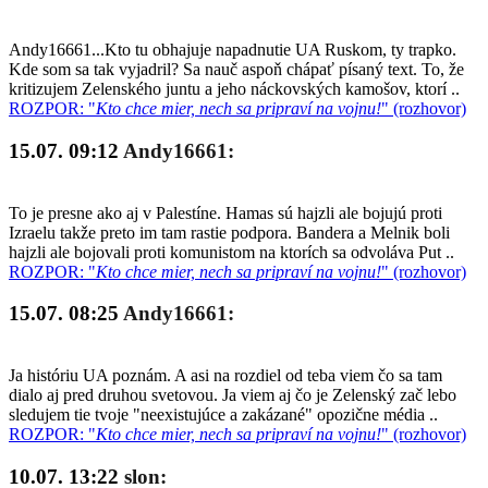
Andy16661...Kto tu obhajuje napadnutie UA Ruskom, ty trapko.
Kde som sa tak vyjadril? Sa nauč aspoň chápať písaný text. To, že
kritizujem Zelenského juntu a jeho náckovských kamošov, ktorí ..
ROZPOR: "
Kto chce mier, nech sa pripraví na vojnu!
" (rozhovor)
15.07. 09:12
Andy16661:
To je presne ako aj v Palestíne. Hamas sú hajzli ale bojujú proti
Izraelu takže preto im tam rastie podpora. Bandera a Melnik boli
hajzli ale bojovali proti komunistom na ktorích sa odvoláva Put ..
ROZPOR: "
Kto chce mier, nech sa pripraví na vojnu!
" (rozhovor)
15.07. 08:25
Andy16661:
Ja históriu UA poznám. A asi na rozdiel od teba viem čo sa tam
dialo aj pred druhou svetovou. Ja viem aj čo je Zelenský zač lebo
sledujem tie tvoje "neexistujúce a zakázané" opozične média ..
ROZPOR: "
Kto chce mier, nech sa pripraví na vojnu!
" (rozhovor)
10.07. 13:22
slon: