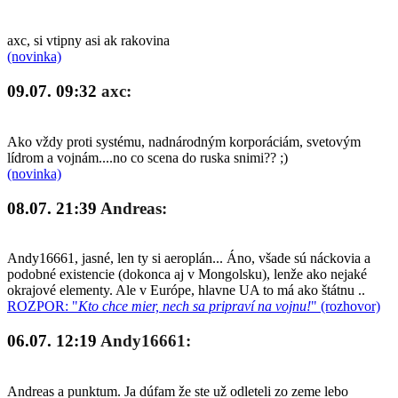
axc, si vtipny asi ak rakovina
(novinka)
09.07. 09:32
axc:
Ako vždy proti systému, nadnárodným korporáciám, svetovým
lídrom a vojnám....no co scena do ruska snimi?? ;)
(novinka)
08.07. 21:39
Andreas:
Andy16661, jasné, len ty si aeroplán... Áno, všade sú náckovia a
podobné existencie (dokonca aj v Mongolsku), lenže ako nejaké
okrajové elementy. Ale v Európe, hlavne UA to má ako štátnu ..
ROZPOR: "
Kto chce mier, nech sa pripraví na vojnu!
" (rozhovor)
06.07. 12:19
Andy16661:
Andreas a punktum. Ja dúfam že ste už odleteli zo zeme lebo