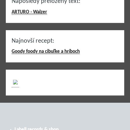
Naposledy preložený text:
ARTURO - Walzer
Najnovší recept:
Goody foody na cibuľke a hríboch
Labell records & shop