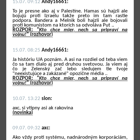
15.07. 09:12
Andy16661:
To je presne ako aj v Palestíne. Hamas sú hajzli ale
bojujú proti Izraelu takže preto im tam rastie
podpora. Bandera a Melnik boli hajzli ale bojovali
proti komunistom na ktorích sa odvoláva Put ..
ROZPOR: "
Kto chce mier, nech sa pripraví na
vojnu!
" (rozhovor)
15.07. 08:25
Andy16661:
Ja históriu UA poznám. A asi na rozdiel od teba viem
čo sa tam dialo aj pred druhou svetovou. Ja viem aj
čo je Zelenský zač lebo sledujem tie tvoje
"neexistujúce a zakázané" opozične média ..
ROZPOR: "
Kto chce mier, nech sa pripraví na
vojnu!
" (rozhovor)
10.07. 13:22
slon:
axc, si vtipny asi ak rakovina
(novinka)
09.07. 09:32
axc:
Ako vždy proti systému, nadnárodným korporáciám,