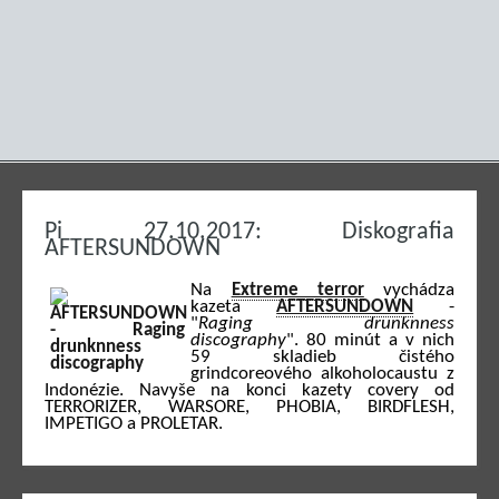
Pi 27.10.2017: Diskografia
AFTERSUNDOWN
Na
Extreme terror
vychádza
kazeta
AFTERSUNDOWN
-
"
Raging drunknness
discography
". 80 minút a v nich
59 skladieb čistého
grindcoreového alkoholocaustu z
Indonézie. Navyše na konci kazety covery od
TERRORIZER, WARSORE, PHOBIA, BIRDFLESH,
IMPETIGO a PROLETAR.