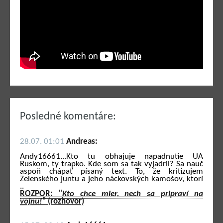
Posledné komentáre:
28.07. 01:01
Andreas:
Andy16661...Kto tu obhajuje napadnutie UA
Ruskom, ty trapko. Kde som sa tak vyjadril? Sa nauč
aspoň chápať písaný text. To, že kritizujem
Zelenského juntu a jeho náckovských kamošov, ktorí
..
ROZPOR: "
Kto chce mier, nech sa pripraví na
vojnu!
" (rozhovor)