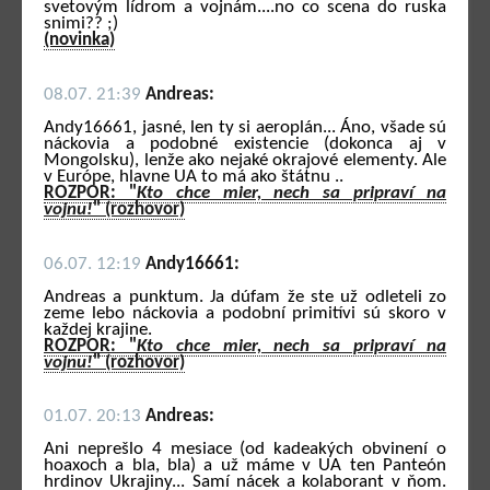
svetovým lídrom a vojnám....no co scena do ruska
snimi?? ;)
(novinka)
08.07. 21:39
Andreas:
Andy16661, jasné, len ty si aeroplán... Áno, všade sú
náckovia a podobné existencie (dokonca aj v
Mongolsku), lenže ako nejaké okrajové elementy. Ale
v Európe, hlavne UA to má ako štátnu ..
ROZPOR: "
Kto chce mier, nech sa pripraví na
vojnu!
" (rozhovor)
06.07. 12:19
Andy16661:
Andreas a punktum. Ja dúfam že ste už odleteli zo
zeme lebo náckovia a podobní primitívi sú skoro v
každej krajine.
ROZPOR: "
Kto chce mier, nech sa pripraví na
vojnu!
" (rozhovor)
01.07. 20:13
Andreas:
Ani neprešlo 4 mesiace (od kadeakých obvinení o
hoaxoch a bla, bla) a už máme v UA ten Panteón
hrdinov Ukrajiny... Samí nácek a kolaborant v ňom.