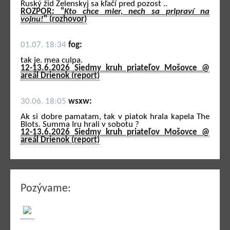
Ruský žid Zelenskyj sa kľačí pred pozost ..
ROZPOR: "
Kto chce mier, nech sa pripraví na
vojnu!
" (rozhovor)
01.07. 18:34
fog:
tak je. mea culpa.
12-13.6.2026 Siedmy kruh priateľov Mošovce @
areál Drienok (report)
30.06. 18:05
wsxw:
Ak si dobre pamatam, tak v piatok hrala kapela The
Blots. Summa Iru hrali v sobotu ?
12-13.6.2026 Siedmy kruh priateľov Mošovce @
areál Drienok (report)
Pozývame: