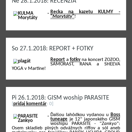
Ne 28.1.2018: RECENZIA
Recka na kazetu KULMY -
"
Morytáty
"
!
So 27.1.2018: REPORT + FOTKY
Report
a
fotky
na koncert ZOZOO,
SAMORAST, RANA a SHEEVA
YOGA v Martine!
Pi 26.1.2018: GISM woship PARASITE
[
pridaj komentár
: 0]
Ďalšou lahôdkou vydanou u
Boss
tuneage
je 12" japonského GISM
woshipu PARASITE - "
Zankyo
":
Osem skladieb plných odvážnych riffov a sól aneb