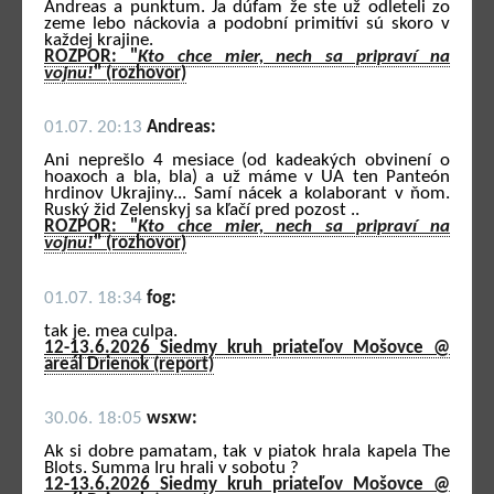
Andreas a punktum. Ja dúfam že ste už odleteli zo
zeme lebo náckovia a podobní primitívi sú skoro v
každej krajine.
ROZPOR: "
Kto chce mier, nech sa pripraví na
vojnu!
" (rozhovor)
01.07. 20:13
Andreas:
Ani neprešlo 4 mesiace (od kadeakých obvinení o
hoaxoch a bla, bla) a už máme v UA ten Panteón
hrdinov Ukrajiny... Samí nácek a kolaborant v ňom.
Ruský žid Zelenskyj sa kľačí pred pozost ..
ROZPOR: "
Kto chce mier, nech sa pripraví na
vojnu!
" (rozhovor)
01.07. 18:34
fog:
tak je. mea culpa.
12-13.6.2026 Siedmy kruh priateľov Mošovce @
areál Drienok (report)
30.06. 18:05
wsxw:
Ak si dobre pamatam, tak v piatok hrala kapela The
Blots. Summa Iru hrali v sobotu ?
12-13.6.2026 Siedmy kruh priateľov Mošovce @