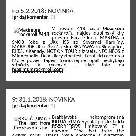
Po 5.2.2018: NOVINKA
[
pridaj komentár
: 0]
V novom 418. čísle
Maximum
rocknroll
u nájdeš dublinský diy
priestor Karate klub, MARTHA a
SNOB (obe z UK), ISS zo Severnej Karolíny,
MARAUDEUR zo Švajčiarska, SENYAWA zo Singapúru,
F.I.T.S. z Kanady, NOT ON TOUR z Izraela, NEO NEOS z
Minneapolis, Dear diary zine fest, Feral kid records a
More power tapes. Samozrejme opäť nechýbajú
stĺpčeky a recenzie .. viac info na
maximumrocknroll.com
!
St 31.1.2018: NOVINKA
[
pridaj komentár
: 2]
Bratislavská nekompromisná
KRUTÁ ZIMA
vydala po desiatich
rokoch prvý limitovaný 7" s
názvom "
The last from the
skaven race
". Doska vyšla spoločne s plagátom