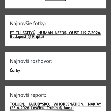
Najnovšie fotky:
ET TU FATTYÚ, HUMAN NEEDS, OUST (19.7.2026,
Budapešť @ Kripta)
Najnovší rozhovor:
Čurby
Najnovší report:
TOLUEN, JAKUBYSKO, WHORESNATION, NAK´AY
(25.6.2026, Lovčica - Trubín @ Jama)