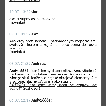
vojnu!
" (rozhovor)
10.07. 13:22
slon:
axc, si vtipny asi ak rakovina
(novinka)
09.07. 09:32
axc:
Ako vždy proti systému, nadnárodným korporáciám,
svetovým lídrom a vojnám....no co scena do ruska
snimi?? ;)
(novinka)
08.07. 21:39
Andreas:
Andy16661, jasné, len ty si aeroplán... Áno, všade sú
náckovia a podobné existencie (dokonca aj v
Mongolsku), lenže ako nejaké okrajové elementy. Ale
v Európe, hlavne UA to má ako štátnu ..
ROZPOR: "
Kto chce mier, nech sa pripraví na
vojnu!
" (rozhovor)
06.07. 12:19
Andy16661: