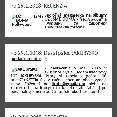
Po 29.1.2018: RECENZIA
Spoločná megarecka na albumy
UŽ JSME DOMA - "
Hollywood
" a
"
Pohádky ze zapotřebí
znovuudelání fortelné
"
!
Po 29.1.2018: Desaťpalec JAKUBYSKO
[
pridaj komentár
: 0]
Z nahrávania v máji 2016 v
skúšobni vyšiel sedemskladbový
10"
JAKUBYSKA
, ktorý si kapela v počte 100
priesvitných kusov v ručne lepenom obale vydala
sama. Zoženieš na
firohc@gmail.com
alebo na
koncertoch, na ktorých to kapela stále ťahá aj po
personálnej zmene po štrnástich rokoch existencie.