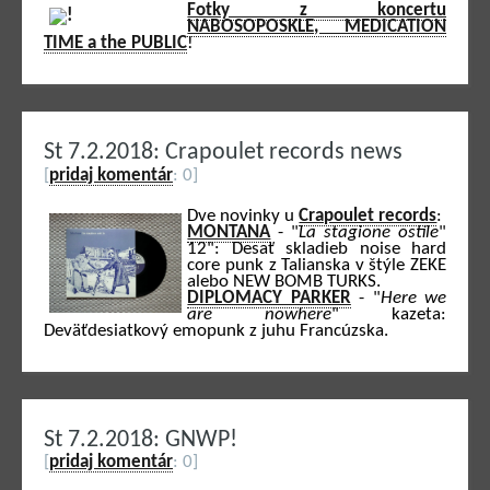
Fotky z koncertu
NABOSOPOSKLE, MEDICATION
TIME a the PUBLIC
!
St 7.2.2018: Crapoulet records news
[
pridaj komentár
: 0]
Dve novinky u
Crapoulet records
:
MONTANA
- "
La stagione ostile
"
12": Desať skladieb noise hard
core punk z Talianska v štýle ZEKE
alebo NEW BOMB TURKS.
DIPLOMACY PARKER
- "
Here we
are nowhere
" kazeta:
Deväťdesiatkový emopunk z juhu Francúzska.
St 7.2.2018: GNWP!
[
pridaj komentár
: 0]