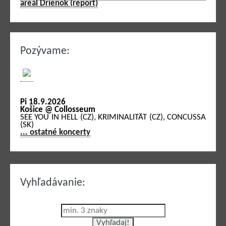
areál Drienok (report)
Pozývame:
Pi 18.9.2026
Košice @ Collosseum
SEE YOU IN HELL (CZ), KRIMINALITÄT (CZ), CONCUSSA
(SK)
... ostatné koncerty
Vyhľadávanie: