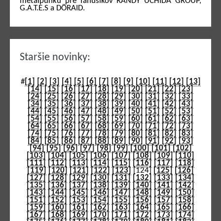
metalpunku pre fanúšikov RANDY UCHIDA GROUP,
G.A.T.E.S a DÖRAID.
Staršie novinky:
#
[1]
[2]
[3]
[4]
[5]
[6]
[7]
[8]
[9]
[10]
[11]
[12]
[13]
[14]
[15]
[16]
[17]
[18]
[19]
[20]
[21]
[22]
[23]
[24]
[25]
[26]
[27]
[28]
[29]
[30]
[31]
[32]
[33]
[34]
[35]
[36]
[37]
[38]
[39]
[40]
[41]
[42]
[43]
[44]
[45]
[46]
[47]
[48]
[49]
[50]
[51]
[52]
[53]
[54]
[55]
[56]
[57]
[58]
[59]
[60]
[61]
[62]
[63]
[64]
[65]
[66]
[67]
[68]
[69]
[70]
[71]
[72]
[73]
[74]
[75]
[76]
[77]
[78]
[79]
[80]
[81]
[82]
[83]
[84]
[85]
[86]
[87]
[88]
[89]
[90]
[91]
[92]
[93]
[94]
[95]
[96]
[97]
[98]
[99]
[100]
[101]
[102]
[103]
[104]
[105]
[106]
[107]
[108]
[109]
[110]
[111]
[112]
[113]
[114]
[115]
[116]
[117]
[118]
[119]
[120]
[121]
[122]
[123]
[124]
[125]
[126]
[127]
[128]
[129]
[130]
[131]
[132]
[133]
[134]
[135]
[136]
[137]
[138]
[139]
[140]
[141]
[142]
[143]
[144]
[145]
[146]
[147]
[148]
[149]
[150]
[151]
[152]
[153]
[154]
[155]
[156]
[157]
[158]
[159]
[160]
[161]
[162]
[163]
[164]
[165]
[166]
[167]
[168]
[169]
[170]
[171]
[172]
[173]
[174]