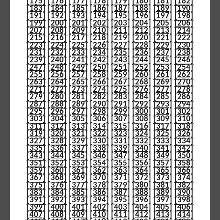
[175]
[176]
[177]
[178]
[179]
[180]
[181]
[182]
[183]
[184]
[185]
[186]
[187]
[188]
[189]
[190]
[191]
[192]
[193]
[194]
[195]
[196]
[197]
[198]
[199]
[200]
[201]
[202]
[203]
[204]
[205]
[206]
[207]
[208]
[209]
[210]
[211]
[212]
[213]
[214]
[215]
[216]
[217]
[218]
[219]
[220]
[221]
[222]
[223]
[224]
[225]
[226]
[227]
[228]
[229]
[230]
[231]
[232]
[233]
[234]
[235]
[236]
[237]
[238]
[239]
[240]
[241]
[242]
[243]
[244]
[245]
[246]
[247]
[248]
[249]
[250]
[251]
[252]
[253]
[254]
[255]
[256]
[257]
[258]
[259]
[260]
[261]
[262]
[263]
[264]
[265]
[266]
[267]
[268]
[269]
[270]
[271]
[272]
[273]
[274]
[275]
[276]
[277]
[278]
[279]
[280]
[281]
[282]
[283]
[284]
[285]
[286]
[287]
[288]
[289]
[290]
[291]
[292]
[293]
[294]
[295]
[296]
[297]
[298]
[299]
[300]
[301]
[302]
[303]
[304]
[305]
[306]
[307]
[308]
[309]
[310]
[311]
[312]
[313]
[314]
[315]
[316]
[317]
[318]
[319]
[320]
[321]
[322]
[323]
[324]
[325]
[326]
[327]
[328]
[329]
[330]
[331]
[332]
[333]
[334]
[335]
[336]
[337]
[338]
[339]
[340]
[341]
[342]
[343]
[344]
[345]
[346]
[347]
[348]
[349]
[350]
[351]
[352]
[353]
[354]
[355]
[356]
[357]
[358]
[359]
[360]
[361]
[362]
[363]
[364]
[365]
[366]
[367]
[368]
[369]
[370]
[371]
[372]
[373]
[374]
[375]
[376]
[377]
[378]
[379]
[380]
[381]
[382]
[383]
[384]
[385]
[386]
[387]
[388]
[389]
[390]
[391]
[392]
[393]
[394]
[395]
[396]
[397]
[398]
[399]
[400]
[401]
[402]
[403]
[404]
[405]
[406]
[407]
[408]
[409]
[410]
[411]
[412]
[413]
[414]