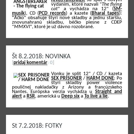
vydaním, ktoré nazvali "
The flying
cat
" a vychádza na 12" (
SM-
musik
), CD (
PCD records
) a kazete (
Bharal tapes
):
"Áčko" obsahuje štyri nové skladby a jednu staršiu,
znovunahranú skladbu, béčko piesne z CDEP
"
MMXVI
", ktoré je už dávno rozobrané.
Št 8.2.2018: NOVINKA
[
pridaj komentár
: 0]
Vonku je split 12" / CD / kazeta
SEX PRISONER
/
HARM DONE
: Po
štyri skladby power violence
pouličnej nakladačky z Arizony a francúzskeho
Nantes. Európska verzia vychádza u
Straight and
alert
a
RSR
, americká u
Deep six
a
To live a lie
.
St 7.2.2018: FOTKY