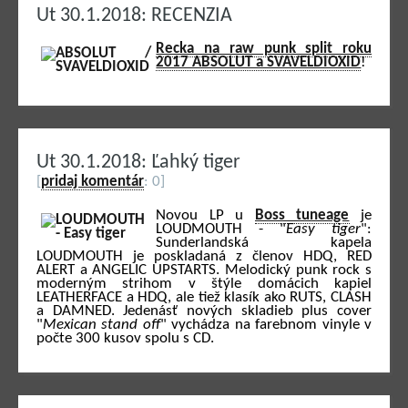
Ut 30.1.2018: RECENZIA
Recka na raw punk split roku
2017 ABSOLUT a SVAVELDIOXID
!
Ut 30.1.2018: Ľahký tiger
[
pridaj komentár
: 0]
Novou LP u
Boss tuneage
je
LOUDMOUTH - "
Easy tiger
":
Sunderlandská kapela
LOUDMOUTH je poskladaná z členov HDQ, RED
ALERT a ANGELIC UPSTARTS. Melodický punk rock s
moderným strihom v štýle domácich kapiel
LEATHERFACE a HDQ, ale tiež klasík ako RUTS, CLASH
a DAMNED. Jedenásť nových skladieb plus cover
"
Mexican stand off
" vychádza na farebnom vinyle v
počte 300 kusov spolu s CD.