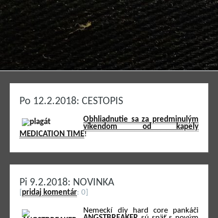
Po 12.2.2018: CESTOPIS
Obhliadnutie sa za predminulým
víkendom od kapely
MEDICATION TIME
!
Pi 9.2.2018: NOVINKA
[
pridaj komentár
: 0]
Nemeckí diy hard core pankáči
ANGSTBREAKER
sú späť s novým