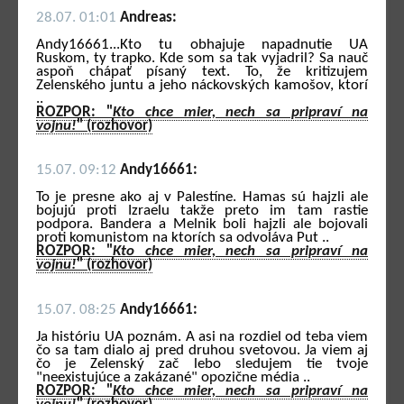
28.07. 01:01
Andreas:
Andy16661...Kto tu obhajuje napadnutie UA
Ruskom, ty trapko. Kde som sa tak vyjadril? Sa nauč
aspoň chápať písaný text. To, že kritizujem
Zelenského juntu a jeho náckovských kamošov, ktorí
..
ROZPOR: "
Kto chce mier, nech sa pripraví na
vojnu!
" (rozhovor)
15.07. 09:12
Andy16661:
To je presne ako aj v Palestíne. Hamas sú hajzli ale
bojujú proti Izraelu takže preto im tam rastie
podpora. Bandera a Melnik boli hajzli ale bojovali
proti komunistom na ktorích sa odvoláva Put ..
ROZPOR: "
Kto chce mier, nech sa pripraví na
vojnu!
" (rozhovor)
15.07. 08:25
Andy16661:
Ja históriu UA poznám. A asi na rozdiel od teba viem
čo sa tam dialo aj pred druhou svetovou. Ja viem aj
čo je Zelenský zač lebo sledujem tie tvoje
"neexistujúce a zakázané" opozične média ..
ROZPOR: "
Kto chce mier, nech sa pripraví na