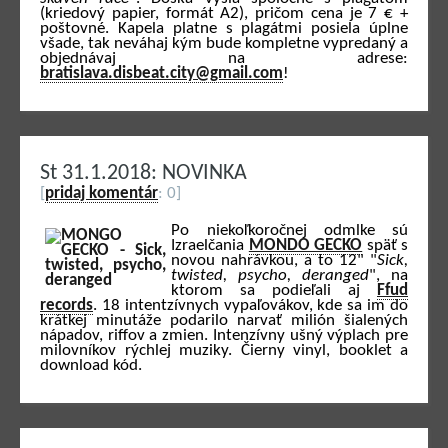
(kriedový papier, formát A2), pričom cena je 7 € +
poštovné. Kapela platne s plagátmi posiela úplne
všade, tak neváhaj kým bude kompletne vypredaný a
objednávaj na adrese:
bratislava.disbeat.city@gmail.com
!
St 31.1.2018: NOVINKA
[
pridaj komentár
: 0]
Po niekoľkoročnej odmlke sú
Izraelčania
MONDO GECKO
späť s
novou nahrávkou, a to 12" "
Sick,
twisted, psycho, deranged
", na
ktorom sa podieľali aj
Ffud
records
. 18 intentzívnych vypaľovákov, kde sa im do
krátkej minutáže podarilo narvať milión šialených
nápadov, riffov a zmien. Intenzívny ušný výplach pre
milovníkov rýchlej muziky. Čierny vinyl, booklet a
download kód.