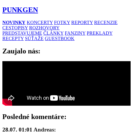
PUNKGEN
NOVINKY
KONCERTY
FOTKY
REPORTY
RECENZIE
CESTOPISY
ROZHOVORY
PREDSTAVUJEME
ČLÁNKY
FANZINY
PREKLADY
RECEPTY
SÚŤAŽE
GUESTBOOK
Zaujalo nás:
Posledné komentáre:
28.07. 01:01
Andreas: