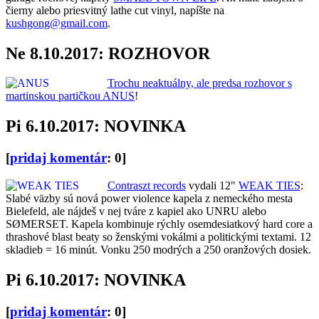
čierny alebo priesvitný lathe cut vinyl, napíšte na
kushgong@gmail.com
.
Ne 8.10.2017: ROZHOVOR
Trochu neaktuálny, ale predsa rozhovor s
martinskou partičkou ANUS
!
Pi 6.10.2017: NOVINKA
[
pridaj komentár
: 0]
Contraszt records
vydali 12"
WEAK TIES
:
Slabé väzby sú nová power violence kapela z nemeckého mesta
Bielefeld, ale nájdeš v nej tváre z kapiel ako UNRU alebo
SØMERSET. Kapela kombinuje rýchly osemdesiatkový hard core a
thrashové blast beaty so ženskými vokálmi a politickými textami. 12
skladieb = 16 minút. Vonku 250 modrých a 250 oranžových dosiek.
Pi 6.10.2017: NOVINKA
[
pridaj komentár
: 0]