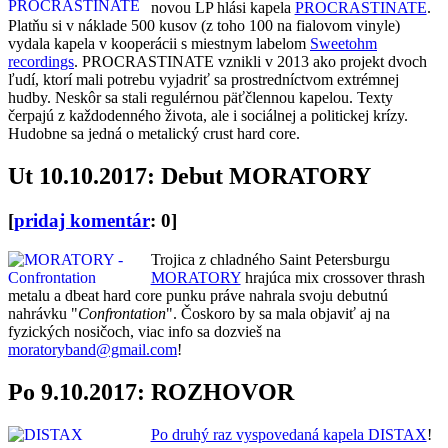
novou LP hlási kapela
PROCRASTINATE
.
Platňu si v náklade 500 kusov (z toho 100 na fialovom vinyle)
vydala kapela v kooperácii s miestnym labelom
Sweetohm
recordings
. PROCRASTINATE vznikli v 2013 ako projekt dvoch
ľudí, ktorí mali potrebu vyjadriť sa prostredníctvom extrémnej
hudby. Neskôr sa stali regulérnou päťčlennou kapelou. Texty
čerpajú z každodenného života, ale i sociálnej a politickej krízy.
Hudobne sa jedná o metalický crust hard core.
Ut 10.10.2017: Debut MORATORY
[
pridaj komentár
: 0]
Trojica z chladného Saint Petersburgu
MORATORY
hrajúca mix crossover thrash
metalu a dbeat hard core punku práve nahrala svoju debutnú
nahrávku "
Confrontation
". Čoskoro by sa mala objaviť aj na
fyzických nosičoch, viac info sa dozvieš na
moratoryband@gmail.com
!
Po 9.10.2017: ROZHOVOR
Po druhý raz vyspovedaná kapela DISTAX
!