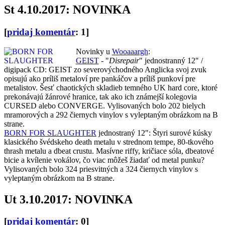
St 4.10.2017: NOVINKA
[
pridaj komentár
: 1]
Novinky u
Wooaaargh
:
GEIST
- "
Disrepair
" jednostranný 12" /
digipack CD: GEIST zo severovýchodného Anglicka svoj zvuk
opisujú ako príliš metaloví pre pankáčov a príliš punkoví pre
metalistov. Šesť chaotických skladieb temného UK hard core, ktoré
prekonávajú žánrové hranice, tak ako ich známejší kolegovia
CURSED alebo CONVERGE. Vylisovaných bolo 202 bielych
mramorových a 292 čiernych vinylov s vyleptaným obrázkom na B
strane.
BORN FOR SLAUGHTER
jednostraný 12": Štyri surové kúsky
klasického švédskeho death metalu v strednom tempe, 80-tkového
thrash metalu a dbeat crustu. Masívne riffy, kričiace sóla, dbeatové
bicie a kvílenie vokálov, čo viac môžeš žiadať od metal punku?
Vylisovaných bolo 324 priesvitných a 324 čiernych vinylov s
vyleptaným obrázkom na B strane.
Ut 3.10.2017: NOVINKA
[
pridaj komentár
: 0]