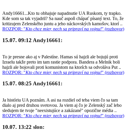
Andy16661...Kto tu obhajuje napadnutie UA Ruskom, ty trapko.
Kde som sa tak vyjadril? Sa nauč aspoň chápať písaný text. To, že
kritizujem Zelenského juntu a jeho náckovských kamošov, ktorí ..
ROZPOR: "
Kto chce mier, nech sa pripraví na vojnu!
" (rozhovor)
15.07. 09:12
Andy16661:
To je presne ako aj v Palestíne. Hamas sú hajzli ale bojujú proti
Izraelu takže preto im tam rastie podpora. Bandera a Melnik boli
hajzli ale bojovali proti komunistom na ktorích sa odvoláva Put ..
ROZPOR: "
Kto chce mier, nech sa pripraví na vojnu!
" (rozhovor)
15.07. 08:25
Andy16661:
Ja históriu UA poznám. A asi na rozdiel od teba viem čo sa tam
dialo aj pred druhou svetovou. Ja viem aj čo je Zelenský zač lebo
sledujem tie tvoje "neexistujúce a zakázané" opozične média ..
ROZPOR: "
Kto chce mier, nech sa pripraví na vojnu!
" (rozhovor)
10.07. 13:22
slon: