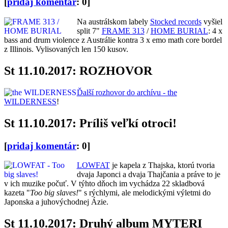
[
pridaj komentár
: 0]
Na austrálskom labely
Stocked records
vyšiel
split 7"
FRAME 313
/
HOME BURIAL
: 4 x
bass and drum violence z Austrálie kontra 3 x emo math core bordel
z Illinois. Vylisovaných len 150 kusov.
St 11.10.2017: ROZHOVOR
Ďalší rozhovor do archívu - the
WILDERNESS
!
St 11.10.2017: Príliš veľkí otroci!
[
pridaj komentár
: 0]
LOWFAT
je kapela z Thajska, ktorú tvoria
dvaja Japonci a dvaja Thajčania a práve to je
v ich muzike počuť. V týhto dňoch im vychádza 22 skladbová
kazeta "
Too big slaves!
" s rýchlymi, ale melodickými výletmi do
Japonska a juhovýchodnej Ázie.
St 11.10.2017: Druhý album MYTERI