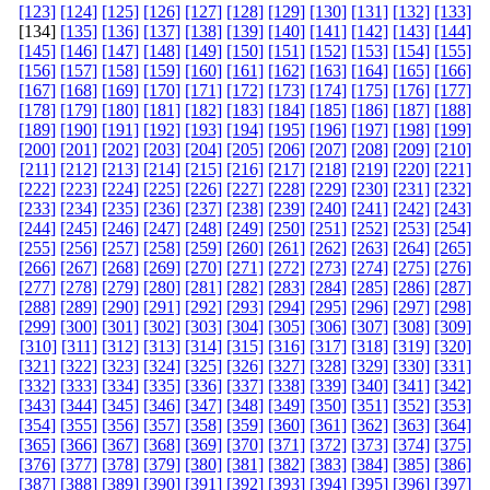
[123]
[124]
[125]
[126]
[127]
[128]
[129]
[130]
[131]
[132]
[133]
[134]
[135]
[136]
[137]
[138]
[139]
[140]
[141]
[142]
[143]
[144]
[145]
[146]
[147]
[148]
[149]
[150]
[151]
[152]
[153]
[154]
[155]
[156]
[157]
[158]
[159]
[160]
[161]
[162]
[163]
[164]
[165]
[166]
[167]
[168]
[169]
[170]
[171]
[172]
[173]
[174]
[175]
[176]
[177]
[178]
[179]
[180]
[181]
[182]
[183]
[184]
[185]
[186]
[187]
[188]
[189]
[190]
[191]
[192]
[193]
[194]
[195]
[196]
[197]
[198]
[199]
[200]
[201]
[202]
[203]
[204]
[205]
[206]
[207]
[208]
[209]
[210]
[211]
[212]
[213]
[214]
[215]
[216]
[217]
[218]
[219]
[220]
[221]
[222]
[223]
[224]
[225]
[226]
[227]
[228]
[229]
[230]
[231]
[232]
[233]
[234]
[235]
[236]
[237]
[238]
[239]
[240]
[241]
[242]
[243]
[244]
[245]
[246]
[247]
[248]
[249]
[250]
[251]
[252]
[253]
[254]
[255]
[256]
[257]
[258]
[259]
[260]
[261]
[262]
[263]
[264]
[265]
[266]
[267]
[268]
[269]
[270]
[271]
[272]
[273]
[274]
[275]
[276]
[277]
[278]
[279]
[280]
[281]
[282]
[283]
[284]
[285]
[286]
[287]
[288]
[289]
[290]
[291]
[292]
[293]
[294]
[295]
[296]
[297]
[298]
[299]
[300]
[301]
[302]
[303]
[304]
[305]
[306]
[307]
[308]
[309]
[310]
[311]
[312]
[313]
[314]
[315]
[316]
[317]
[318]
[319]
[320]
[321]
[322]
[323]
[324]
[325]
[326]
[327]
[328]
[329]
[330]
[331]
[332]
[333]
[334]
[335]
[336]
[337]
[338]
[339]
[340]
[341]
[342]
[343]
[344]
[345]
[346]
[347]
[348]
[349]
[350]
[351]
[352]
[353]
[354]
[355]
[356]
[357]
[358]
[359]
[360]
[361]
[362]
[363]
[364]
[365]
[366]
[367]
[368]
[369]
[370]
[371]
[372]
[373]
[374]
[375]
[376]
[377]
[378]
[379]
[380]
[381]
[382]
[383]
[384]
[385]
[386]
[387]
[388]
[389]
[390]
[391]
[392]
[393]
[394]
[395]
[396]
[397]