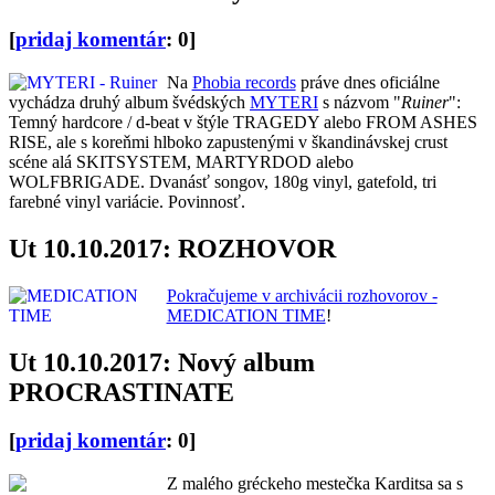
[
pridaj komentár
: 0]
Na
Phobia records
práve dnes oficiálne
vychádza druhý album švédských
MYTERI
s názvom "
Ruiner
":
Temný hardcore / d-beat v štýle TRAGEDY alebo FROM ASHES
RISE, ale s koreňmi hlboko zapustenými v škandinávskej crust
scéne alá SKITSYSTEM, MARTYRDOD alebo
WOLFBRIGADE. Dvanásť songov, 180g vinyl, gatefold, tri
farebné vinyl variácie. Povinnosť.
Ut 10.10.2017: ROZHOVOR
Pokračujeme v archivácii rozhovorov -
MEDICATION TIME
!
Ut 10.10.2017: Nový album
PROCRASTINATE
[
pridaj komentár
: 0]
Z malého gréckeho mestečka Karditsa sa s