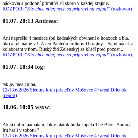
náckovia a podobní primitívi sú skoro v každej krajine.
ROZPOR: "
Kto chce mier, nech sa pripraví na vojnu!
" (rozhovor)
01.07. 20:13
Andreas:
Ani neprešlo 4 mesiace (od kadeakých obvinení o hoaxoch a bla,
bla) a už máme v UA ten Panteón hrdinov Ukrajiny... Samí nácek a
kolaborant v ňom. Ruský žid Zelenskyj sa kľačí pred pozost ..
ROZPOR: "
Kto chce mier, nech sa pripraví na vojnu!
" (rozhovor)
01.07. 18:34
fog:
tak je. mea culpa.
12-13.6.2026 Siedmy kruh priateľov Mošovce @ areál Drienok
(report)
30.06. 18:05
wsxw:
Ak si dobre pamatam, tak v piatok hrala kapela The Blots. Summa
Iru hrali v sobotu ?
12-13.6.2026 Siedmy kruh priateľov Mošovce @ areál Drienok