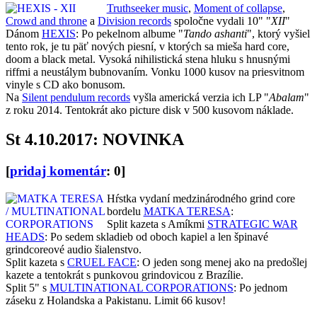
Truthseeker music
,
Moment of collapse
,
Crowd and throne
a
Division records
spoločne vydali 10" "
XII
"
Dánom
HEXIS
: Po pekelnom albume "
Tando ashanti
", ktorý vyšiel
tento rok, je tu päť nových piesní, v ktorých sa mieša hard core,
doom a black metal. Vysoká nihilistická stena hluku s hnusnými
riffmi a neustálym bubnovaním. Vonku 1000 kusov na priesvitnom
vinyle s CD ako bonusom.
Na
Silent pendulum records
vyšla americká verzia ich LP "
Abalam
"
z roku 2014. Tentokrát ako picture disk v 500 kusovom náklade.
St 4.10.2017: NOVINKA
[
pridaj komentár
: 0]
Hŕstka vydaní medzinárodného grind core
bordelu
MATKA TERESA
:
Split kazeta s Amíkmi
STRATEGIC WAR
HEADS
: Po sedem skladieb od oboch kapiel a len špinavé
grindcoreové audio šialenstvo.
Split kazeta s
CRUEL FACE
: O jeden song menej ako na predošlej
kazete a tentokrát s punkovou grindovicou z Brazílie.
Split 5" s
MULTINATIONAL CORPORATIONS
: Po jednom
záseku z Holandska a Pakistanu. Limit 66 kusov!