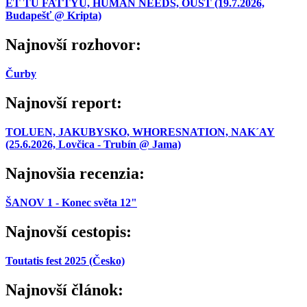
ET TU FATTYÚ, HUMAN NEEDS, OUST (19.7.2026,
Budapešť @ Kripta)
Najnovší rozhovor:
Čurby
Najnovší report:
TOLUEN, JAKUBYSKO, WHORESNATION, NAK´AY
(25.6.2026, Lovčica - Trubín @ Jama)
Najnovšia recenzia:
ŠANOV 1 - Konec světa 12"
Najnovší cestopis:
Toutatis fest 2025 (Česko)
Najnovší článok: