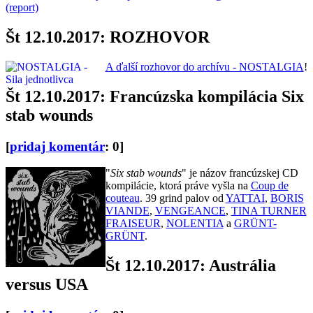
(report)
Št 12.10.2017: ROZHOVOR
A ďalší rozhovor do archívu - NOSTALGIA
!
Št 12.10.2017: Francúzska kompilácia Six
stab wounds
[
pridaj komentár
: 0]
"
Six stab wounds
" je názov francúzskej CD
kompilácie, ktorá práve vyšla na
Coup de
couteau
. 39 grind palov od
YATTAI
,
BORIS
VIANDE
,
VENGEANCE
,
TINA TURNER
FRAISEUR
,
NOLENTIA
a
GRÜNT-
GRÜNT
.
Št 12.10.2017: Austrália
versus USA