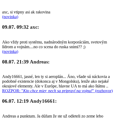
axc, si vtipny asi ak rakovina
(novinka)
09.07. 09:32
axc:
Ako vždy proti systému, nadnárodným korporáciám, svetovým
lídrom a vojnám....no co scena do ruska snimi?? ;)
(novinka)
08.07. 21:39
Andreas:
Andy16661, jasné, len ty si aeroplán... Áno, všade sú náckovia a
podobné existencie (dokonca aj v Mongolsku), lenže ako nejaké
okrajové elementy. Ale v Európe, hlavne UA to má ako štátnu ..
ROZPOR: "
Kto chce mier, nech sa pripraví na vojnu!
" (rozhovor)
06.07. 12:19
Andy16661:
Andreas a punktum. Ja dúfam že ste už odleteli zo zeme lebo