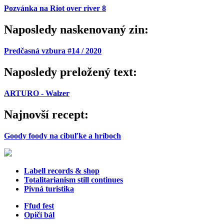
Pozvánka na Riot over river 8
Naposledy naskenovaný zin:
Predčasná vzbura #14 / 2020
Naposledy preložený text:
ARTURO - Walzer
Najnovší recept:
Goody foody na cibuľke a hríboch
Labell records & shop
Totalitarianism still continues
Pivná turistika
Ffud fest
Opičí bál