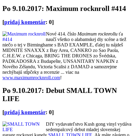
Po 9.10.2017: Maximum rocknroll #414
[
pridaj komentár
: 0]
Nové 414. číslo
Maximum rocknrollu
ťa
naučí všetko o alabamskej diy scéne a tiež
niečo o tej v Birminghame s BAD EXAMPLE, ďalej tu nájdeš
MIDNITE SNAXXX z Bay Area, CANKRO zo Sao Paola,
C.H.E.W. z Chicaga, BRING THE DRONES zo Švédska,
PADKADOSRA z Budapešte, UNSANITARY NAPKIN z
Nového Zélandu, Victoria Scalisi z DAMAD a samozrejme
nechýbajú stĺpčeky a recenzie ... viac na
www.maximumrocknroll.com
!
Po 9.10.2017: Debut SMALL TOWN
LIFE
[
pridaj komentár
: 0]
DIY vydavateľstvo Kush gong vinyl vydáva
sedempalcový debut mladej slovenskej
garage rockovej kapely
SMALL TOWN LIFE
. Ak máte záujem o