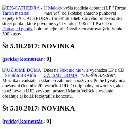
U
Maloky
vyšla reedícia debutnej LP "
Tartan
material
" od škótskej anarcho punkovej
kapely EX-CATHEDRA. Trinásť skladieb zúrivého britského ska
street punku, ktoré pôvodne vyšli v roku 1996 na LP a CD u
Damaged goods
, bolo pri tejto príležitosti zremastrovaných. Vonku
500 kusov.
Št 5.10.2017: NOVINKA
[
pridaj komentár
: 0]
Dnes na
Nikt nic nie wie
vychádza LP a CD
UŽ JSME DOMA
- "
SEStřih BRAtřih
":
Mozaika dvadsiatich skladieb zahraných naživo v Prahe bývalými a
dnešnými členmi k 20. výročiu UJD. O originálny artwork sa, ako
to už býva u UJD zvykom, postaral Martin Velíšek a vydanie
obsahuje aj koláž fotografií z koncertu.
Št 5.10.2017: NOVINKA
[
pridaj komentár
: 0]