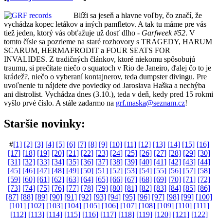
Blíži sa jeseň a hlavne voľby, čo značí, že
vychádza kopec letákov a iných pamfletov. A tak tu máme pre vás
tiež jeden, ktorý vás obťažuje už dosť dlho -
Garfweek #52
. V
tomto čísle sa pozrieme na staré rozhovory s TRAGEDY, HARUM
SCARUM, HERMAFRODIT a FOUR SEATS FOR
INVALIDES. Z tradičných článkov, ktoré niekomu spôsobujú
traumu, si prečítate niečo o squatoch v Rio de Janeiro, ďalej čo to je
krádež?, niečo o vyberaní kontajnerov, teda dumpster divingu. Pre
uvoľnenie tu nájdete dve poviedky od Jaroslava Haška a nechýba
ani distrolist. Vychádza dnes (3.10.), teda v deň, kedy pred 15 rokmi
vyšlo prvé číslo. A stále zadarmo na
grf.maska@seznam.cz
!
Staršie novinky:
#
[1]
[2]
[3]
[4]
[5]
[6]
[7]
[8]
[9]
[10]
[11]
[12]
[13]
[14]
[15]
[16]
[17]
[18]
[19]
[20]
[21]
[22]
[23]
[24]
[25]
[26]
[27]
[28]
[29]
[30]
[31]
[32]
[33]
[34]
[35]
[36]
[37]
[38]
[39]
[40]
[41]
[42]
[43]
[44]
[45]
[46]
[47]
[48]
[49]
[50]
[51]
[52]
[53]
[54]
[55]
[56]
[57]
[58]
[59]
[60]
[61]
[62]
[63]
[64]
[65]
[66]
[67]
[68]
[69]
[70]
[71]
[72]
[73]
[74]
[75]
[76]
[77]
[78]
[79]
[80]
[81]
[82]
[83]
[84]
[85]
[86]
[87]
[88]
[89]
[90]
[91]
[92]
[93]
[94]
[95]
[96]
[97]
[98]
[99]
[100]
[101]
[102]
[103]
[104]
[105]
[106]
[107]
[108]
[109]
[110]
[111]
[112]
[113]
[114]
[115]
[116]
[117]
[118]
[119]
[120]
[121]
[122]