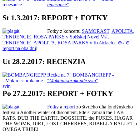
renesance
"
.
St 1.3.2017: REPORT + FOTKY
Fotky z koncertu
SAMORAST, APOLITA,
TENDENCIE, ROSA PARKS v Spišskej Novej Vsi
,
TENDENCIE, APOLITA, ROSA PARKS v Košiciach
a
⊕ / ⊝
report na oba dni
!
Ut 28.2.2017: RECENZIA
Recka na 7" BOMBANGREPP -
"
Maktmissbrukande svin
"
!
Po 27.2.2017: REPORT + FOTKY
Fotky
a
report
zo štvrtého dňa londýnskeho
festivalu Another winter of discontent, kde si zahrali the LAB
RATS, DUB THE EARTH, DOGSHITE, the PUKES, HAGAR
THE WOMB, DIRT, LOST CHERREES, RUBELLA BALLET a
OMEGA TRIBE!