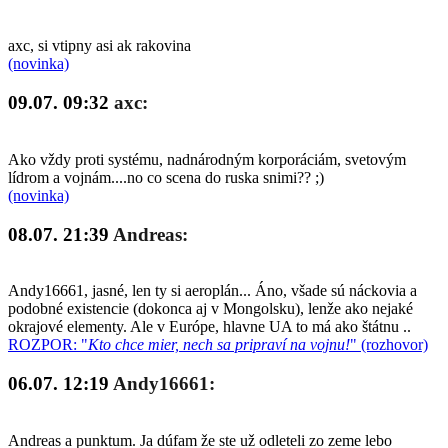
axc, si vtipny asi ak rakovina
(novinka)
09.07. 09:32
axc:
Ako vždy proti systému, nadnárodným korporáciám, svetovým
lídrom a vojnám....no co scena do ruska snimi?? ;)
(novinka)
08.07. 21:39
Andreas:
Andy16661, jasné, len ty si aeroplán... Áno, všade sú náckovia a
podobné existencie (dokonca aj v Mongolsku), lenže ako nejaké
okrajové elementy. Ale v Európe, hlavne UA to má ako štátnu ..
ROZPOR: "
Kto chce mier, nech sa pripraví na vojnu!
" (rozhovor)
06.07. 12:19
Andy16661:
Andreas a punktum. Ja dúfam že ste už odleteli zo zeme lebo