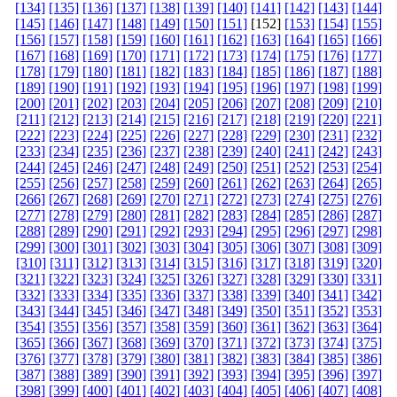
[134]
[135]
[136]
[137]
[138]
[139]
[140]
[141]
[142]
[143]
[144]
[145]
[146]
[147]
[148]
[149]
[150]
[151]
[152]
[153]
[154]
[155]
[156]
[157]
[158]
[159]
[160]
[161]
[162]
[163]
[164]
[165]
[166]
[167]
[168]
[169]
[170]
[171]
[172]
[173]
[174]
[175]
[176]
[177]
[178]
[179]
[180]
[181]
[182]
[183]
[184]
[185]
[186]
[187]
[188]
[189]
[190]
[191]
[192]
[193]
[194]
[195]
[196]
[197]
[198]
[199]
[200]
[201]
[202]
[203]
[204]
[205]
[206]
[207]
[208]
[209]
[210]
[211]
[212]
[213]
[214]
[215]
[216]
[217]
[218]
[219]
[220]
[221]
[222]
[223]
[224]
[225]
[226]
[227]
[228]
[229]
[230]
[231]
[232]
[233]
[234]
[235]
[236]
[237]
[238]
[239]
[240]
[241]
[242]
[243]
[244]
[245]
[246]
[247]
[248]
[249]
[250]
[251]
[252]
[253]
[254]
[255]
[256]
[257]
[258]
[259]
[260]
[261]
[262]
[263]
[264]
[265]
[266]
[267]
[268]
[269]
[270]
[271]
[272]
[273]
[274]
[275]
[276]
[277]
[278]
[279]
[280]
[281]
[282]
[283]
[284]
[285]
[286]
[287]
[288]
[289]
[290]
[291]
[292]
[293]
[294]
[295]
[296]
[297]
[298]
[299]
[300]
[301]
[302]
[303]
[304]
[305]
[306]
[307]
[308]
[309]
[310]
[311]
[312]
[313]
[314]
[315]
[316]
[317]
[318]
[319]
[320]
[321]
[322]
[323]
[324]
[325]
[326]
[327]
[328]
[329]
[330]
[331]
[332]
[333]
[334]
[335]
[336]
[337]
[338]
[339]
[340]
[341]
[342]
[343]
[344]
[345]
[346]
[347]
[348]
[349]
[350]
[351]
[352]
[353]
[354]
[355]
[356]
[357]
[358]
[359]
[360]
[361]
[362]
[363]
[364]
[365]
[366]
[367]
[368]
[369]
[370]
[371]
[372]
[373]
[374]
[375]
[376]
[377]
[378]
[379]
[380]
[381]
[382]
[383]
[384]
[385]
[386]
[387]
[388]
[389]
[390]
[391]
[392]
[393]
[394]
[395]
[396]
[397]
[398]
[399]
[400]
[401]
[402]
[403]
[404]
[405]
[406]
[407]
[408]