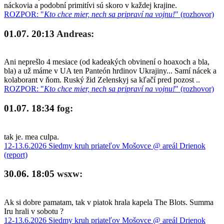
náckovia a podobní primitívi sú skoro v každej krajine.
ROZPOR: "
Kto chce mier, nech sa pripraví na vojnu!
" (rozhovor)
01.07. 20:13
Andreas:
Ani neprešlo 4 mesiace (od kadeakých obvinení o hoaxoch a bla,
bla) a už máme v UA ten Panteón hrdinov Ukrajiny... Samí nácek a
kolaborant v ňom. Ruský žid Zelenskyj sa kľačí pred pozost ..
ROZPOR: "
Kto chce mier, nech sa pripraví na vojnu!
" (rozhovor)
01.07. 18:34
fog:
tak je. mea culpa.
12-13.6.2026 Siedmy kruh priateľov Mošovce @ areál Drienok
(report)
30.06. 18:05
wsxw:
Ak si dobre pamatam, tak v piatok hrala kapela The Blots. Summa
Iru hrali v sobotu ?
12-13.6.2026 Siedmy kruh priateľov Mošovce @ areál Drienok