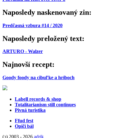
Naposledy naskenovaný zin:
Predčasná vzbura #14 / 2020
Naposledy preložený text:
ARTURO - Walzer
Najnovší recept:
Goody foody na cibuľke a hríboch
Labell records & shop
Totalitarianism still continues
Pivná turistika
Ffud fest
Opičí bál
(ɔ) 2003 - 2026
adrik