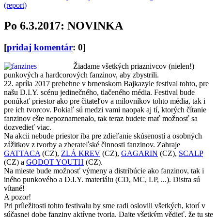
(report)
Po 6.3.2017: NOVINKA
[
pridaj komentár
: 0]
Žiadame všetkých priaznivcov (nielen!)
punkových a hardcorových fanzinov, aby zbystrili.
22. apríla 2017 prebehne v brnenskom Bajkazyle festival tohto, pre
našu D.I.Y. scénu jedinečného, tlačeného média. Festival bude
ponúkať priestor ako pre čitateľov a milovníkov tohto média, tak i
pre ich tvorcov. Pokiaľ sú medzi vami naopak aj tí, ktorých čítanie
fanzinov ešte nepoznamenalo, tak teraz budete mať možnosť sa
dozvedieť viac.
Na akcii nebude priestor iba pre zdieľanie skúseností a osobných
zážitkov z tvorby a zberateľské činnosti fanzinov. Zahraje
GATTACA
(CZ),
ZLÁ KREV
(CZ),
GAGARIN
(CZ),
SCALP
(CZ) a
GODOT YOUTH
(CZ).
Na mieste bude možnosť výmeny a distribúcie ako fanzinov, tak i
iného punkového a D.I.Y. materiálu (CD, MC, LP, ...). Distra sú
vítané!
A pozor!
Pri príležitosti tohto festivalu by sme radi oslovili všetkých, ktorí v
súčasnej dobe fanziny aktívne tvoria. Dajte všetkým vědieť, že tu ste