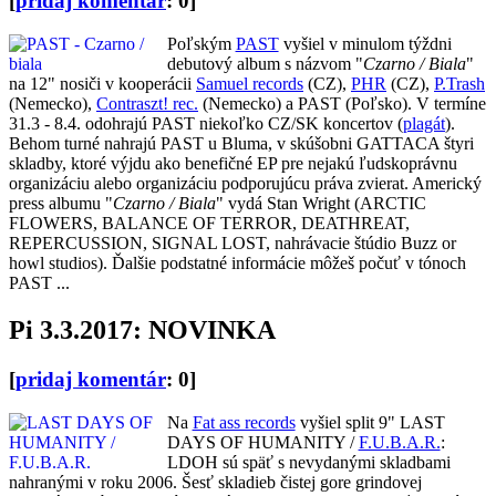
[
pridaj komentár
: 0]
Poľským
PAST
vyšiel v minulom týždni
debutový album s názvom "
Czarno / Biala
"
na 12" nosiči v kooperácii
Samuel records
(CZ),
PHR
(CZ),
P.Trash
(Nemecko),
Contraszt! rec.
(Nemecko) a PAST (Poľsko). V termíne
31.3 - 8.4. odohrajú PAST niekoľko CZ/SK koncertov (
plagát
).
Behom turné nahrajú PAST u Bluma, v skúšobni GATTACA štyri
skladby, ktoré výjdu ako benefičné EP pre nejakú ľudskoprávnu
organizáciu alebo organizáciu podporujúcu práva zvierat. Americký
press albumu "
Czarno / Biala
" vydá Stan Wright (ARCTIC
FLOWERS, BALANCE OF TERROR, DEATHREAT,
REPERCUSSION, SIGNAL LOST, nahrávacie štúdio Buzz or
howl studios). Ďalšie podstatné informácie môžeš počuť v tónoch
PAST ...
Pi 3.3.2017: NOVINKA
[
pridaj komentár
: 0]
Na
Fat ass records
vyšiel split 9" LAST
DAYS OF HUMANITY /
F.U.B.A.R.
:
LDOH sú späť s nevydanými skladbami
nahranými v roku 2006. Šesť skladieb čistej gore grindovej