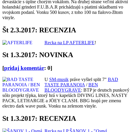
devastácie s úplne chorým vokálom. Na druhej strane veľmi aktívni
holandskí grinderi F.U.B.A.R prichádzajú s piatimi skladbami vo
svojskom podaní. Vonku 500 kusov, z toho 100 na fialovo-žltom
vinyle.
Št 2.3.2017: RECENZIA
Recka na LP AFTERLIFE
!
St 1.3.2017: NOVINKA
[
pridaj komentár
: 0]
U
SM-musik
práve vyšiel split 7"
BAD
TASTE PARANOIA
/
BEN
BLOODYGRAVE
: BTP je deutsch punkový
sólo projekt týpka, ktorý hrá v kapelách DIVING LINES, NASTY
PACK, LETHARGIE a JÖEY CLASH. BBG hrajú pre zmenu
electro dark wave punk. Vonku na zelenom vinyle.
St 1.3.2017: RECENZIA
Recka na LP ŠANOV 1 - "
Osmá