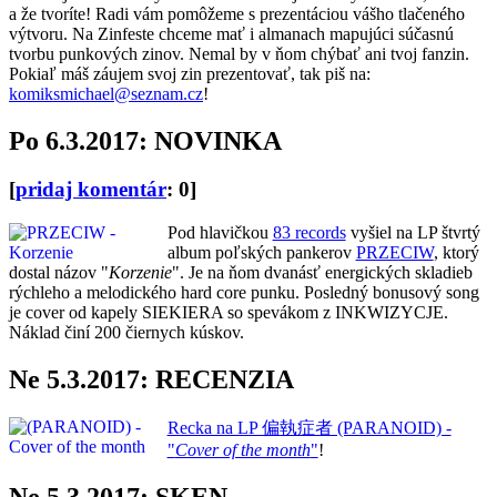
a že tvoríte! Radi vám pomôžeme s prezentáciou vášho tlačeného
výtvoru. Na Zinfeste chceme mať i almanach mapujúci súčasnú
tvorbu punkových zinov. Nemal by v ňom chýbať ani tvoj fanzin.
Pokiaľ máš záujem svoj zin prezentovať, tak piš na:
komiksmichael@seznam.cz
!
Po 6.3.2017: NOVINKA
[
pridaj komentár
: 0]
Pod hlavičkou
83 records
vyšiel na LP štvrtý
album poľských pankerov
PRZECIW
, ktorý
dostal názov "
Korzenie
". Je na ňom dvanásť energických skladieb
rýchleho a melodického hard core punku. Posledný bonusový song
je cover od kapely SIEKIERA so spevákom z INKWIZYCJE.
Náklad činí 200 čiernych kúskov.
Ne 5.3.2017: RECENZIA
Recka na LP 偏執症者 (PARANOID) -
"
Cover of the month
"
!
Ne 5.3.2017: SKEN