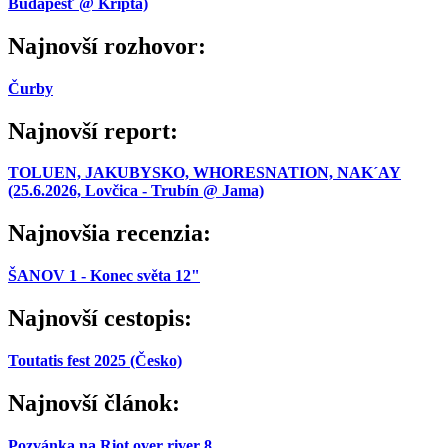
Budapešť @ Kripta)
Najnovší rozhovor:
Čurby
Najnovší report:
TOLUEN, JAKUBYSKO, WHORESNATION, NAK´AY
(25.6.2026, Lovčica - Trubín @ Jama)
Najnovšia recenzia:
ŠANOV 1 - Konec světa 12"
Najnovší cestopis:
Toutatis fest 2025 (Česko)
Najnovší článok:
Pozvánka na Riot over river 8