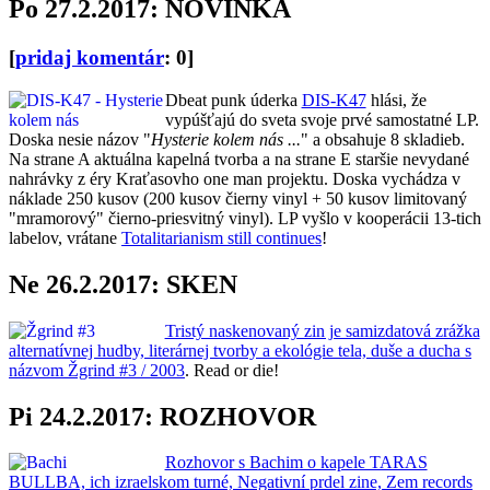
Po 27.2.2017: NOVINKA
[
pridaj komentár
: 0]
Dbeat punk úderka
DIS-K47
hlási, že
vypúšťajú do sveta svoje prvé samostatné LP.
Doska nesie názov "
Hysterie kolem nás ...
" a obsahuje 8 skladieb.
Na strane A aktuálna kapelná tvorba a na strane E staršie nevydané
nahrávky z éry Kraťasovho one man projektu. Doska vychádza v
náklade 250 kusov (200 kusov čierny vinyl + 50 kusov limitovaný
"mramorový" čierno-priesvitný vinyl). LP vyšlo v kooperácii 13-tich
labelov, vrátane
Totalitarianism still continues
!
Ne 26.2.2017: SKEN
Tristý naskenovaný zin je samizdatová zrážka
alternatívnej hudby, literárnej tvorby a ekológie tela, duše a ducha s
názvom Žgrind #3 / 2003
. Read or die!
Pi 24.2.2017: ROZHOVOR
Rozhovor s Bachim o kapele TARAS
BULLBA, ich izraelskom turné, Negativní prdel zine, Zem records