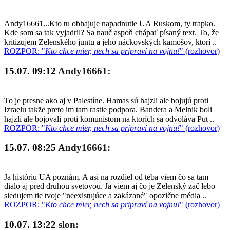
Andy16661...Kto tu obhajuje napadnutie UA Ruskom, ty trapko.
Kde som sa tak vyjadril? Sa nauč aspoň chápať písaný text. To, že
kritizujem Zelenského juntu a jeho náckovských kamošov, ktorí ..
ROZPOR: "
Kto chce mier, nech sa pripraví na vojnu!
" (rozhovor)
15.07. 09:12
Andy16661:
To je presne ako aj v Palestíne. Hamas sú hajzli ale bojujú proti
Izraelu takže preto im tam rastie podpora. Bandera a Melnik boli
hajzli ale bojovali proti komunistom na ktorích sa odvoláva Put ..
ROZPOR: "
Kto chce mier, nech sa pripraví na vojnu!
" (rozhovor)
15.07. 08:25
Andy16661:
Ja históriu UA poznám. A asi na rozdiel od teba viem čo sa tam
dialo aj pred druhou svetovou. Ja viem aj čo je Zelenský zač lebo
sledujem tie tvoje "neexistujúce a zakázané" opozične média ..
ROZPOR: "
Kto chce mier, nech sa pripraví na vojnu!
" (rozhovor)
10.07. 13:22
slon: