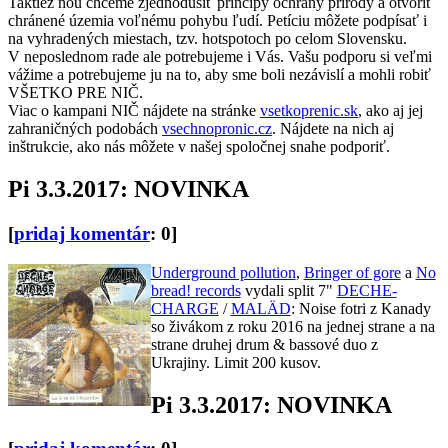
Taktiež ňou chceme zjednodušiť princípy ochrany prírody a otvoriť
chránené územia voľnému pohybu ľudí. Petíciu môžete podpísať i
na vyhradených miestach, tzv. hotspotoch po celom Slovensku.
V neposlednom rade ale potrebujeme i Vás. Vašu podporu si veľmi
vážime a potrebujeme ju na to, aby sme boli nezávislí a mohli robiť
VŠETKO PRE NIČ.
Viac o kampani NIČ nájdete na stránke
vsetkoprenic.sk
, ako aj jej
zahraničných podobách
vsechnopronic.cz
. Nájdete na nich aj
inštrukcie, ako nás môžete v našej spoločnej snahe podporiť.
Pi 3.3.2017: NOVINKA
[
pridaj komentár
: 0]
Underground pollution
,
Bringer of gore
a
No
bread! records
vydali split 7"
DECHE-
CHARGE
/
MALÄD
: Noise fotri z Kanady
so živákom z roku 2016 na jednej strane a na
strane druhej drum & bassové duo z
Ukrajiny. Limit 200 kusov.
Pi 3.3.2017: NOVINKA