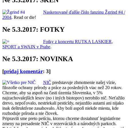
Naskenované ďalšie číslo fanzinu Žgrind #4 /
2004
. Read or die!
Ne 5.3.2017: FOTKY
Fotky z koncertu RUTKA LASKIER,
SPORT a SWAIN v Prahe
.
Ne 5.3.2017: NOVINKA
[
pridaj komentár
: 3]
NIČ
predstavuje zhmotnenie našej vízie,
filozofie ochrany prírody a práce za posledných viac než 20 rokov.
Chceme, aby sa aspoň na časti územia Slovenska, v 5%
najzachovalejších lesov (no i iných biotopov) nerobilo nič. Neťažilo
drevo, nepoľovalo, nestriekali pesticídy, nejazdilo autami ani nijako
inak deštruktívne zasahovalo. Aby boli aspoň niekde miesta, kde
rozhoduje príroda a nie človek.
Pripravili sme preto petíciu, ktorou chceme dosiahnuť legislatívne
zmeny na presadenie NIČ v rezerváciách a národných parkoch.