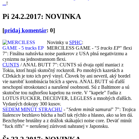
...
!
Pi 24.2.2017: NOVINKA
[
pridaj komentár
: 0]
Novinky u
SPHC
:
MERCILESS GAME - "
5 tracks EP
" flexi
7": Finálna nahrávka noise pankerov z USA plná negativizmu a
cynizmu na jednostrannom flexi.
CUNTS
/ ANAL BUTT 7": CUNTS sú dvaja opití maniaci z
Tokia, ktorí hrajú skutočný rocknroll. Po mnohých kazetách a
CDrkách je toto ich prvý vinyl. Človek by ani neveril, aký bordel
vie narobiť kombinácia bicích a spevu. ANAL BUTT sú ďalší
neschopní stroskotanci a narušené osobnosti. Sú z Baltimore a sú
skutočne tou najhoršou kapelou na svete. V "kapele" ľudia z
LOTUS FUCKER, DECEIVER, LEGLESS a mnohých ďalších.
Vydaných dokopy 300 kusov.
SEDEM MINÚT STRACHU
- "
Sedem minút samurai
" 7": Trojica
šialencov bezhlavo búcha a hučí tak rýchlo a hlasno, ako sa len dá.
Bezchybne brutálny a z drážok skákajúci noise core. Deväť minút
"fuck riffs" = nerušenej zúrivosti nahranej v Japonsku.