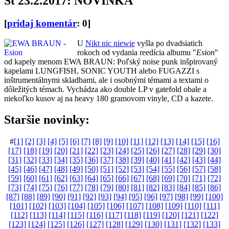
Št 23.2.2017: NOVINKA
[
pridaj komentár
: 0]
U
Nikt nic niewie
vyšla po dvadsiatich
rokoch od vydania reedícia albumu "
Esion
"
od kapely menom EWA BRAUN: Poľský noise punk inšpirovaný
kapelami LUNGFISH, SONIC YOUTH alebo FUGAZZI s
inštrumentálnymi skladbami, ale i osobnými témami a textami o
dôležitých témach. Vychádza ako double LP v gatefold obale a
niekoľko kusov aj na heavy 180 gramovom vinyle, CD a kazete.
Staršie novinky:
#
[1]
[2]
[3]
[4]
[5]
[6]
[7]
[8]
[9]
[10]
[11]
[12]
[13]
[14]
[15]
[16]
[17]
[18]
[19]
[20]
[21]
[22]
[23]
[24]
[25]
[26]
[27]
[28]
[29]
[30]
[31]
[32]
[33]
[34]
[35]
[36]
[37]
[38]
[39]
[40]
[41]
[42]
[43]
[44]
[45]
[46]
[47]
[48]
[49]
[50]
[51]
[52]
[53]
[54]
[55]
[56]
[57]
[58]
[59]
[60]
[61]
[62]
[63]
[64]
[65]
[66]
[67]
[68]
[69]
[70]
[71]
[72]
[73]
[74]
[75]
[76]
[77]
[78]
[79]
[80]
[81]
[82]
[83]
[84]
[85]
[86]
[87]
[88]
[89]
[90]
[91]
[92]
[93]
[94]
[95]
[96]
[97]
[98]
[99]
[100]
[101]
[102]
[103]
[104]
[105]
[106]
[107]
[108]
[109]
[110]
[111]
[112]
[113]
[114]
[115]
[116]
[117]
[118]
[119]
[120]
[121]
[122]
[123]
[124]
[125]
[126]
[127]
[128]
[129]
[130]
[131]
[132]
[133]