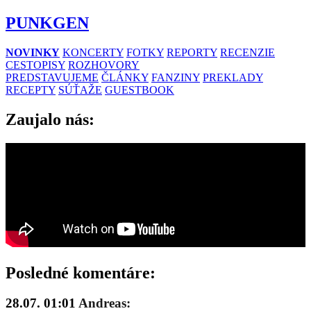
PUNKGEN
NOVINKY
KONCERTY
FOTKY
REPORTY
RECENZIE
CESTOPISY
ROZHOVORY
PREDSTAVUJEME
ČLÁNKY
FANZINY
PREKLADY
RECEPTY
SÚŤAŽE
GUESTBOOK
Zaujalo nás:
Posledné komentáre:
28.07. 01:01
Andreas: