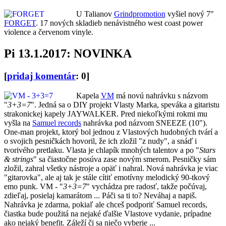
U Talianov
Grindpromotion
vyšiel nový 7"
FORGET
. 17 nových skladieb nenávistného west coast power
violence a červenom vinyle.
Pi 13.1.2017: NOVINKA
[
pridaj komentár
: 0]
Kapela
VM
má novú nahrávku s názvom
"
3+3=7
". Jedná sa o DIY projekt Vlasty Marka, speváka a gitaristu
strakonickej kapely JAYWALKER. Pred niekoľkými rokmi mu
vyšla na
Samuel records
nahrávka pod názvom SNEEZE (10").
One-man projekt, ktorý bol jednou z Vlastových hudobných tvárí a
o svojich pesničkách hovoril, že ich zložil "z nudy", a snáď i
tvorivého pretlaku. Vlasta je chlapík mnohých talentov a po "
Stars
& strings
" sa čiastočne posúva zase novým smerom. Pesničky sám
zložil, zahral všetky nástroje a opäť i nahral. Nová nahrávka je viac
"gitarovka", ale aj tak je stále cítiť emotívny melodický 90-tkový
emo punk. VM - "
3+3=7
" vychádza pre radosť, takže počúvaj,
zdieľaj, posielaj kamarátom ... Páči sa ti to? Neváhaj a napiš.
Nahrávka je zdarma, pokiaľ ale chceš podporiť Samuel records,
čiastka bude použitá na nejaké ďalšie Vlastove vydanie, prípadne
ako nejaký benefit. Záleží či sa niečo vyberie ...