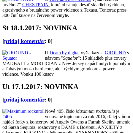
prvého 7"
CHESTPAIN
, ktorá obsahuje desať skladieb rýchleho,
agresívneho a brutálneho power violence z Texasu. Tentoraz press
300 činí kusov na červenom vinyle.
St 18.1.2017: NOVINKA
[
pridaj komentár
: 0]
U
Death by digital
vyšla kazeta
GROUND
s
názvom "
Squalor
": 15 skladieb plus covery
MADBALL a MORTICIAN z New Jersey napáchnutých pomalým
a ťahavým mosh hard core, ale i rýchlym grindcore a power
violence. Vonku 100 kusov.
Ut 17.1.2017: NOVINKA
[
pridaj komentár
: 0]
Nové 405. číslo
Maximum rocknrollu
je
venované toptenom za rok 2016, ďalej v ňom
nájdeš fotky z koncertov od Angely Owens a Farrah Skeiky, umenie
od Sarah Sequoia, rozhovory s DAME z Bostonu, ANXIETY z
Glasgowa, FUCKING z Minneapolis, EXSENADORS z Filipín a