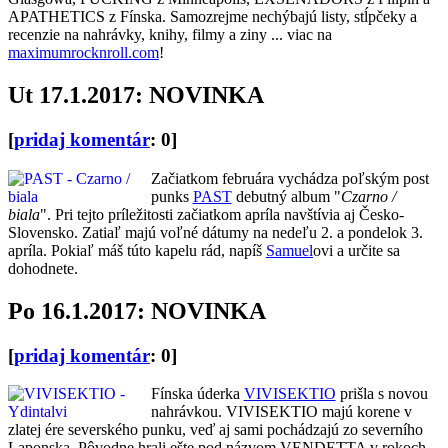
APATHETICS z Fínska. Samozrejme nechýbajú listy, stĺpčeky a
recenzie na nahrávky, knihy, filmy a ziny ... viac na
maximumrocknroll.com
!
Ut 17.1.2017: NOVINKA
[
pridaj komentár
: 0]
Začiatkom februára vychádza poľským post
punks
PAST
debutný album "
Czarno /
biala
". Pri tejto príležitosti začiatkom apríla navštívia aj Česko-
Slovensko. Zatiaľ majú voľné dátumy na nedeľu 2. a pondelok 3.
apríla. Pokiaľ máš túto kapelu rád, napíš
Samuel
ovi a určite sa
dohodnete.
Po 16.1.2017: NOVINKA
[
pridaj komentár
: 0]
Fínska úderka
VIVISEKTIO
prišla s novou
nahrávkou. VIVISEKTIO majú korene v
zlatej ére severského punku, veď aj sami pochádzajú zo severního
Laponska. Pôvodne hrali ešte pod názvom VENDETTA v rokoch