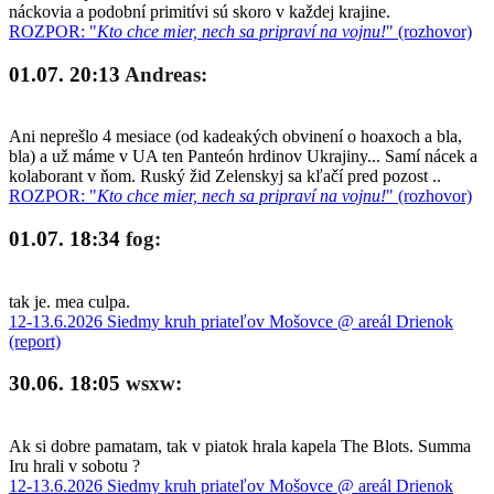
náckovia a podobní primitívi sú skoro v každej krajine.
ROZPOR: "
Kto chce mier, nech sa pripraví na vojnu!
" (rozhovor)
01.07. 20:13
Andreas:
Ani neprešlo 4 mesiace (od kadeakých obvinení o hoaxoch a bla,
bla) a už máme v UA ten Panteón hrdinov Ukrajiny... Samí nácek a
kolaborant v ňom. Ruský žid Zelenskyj sa kľačí pred pozost ..
ROZPOR: "
Kto chce mier, nech sa pripraví na vojnu!
" (rozhovor)
01.07. 18:34
fog:
tak je. mea culpa.
12-13.6.2026 Siedmy kruh priateľov Mošovce @ areál Drienok
(report)
30.06. 18:05
wsxw:
Ak si dobre pamatam, tak v piatok hrala kapela The Blots. Summa
Iru hrali v sobotu ?
12-13.6.2026 Siedmy kruh priateľov Mošovce @ areál Drienok