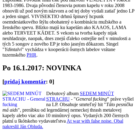
1983-1986. Dvaja pôvodní členovia potom kapelu v roku 2008
obnovili už pod novým názvom a od tej doby vydali zatiaľ jedno LP
a jeden singel. VIVISEKTIO drhnú špinavý hcpunk
osemdesiatkového štýlu obohatený o kombináciu mužského a
ženského spevu. Blízko majú ku kapelám ako KAAOS, LAMA
alebo TERVEET KÄDET. S vekom sa tvorba kapely nijak
neuhladzuje, naopak, dnes znejú ďaleko ostrejšie než v minulosti a
tých 5 songov z nového EP je toho jasným dôkazom. Singel
"
Ydintalvi
" vychádza v kooperácii ôsmych labelov vrátane
tuzemského
PHR
.
Po 16.1.2017: NOVINKA
[
pridaj komentár
: 0]
Debutový album
SEDEM MINÚT
STRACHU
- "
General fucking
" práve vyšiel
na LP. Obsahuje smrteľný hit "
Táto pesnička
má aids
", prerábku od legendárnej nemeckej thrash metalovej
kapely alebo viac ako 10 minútový opus. Vydaných 200 čiernych
platní u škótskeho vydavateľstva
At war with false noise. Obal
nakreslil Ján Obluda.