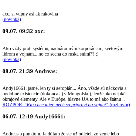
axc, si vtipny asi ak rakovina
(novinka)
09.07. 09:32
axc:
Ako vždy proti systému, nadnárodným korporáciám, svetovým
lídrom a vojnám....no co scena do ruska snimi?? ;)
(novinka)
08.07. 21:39
Andreas:
Andy16661, jasné, len ty si aeroplán... Áno, všade sú náckovia a
podobné existencie (dokonca aj v Mongolsku), lenže ako nejaké
okrajové elementy. Ale v Európe, hlavne UA to má ako štátnu ..
ROZPOR: "
Kto chce mier, nech sa pripraví na vojnu!
" (rozhovor)
06.07. 12:19
Andy16661:
Andreas a punktum. Ja dúfam že ste už odleteli zo zeme lebo