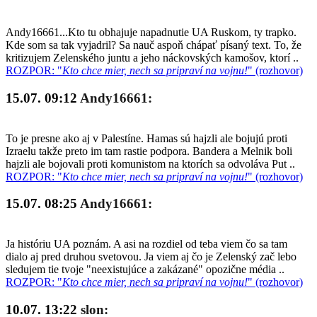
Andy16661...Kto tu obhajuje napadnutie UA Ruskom, ty trapko.
Kde som sa tak vyjadril? Sa nauč aspoň chápať písaný text. To, že
kritizujem Zelenského juntu a jeho náckovských kamošov, ktorí ..
ROZPOR: "
Kto chce mier, nech sa pripraví na vojnu!
" (rozhovor)
15.07. 09:12
Andy16661:
To je presne ako aj v Palestíne. Hamas sú hajzli ale bojujú proti
Izraelu takže preto im tam rastie podpora. Bandera a Melnik boli
hajzli ale bojovali proti komunistom na ktorích sa odvoláva Put ..
ROZPOR: "
Kto chce mier, nech sa pripraví na vojnu!
" (rozhovor)
15.07. 08:25
Andy16661:
Ja históriu UA poznám. A asi na rozdiel od teba viem čo sa tam
dialo aj pred druhou svetovou. Ja viem aj čo je Zelenský zač lebo
sledujem tie tvoje "neexistujúce a zakázané" opozične média ..
ROZPOR: "
Kto chce mier, nech sa pripraví na vojnu!
" (rozhovor)
10.07. 13:22
slon: