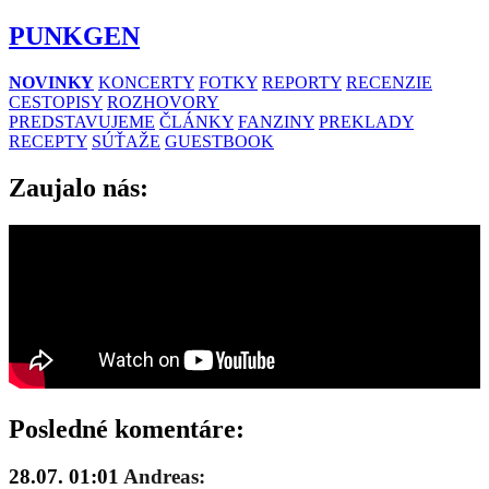
PUNKGEN
NOVINKY
KONCERTY
FOTKY
REPORTY
RECENZIE
CESTOPISY
ROZHOVORY
PREDSTAVUJEME
ČLÁNKY
FANZINY
PREKLADY
RECEPTY
SÚŤAŽE
GUESTBOOK
Zaujalo nás:
Posledné komentáre:
28.07. 01:01
Andreas: