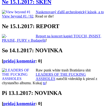
Ne 15.1.2017: SKEN
Naskenovaný ďalší archeologický kúsok, a to
View beyond #1 / 92
. Read or die!
Ne 15.1.2017: REPORT
Report na koncert kapiel TOUCH, INSIST,
PRAISE, FURY v Budapešti
!
So 14.1.2017: NOVINKA
[
pridaj komentár
: 0]
Raw punk white trash Bratislava shit
LEADERS OF THE FUCKING
ASSHOLES
natočili videoklip k piesní z
chystaného albumu. Kukaj
tu
!
Pi 13.1.2017: NOVINKA
[
pridaj komentár
: 0]