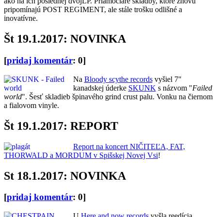
ako na ich poslednej dvojLP. Priamočiare skladby, ktoré znovu
pripomínajú POST REGIMENT, ale stále trošku odlišné a
inovatívne.
Št 19.1.2017: NOVINKA
[
pridaj komentár
: 0]
Na
Bloody scythe records
vyšiel 7"
kanadskej úderke
SKUNK
s názvom "
Failed
world
". Šesť skladieb špinavého grind crust palu. Vonku na čiernom
a fialovom vinyle.
Št 19.1.2017: REPORT
Report na koncert NIČITEĽA, FAT,
THORWALD a MORDUM v Spišskej Novej Vsi
!
St 18.1.2017: NOVINKA
[
pridaj komentár
: 0]
U
Here and now records
vyšla reedícia