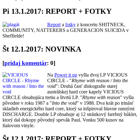
Pi 13.1.2017: REPORT + FOTKY
Report
a
fotky
z koncertu SHITNECK,
COMMUNITY, NATTERERS a GENERACION SUICIDA v
Sheffielde!
Št 12.1.2017: NOVINKA
[
pridaj komentár
: 0]
Na
Power it up
vyšla dvoj LP VICIOUS
CIRCLE - "
Rhyme with reason / Into the
void
": Druhá časť diskografie starej
austrálskej hard core kapely VICIOUS
CIRCLE obsahujúca tretiu a štvrtú LP. "
Rhyme with reason
" vyšla
pôvodne v roku 1987 a "
Into the void
" v 1988. Dva krát po trinásť
skladieb energického hard core, ktorý sa inšpiroval hlavne rannými
DISCHARGE. Double LP obsahuje aj 12 stránkový farebný búklet,
ktorý dal dokopy pôvodný spevák Paul. Vonku 500 kusov na
fialovom vinyle.
Št 12.1.2017: REPORT + FOTKY