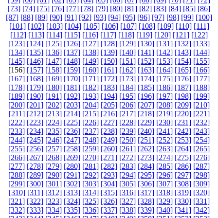
[73]
[74]
[75]
[76]
[77]
[78]
[79]
[80]
[81]
[82]
[83]
[84]
[85]
[86]
[87]
[88]
[89]
[90]
[91]
[92]
[93]
[94]
[95]
[96]
[97]
[98]
[99]
[100]
[101]
[102]
[103]
[104]
[105]
[106]
[107]
[108]
[109]
[110]
[111]
[112]
[113]
[114]
[115]
[116]
[117]
[118]
[119]
[120]
[121]
[122]
[123]
[124]
[125]
[126]
[127]
[128]
[129]
[130]
[131]
[132]
[133]
[134]
[135]
[136]
[137]
[138]
[139]
[140]
[141]
[142]
[143]
[144]
[145]
[146]
[147]
[148]
[149]
[150]
[151]
[152]
[153]
[154]
[155]
[156]
[157]
[158]
[159]
[160]
[161]
[162]
[163]
[164]
[165]
[166]
[167]
[168]
[169]
[170]
[171]
[172]
[173]
[174]
[175]
[176]
[177]
[178]
[179]
[180]
[181]
[182]
[183]
[184]
[185]
[186]
[187]
[188]
[189]
[190]
[191]
[192]
[193]
[194]
[195]
[196]
[197]
[198]
[199]
[200]
[201]
[202]
[203]
[204]
[205]
[206]
[207]
[208]
[209]
[210]
[211]
[212]
[213]
[214]
[215]
[216]
[217]
[218]
[219]
[220]
[221]
[222]
[223]
[224]
[225]
[226]
[227]
[228]
[229]
[230]
[231]
[232]
[233]
[234]
[235]
[236]
[237]
[238]
[239]
[240]
[241]
[242]
[243]
[244]
[245]
[246]
[247]
[248]
[249]
[250]
[251]
[252]
[253]
[254]
[255]
[256]
[257]
[258]
[259]
[260]
[261]
[262]
[263]
[264]
[265]
[266]
[267]
[268]
[269]
[270]
[271]
[272]
[273]
[274]
[275]
[276]
[277]
[278]
[279]
[280]
[281]
[282]
[283]
[284]
[285]
[286]
[287]
[288]
[289]
[290]
[291]
[292]
[293]
[294]
[295]
[296]
[297]
[298]
[299]
[300]
[301]
[302]
[303]
[304]
[305]
[306]
[307]
[308]
[309]
[310]
[311]
[312]
[313]
[314]
[315]
[316]
[317]
[318]
[319]
[320]
[321]
[322]
[323]
[324]
[325]
[326]
[327]
[328]
[329]
[330]
[331]
[332]
[333]
[334]
[335]
[336]
[337]
[338]
[339]
[340]
[341]
[342]