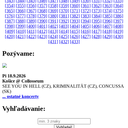
[343]
[344]
[345]
[346]
[347]
[348]
[349]
[350]
[351]
[352]
[353]
[354]
[355]
[356]
[357]
[358]
[359]
[360]
[361]
[362]
[363]
[364]
[365]
[366]
[367]
[368]
[369]
[370]
[371]
[372]
[373]
[374]
[375]
[376]
[377]
[378]
[379]
[380]
[381]
[382]
[383]
[384]
[385]
[386]
[387]
[388]
[389]
[390]
[391]
[392]
[393]
[394]
[395]
[396]
[397]
[398]
[399]
[400]
[401]
[402]
[403]
[404]
[405]
[406]
[407]
[408]
[409]
[410]
[411]
[412]
[413]
[414]
[415]
[416]
[417]
[418]
[419]
[420]
[421]
[422]
[423]
[424]
[425]
[426]
[427]
[428]
[429]
[430]
[431]
[432]
[433]
Pozývame:
Pi 18.9.2026
Košice @ Collosseum
SEE YOU IN HELL (CZ), KRIMINALITÄT (CZ), CONCUSSA
(SK)
... ostatné koncerty
Vyhľadávanie: