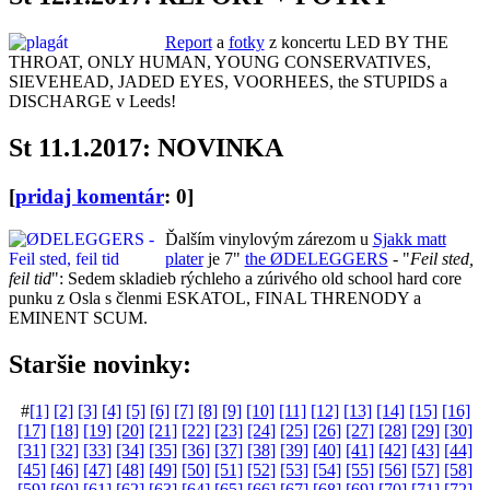
Report
a
fotky
z koncertu LED BY THE
THROAT, ONLY HUMAN, YOUNG CONSERVATIVES,
SIEVEHEAD, JADED EYES, VOORHEES, the STUPIDS a
DISCHARGE v Leeds!
St 11.1.2017: NOVINKA
[
pridaj komentár
: 0]
Ďalším vinylovým zárezom u
Sjakk matt
plater
je 7"
the ØDELEGGERS
- "
Feil sted,
feil tid
": Sedem skladieb rýchleho a zúrivého old school hard core
punku z Osla s členmi ESKATOL, FINAL THRENODY a
EMINENT SCUM.
Staršie novinky:
#
[1]
[2]
[3]
[4]
[5]
[6]
[7]
[8]
[9]
[10]
[11]
[12]
[13]
[14]
[15]
[16]
[17]
[18]
[19]
[20]
[21]
[22]
[23]
[24]
[25]
[26]
[27]
[28]
[29]
[30]
[31]
[32]
[33]
[34]
[35]
[36]
[37]
[38]
[39]
[40]
[41]
[42]
[43]
[44]
[45]
[46]
[47]
[48]
[49]
[50]
[51]
[52]
[53]
[54]
[55]
[56]
[57]
[58]
[59]
[60]
[61]
[62]
[63]
[64]
[65]
[66]
[67]
[68]
[69]
[70]
[71]
[72]