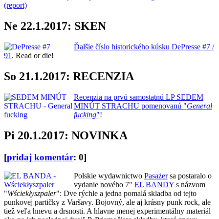
(report)
Ne 22.1.2017: SKEN
Ďalšie číslo historického kúsku DePresse #7 /
91
. Read or die!
So 21.1.2017: RECENZIA
Recenzia na prvú samostatnú LP SEDEM
MINÚT STRACHU pomenovanú "
General
fucking
"
!
Pi 20.1.2017: NOVINKA
[
pridaj komentár
: 0]
Polskie wydawnictwo
Pasażer
sa postaralo o
vydanie nového 7"
EL BANDY
s názvom
"
Wściekłyszpaler
": Dve rýchle a jedna pomalá skladba od tejto
punkovej partičky z Varšavy. Bojovný, ale aj krásny punk rock, ale
tiež veľa hnevu a drsnosti. A hlavne menej experimentálny materiál