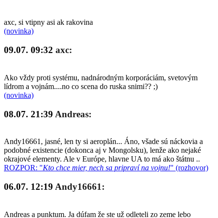
axc, si vtipny asi ak rakovina
(novinka)
09.07. 09:32
axc:
Ako vždy proti systému, nadnárodným korporáciám, svetovým
lídrom a vojnám....no co scena do ruska snimi?? ;)
(novinka)
08.07. 21:39
Andreas:
Andy16661, jasné, len ty si aeroplán... Áno, všade sú náckovia a
podobné existencie (dokonca aj v Mongolsku), lenže ako nejaké
okrajové elementy. Ale v Európe, hlavne UA to má ako štátnu ..
ROZPOR: "
Kto chce mier, nech sa pripraví na vojnu!
" (rozhovor)
06.07. 12:19
Andy16661:
Andreas a punktum. Ja dúfam že ste už odleteli zo zeme lebo