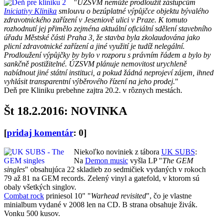
"
ÚZSVM nemůže prodloužit zástupcům
Iniciativy Klinika
smlouvu o bezúplatné výpůjčce objektu bývalého
zdravotnického zařízení v Jeseniově ulici v Praze. K tomuto
rozhodnutí jej přimělo zejména aktuální oficiální sdělení stavebního
úřadu Městské části Praha 3, že stavba byla zkolaudována jako
plicní zdravotnické zařízení a jiné využití je tudíž nelegální.
Prodloužení výpůjčky by bylo v rozporu s právním řádem a bylo by
sankčně postižitelné. ÚZSVM plánuje nemovitost urychleně
nabídnout jiné státní instituci, a pokud žádná neprojeví zájem, ihned
vyhlásit transparentní výběrového řízení na jeho prodej.
"
Deň pre Kliniku prebehne zajtra 20.2. v rôznych mestách.
Št 18.2.2016: NOVINKA
[
pridaj komentár
: 0]
Niekoľko noviniek z tábora
UK SUBS
:
Na
Demon music
vyšla LP "
The GEM
singles
" obsahujúca 22 skladieb zo sedmičiek vydaných v rokoch
79 až 81 na GEM records. Zelený vinyl a gatefold, v ktorom sú
obaly všetkých singlov.
Combat rock
priniesol 10" "
Warhead revisited
", čo je vlastne
minialbum vydané v 2008 len na CD. B strana obsahuje živák.
Vonku 500 kusov.