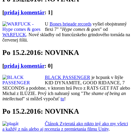
[
pridaj komentár
: 1]
U
Bones brigade records
vyšiel obojstranný
flexi 7" "
Hype comes & goes
" od
WARFUCK
. Nové skladby od francúzskeho grindového tornáda na
červenej fólii.
Po 15.2.2016: NOVINKA
[
pridaj komentár
: 0]
BLACK PASSENGER
je hcpunk v štýle
KID DYNAMITE, GOOD RIDANCE, 7
SECONDS a podobne, v ktorom hrá Peco z RATS GET FAT alebo
Michal z ILÚZIE. Prvý ich nahraný song "
The shame of being an
intellectual
" si môžeš vypočuť
tu
!
Po 15.2.2016: NOVINKA
Článok Zvieratá ako nikto iný ako my všetci
a každý z nás alebo aj recenzia z premietania filmu Unity
.