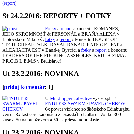
(report)
St 24.2.2016: REPORTY + FOTKY
Fotky
a
report
z koncertu ROMANES,
JEHO SKROMNOSŤ & PERSONÁL a BRAŇA ALEXA v
Liptovskom Mikuláši,
fotky
a
report
z koncertu HOUSE OF
TECH, CHEAP TALK, BASAL BANAR, RATS GET FAT a
ALEA IACTA EST v Banskej Bystrici a
fotky
a
report
z koncertu
LEADERS OF THE FUCKING ASSHOLES, KRUTÁ ZIMA a
P.R.O.B.L.E.M.S v Bratislave!
Ut 23.2.2016: NOVINKA
[
pridaj komentár
: 1]
U
Mind ripper collective
vyšiel split 7"
ENDLESS SWARM
/
PAVEL CHEKOV
.
6x power violence zo škótskeho Edinburghu
versus 8x fast core kanonáda z texasského Dallasu. Vonku 300
kusov, 50 na oranžovom a 50 na priesvitnom plaste.
Ut 23.2.2016: NOVINKA