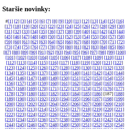
Staršie novinky:
#
[1]
[2]
[3]
[4]
[5]
[6]
[7]
[8]
[9]
[10]
[11]
[12]
[13]
[14]
[15]
[16]
[17]
[18]
[19]
[20]
[21]
[22]
[23]
[24]
[25]
[26]
[27]
[28]
[29]
[30]
[31]
[32]
[33]
[34]
[35]
[36]
[37]
[38]
[39]
[40]
[41]
[42]
[43]
[44]
[45]
[46]
[47]
[48]
[49]
[50]
[51]
[52]
[53]
[54]
[55]
[56]
[57]
[58]
[59]
[60]
[61]
[62]
[63]
[64]
[65]
[66]
[67]
[68]
[69]
[70]
[71]
[72]
[73]
[74]
[75]
[76]
[77]
[78]
[79]
[80]
[81]
[82]
[83]
[84]
[85]
[86]
[87]
[88]
[89]
[90]
[91]
[92]
[93]
[94]
[95]
[96]
[97]
[98]
[99]
[100]
[101]
[102]
[103]
[104]
[105]
[106]
[107]
[108]
[109]
[110]
[111]
[112]
[113]
[114]
[115]
[116]
[117]
[118]
[119]
[120]
[121]
[122]
[123]
[124]
[125]
[126]
[127]
[128]
[129]
[130]
[131]
[132]
[133]
[134]
[135]
[136]
[137]
[138]
[139]
[140]
[141]
[142]
[143]
[144]
[145]
[146]
[147]
[148]
[149]
[150]
[151]
[152]
[153]
[154]
[155]
[156]
[157]
[158]
[159]
[160]
[161]
[162]
[163]
[164]
[165]
[166]
[167]
[168]
[169]
[170]
[171]
[172]
[173]
[174]
[175]
[176]
[177]
[178]
[179]
[180]
[181]
[182]
[183]
[184]
[185]
[186]
[187]
[188]
[189]
[190]
[191]
[192]
[193]
[194]
[195]
[196]
[197]
[198]
[199]
[200]
[201]
[202]
[203]
[204]
[205]
[206]
[207]
[208]
[209]
[210]
[211]
[212]
[213]
[214]
[215]
[216]
[217]
[218]
[219]
[220]
[221]
[222]
[223]
[224]
[225]
[226]
[227]
[228]
[229]
[230]
[231]
[232]
[233]
[234]
[235]
[236]
[237]
[238]
[239]
[240]
[241]
[242]
[243]
[244]
[245]
[246]
[247]
[248]
[249]
[250]
[251]
[252]
[253]
[254]