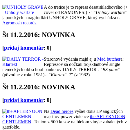
A do tretice je to repress desaťskladbového (+
cover od RAMONES!) 7" "
Unholy warfare
"
japonských haragrindkiri UNHOLY GRAVE, ktorý vychádza na
Agromosh records
.
Št 11.2.2016: NOVINKA
[
pridaj komentár
: 0]
Staronové vydania majú aj u
Mad butcher
a:
Repressov sa dočkali trojskladbové single
nemeckých old school pankerov DAILY TERROR - "
BS punx
"
(pôvodne z roku 1981) a "
Klartext
" 7" (z 1982).
Št 11.2.2016: NOVINKA
[
pridaj komentár
: 0]
Na
Dead heroes
vyšiel dolis LP anglických
majstrov power violence
the AFTERNOON
GENTLEMEN
. Tentoraz 500 kusov na bielom vinyle zabalených v
gatefolde.