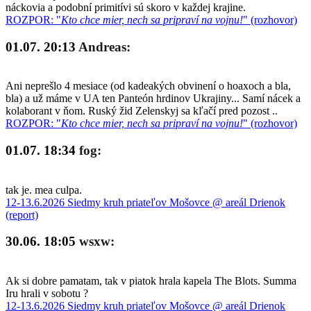
náckovia a podobní primitívi sú skoro v každej krajine.
ROZPOR: "
Kto chce mier, nech sa pripraví na vojnu!
" (rozhovor)
01.07. 20:13
Andreas:
Ani neprešlo 4 mesiace (od kadeakých obvinení o hoaxoch a bla,
bla) a už máme v UA ten Panteón hrdinov Ukrajiny... Samí nácek a
kolaborant v ňom. Ruský žid Zelenskyj sa kľačí pred pozost ..
ROZPOR: "
Kto chce mier, nech sa pripraví na vojnu!
" (rozhovor)
01.07. 18:34
fog:
tak je. mea culpa.
12-13.6.2026 Siedmy kruh priateľov Mošovce @ areál Drienok
(report)
30.06. 18:05
wsxw:
Ak si dobre pamatam, tak v piatok hrala kapela The Blots. Summa
Iru hrali v sobotu ?
12-13.6.2026 Siedmy kruh priateľov Mošovce @ areál Drienok