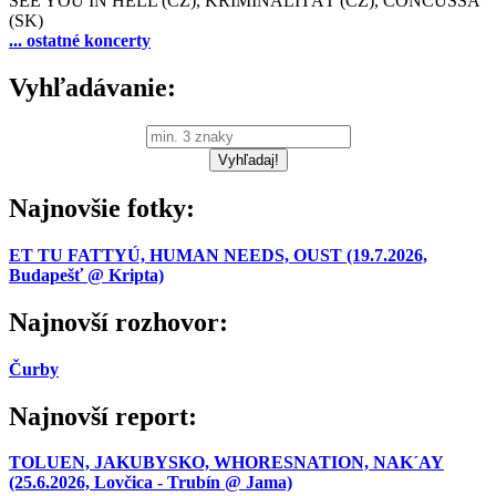
SEE YOU IN HELL (CZ), KRIMINALITÄT (CZ), CONCUSSA
(SK)
... ostatné koncerty
Vyhľadávanie:
Najnovšie fotky:
ET TU FATTYÚ, HUMAN NEEDS, OUST (19.7.2026,
Budapešť @ Kripta)
Najnovší rozhovor:
Čurby
Najnovší report:
TOLUEN, JAKUBYSKO, WHORESNATION, NAK´AY
(25.6.2026, Lovčica - Trubín @ Jama)