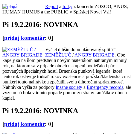
Report
a
fotky
z koncertu ZOZOO, ANUS,
HUMAN HUMUS a the PUBLIC v Spišskej Novej Vsi!
Pi 19.2.2016: NOVINKA
[
pridaj komentár
: 0]
Vyšiel dlhšiu dobu plánovaný split 7"
ZEMĚŽLUČ
/
ANGRY BRIGADE
. Obe
kapely sa na ňom predstavili novým materiálom nahraným minulý
rok, na ktorom sa v prípade oboch uskupení podieľalo i pár
pozvaných špeciálnych hostí. Brnenská punková legenda, ktorá
tento rok oslavuje tridsať rokov existencie a pražsko/kladenská crust
punkeri touto nahrávkou zpečatili svoju dlhoročnú spriaznenosť.
Nahrávka vyšla za podpory
Insane society
a
Emergency records
, ale
významná bola v tomto prípade pomoc zo strany fanúšikov oboch
kapiel.
Pi 19.2.2016: NOVINKA
[
pridaj komentár
: 0]