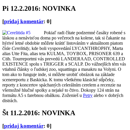
Pi 12.2.2016: NOVINKA
[
pridaj komentár
: 0]
Pokiaľ radi čítate podzemné časáky robené s
láskou a nenávisťou doma po večeroch na kolene, tak si čakanie na
hýrivé letné obdobie môžete krátiť listováním v aktuálnom piatom
čísle
Cerelitidy
, kde boli vyspovedání LYCANTHROPHY, Marta
alias Utte Fita, alias teta KULMA, TOYBOX, PRISONER 639 a
Ctib. Tourreportmi vás prevedú LANDERAAD, CONTROLLED
EXISTENCE spolu s TRIGGER a SCALP. Do vážnejších tém vás
vtiahnú články o ľudskej zoo, squattingu a masakru na Volyni. O
tom ako to funguje inde, si môžete urobiť obrázok na základe
scenereportu z Baskicka. K tomu všetkému klasické stĺpčeky,
reporty z koncertov spáchaných celerálním cerelem a recenzie na
všemožné hlučné spolky a nejaké to čtivo. Dokopy 124 strán na
formátu A5 s farebnou obálkou. Zoženieš u
Petry
alebo v dobrých
distrách.
Št 11.2.2016: NOVINKA
[
pridaj komentár
: 0]