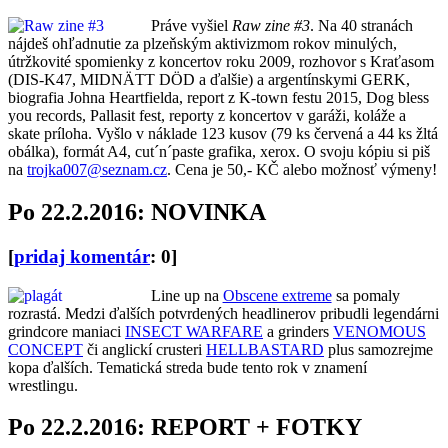
Práve vyšiel
Raw zine #3
. Na 40 stranách
nájdeš ohľadnutie za plzeňským aktivizmom rokov minulých,
útržkovité spomienky z koncertov roku 2009, rozhovor s Kraťasom
(DIS-K47, MIDNÄTT DÖD a ďalšie) a argentínskymi GERK,
biografia Johna Heartfielda, report z K-town festu 2015, Dog bless
you records, Pallasit fest, reporty z koncertov v garáži, koláže a
skate príloha. Vyšlo v náklade 123 kusov (79 ks červená a 44 ks žltá
obálka), formát A4, cut´n´paste grafika, xerox. O svoju kópiu si piš
na
trojka007@seznam.cz
. Cena je 50,- KČ alebo možnosť výmeny!
Po 22.2.2016: NOVINKA
[
pridaj komentár
: 0]
Line up na
Obscene extreme
sa pomaly
rozrastá. Medzi ďalších potvrdených headlinerov pribudli legendárni
grindcore maniaci
INSECT WARFARE
a grinders
VENOMOUS
CONCEPT
či anglickí crusteri
HELLBASTARD
plus samozrejme
kopa ďalších. Tematická streda bude tento rok v znamení
wrestlingu.
Po 22.2.2016: REPORT + FOTKY