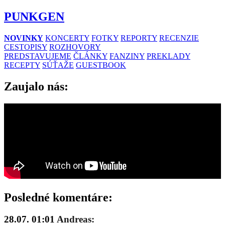
PUNKGEN
NOVINKY
KONCERTY
FOTKY
REPORTY
RECENZIE
CESTOPISY
ROZHOVORY
PREDSTAVUJEME
ČLÁNKY
FANZINY
PREKLADY
RECEPTY
SÚŤAŽE
GUESTBOOK
Zaujalo nás:
Posledné komentáre:
28.07. 01:01
Andreas: