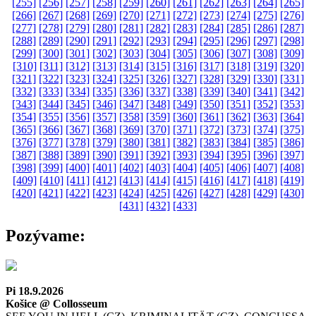
[255]
[256]
[257]
[258]
[259]
[260]
[261]
[262]
[263]
[264]
[265]
[266]
[267]
[268]
[269]
[270]
[271]
[272]
[273]
[274]
[275]
[276]
[277]
[278]
[279]
[280]
[281]
[282]
[283]
[284]
[285]
[286]
[287]
[288]
[289]
[290]
[291]
[292]
[293]
[294]
[295]
[296]
[297]
[298]
[299]
[300]
[301]
[302]
[303]
[304]
[305]
[306]
[307]
[308]
[309]
[310]
[311]
[312]
[313]
[314]
[315]
[316]
[317]
[318]
[319]
[320]
[321]
[322]
[323]
[324]
[325]
[326]
[327]
[328]
[329]
[330]
[331]
[332]
[333]
[334]
[335]
[336]
[337]
[338]
[339]
[340]
[341]
[342]
[343]
[344]
[345]
[346]
[347]
[348]
[349]
[350]
[351]
[352]
[353]
[354]
[355]
[356]
[357]
[358]
[359]
[360]
[361]
[362]
[363]
[364]
[365]
[366]
[367]
[368]
[369]
[370]
[371]
[372]
[373]
[374]
[375]
[376]
[377]
[378]
[379]
[380]
[381]
[382]
[383]
[384]
[385]
[386]
[387]
[388]
[389]
[390]
[391]
[392]
[393]
[394]
[395]
[396]
[397]
[398]
[399]
[400]
[401]
[402]
[403]
[404]
[405]
[406]
[407]
[408]
[409]
[410]
[411]
[412]
[413]
[414]
[415]
[416]
[417]
[418]
[419]
[420]
[421]
[422]
[423]
[424]
[425]
[426]
[427]
[428]
[429]
[430]
[431]
[432]
[433]
Pozývame:
Pi 18.9.2026
Košice @ Collosseum