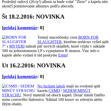
Posledný radový (26-ty!) album sa bude volať "
Ziezo
" a kapela ním
ukončí pomenovanie albumov podľa abecedy.
Št 18.2.2016: NOVINKA
[
pridaj komentár
: 0]
Temný macedónsky crust
BORN FOR
SLAUGHTER
, ktorému nedávno vyšiel split
7" s
MYTERI
nahrali päť nových skladieb, ktoré výjdu v náklade
500 na jednostrannom LP s vypeptanou B stranou. Viac info o
kapele alebo vydaní ti rád poskytne
Ergin
!
Ut 16.2.2016: NOVINKA
[
pridaj komentár
: 0]
No fucking labels
majú na svedomí split
kazetu
CSMD
/
SEDEM MINÚT
STRACHU
. Nový materiál od oboch kapiel. Desať minút čistého
noise coreového šialenstva. Náklad 100 kusov so zeleným alebo
žltým obalm.