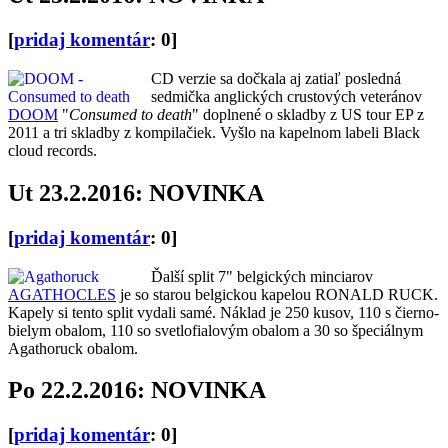
[
pridaj komentár
: 0]
CD verzie sa dočkala aj zatiaľ posledná
sedmička anglických crustových veteránov
DOOM
"
Consumed to death
" doplnené o skladby z US tour EP z
2011 a tri skladby z kompilačiek. Vyšlo na kapelnom labeli Black
cloud records.
Ut 23.2.2016: NOVINKA
[
pridaj komentár
: 0]
Ďalší split 7" belgických minciarov
AGATHOCLES
je so starou belgickou kapelou RONALD RUCK.
Kapely si tento split vydali samé. Náklad je 250 kusov, 110 s čierno-
bielym obalom, 110 so svetlofialovým obalom a 30 so špeciálnym
Agathoruck obalom.
Po 22.2.2016: NOVINKA
[
pridaj komentár
: 0]