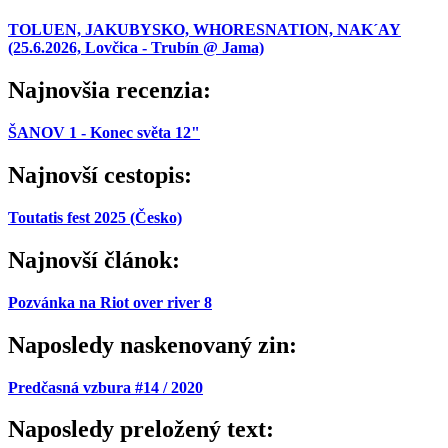
TOLUEN, JAKUBYSKO, WHORESNATION, NAK´AY
(25.6.2026, Lovčica - Trubín @ Jama)
Najnovšia recenzia:
ŠANOV 1 - Konec světa 12"
Najnovší cestopis:
Toutatis fest 2025 (Česko)
Najnovší článok:
Pozvánka na Riot over river 8
Naposledy naskenovaný zin:
Predčasná vzbura #14 / 2020
Naposledy preložený text: