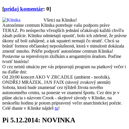
[
pridaj komentár
: 0]
Všetci na Kliniku!
Autonómne centrum Klinika potrebuje vašu podporu práve
TERAZ. Po neúspechu včerajších jednání očakávajú každú chvíľu
zásah polície. Kliniku odmietajú opustiť, bolo ich zdelené, že právne
úkony už boli zahájené, a tak squateri nemajú čo stratiť. Chcú sa
brániť formou občianskej neposlušnosti, ktorá v minulosti dokázala
zmeniť mnoho. Príďte podporiť autonómne centrum Klinika!
Postavme sa represívnym zložkám a arogantným úradom. Poďme
tvoriť históriu!
O cez neistú situáciu pre vás pripravujú program na piatkový večer i
na ďalšie dni:
Od 20:00 koncert AKO V ZRCADLE (ambient - neofolk),
ONDŘEJ MRÁZEK, JAN FAIX (slovný zvukový atentát)
Sobota, ktorá bude znamenať cez týždeň života nového
autonomného centra, sa ponesie ve znamení športu. Cez den je v
pláne akcia s názvom Crook - skejtové závody v Klinike, na
neskoršiu hodinu je potom pripravený večer anarchistickej poézie.
Celé dianie v Klinike nájdeš
tu
!
Pi 5.12.2014: NOVINKA