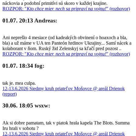
náckovia a podobní primitívi sú skoro v každej krajine.
ROZPOR: "
Kto chce mier, nech sa pripraví na vojnu!
" (rozhovor)
01.07. 20:13
Andreas:
Ani neprešlo 4 mesiace (od kadeakých obvinení o hoaxoch a bla,
bla) a už máme v UA ten Panteón hrdinov Ukrajiny... Samí nácek a
kolaborant v ňom. Ruský žid Zelenskyj sa kľačí pred pozost ..
ROZPOR: "
Kto chce mier, nech sa pripraví na vojnu!
" (rozhovor)
01.07. 18:34
fog:
tak je. mea culpa.
12-13.6.2026 Siedmy kruh priateľov Mošovce @ areál Drienok
(report)
30.06. 18:05
wsxw:
Ak si dobre pamatam, tak v piatok hrala kapela The Blots. Summa
Iru hrali v sobotu ?
12-13.6.2026 Siedmy kruh priateľov Mošovce @ areál Drienok