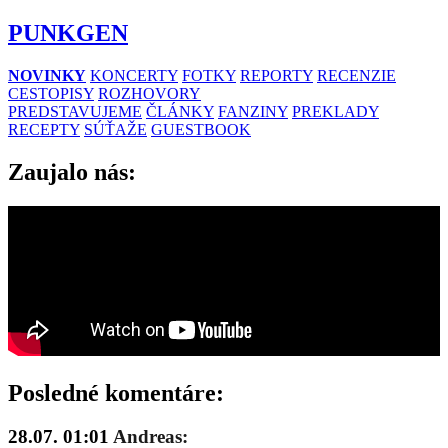
PUNKGEN
NOVINKY
KONCERTY
FOTKY
REPORTY
RECENZIE
CESTOPISY
ROZHOVORY
PREDSTAVUJEME
ČLÁNKY
FANZINY
PREKLADY
RECEPTY
SÚŤAŽE
GUESTBOOK
Zaujalo nás:
Posledné komentáre:
28.07. 01:01
Andreas: