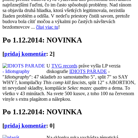
najrôznejšími ľuďmi, čo im často spôsobujú problémy. Nad ránom
sa objavila druhá hliadka, ktorá všetkých legitimovala, nezistila
žiaden problém a odišla. V nedeľu priestory čistili savom, pretože
budova bola cítiť močou a výkalmi po častých návštevách
bezdomovcov ...
čítaj viac tu
!
Po 1.12.2014: NOVINKA
[
pridaj komentár
: 2]
U
TVG records
práve vyšla LP verzia
diskografie
IDIOTS PARADE
-
"
Idiotsgraphy
": 47 skladieb zo samostatného 5", split 7" so SAY
WHY?, kompilačky
This comp kill fascists
, split 12" s ABORTION,
tri nevydané skladby, kompilácie
Sekec mazec quattro
a dema. To
všetko v 43 minútach. Na svete 500 kusov, z toho 100 na červenom
vinyle s extra plagátom a nálepkou.
Po 1.12.2014: NOVINKA
[
pridaj komentár
: 0]
Na sklonku roka vychádza tématická