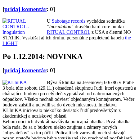
[
pridaj komentár
: 0]
U
Sabotage records
vychádza sedmička
"
Inoculation
" dravého hard core punku
RITUAL CONTROL
z USA s členmi NO
STATIK. Vyskúšaj aj ich druhú, personálne prepletenú kapelu
the
LIGHT
.
Po 1.12.2014: NOVINKA
[
pridaj komentár
: 0]
Bývalá klinika na Jeseniovej 60/786 v Prahe
3 bola túto sobotu (29.11.) obsadená skupinou ľudí, ktorí opustenú a
chátrajúcu budovu po celý deň vypratávali od nahromadených
odpadkov. Všetko nechali odviesť objednaným kontajnerom. Večer
budovu zaistili a uchýlili sa do dvoch miestností. Iniciatívu
KLIniKA iniciovalo niekoľko desiatok ľudí predovšetkým z
akademickej a neziskovej oblasti.
Behom noci ich dvakrát navštívila policajná hliadka. Prvá hliadka
bola rada, že sa o budovu niekto zaujíma a zámery nových
"obyvateľov" sa im páčili. Policajti ich varovali, nech si dávajú
pozor, pretože budova býva využivaná ako prechodná nocľaháreň