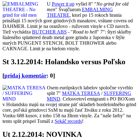
U
Power it up
vyšiel 8" "
No grind for old
men
" Švajčiarom
EMBALMING
THEATRE
, ktorí po 15 rokoch hrania
prinášajú 15 nových gore grindových masakrov, vrátane covera od
DAHMER. Limit je na oranžovo - ružovom vinyle s CD navrch.
Tiež vychádza
BUTCHER ABS
- "
Road to hell
" 7": štyri sklafby
šialeného splattered death metal gore grindu z Japonska v štýle
starých PUNGENT STENCH, BOLT THROWER alebo
CARNAGE. Limit je na bielom vinyle.
St 3.12.2014: Holandsko versus Poľsko
[
pridaj komentár
: 0]
Osem európskych labelov spoločne vyvrhlo
split 7"
MATKA TERESA
/
SUFFERING
MIND
. Celosvetoví emigranti s PO BOXom
v Holandsku majú na svojej strane päť skladieb bordeloidného grind
core, poľská grindovci SxM tu majú časť živáku z roku 2012.
Vonku 688 kusov, z toho 158 na žltom vinyle. Za "naše farby" na
tento split prispel Tomáš z
Sekáč records
!
Ut 2.12.2014: NOVINKA