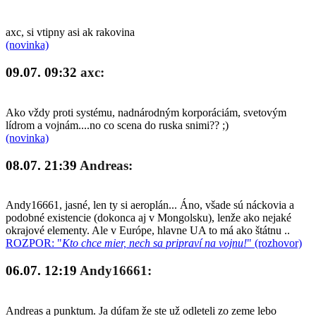
axc, si vtipny asi ak rakovina
(novinka)
09.07. 09:32
axc:
Ako vždy proti systému, nadnárodným korporáciám, svetovým
lídrom a vojnám....no co scena do ruska snimi?? ;)
(novinka)
08.07. 21:39
Andreas:
Andy16661, jasné, len ty si aeroplán... Áno, všade sú náckovia a
podobné existencie (dokonca aj v Mongolsku), lenže ako nejaké
okrajové elementy. Ale v Európe, hlavne UA to má ako štátnu ..
ROZPOR: "
Kto chce mier, nech sa pripraví na vojnu!
" (rozhovor)
06.07. 12:19
Andy16661:
Andreas a punktum. Ja dúfam že ste už odleteli zo zeme lebo