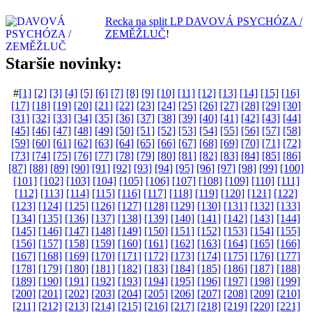
Recka na split LP DAVOVÁ PSYCHÓZA /
ZEMĚŽLUČ
!
Staršie novinky:
#
[1]
[2]
[3]
[4]
[5]
[6]
[7]
[8]
[9]
[10]
[11]
[12]
[13]
[14]
[15]
[16]
[17]
[18]
[19]
[20]
[21]
[22]
[23]
[24]
[25]
[26]
[27]
[28]
[29]
[30]
[31]
[32]
[33]
[34]
[35]
[36]
[37]
[38]
[39]
[40]
[41]
[42]
[43]
[44]
[45]
[46]
[47]
[48]
[49]
[50]
[51]
[52]
[53]
[54]
[55]
[56]
[57]
[58]
[59]
[60]
[61]
[62]
[63]
[64]
[65]
[66]
[67]
[68]
[69]
[70]
[71]
[72]
[73]
[74]
[75]
[76]
[77]
[78]
[79]
[80]
[81]
[82]
[83]
[84]
[85]
[86]
[87]
[88]
[89]
[90]
[91]
[92]
[93]
[94]
[95]
[96]
[97]
[98]
[99]
[100]
[101]
[102]
[103]
[104]
[105]
[106]
[107]
[108]
[109]
[110]
[111]
[112]
[113]
[114]
[115]
[116]
[117]
[118]
[119]
[120]
[121]
[122]
[123]
[124]
[125]
[126]
[127]
[128]
[129]
[130]
[131]
[132]
[133]
[134]
[135]
[136]
[137]
[138]
[139]
[140]
[141]
[142]
[143]
[144]
[145]
[146]
[147]
[148]
[149]
[150]
[151]
[152]
[153]
[154]
[155]
[156]
[157]
[158]
[159]
[160]
[161]
[162]
[163]
[164]
[165]
[166]
[167]
[168]
[169]
[170]
[171]
[172]
[173]
[174]
[175]
[176]
[177]
[178]
[179]
[180]
[181]
[182]
[183]
[184]
[185]
[186]
[187]
[188]
[189]
[190]
[191]
[192]
[193]
[194]
[195]
[196]
[197]
[198]
[199]
[200]
[201]
[202]
[203]
[204]
[205]
[206]
[207]
[208]
[209]
[210]
[211]
[212]
[213]
[214]
[215]
[216]
[217]
[218]
[219]
[220]
[221]