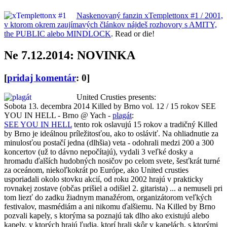
Naskenovaný fanzin xTemplettonx #1 / 2001,
v ktorom okrem zaujímavých článkov nájdeš rozhovory s AMITY,
the PUBLIC alebo MINDLOCK
. Read or die!
Ne 7.12.2014: NOVINKA
[
pridaj komentár
: 0]
United Crusties presents:
Sobota 13. decembra 2014 Killed by Brno vol. 12 / 15 rokov SEE
YOU IN HELL - Brno @ Yach -
plagát
:
SEE YOU IN HELL
tento rok oslavujú 15 rokov a tradičný Killed
by Brno je ideálnou príležitosťou, ako to osláviť. Na ohliadnutie za
minulosťou postačí jedna (dlhšia) veta - odohrali medzi 200 a 300
koncertov (už to dávno nepočítajú), vydali 3 veľké dosky a
hromadu ďalších hudobných nosičov po celom svete, šesťkrát turné
za oceánom, niekoľkokrát po Európe, ako United crusties
usporiadali okolo stovku akcií, od roku 2002 hrajú v prakticky
rovnakej zostave (občas prišiel a odišiel 2. gitarista) ... a nemuseli pri
tom liezť do zadku žiadnym manažérom, organizátorom veľkých
festivalov, masmédiám a ani nikomu ďalšiemu. Na Killed by Brno
pozvali kapely, s ktorýma sa poznajú tak dlho ako existujú alebo
kapely, v ktorých hrajú ľudia, ktorí hrali skôr v kapelách, s ktorými