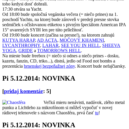
toho kedysi dosť dohrali.
17:30 otvára sa Yacht.
Od 18:00 bude spoločná vegánska večera (= niečo prines) na 1.
poschodí Yachtu, na ktorej bude zároveň v predeji presne stovka
sedmičiek s očíslovanou etiketou s pivným špeciálom American IPA
15° uvarených SYIH len pre túto príležitosť.
Od 19:00 bude koncert (začína sa presne!), na ktorom zahrajú
KUTYA HARAP
,
AD ACTA
,
MOČOVÝ KHAMENI
,
LYCANTHROPHY
,
LAHAR
,
SEE YOU IN HELL
,
SHEEVA
YOGA
,
GRIDE
a
TOMORROWS HELL
.
Na mieste bude freebox (= niečo si odnes a niečo prines - dosku,
kazetu, fanzin, CD, triko...), distrá, jedlo od Food not bombs a
prezentácia
brnenskej bezpeňažnej zóny
. Koncert bude nefajčiarsky.
Pi 5.12.2014: NOVINKA
[
pridaj komentár
: 5]
Veľkú mieru nenávisti, nadávok, zlého metal
punku a Lichtleho za mikrofónom si môžeš vypočuť v novej
rádiovej telenovele s názvom Chaosféra, prvá časť
tu
!
Pi 5.12.2014: NOVINKA