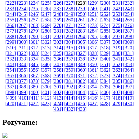
[222]
[223]
[224]
[225]
[226]
[227]
[228]
[229]
[230]
[231]
[232]
[233]
[234]
[235]
[236]
[237]
[238]
[239]
[240]
[241]
[242]
[243]
[244]
[245]
[246]
[247]
[248]
[249]
[250]
[251]
[252]
[253]
[254]
[255]
[256]
[257]
[258]
[259]
[260]
[261]
[262]
[263]
[264]
[265]
[266]
[267]
[268]
[269]
[270]
[271]
[272]
[273]
[274]
[275]
[276]
[277]
[278]
[279]
[280]
[281]
[282]
[283]
[284]
[285]
[286]
[287]
[288]
[289]
[290]
[291]
[292]
[293]
[294]
[295]
[296]
[297]
[298]
[299]
[300]
[301]
[302]
[303]
[304]
[305]
[306]
[307]
[308]
[309]
[310]
[311]
[312]
[313]
[314]
[315]
[316]
[317]
[318]
[319]
[320]
[321]
[322]
[323]
[324]
[325]
[326]
[327]
[328]
[329]
[330]
[331]
[332]
[333]
[334]
[335]
[336]
[337]
[338]
[339]
[340]
[341]
[342]
[343]
[344]
[345]
[346]
[347]
[348]
[349]
[350]
[351]
[352]
[353]
[354]
[355]
[356]
[357]
[358]
[359]
[360]
[361]
[362]
[363]
[364]
[365]
[366]
[367]
[368]
[369]
[370]
[371]
[372]
[373]
[374]
[375]
[376]
[377]
[378]
[379]
[380]
[381]
[382]
[383]
[384]
[385]
[386]
[387]
[388]
[389]
[390]
[391]
[392]
[393]
[394]
[395]
[396]
[397]
[398]
[399]
[400]
[401]
[402]
[403]
[404]
[405]
[406]
[407]
[408]
[409]
[410]
[411]
[412]
[413]
[414]
[415]
[416]
[417]
[418]
[419]
[420]
[421]
[422]
[423]
[424]
[425]
[426]
[427]
[428]
[429]
[430]
[431]
[432]
[433]
Pozývame: