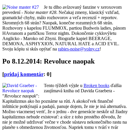
Je tu dlho avízovaný fanzine v xeroxovom
prevedení -
Noise master #28
. Nečakaj zmeny, klasický vzhľad,
gramatické chyby, málo rozhovorov a veľa recenzií + reportov.
Skromných 68 strán? Naopak, konečne rozumných 68 strán.
Rozhovory s kapelou FLUMMOX, partiou Budweis ladies, pánom
HAvranom a partičkou Terror nights. Dokončenie cyklovýletu
Anglicko - Maroko od Zbyni. Biografie kapiel BEERAGE,
DEMONA, ASPHYXION, NATURAL HATE a ACID EVIL.
Svoju kópiu si skús opýtať na
rabies-noise@volny.cz
!
Po 8.12.2014: Revoluce naopak
[
pridaj komentár
: 0]
Tento týždeň výjde u
Broken books
ďalšia
zaujímavá kniha od Davida Graebera -
"
Revoluce naopak
":
Kapitalizmus ako ho poznáme sa rúti. A akokoľvek finančné
inštitúcie potkýnajú a padajú, panuje dojem, že nie je iná alternatíva.
Možno viacmenej veriť, že o jednu - dve generácie neskôr už žiadny
kapitalizmus nebude existovať: a síce z toho prostého dôvodu, že
nie je možné udržovať večne v chode sústavu nekonečného rastu na
planéte s obmedzenou životnosťou. Napriek tomu v tvárí v tvár