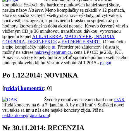
kompilácia českých diy hardcore punkových kapiel starej školy,
nesúca názov
Na krev
. Meno kompilačky sa zrkadlí v 12 piesňach,
ktoré sa snažia zachytiť všetky obsahové výklady, od vytrvalosti,
poctivosti, cez agresiu, k pokrvnému bratskému spojeniu až po
hodnoty, ktorým dnešná doba akosi nepraje. Krvavo červený vinyl s
vloženým CD je 30 minútovou transfúznou dávkou, vytvorenou
spojením kapiel
ALIUSTERRA
,
MACGYVER
,
INNOXIA
CORPORA
,
DEZINFEKCE
a
EVIDENCE SMRTI
. Ochutnávku
z tejto kompilačky nájdete
tu
. Preorder pre záujemcov i distrá je
možný na adrese
nakrev@centrum.cz
, cena LP+CD je 250,- KČ.
A naviac, všetky kapely budú zdieľať spoločné pódium vsetínského
underpunkového klubu Vesmír v sobotu 24.1.2015 -
plagát
.
Po 1.12.2014: NOVINKA
[
pridaj komentár
: 0]
Švédsky emotívny screamo hard core
OAK
hľadá koncerty na 6. a 7. januára. 8. by mali hrať v Spišskej novej
vsi, takže sa im u nás ešte nejaké koncerty zíjdu. Píš na
oakhardcore@gmail.com
!
Ne 30.11.2014: RECENZIA