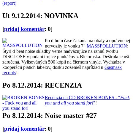
(report)
Ut 9.12.2014: NOVINKA
[
pridaj komentár
: 0]
Po dlhom čase čakania na obaly a oprávnenej
nervozity je vonku 7"
MASSPOLLUTION
:
Štyri d-beat noise skladby verne nadväzujúce na rannú tvorbu
DISCLOSE v podaní trojice punkáčov z Bieloruska. Deštrukcie uší
zaručená. Vylisováných 500 kópii na čiernom vinyle. Vychádza v
kooperácii piatich labelov, dosku zoženieš napríklad u
Gasmask
records
!
Po 8.12.2014: RECENZIA
Recenzia na CD BROKEN BONES - "
Fuck
you and all you stand for!
"
!
Po 8.12.2014: Noise master #27
[
pridaj komentár
: 0]