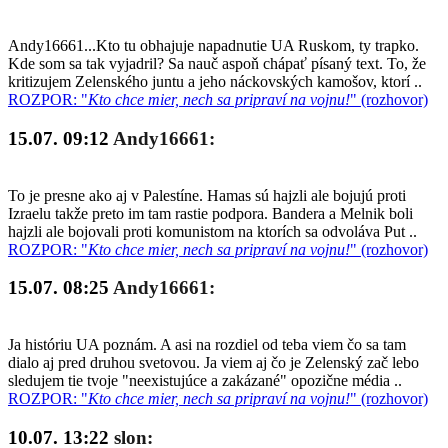
Andy16661...Kto tu obhajuje napadnutie UA Ruskom, ty trapko.
Kde som sa tak vyjadril? Sa nauč aspoň chápať písaný text. To, že
kritizujem Zelenského juntu a jeho náckovských kamošov, ktorí ..
ROZPOR: "
Kto chce mier, nech sa pripraví na vojnu!
" (rozhovor)
15.07. 09:12
Andy16661:
To je presne ako aj v Palestíne. Hamas sú hajzli ale bojujú proti
Izraelu takže preto im tam rastie podpora. Bandera a Melnik boli
hajzli ale bojovali proti komunistom na ktorích sa odvoláva Put ..
ROZPOR: "
Kto chce mier, nech sa pripraví na vojnu!
" (rozhovor)
15.07. 08:25
Andy16661:
Ja históriu UA poznám. A asi na rozdiel od teba viem čo sa tam
dialo aj pred druhou svetovou. Ja viem aj čo je Zelenský zač lebo
sledujem tie tvoje "neexistujúce a zakázané" opozične média ..
ROZPOR: "
Kto chce mier, nech sa pripraví na vojnu!
" (rozhovor)
10.07. 13:22
slon: