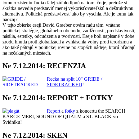
tomuto zisteniu ľudia ďalej zúfalo lipnú na tom, čo je, pretože si
skrátka nevedia predstaviť menej vykorisťovateľskú a deštruktívnu
alternatívu. Politická predstavivosť ako by vyschla. Ale je tomu tak
naozaj?
V tejto zbierke esejí David Graeber otvára radu tém, vrátane
politickej stratégie, globálneho obchodu, zadĺženosti, predstavivosti,
násilia, estetiky, odcudzenia a tvorivosti. Eseje boli napísané v dobe
zrodu hnutia proti globalizácii a vyhlásenia vojny proti terorizmu a
ako také pátrajú v politickej rovine po stopách nádeje, ktorú hľadajú
na nečakaných miestach.
Ne 7.12.2014: RECENZIA
Recka na split 10" GRIDE /
SIDETRACKED
!
Ne 7.12.2014: REPORT + FOTKY
Report
a
fotky
z koncertu the SEARCH,
KARGE MERI, SOUND OF QUALM a ST. BLACK vo
Svidníku!
Ne 7.12.2014: SKEN