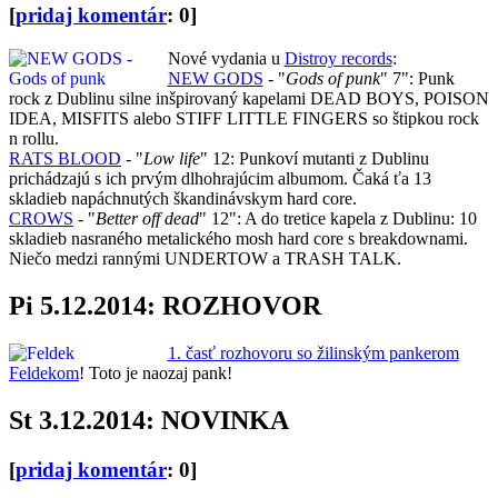
[
pridaj komentár
: 0]
Nové vydania u
Distroy records
:
NEW GODS
- "
Gods of punk
" 7": Punk
rock z Dublinu silne inšpirovaný kapelami DEAD BOYS, POISON
IDEA, MISFITS alebo STIFF LITTLE FINGERS so štipkou rock
n rollu.
RATS BLOOD
- "
Low life
" 12: Punkoví mutanti z Dublinu
prichádzajú s ich prvým dlhohrajúcim albumom. Čaká ťa 13
skladieb napáchnutých škandinávskym hard core.
CROWS
- "
Better off dead
" 12": A do tretice kapela z Dublinu: 10
skladieb nasraného metalického mosh hard core s breakdownami.
Niečo medzi rannými UNDERTOW a TRASH TALK.
Pi 5.12.2014: ROZHOVOR
1. časť rozhovoru so žilinským pankerom
Feldekom
! Toto je naozaj pank!
St 3.12.2014: NOVINKA
[
pridaj komentár
: 0]