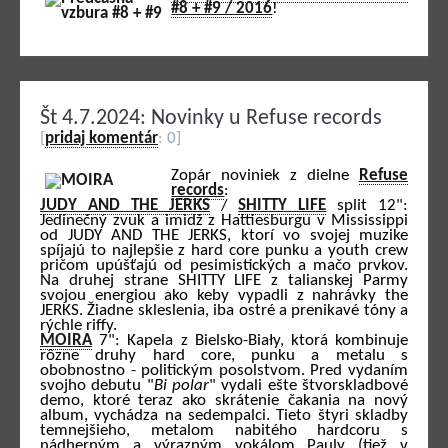
#8 + #9 / 2016
!
Št 4.7.2024: Novinky u Refuse records
[
pridaj komentár
: 0]
Zopár noviniek z dielne
Refuse
records
:
JUDY AND THE JERKS
/
SHITTY LIFE
split 12":
Jedinečný zvuk a imidž z Hattiesburgu v Mississippi
od JUDY AND THE JERKS, ktorí vo svojej muzike
spíjajú to najlepšie z hard core punku a youth crew
pričom upúšťajú od pesimistických a mačo prvkov.
Na druhej strane SHITTY LIFE z talianskej Parmy
svojou energiou ako keby vypadli z nahrávky the
JERKS. Žiadne skleslenia, iba ostré a prenikavé tóny a
rýchle riffy.
MOIRA
7": Kapela z Bielsko-Biały, ktorá kombinuje
rôzne druhy hard core, punku a metalu s
obobnostno - politickým posolstvom. Pred vydaním
svojho debutu "
Bi polar
" vydali ešte štvorskladbové
demo, ktoré teraz ako skrátenie čakania na nový
album, vychádza na sedempalci. Tieto štyri skladby
temnejšieho, metalom nabitého hardcoru s
nádherným a výrazným vokálom Pauly (tiež v