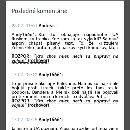
Posledné komentáre:
28.07. 01:01
Andreas:
Andy16661...Kto tu obhajuje napadnutie UA
Ruskom, ty trapko. Kde som sa tak vyjadril? Sa nauč
aspoň chápať písaný text. To, že kritizujem
Zelenského juntu a jeho náckovských kamošov, ktorí
..
ROZPOR: "
Kto chce mier, nech sa pripraví na
vojnu!
" (rozhovor)
15.07. 09:12
Andy16661:
To je presne ako aj v Palestíne. Hamas sú hajzli ale
bojujú proti Izraelu takže preto im tam rastie
podpora. Bandera a Melnik boli hajzli ale bojovali
proti komunistom na ktorích sa odvoláva Put ..
ROZPOR: "
Kto chce mier, nech sa pripraví na
vojnu!
" (rozhovor)
15.07. 08:25
Andy16661:
Ja históriu UA poznám. A asi na rozdiel od teba viem