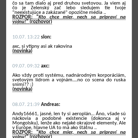
čo sa tam dialo aj pred druhou svetovou. Ja viem aj
čo je Zelenský zač lebo sledujem tie tvoje
"neexistujúce a zakázané" opozične média ..
ROZPOR: "
Kto chce mier, nech sa pripraví na
vojnu!
" (rozhovor)
10.07. 13:22
slon:
axc, si vtipny asi ak rakovina
(novinka)
09.07. 09:32
axc:
Ako vždy proti systému, nadnárodným korporáciám,
svetovým lídrom a vojnám....no co scena do ruska
snimi?? ;)
(novinka)
08.07. 21:39
Andreas:
Andy16661, jasné, len ty si aeroplán... Áno, všade sú
náckovia a podobné existencie (dokonca aj v
Mongolsku), lenže ako nejaké okrajové elementy. Ale
v Európe, hlavne UA to má ako štátnu ..
ROZPOR: "
Kto chce mier, nech sa pripraví na
vojnu!
" (rozhovor)