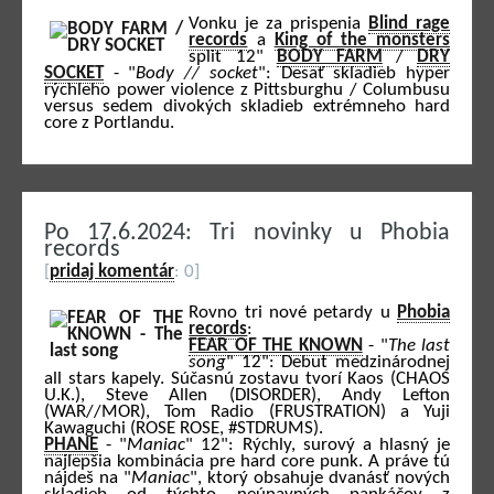
Vonku je za prispenia
Blind rage
records
a
King of the monsters
split 12"
BODY FARM
/
DRY
SOCKET
- "
Body // socket
": Desať skladieb hyper
rýchleho power violence z Pittsburghu / Columbusu
versus sedem divokých skladieb extrémneho hard
core z Portlandu.
Po 17.6.2024: Tri novinky u Phobia
records
[
pridaj komentár
: 0]
Rovno tri nové petardy u
Phobia
records
:
FEAR OF THE KNOWN
- "
The last
song
" 12": Debut medzinárodnej
all stars kapely. Súčasnú zostavu tvorí Kaos (CHAOS
U.K.), Steve Allen (DISORDER), Andy Lefton
(WAR//MOR), Tom Radio (FRUSTRATION) a Yuji
Kawaguchi (ROSE ROSE, #STDRUMS).
PHANE
- "
Maniac
" 12": Rýchly, surový a hlasný je
najlepšia kombinácia pre hard core punk. A práve tú
nájdeš na "
Maniac
", ktorý obsahuje dvanásť nových