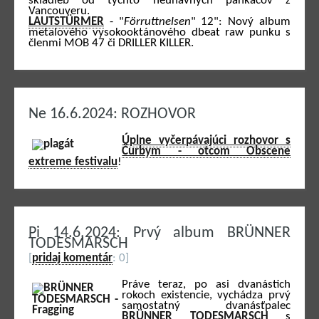
skladieb od týchto neúnavných pankáčov z
Vancouveru.
LAUTSTÜRMER
- "
Förruttnelsen
" 12": Nový album
metalového vysokooktánového dbeat raw punku s
členmi MOB 47 či DRILLER KILLER.
Ne 16.6.2024: ROZHOVOR
Úplne vyčerpávajúci rozhovor s
Čurbym - otcom Obscene
extreme festivalu
!
Pi 14.6.2024: Prvý album BRÜNNER
TODESMARSCH
[
pridaj komentár
: 0]
Práve teraz, po asi dvanástich
rokoch existencie, vychádza prvý
samostatný dvanásťpalec
BRÜNNER TODESMARSCH
s