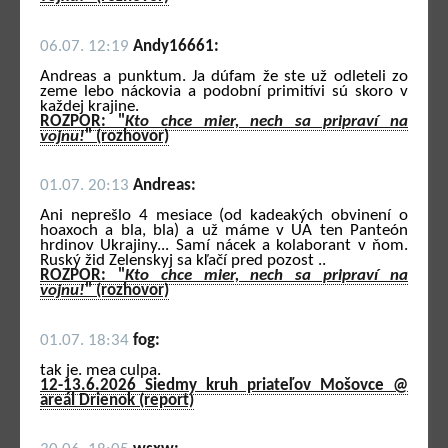
06.07. 12:19
Andy16661:
Andreas a punktum. Ja dúfam že ste už odleteli zo
zeme lebo náckovia a podobní primitívi sú skoro v
každej krajine.
ROZPOR: "
Kto chce mier, nech sa pripraví na
vojnu!
" (rozhovor)
01.07. 20:13
Andreas:
Ani neprešlo 4 mesiace (od kadeakých obvinení o
hoaxoch a bla, bla) a už máme v UA ten Panteón
hrdinov Ukrajiny... Samí nácek a kolaborant v ňom.
Ruský žid Zelenskyj sa kľačí pred pozost ..
ROZPOR: "
Kto chce mier, nech sa pripraví na
vojnu!
" (rozhovor)
01.07. 18:34
fog:
tak je. mea culpa.
12-13.6.2026 Siedmy kruh priateľov Mošovce @
areál Drienok (report)