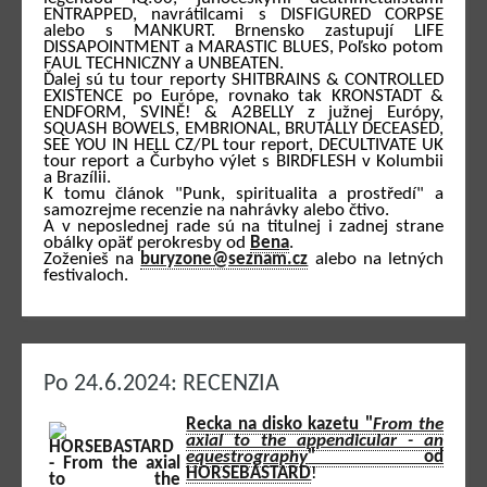
ENTRAPPED, navrátilcami s DISFIGURED CORPSE
alebo s MANKURT. Brnensko zastupují LIFE
DISSAPOINTMENT a MARASTIC BLUES, Poľsko potom
FAUL TECHNICZNY a UNBEATEN.
Ďalej sú tu tour reporty SHITBRAINS & CONTROLLED
EXISTENCE po Európe, rovnako tak KRONSTADT &
ENDFORM, SVINĚ! & A2BELLY z južnej Európy,
SQUASH BOWELS, EMBRIONAL, BRUTALLY DECEASED,
SEE YOU IN HELL CZ/PL tour report, DECULTIVATE UK
tour report a Čurbyho výlet s BIRDFLESH v Kolumbii
a Brazílii.
K tomu článok "Punk, spiritualita a prostředí" a
samozrejme recenzie na nahrávky alebo čtivo.
A v neposlednej rade sú na titulnej i zadnej strane
obálky opäť perokresby od
Bena
.
Zoženieš na
buryzone@seznam.cz
alebo na letných
festivaloch.
Po 24.6.2024: RECENZIA
Recka na disko kazetu "
From the
axial to the appendicular - an
equestrography
" od
HORSEBASTARD
!