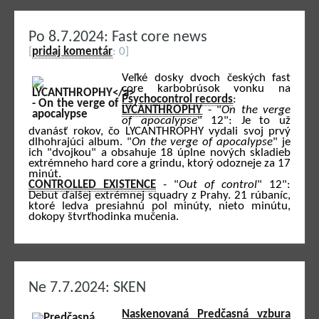
Po 8.7.2024: Fast core news
[
pridaj komentár
: 0]
Veľké dosky dvoch českých fast
core karbobrúsok vonku na
Psychocontrol records
:
LYCANTHROPHY
- "
On the verge
of apocalypse
" 12": Je to už
dvanásť rokov, čo LYCANTHROPHY vydali svoj prvý
dlhohrajúci album. "
On the verge of apocalypse
" je
ich "dvojkou" a obsahuje 18 úplne nových skladieb
extrémneho hard core a grindu, ktorý odozneje za 17
minút.
CONTROLLED EXISTENCE
- "
Out of control
" 12":
Debut ďalšej extrémnej squadry z Prahy. 21 rúbaníc,
ktoré ledva presiahnú pol minúty, nieto minútu,
dokopy štvrťhodinka mučenia.
Ne 7.7.2024: SKEN
Naskenovaná Predčasná vzbura