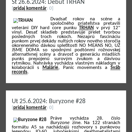
St 26.6.2024: Debut TRHAN
[
pridaj komentár
: 0]
Dvadsať rokov na scéne a
spoločného priateľstva pretavili
veteráni DIY hard core punku
TRHAN
v prvý 12"
vinyl. Desať skladieb predstavuje prelet tvorbou
posledných troch rokoch. Nezaprú fascináciu
punkom prvej dekády nultých rokov nového storočia
okoreneného dávkou spletitosti NO MEANS NO, UŽ
JSME DOMA so spodnými podtónmi rožnovskej
alternatívnej scény a dravosť o generáciu mladších
punks prepojenú surovým zvukom a dávivou
rytmikou. Nahrávka vychádza vlastným nákladom v
kolaborácii s
Malárie
, Panic movements a
Šváb
records
.
Ut 25.6.2024: Buryzone #28
[
pridaj komentár
: 0]
Práve vychádza 28. číslo
Buryzone
zine. Na 122 stranách
formátu A5 sa nachádzajú rozhovory s punkovou
legendou IQ:60, juhočeskými deathmetalistami