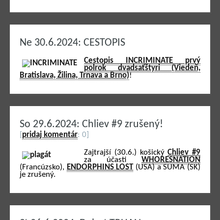
Ne 30.6.2024: CESTOPIS
Cestopis INCRIMINATE prvý
polrok dvadsaťštyri (Viedeň,
Bratislava, Žilina, Trnava a Brno)
!
So 29.6.2024: Chliev #9 zrušený!
[
pridaj komentár
: 0]
Zajtrajší (30.6.) košický
Chliev #9
za účasti
WHORESNATION
(Francúzsko),
ENDORPHINS LOST
(USA) a SUMA (SK)
je zrušený.