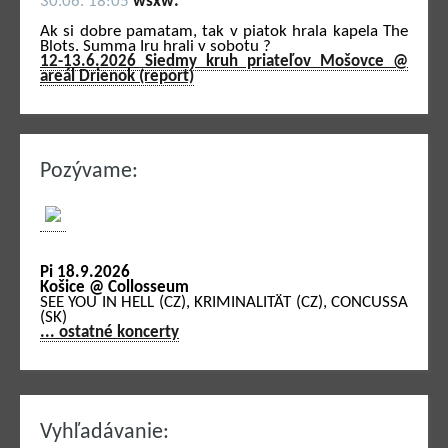
30.06. 18:05
wsxw:
Ak si dobre pamatam, tak v piatok hrala kapela The
Blots. Summa Iru hrali v sobotu ?
12-13.6.2026 Siedmy kruh priateľov Mošovce @
areál Drienok (report)
Pozývame:
Pi 18.9.2026
Košice @ Collosseum
SEE YOU IN HELL (CZ), KRIMINALITÄT (CZ), CONCUSSA
(SK)
... ostatné koncerty
Vyhľadávanie: