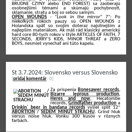
BRUDNE CZYNY alebo END FOREST) ​​sa zaoberajú
osobnejšími témami a skúmajú pochybnosti,
sklamanie, stratu a boj so sebou samým.
OPEN WOUNDS
- "
Look in the mirror
" 7": Po
niekoľkých rokoch pauzy sú OPEN WOUNDS z
Holandska späť so svojim doteraz najsilnejším a
najlepším materiálom. Ak máš rád klasický americký
hard core 80-tych rokov v štýle ARTICLES OF FAITH, 7
SECONDS, JERRY´S KIDS, MINOR THREAT a ZERO
BOYS, nesmieš vynechať ani túto kapelu.
St 3.7.2024: Slovensko versus Slovensko
[
pridaj komentár
: 0]
Za prispenia
Bonesawer records
,
Bizarre leprous production
,
Heres and now
, Hecatombe
records,
Grindfather production
a
Drinkin´ beer in bandana records
vyšiel split 12"
ABORTION
/
SEDEM MINÚT STRACHU
. Grind hluk
versus noise hluk. Vonku 300 kusov v rôznych
farbách.