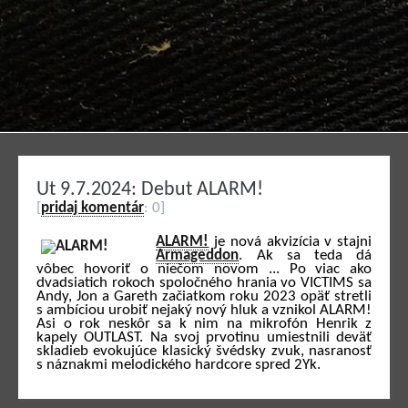
Ut 9.7.2024: Debut ALARM!
[
pridaj komentár
: 0]
ALARM!
je nová akvizícia v stajni
Armageddon
. Ak sa teda dá
vôbec hovoriť o niečom novom ... Po viac ako
dvadsiatich rokoch spoločného hrania vo VICTIMS sa
Andy, Jon a Gareth začiatkom roku 2023 opäť stretli
s ambíciou urobiť nejaký nový hluk a vznikol ALARM!
Asi o rok neskôr sa k nim na mikrofón Henrik z
kapely OUTLAST. Na svoj prvotinu umiestnili deväť
skladieb evokujúce klasický švédsky zvuk, nasranosť
s náznakmi melodického hardcore spred 2Yk.