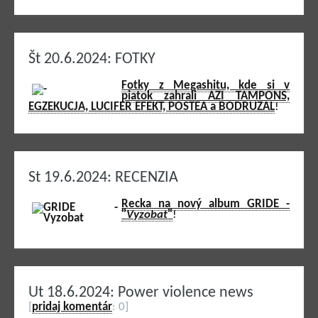
Št 20.6.2024: FOTKY
Fotky z Megashitu, kde si v
piatok zahrali AZI TAMPONS,
EGZEKUCJA, LUCIFER EFEKT, POSTEA a BODRUZAL
!
St 19.6.2024: RECENZIA
Recka na nový album GRIDE -
"
Vyzobat
"
!
Ut 18.6.2024: Power violence news
[
pridaj komentár
: 0]