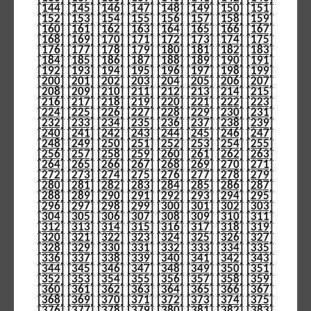
[144]
[145]
[146]
[147]
[148]
[149]
[150]
[151]
[152]
[153]
[154]
[155]
[156]
[157]
[158]
[159]
[160]
[161]
[162]
[163]
[164]
[165]
[166]
[167]
[168]
[169]
[170]
[171]
[172]
[173]
[174]
[175]
[176]
[177]
[178]
[179]
[180]
[181]
[182]
[183]
[184]
[185]
[186]
[187]
[188]
[189]
[190]
[191]
[192]
[193]
[194]
[195]
[196]
[197]
[198]
[199]
[200]
[201]
[202]
[203]
[204]
[205]
[206]
[207]
[208]
[209]
[210]
[211]
[212]
[213]
[214]
[215]
[216]
[217]
[218]
[219]
[220]
[221]
[222]
[223]
[224]
[225]
[226]
[227]
[228]
[229]
[230]
[231]
[232]
[233]
[234]
[235]
[236]
[237]
[238]
[239]
[240]
[241]
[242]
[243]
[244]
[245]
[246]
[247]
[248]
[249]
[250]
[251]
[252]
[253]
[254]
[255]
[256]
[257]
[258]
[259]
[260]
[261]
[262]
[263]
[264]
[265]
[266]
[267]
[268]
[269]
[270]
[271]
[272]
[273]
[274]
[275]
[276]
[277]
[278]
[279]
[280]
[281]
[282]
[283]
[284]
[285]
[286]
[287]
[288]
[289]
[290]
[291]
[292]
[293]
[294]
[295]
[296]
[297]
[298]
[299]
[300]
[301]
[302]
[303]
[304]
[305]
[306]
[307]
[308]
[309]
[310]
[311]
[312]
[313]
[314]
[315]
[316]
[317]
[318]
[319]
[320]
[321]
[322]
[323]
[324]
[325]
[326]
[327]
[328]
[329]
[330]
[331]
[332]
[333]
[334]
[335]
[336]
[337]
[338]
[339]
[340]
[341]
[342]
[343]
[344]
[345]
[346]
[347]
[348]
[349]
[350]
[351]
[352]
[353]
[354]
[355]
[356]
[357]
[358]
[359]
[360]
[361]
[362]
[363]
[364]
[365]
[366]
[367]
[368]
[369]
[370]
[371]
[372]
[373]
[374]
[375]
[376]
[377]
[378]
[379]
[380]
[381]
[382]
[383]