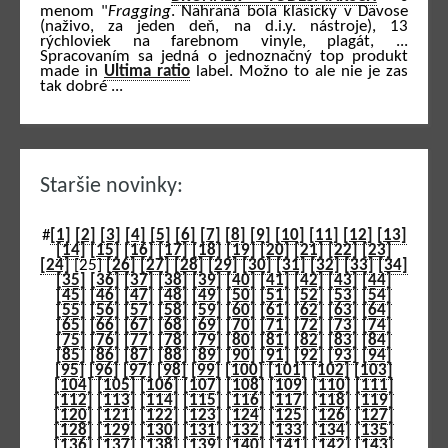
menom "
Fragging
. Nahraná bola klasicky v Davose
(naživo, za jeden deň, na d.i.y. nástroje), 13
rýchloviek na farebnom vinyle, plagát, ...
Spracovaním sa jedná o jednoznačný top produkt
made in
Ultima ratio
label. Možno to ale nie je zas
tak dobré ...
Staršie novinky:
#
[1]
[2]
[3]
[4]
[5]
[6]
[7]
[8]
[9]
[10]
[11]
[12]
[13]
[14]
[15]
[16]
[17]
[18]
[19]
[20]
[21]
[22]
[23]
[24]
[25]
[26]
[27]
[28]
[29]
[30]
[31]
[32]
[33]
[34]
[35]
[36]
[37]
[38]
[39]
[40]
[41]
[42]
[43]
[44]
[45]
[46]
[47]
[48]
[49]
[50]
[51]
[52]
[53]
[54]
[55]
[56]
[57]
[58]
[59]
[60]
[61]
[62]
[63]
[64]
[65]
[66]
[67]
[68]
[69]
[70]
[71]
[72]
[73]
[74]
[75]
[76]
[77]
[78]
[79]
[80]
[81]
[82]
[83]
[84]
[85]
[86]
[87]
[88]
[89]
[90]
[91]
[92]
[93]
[94]
[95]
[96]
[97]
[98]
[99]
[100]
[101]
[102]
[103]
[104]
[105]
[106]
[107]
[108]
[109]
[110]
[111]
[112]
[113]
[114]
[115]
[116]
[117]
[118]
[119]
[120]
[121]
[122]
[123]
[124]
[125]
[126]
[127]
[128]
[129]
[130]
[131]
[132]
[133]
[134]
[135]
[136]
[137]
[138]
[139]
[140]
[141]
[142]
[143]