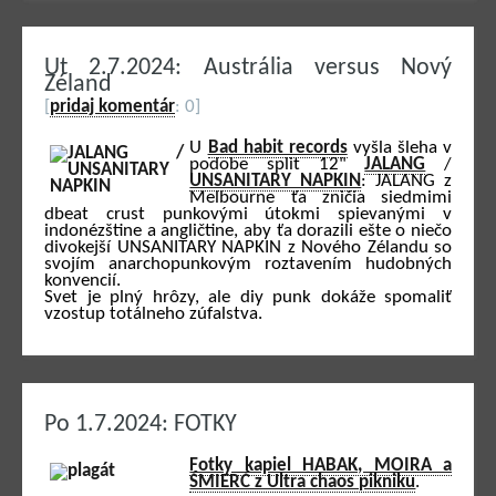
Ut 2.7.2024: Austrália versus Nový
Zéland
[
pridaj komentár
: 0]
U
Bad habit records
vyšla šleha v
podobe split 12"
JALANG
/
UNSANITARY NAPKIN
: JALANG z
Melbourne ťa zničia siedmimi
dbeat crust punkovými útokmi spievanými v
indonézštine a angličtine, aby ťa dorazili ešte o niečo
divokejší UNSANITARY NAPKIN z Nového Zélandu so
svojím anarchopunkovým roztavením hudobných
konvencií.
Svet je plný hrôzy, ale diy punk dokáže spomaliť
vzostup totálneho zúfalstva.
Po 1.7.2024: FOTKY
Fotky kapiel HABAK, MOIRA a
ŚMIERĆ z Ultra chaos pikniku
.