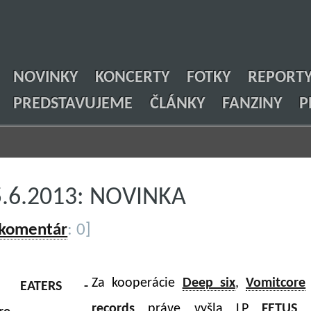
NOVINKY
KONCERTY
FOTKY
REPORT
PREDSTAVUJEME
ČLÁNKY
FANZINY
P
5.6.2013: NOVINKA
 komentár
: 0]
Za kooperácie
Deep six
,
Vomitcore
records
práve vyšla LP
FETUS 