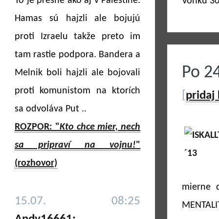
To je presne ako aj v Palestíne.
Vonku 30
Hamas sú hajzli ale bojujú
proti Izraelu takže preto im
tam rastie podpora. Bandera a
Po 2
Melnik boli hajzli ale bojovali
proti komunistom na ktorích
[
pridaj
sa odvoláva Put ..
ROZPOR: "
Kto chce mier, nech
sa pripraví na vojnu!
"
(rozhovor)
mierne 
15.07. 08:25
MENTALIT