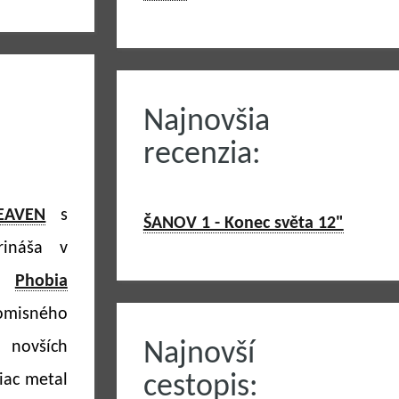
Najnovšia
recenzia:
HEAVEN
s
ŠANOV 1 - Konec světa 12"
ináša v
ež
Phobia
romisného
 novších
Najnovší
iac metal
cestopis: