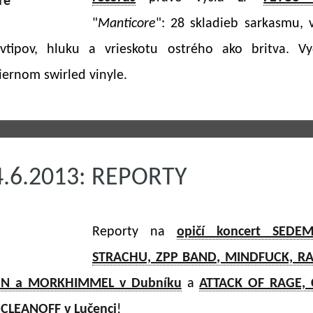
"
Manticore
": 28 skladieb sarkasmu, 
 vtipov, hluku a vrieskotu ostrého ako britva. V
iernom swirled vinyle.
4.6.2013: REPORTY
Reporty na
opičí koncert SEDE
STRACHU, ZPP BAND, MINDFUCK, RA
N a MORKHIMMEL v Dubníku
a
ATTACK OF RAGE, 
CLEANOFF v Lučenci
!