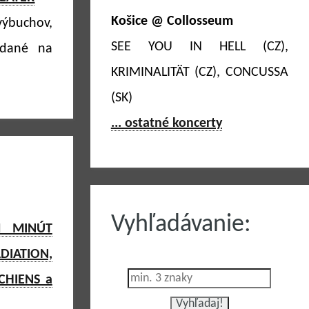
Košice @ Collosseum
výbuchov,
SEE YOU IN HELL (CZ),
ydané na
KRIMINALITÄT (CZ), CONCUSSA
(SK)
... ostatné koncerty
Vyhľadávanie:
M MINÚT
DIATION,
CHIENS a