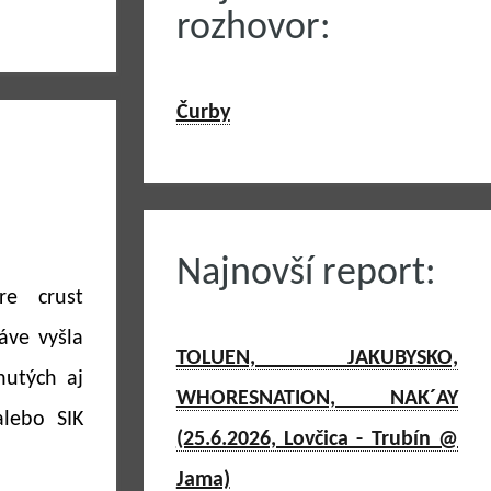
rozhovor:
Čurby
Najnovší report:
e crust
áve vyšla
TOLUEN, JAKUBYSKO,
nutých aj
WHORESNATION, NAK´AY
lebo SIK
(25.6.2026, Lovčica - Trubín @
Jama)