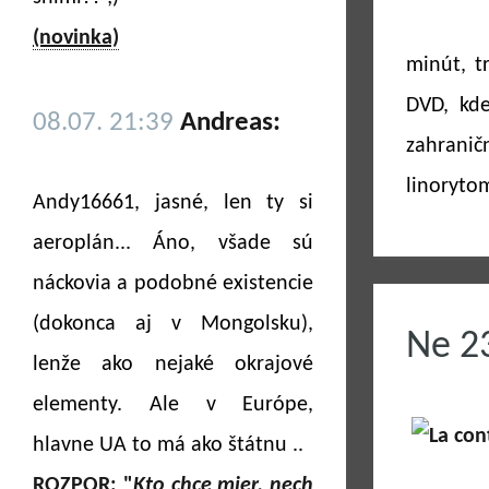
(novinka)
minút, t
DVD, kde
08.07. 21:39
Andreas:
zahranič
linoryto
Andy16661, jasné, len ty si
aeroplán... Áno, všade sú
náckovia a podobné existencie
(dokonca aj v Mongolsku),
Ne 2
lenže ako nejaké okrajové
elementy. Ale v Európe,
hlavne UA to má ako štátnu ..
ROZPOR: "
Kto chce mier, nech