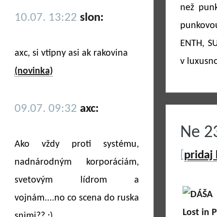
než punk
10.07. 13:22
slon:
punkovou
ENTH, S
axc, si vtipny asi ak rakovina
v luxusn
(novinka)
09.07. 09:32
axc:
Ne 2
Ako vždy proti systému,
[
pridaj
nadnárodným korporáciám,
svetovým lídrom a
vojnám....no co scena do ruska
snimi?? ;)