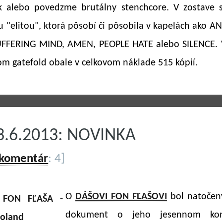
 alebo povedzme brutálny stenchcore. V zostave 
 "elitou", ktorá pôsobí či pôsobila v kapelách ako AN
UFFERING MIND, AMEN, PEOPLE HATE alebo SILENCE. 
om gatefold obale v celkovom náklade 515 kópií.
3.6.2013: NOVINKA
 komentár
: 4]
O
DÁŠOVI FON FĽAŠOVI
bol natočený
dokument o jeho jesennom kon