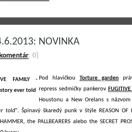
4.6.2013: NOVINKA
 komentár
: 0]
Pod hlavičkou
Torture garden
práv
repress sedmičky pankerov
FUGITIVE
Houstonu a New Orelans s názvom
er told
". Špinavý škaredý punk v štýle REASON OF 
HAMMER, the PALLBEARERS alebo the SECRET PROS