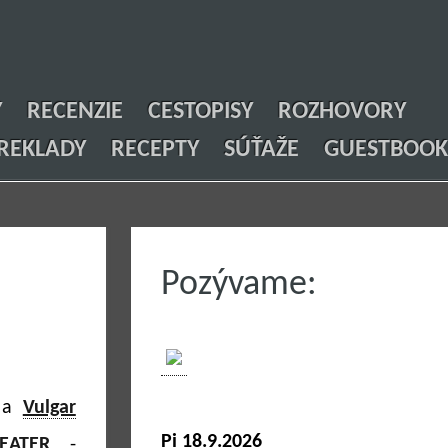
Y
RECENZIE
CESTOPISY
ROZHOVORY
REKLADY
RECEPTY
SÚŤAŽE
GUESTBOOK
Pozývame:
a
Vulgar
Pi 18.9.2026
EATER
-