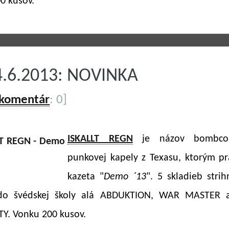
0 kusov.
4.6.2013: NOVINKA
 komentár
: 0]
ISKALLT REGN
je názov bombcor
punkovej kapely z Texasu, ktorým pr
kazeta "
Demo ´13
". 5 skladieb strih
do švédskej školy alá ABDUKTION, WAR MASTER a
Y. Vonku 200 kusov.