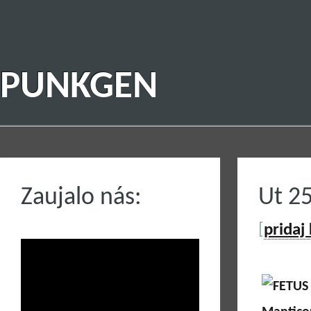
PUNKGEN
Zaujalo nás:
Ut 2
[
pridaj