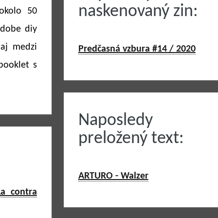
naskenovaný zin:
okolo 50
odobe diy
 aj medzi
Predčasná vzbura #14 / 2020
booklet s
.
Naposledy
preložený text:
ARTURO - Walzer
La contra