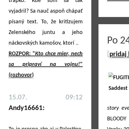
trapko. Kde som sa tak
vyjadril? Sa nauč aspoň chápať
písaný text. To, že kritizujem
Zelenského juntu a jeho
Po 2
náckovských kamošov, ktorí ..
[
pridaj
ROZPOR: "
Kto chce mier, nech
sa pripraví na vojnu!
"
(rozhovor)
15.07. 09:12
Andy16661:
story ev
BLOODY 