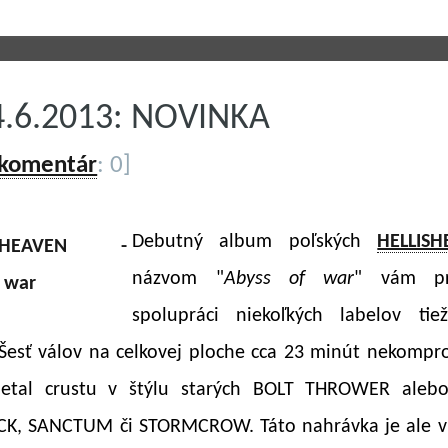
4.6.2013: NOVINKA
 komentár
: 0]
Debutný album poľských
HELLIS
názvom "
Abyss of war
" vám pr
spolupráci niekoľkých labelov ti
 Šesť válov na celkovej ploche cca 23 minút nekomp
etal crustu v štýlu starých BOLT THROWER alebo
K, SANCTUM či STORMCROW. Táto nahrávka je ale v