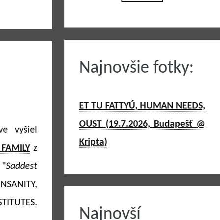
Najnovšie fotky:
ET TU FATTYÚ, HUMAN NEEDS,
OUST (19.7.2026, Budapešť @
e vyšiel
Kripta)
 FAMILY
z
 "
Saddest
INSANITY,
TITUTES.
Najnovší