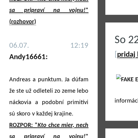
sa pripraví na vojnu!
"
(rozhovor)
So 2
06.07. 12:19
[
pridaj
Andy16661:
Andreas a punktum. Ja dúfam
že ste už odleteli zo zeme lebo
informác
náckovia a podobní primitívi
sú skoro v každej krajine.
ROZPOR: "
Kto chce mier, nech
sa pripraví na vojnu!
"