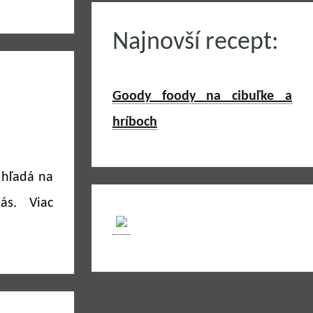
Najnovší recept:
Goody foody na cibuľke a
hríboch
hľadá na
ás. Viac