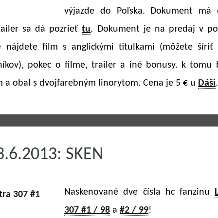
výjazde do Poľska. Dokument má 
railer sa dá pozrieť
tu
. Dokument je na predaj v p
 nájdete film s anglickými titulkami (môžete šíriť
níkov), pokec o filme, trailer a iné bonusy. k tomu 
m a obal s dvojfarebným linorytom. Cena je 5 € u
Dáši
3.6.2013: SKEN
Naskenované dve čísla hc fanzinu
307 #1 / 98
a
#2 / 99
!