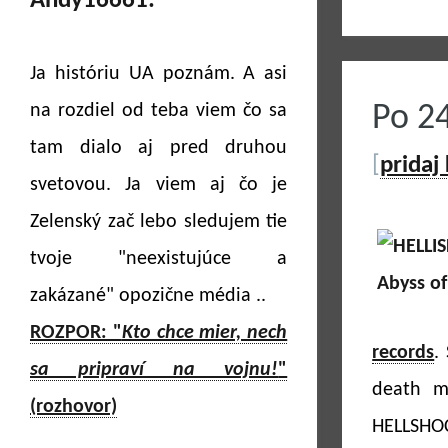
Andy16661:
Ja históriu UA poznám. A asi
na rozdiel od teba viem čo sa
Po 2
tam dialo aj pred druhou
[
pridaj
svetovou. Ja viem aj čo je
Zelenský zač lebo sledujem tie
tvoje "neexistujúce a
zakázané" opozične média ..
ROZPOR: "
Kto chce mier, nech
records
.
sa pripraví na vojnu!
"
death m
(rozhovor)
HELLSHOC