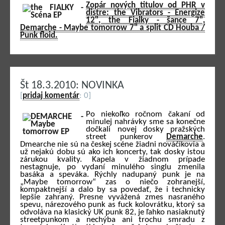
Zopár nových titulov od PHR v
distre: the Vibrators - Energize
12", the Fialky - šance 7",
Demarche - Maybe tomorrow 7" a split CD Houba /
Punk floid.
Št 18.3.2010: NOVINKA
[
pridaj komentár
: 0]
Po niekoľko ročnom čakaní od
minulej nahrávky sme sa konečne
dočkali novej dosky pražských
street punkerov
Demarche
.
Dmearche nie sú na českej scéne žiadni nováčikovia a
už nejakú dobu sú ako ich koncerty, tak dosky istou
zárukou kvality. Kapela v žiadnom prípade
nestagnuje, po vydaní minulého singlu zmenila
basáka a speváka. Rýchly nadupaný punk je na
„Maybe tomorrow“ zas o niečo zohranejší,
kompaktnejší a dalo by sa povedať, že i technicky
lepšie zahraný. Presne vyvážená zmes nasraného
spevu, nárezového punk as fuck kolovrátku, ktorý sa
odvoláva na klasický UK punk 82, je ľahko nasiaknutý
streetpunkom a nechýba ani trochu smradu z