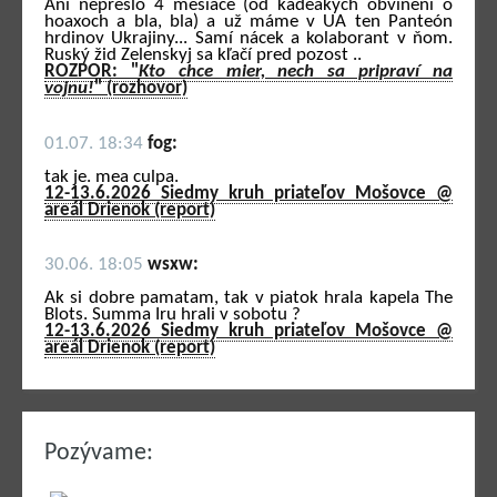
Ani neprešlo 4 mesiace (od kadeakých obvinení o
hoaxoch a bla, bla) a už máme v UA ten Panteón
hrdinov Ukrajiny... Samí nácek a kolaborant v ňom.
Ruský žid Zelenskyj sa kľačí pred pozost ..
ROZPOR: "
Kto chce mier, nech sa pripraví na
vojnu!
" (rozhovor)
01.07. 18:34
fog:
tak je. mea culpa.
12-13.6.2026 Siedmy kruh priateľov Mošovce @
areál Drienok (report)
30.06. 18:05
wsxw:
Ak si dobre pamatam, tak v piatok hrala kapela The
Blots. Summa Iru hrali v sobotu ?
12-13.6.2026 Siedmy kruh priateľov Mošovce @
areál Drienok (report)
Pozývame: