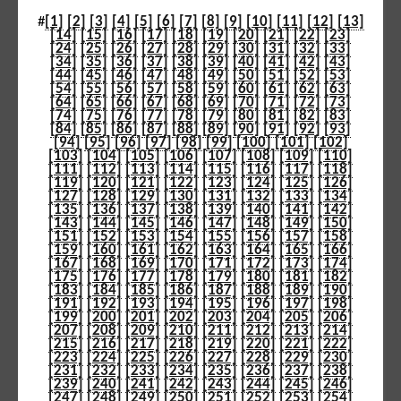
#
[1]
[2]
[3]
[4]
[5]
[6]
[7]
[8]
[9]
[10]
[11]
[12]
[13]
[14]
[15]
[16]
[17]
[18]
[19]
[20]
[21]
[22]
[23]
[24]
[25]
[26]
[27]
[28]
[29]
[30]
[31]
[32]
[33]
[34]
[35]
[36]
[37]
[38]
[39]
[40]
[41]
[42]
[43]
[44]
[45]
[46]
[47]
[48]
[49]
[50]
[51]
[52]
[53]
[54]
[55]
[56]
[57]
[58]
[59]
[60]
[61]
[62]
[63]
[64]
[65]
[66]
[67]
[68]
[69]
[70]
[71]
[72]
[73]
[74]
[75]
[76]
[77]
[78]
[79]
[80]
[81]
[82]
[83]
[84]
[85]
[86]
[87]
[88]
[89]
[90]
[91]
[92]
[93]
[94]
[95]
[96]
[97]
[98]
[99]
[100]
[101]
[102]
[103]
[104]
[105]
[106]
[107]
[108]
[109]
[110]
[111]
[112]
[113]
[114]
[115]
[116]
[117]
[118]
[119]
[120]
[121]
[122]
[123]
[124]
[125]
[126]
[127]
[128]
[129]
[130]
[131]
[132]
[133]
[134]
[135]
[136]
[137]
[138]
[139]
[140]
[141]
[142]
[143]
[144]
[145]
[146]
[147]
[148]
[149]
[150]
[151]
[152]
[153]
[154]
[155]
[156]
[157]
[158]
[159]
[160]
[161]
[162]
[163]
[164]
[165]
[166]
[167]
[168]
[169]
[170]
[171]
[172]
[173]
[174]
[175]
[176]
[177]
[178]
[179]
[180]
[181]
[182]
[183]
[184]
[185]
[186]
[187]
[188]
[189]
[190]
[191]
[192]
[193]
[194]
[195]
[196]
[197]
[198]
[199]
[200]
[201]
[202]
[203]
[204]
[205]
[206]
[207]
[208]
[209]
[210]
[211]
[212]
[213]
[214]
[215]
[216]
[217]
[218]
[219]
[220]
[221]
[222]
[223]
[224]
[225]
[226]
[227]
[228]
[229]
[230]
[231]
[232]
[233]
[234]
[235]
[236]
[237]
[238]
[239]
[240]
[241]
[242]
[243]
[244]
[245]
[246]
[247]
[248]
[249]
[250]
[251]
[252]
[253]
[254]