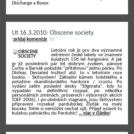
Discharge a Roxor.
Ut 16.3.2010: Obscene society
[
pridaj komentár
: 0]
Letošní rok je pro dva významné
extrémní české labely ve znamení
kulatých 15ti let fungování. A jak
je již posledních pár let dobrým zvykem, pánové
Čurby a Barvák pokaždé "přitáhnou" jednu pecku. Po
Disfear, Deviated Instinct atd. to v letošním roce
budou - Skitsystem! Základní kámen švédského a
potažmo skandinávského hardcore / crustu. Po
vydání zatím poslední desky "Stigmata", kdy to
vypadalo na definitivní rozpad, po několika
personálních změnách, průserech i výborných akcích
(OEF 2006), i po obdobích stagnace, jsou Skitsystem
připraveni rozsekat pardubickej Žluťák na malý
kousky. Tohle si nemůžeš nechat ujít. Přijeď oslavit tu
kulatou patnáctku do Pardubic!
.. viac v článku
!