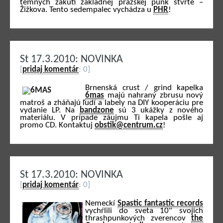
temných zákutí základnej pražskej punk štvrte –
Žižkova. Tento sedempalec vychádza u
PHR
!
St 17.3.2010: NOVINKA
[
pridaj komentár
: 0]
Brnenská crust / grind kapelka
6mas
majú nahraný zbrusu nový
matroš a zháňajú ľudí a labely na DIY kooperáciu pre
vydanie LP. Na
bandzone
sú 3 ukážky z nového
materiálu. V prípade záujmu Ti kapela pošle aj
promo CD. Kontaktuj
obstik@centrum.cz
!
St 17.3.2010: NOVINKA
[
pridaj komentár
: 0]
Nemeckí
Spastic fantastic records
vychŕlili do sveta 10" svojich
thrashpunkových zverencov
the