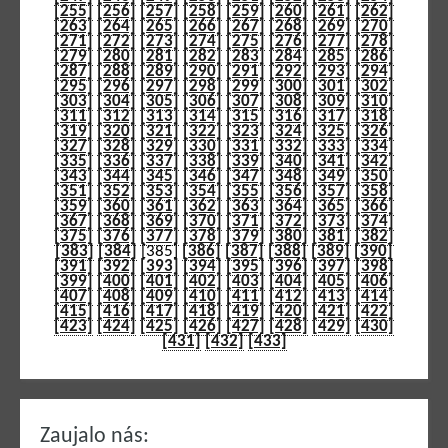
[255]
[256]
[257]
[258]
[259]
[260]
[261]
[262]
[263]
[264]
[265]
[266]
[267]
[268]
[269]
[270]
[271]
[272]
[273]
[274]
[275]
[276]
[277]
[278]
[279]
[280]
[281]
[282]
[283]
[284]
[285]
[286]
[287]
[288]
[289]
[290]
[291]
[292]
[293]
[294]
[295]
[296]
[297]
[298]
[299]
[300]
[301]
[302]
[303]
[304]
[305]
[306]
[307]
[308]
[309]
[310]
[311]
[312]
[313]
[314]
[315]
[316]
[317]
[318]
[319]
[320]
[321]
[322]
[323]
[324]
[325]
[326]
[327]
[328]
[329]
[330]
[331]
[332]
[333]
[334]
[335]
[336]
[337]
[338]
[339]
[340]
[341]
[342]
[343]
[344]
[345]
[346]
[347]
[348]
[349]
[350]
[351]
[352]
[353]
[354]
[355]
[356]
[357]
[358]
[359]
[360]
[361]
[362]
[363]
[364]
[365]
[366]
[367]
[368]
[369]
[370]
[371]
[372]
[373]
[374]
[375]
[376]
[377]
[378]
[379]
[380]
[381]
[382]
[383]
[384]
[385]
[386]
[387]
[388]
[389]
[390]
[391]
[392]
[393]
[394]
[395]
[396]
[397]
[398]
[399]
[400]
[401]
[402]
[403]
[404]
[405]
[406]
[407]
[408]
[409]
[410]
[411]
[412]
[413]
[414]
[415]
[416]
[417]
[418]
[419]
[420]
[421]
[422]
[423]
[424]
[425]
[426]
[427]
[428]
[429]
[430]
[431]
[432]
[433]
Zaujalo nás: