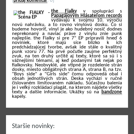
[
pridaj komentár
: 0]
the Fialky
v spolupráci s
Papagájovým Hlásateľom records
vydávajú k svojmu 10. výročiu
novú nahrávku, a to rovno vinylovú dosku. Čo si
budeme hovoriť, vinyl je ako hudebný nosič dodnes
neprekonaný a naviac práve z vinylu znie punk
najlepšie. the Fialky si pre 7" EP pripravili hneď 6
noviniek, ktoré majú síce blízko k ich
predchádzajúcej tvorbe, avšak ide stále o kvalitný
punk vzoru 77. Na prvé počutie zaujme perfektný
zvuk, na ten druhý určitě aj texty, ktoré sa sú i s
vážnejšími témami, aj keď podanými tak nejak po
fialkovsky. Neobvyklé, ale vtipné je rozdelenie strán
dosky, miesto obligátných strana A, strana B, na tzv.
"Boys side" a "Girls side" čomu odpovedá obal i
obsah jednotlivých strán. Deska vychází v ručně
číslovaném limitovaném nákladu. Súčasžou balenia
je i veľký rozkládací plagát, na kterom nájdete všetky
texty a dalšie informácie. Ukážky sú na
bandzone
kapely.
Staršie novinky: