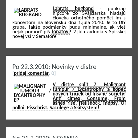
Labrats bugband
- punkrap
hipcore zo Švajčiarska hľadajú
človeka ochotného pomôcť im s
koncertom na Slovensku dňa 1.júla 2010. Je to DIY
grupa, takže podmienky budu minimalne, ak vieš
nejak pomôcť píš
Jonatovi
! 2.júla zadunia v Spisskej
novej vsi v Semafore.
Po 22.3.2010: Novinky v distre
[
pridaj komentár
: 0]
V distre split 7" Malignant
tumour / Lycantrophy a kopec
nových tričiek od Insane society:
Anti cimex, Consume, From
ashes rise, Hellshock, Inepsy, Oi
polloi, Pisschrist, Sacrilege a Skitsystem!