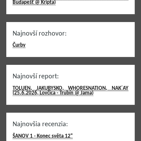
Budapešť @ Kripta)
Najnovší rozhovor:
Čurby
Najnovší report:
TOLUEN, JAKUBYSKO, WHORESNATION, NAK´AY
(25.6.2026, Lovčica - Trubín @ Jama)
Najnovšia recenzia:
ŠANOV 1 - Konec světa 12"