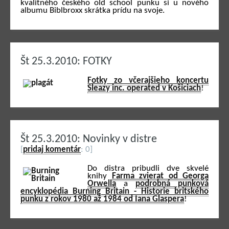
kvalitného českého old school punku si u nového
albumu Biblbroxx skrátka prídu na svoje.
Št 25.3.2010: FOTKY
Fotky zo včerajšieho koncertu
Sleazy inc. operated v Košiciach
!
Št 25.3.2010: Novinky v distre
[
pridaj komentár
: 0]
Do distra pribudli dve skvelé
knihy
Farma zvierat od Georga
Orwella
a
podrobná punková
encyklopédia Burning Britain - Historie britského
punku z rokov 1980 až 1984 od Iana Glaspera
!