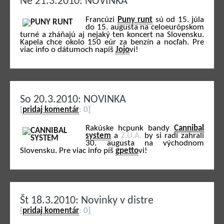
Ne 21.3.2010: NOVINKA
Francúzi
Puny runt
sú od 15. júla
do 15. augusta na celoeurópskom
turné a zháňajú aj nejaký ten koncert na Slovensku.
Kapela chce okolo 150 eúr za benzín a nocľah. Pre
viac info o dátumoch napíš
Jojo
vi!
So 20.3.2010: NOVINKA
[
pridaj komentár
: 0]
Rakúske hcpunk bandy
Cannibal
system
a
Z.U.A.
by si radi zahrali
30. augusta na východnom
Slovensku. Pre viac info píš
gpetto
vi!
Št 18.3.2010: Novinky v distre
[
pridaj komentár
: 0]