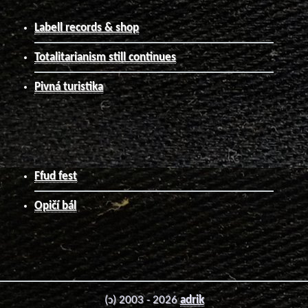
Labell records & shop
Totalitarianism still continues
Pivná turistika
Ffud fest
Opičí bál
(ɔ) 2003 - 2026
adrik