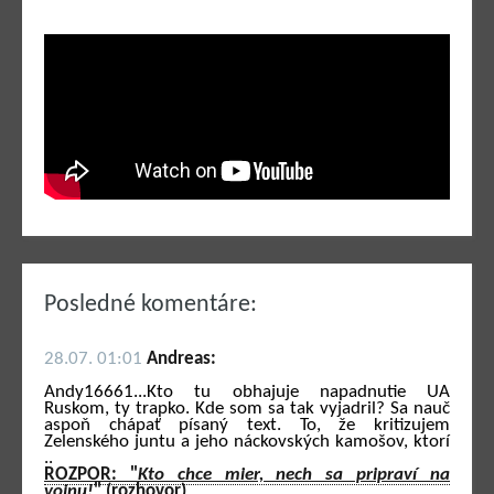
Posledné komentáre:
28.07. 01:01
Andreas:
Andy16661...Kto tu obhajuje napadnutie UA
Ruskom, ty trapko. Kde som sa tak vyjadril? Sa nauč
aspoň chápať písaný text. To, že kritizujem
Zelenského juntu a jeho náckovských kamošov, ktorí
..
ROZPOR: "
Kto chce mier, nech sa pripraví na
vojnu!
" (rozhovor)