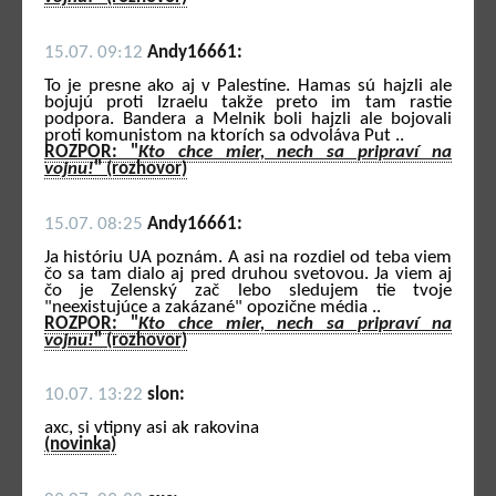
15.07. 09:12
Andy16661:
To je presne ako aj v Palestíne. Hamas sú hajzli ale
bojujú proti Izraelu takže preto im tam rastie
podpora. Bandera a Melnik boli hajzli ale bojovali
proti komunistom na ktorích sa odvoláva Put ..
ROZPOR: "
Kto chce mier, nech sa pripraví na
vojnu!
" (rozhovor)
15.07. 08:25
Andy16661:
Ja históriu UA poznám. A asi na rozdiel od teba viem
čo sa tam dialo aj pred druhou svetovou. Ja viem aj
čo je Zelenský zač lebo sledujem tie tvoje
"neexistujúce a zakázané" opozične média ..
ROZPOR: "
Kto chce mier, nech sa pripraví na
vojnu!
" (rozhovor)
10.07. 13:22
slon:
axc, si vtipny asi ak rakovina
(novinka)