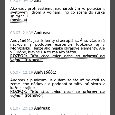
09.07. 09:32
axc:
Ako vždy proti systému, nadnárodným korporáciám,
svetovým lídrom a vojnám....no co scena do ruska
snimi?? ;)
(novinka)
08.07. 21:39
Andreas:
Andy16661, jasné, len ty si aeroplán... Áno, všade sú
náckovia a podobné existencie (dokonca aj v
Mongolsku), lenže ako nejaké okrajové elementy. Ale
v Európe, hlavne UA to má ako štátnu ..
ROZPOR: "
Kto chce mier, nech sa pripraví na
vojnu!
" (rozhovor)
06.07. 12:19
Andy16661:
Andreas a punktum. Ja dúfam že ste už odleteli zo
zeme lebo náckovia a podobní primitívi sú skoro v
každej krajine.
ROZPOR: "
Kto chce mier, nech sa pripraví na
vojnu!
" (rozhovor)
01.07. 20:13
Andreas: