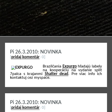
Pi 26.3.2010: NOVINKA
[
pridaj komentár
: 0]
Brazílčania
Expurgo
hľadajú labely
na kooperáciu na vydanie split
7palca s krajanmi
Shatter dead
. Pre viac info ich
kontaktuj cez myspace.
Pi 26.3.2010: NOVINKA
[
pridaj komentár
: 0]