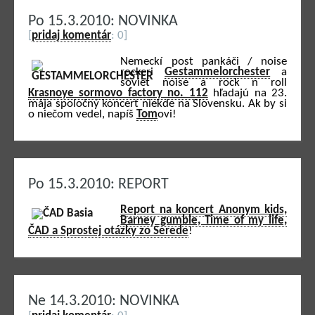
Po 15.3.2010: NOVINKA
[
pridaj komentár
: 0]
Nemeckí post pankáči / noise
rockeri
Gestammelorchester
a
soviet noise a rock n roll
Krasnoye sormovo factory no. 112
hľadajú na 23.
mája spoločný koncert niekde na Slovensku. Ak by si
o niečom vedel, napíš
Tom
ovi!
Po 15.3.2010: REPORT
Report na koncert Anonym kids,
Barney gumble, Time of my life,
ČAD a Sprostej otázky zo Serede
!
Ne 14.3.2010: NOVINKA