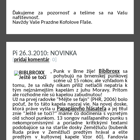
Ďakujeme za pozornosť a tešime sa na Vašu
nafštevnosť.
Navždy Vaše Prazdne Kofolove Fľaše.
Pi 26.3.2010: NOVINKA
[
pridaj komentár
: 0]
Punk v Brne žije!
Biblbroxx
sa
pohybujú na brnenskej punkovej
scéne už 15 rokov, ale vzhľadom k
tomu, že sa nikdy nikam příliž netlačili nepatria k
tým nejznámejším kapelám z juhu Moravy. Pritom
ale rozhodne nie sú kapelou zabudnutou!
Už na prvej radovke "Mějte se fajn" (PHR, 2006) bolo
počuť, že to táto kapela naozaj vie. Na novej doske,
ktorá práve vyšla u
Papagájovho hlásateľa
a jej titul
znie "Ještě se točí?" máme čo dočinenia s vyzretým
old school punkom. 13 songov našľapaného punku s
nekompromisnými a poriadne kritickými textami
podobajúce sa na staršie dosky Zeměžluču (bubeník
Ruda práve v Zeměžluči predtým hrával a ešte
predtým v kultovnej kapele Vzor 60). Fandovia