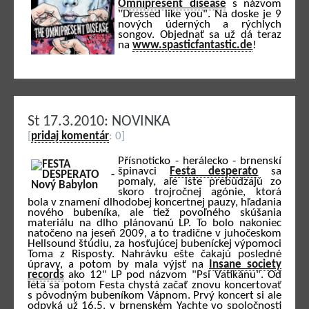
Omnipresent disease
s názvom
"Dressed like you". Na doske je 9
nových úderných a rýchlych
songov. Objednať sa už dá teraz
na
www.spasticfantastic.de
!
St 17.3.2010: NOVINKA
[
pridaj komentár
: 0]
Přísnoticko - herálecko - brnenskí
špinavci
Festa desperato
sa
pomaly, ale iste prebúdzajú zo
skoro trojročnej agónie, ktorá
bola v znamení dlhodobej koncertnej pauzy, hľadania
nového bubeníka, ale tiež povoľného skúšania
materiálu na dlho plánovanú LP. To bolo nakoniec
natočeno na jeseň 2009, a to tradične v juhočeskom
Hellsound štúdiu, za hosťujúcej bubeníckej výpomoci
Toma z Risposty. Nahrávku ešte čakajú posledné
úpravy, a potom by mala výjsť na
Insane society
records
ako 12" LP pod názvom "Psi Vatikánu". Od
leta sa potom Festa chystá začať znovu koncertovať
s pôvodným bubeníkom Vápnom. Prvý koncert si ale
odpyká už 16.5. v brnenském Yachte vo spoločnosti