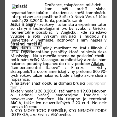
Dzífčence, chlapčence, milé deti ...
kam náš archíf siaha,
nepamatáme takúto lukratívnu a spešl kombináciu
interpretvov ako postihne Spišskú Novú Ves už túto
nedeľu 28.3.2010. Tuhľa, posúďte sami:
Jesus is angry
- zvukový iluzionista a experimentátor
so starými technológiami tvorby zvuku z Grécka,
momentálne pôsobiaci v Anglicku, kde striedavo
vyučuje a robí výskum súvisiaci s hudbou na
univerzite v Sheffielde. Rozhovor s ním nájdeš v
Strážnej mreži #2
.
Billy Harris
- tajuplný muzikant zo štátu Illinois /
USA. Experimentálne pesničky ktoré priniesla rieka
Mississippi. Nu a menšia zmena na poslednú chvíľu,
bol k nám Veľký Maaaaguuuu milostiwý a zoslal nám
nakonec porádny kopanec do rici v podobe:
Alfatec
-
"temperamentni italové" z Firenze - rýchly
skatepunk/hardcore americkej vlny prelomu 80./90-
tych rokov, takže nakonec bude z tejto akcie slušna
hopsanica.
A na záver snáď dojdú aj domáci brusiči
Supraphon
family
Takže v nedeľu 28.3.2010, začiname o 19:00 (slovom
o siedmej večer), samozrejme tradične v
novoveskom Semafore. Na fstupne je tentokrat
AKCIA, takže len neuveriteľných 2,20 euri. No neic
tam za tú cenu ...
A KTO MOŽE TOTO PREPOŠLE, KTO NEMOŽE POJDE
DO PEKLA, ako Ervín z Višňového.