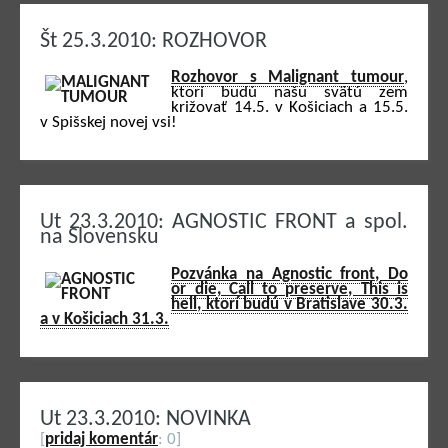
Št 25.3.2010: ROZHOVOR
Rozhovor s Malignant tumour
,
ktorí budú našu svätú zem
križovať 14.5. v Košiciach a 15.5.
v Spišskej novej vsi!
Ut 23.3.2010: AGNOSTIC FRONT a spol.
na Slovensku
Pozvánka na Agnostic front, Do
or die, Call to preserve, This is
hell, ktorí budú v Bratislave 30.3.
a v Košiciach 31.3.
Ut 23.3.2010: NOVINKA
[
pridaj komentár
: 0]