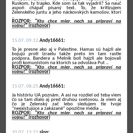
Ruskom, ty trapko. Kde som sa tak vyjadril? Sa nauč
aspoň chápať písaný text. To, že kritizujem
Zelenského juntu a jeho náckovských kamošov, ktorí
..
ROZPOR: "
Kto chce mier, nech sa pripraví na
vojnu!
" (rozhovor)
15.07. 09:12
Andy16661:
To je presne ako aj v Palestíne. Hamas sú hajzli ale
bojujú proti Izraelu takže preto im tam rastie
podpora. Bandera a Melnik boli hajzli ale bojovali
proti komunistom na ktorích sa odvoláva Put ..
ROZPOR: "
Kto chce mier, nech sa pripraví na
vojnu!
" (rozhovor)
15.07. 08:25
Andy16661:
Ja históriu UA poznám. A asi na rozdiel od teba viem
čo sa tam dialo aj pred druhou svetovou. Ja viem aj
čo je Zelenský zač lebo sledujem tie tvoje
"neexistujúce a zakázané" opozične média ..
ROZPOR: "
Kto chce mier, nech sa pripraví na
vojnu!
" (rozhovor)
10.07. 13:22
slon: