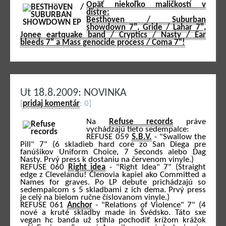
Opäť niekoľko maličkostí v
distre:
Besthoven / Suburban
showdown 7", Gride / Lahar 7",
Jonee eartquake band / Cryptics / Nasty / Ear
bleeds 7" a Mass genocide process / Coma 7"!
Ut 18.8.2009: NOVINKA
[
pridaj komentár
: 0]
Na
Refuse records
práve
vychádzajú tieto sedempalce:
REFUSE 059
S.B.V.
- "Swallow the
Pill" 7" (6 skladieb hard core zo San Diega pre
fanúšikov Uniform Choice, 7 Seconds alebo Dag
Nasty. Prvý press k dostaniu na červenom vinyle.)
REFUSE 060
Right idea
- "Right Idea" 7" (Straight
edge z Clevelandu! Členovia kapiel ako Committed a
Names for graves. Po LP debute prichádzajú so
sedempalcom s 5 skladbami z ich dema. Prvý press
je celý na bielom ručne číslovanom vinyle.)
REFUSE 061
Anchor
- "Relations of Violence" 7" (4
nové a kruté skladby made in Švédsko. Táto sxe
vegan hc banda už stihla pochodiť krížom krážok