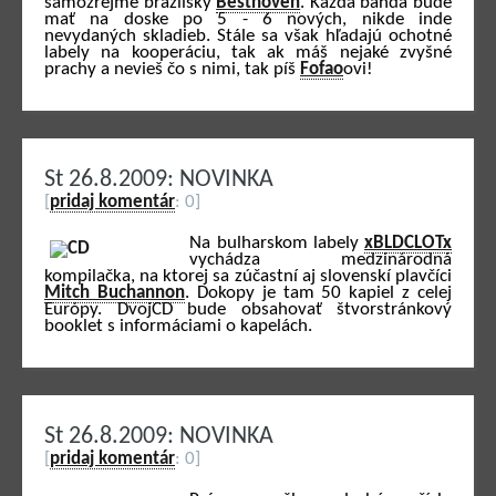
samozrejme brazílsky
Besthoven
. Každá banda bude
mať na doske po 5 - 6 nových, nikde inde
nevydaných skladieb. Stále sa však hľadajú ochotné
labely na kooperáciu, tak ak máš nejaké zvyšné
prachy a nevieš čo s nimi, tak píš
Fofao
ovi!
St 26.8.2009: NOVINKA
[
pridaj komentár
: 0]
Na bulharskom labely
xBLDCLOTx
vychádza medzinárodná
kompilačka, na ktorej sa zúčastní aj slovenskí plavčíci
Mitch Buchannon
. Dokopy je tam 50 kapiel z celej
Európy. DvojCD bude obsahovať štvorstránkový
booklet s informáciami o kapelách.
St 26.8.2009: NOVINKA
[
pridaj komentár
: 0]