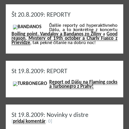
Št 20.8.2009: REPORTY
Ďalšie reporty od hyperaktívneho
Dášu, a to konkrétne z koncertu
Boiling point, Vandalov a Bandanos zo Žiliny
a
Good
reason, Mystery of 19th october a Charly Fiasco z
Prievidze
, tak pekné čítanie na dobrú noc!
St 19.8.2009: REPORT
Report od Dášu na Flaming cocks
a Turbonegro z Prahy!
St 19.8.2009: Novinky v distre
[
pridaj komentár
: 0]