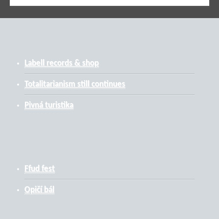
Labell records & shop
Totalitarianism still continues
Pivná turistika
Ffud fest
Opičí bál