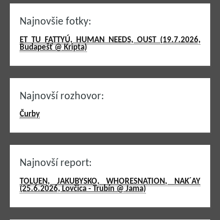
Najnovšie fotky:
ET TU FATTYÚ, HUMAN NEEDS, OUST (19.7.2026,
Budapešť @ Kripta)
Najnovší rozhovor:
Čurby
Najnovší report:
TOLUEN, JAKUBYSKO, WHORESNATION, NAK´AY
(25.6.2026, Lovčica - Trubín @ Jama)