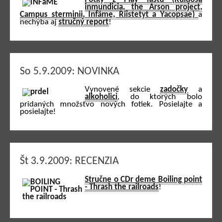
inmundicia, the Arson project,
Campus sterminii, Infäme, Riistetyt a Yacopsae)
a
nechýba aj
stručný report
!
So 5.9.2009: NOVINKA
Vynovené sekcie
zadočky
a
alkoholici
, do ktorých bolo
pridaných množstvo nových fotiek. Posielajte a
posielajte!
Št 3.9.2009: RECENZIA
Stručne o CDr deme Boiling point
- Thrash the railroads
!