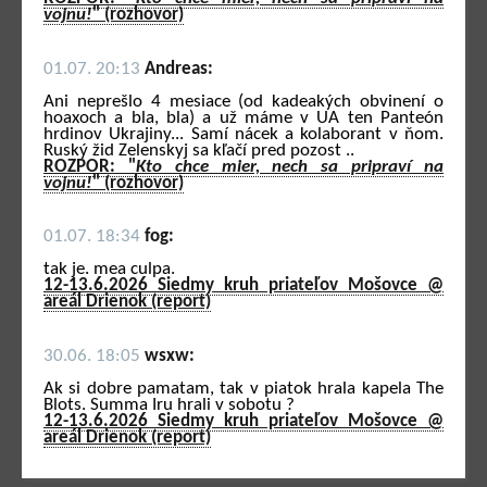
vojnu!
" (rozhovor)
01.07. 20:13
Andreas:
Ani neprešlo 4 mesiace (od kadeakých obvinení o
hoaxoch a bla, bla) a už máme v UA ten Panteón
hrdinov Ukrajiny... Samí nácek a kolaborant v ňom.
Ruský žid Zelenskyj sa kľačí pred pozost ..
ROZPOR: "
Kto chce mier, nech sa pripraví na
vojnu!
" (rozhovor)
01.07. 18:34
fog:
tak je. mea culpa.
12-13.6.2026 Siedmy kruh priateľov Mošovce @
areál Drienok (report)
30.06. 18:05
wsxw:
Ak si dobre pamatam, tak v piatok hrala kapela The
Blots. Summa Iru hrali v sobotu ?
12-13.6.2026 Siedmy kruh priateľov Mošovce @
areál Drienok (report)