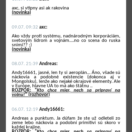
axc, si vtipny asi ak rakovina
(novinka)
09.07. 09:32
axc:
Ako vždy proti systému, nadnárodným korporáciám,
svetovým lídrom a vojnám....no co scena do ruska
snimi?? ;)
(novinka)
08.07. 21:39
Andreas:
Andy16661, jasné, len ty si aeroplán... Áno, všade sú
náckovia a podobné existencie (dokonca aj v
Mongolsku), lenže ako nejaké okrajové elementy. Ale
v Európe, hlavne UA to má ako štátnu ..
ROZPOR: "
Kto chce mier, nech sa pripraví na
vojnu!
" (rozhovor)
06.07. 12:19
Andy16661:
Andreas a punktum. Ja dúfam že ste už odleteli zo
zeme lebo náckovia a podobní primitívi sú skoro v
každej krajine.
ROZPOR: "
Kto chce mier, nech sa pripraví na