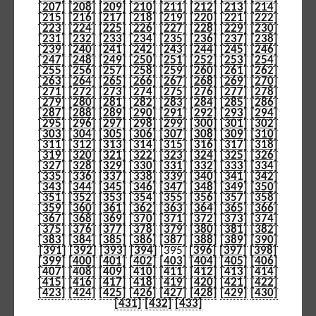
[207]
[208]
[209]
[210]
[211]
[212]
[213]
[214]
[215]
[216]
[217]
[218]
[219]
[220]
[221]
[222]
[223]
[224]
[225]
[226]
[227]
[228]
[229]
[230]
[231]
[232]
[233]
[234]
[235]
[236]
[237]
[238]
[239]
[240]
[241]
[242]
[243]
[244]
[245]
[246]
[247]
[248]
[249]
[250]
[251]
[252]
[253]
[254]
[255]
[256]
[257]
[258]
[259]
[260]
[261]
[262]
[263]
[264]
[265]
[266]
[267]
[268]
[269]
[270]
[271]
[272]
[273]
[274]
[275]
[276]
[277]
[278]
[279]
[280]
[281]
[282]
[283]
[284]
[285]
[286]
[287]
[288]
[289]
[290]
[291]
[292]
[293]
[294]
[295]
[296]
[297]
[298]
[299]
[300]
[301]
[302]
[303]
[304]
[305]
[306]
[307]
[308]
[309]
[310]
[311]
[312]
[313]
[314]
[315]
[316]
[317]
[318]
[319]
[320]
[321]
[322]
[323]
[324]
[325]
[326]
[327]
[328]
[329]
[330]
[331]
[332]
[333]
[334]
[335]
[336]
[337]
[338]
[339]
[340]
[341]
[342]
[343]
[344]
[345]
[346]
[347]
[348]
[349]
[350]
[351]
[352]
[353]
[354]
[355]
[356]
[357]
[358]
[359]
[360]
[361]
[362]
[363]
[364]
[365]
[366]
[367]
[368]
[369]
[370]
[371]
[372]
[373]
[374]
[375]
[376]
[377]
[378]
[379]
[380]
[381]
[382]
[383]
[384]
[385]
[386]
[387]
[388]
[389]
[390]
[391]
[392]
[393]
[394]
[395]
[396]
[397]
[398]
[399]
[400]
[401]
[402]
[403]
[404]
[405]
[406]
[407]
[408]
[409]
[410]
[411]
[412]
[413]
[414]
[415]
[416]
[417]
[418]
[419]
[420]
[421]
[422]
[423]
[424]
[425]
[426]
[427]
[428]
[429]
[430]
[431]
[432]
[433]