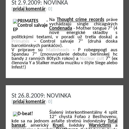
St 2.9.2009: NOVINKA
[
pridaj komentár
: 0]
Na
Thought crime records
práve
vychádzajú single chicagských
Condenada
- Mother tongue 7" (4
nové energické skladby s
politickými textami, v poradí už tretia doska) a
Primates
- Control salvaje 7" (druhá doska
barcelónskych pankáčov).
V príprave sú
Malinheads
- P robegepogt aus
Spandau 7" (znovuvydanie debutu berlínskej hc
bandy z ranných 80tych rokov) a
Nuclear cult
7" (ex
členovia Y a Stalker mastia muziku v štýle Siege alebo
Infest!)
St 26.8.2009: NOVINKA
[
pridaj komentár
: 0]
Šialený interkontinentálny 4 split
12" chystá Fofao z Besthovenu,
kde sa na jednom asfalte stretnú indonézsky
Total
banxat
, americký
Kruel
, švédsky
Warvictims
a