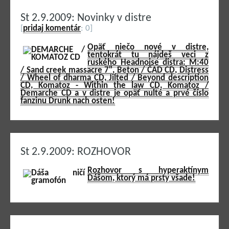
St 2.9.2009: Novinky v distre
[
pridaj komentár
: 0]
Opäť niečo nové v distre,
tentokrát tu nájdeš veci z
ruského Headnoise distra: M:40
/ Sand creek massacre 7", Beton / ČAD CD, Distress
/ Wheel of dharma CD, Jilted / Beyond description
CD, Komatoz - Within the law CD, Komatoz /
Demarche CD a v distre je opäť nulté a prvé číslo
fanzinu Drunk nach osten!
St 2.9.2009: ROZHOVOR
Rozhovor s hyperaktínym
Dášom, ktorý má prsty všade!