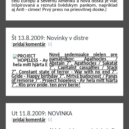
celú Európu a Severnú Ameriku a nová doska je viac
inšpirovaná a reznutá švédskym pankom, napríklad
aj Anti - cimex! Prvý press na priesvitnej doske.)
Št 13.8.2009: Novinky v distre
[
pridaj komentár
: 0]
Nové sedempalce nielen pre
pamätníkov: Agathocles /
Abstain 7", Agathocles / Sakatat
7", Capitalist casualties / Stack
7", Constant state of terror - War with no end 7",
Gride - Happy birthday 7", Mrtvá budocnost / Pangs
of remorse 7", Project hopeless - Av hela mitt hjärta
7". Kto prvý príde, ten prvý berie!
Ut 11.8.2009: NOVINKA
[
pridaj komentár
: 0]