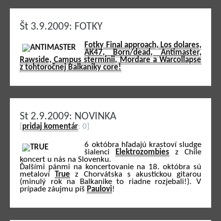
Št 3.9.2009: FOTKY
Fotky Final approach, Los dolares,
AK47, Born/dead, Antimaster,
Rawside, Campus sterminii, Mordare a Warcollapse
z tohtoročnej Balkaniky core!
St 2.9.2009: NOVINKA
[
pridaj komentár
: 0]
6 októbra hľadajú krastoví sludge
šialenci
Elektrozombies
z Chile
koncert u nás na Slovenku.
Ďalšími pánmi na koncertovanie na 18. októbra sú
metaloví
True
z Chorvátska s akustickou gitarou
(minulý rok na Balkanike to riadne rozjebali!). V
prípade záujmu píš
Paulovi
!