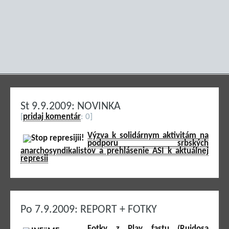
St 9.9.2009: NOVINKA
[
pridaj komentár
: 0]
Výzva k solidárnym aktivitám na
podporu srbských
anarchosyndikalistov a prehlásenie ASI k aktuálnej
represii
Po 7.9.2009: REPORT + FOTKY
Fotky z Play fastu (Ruidosa