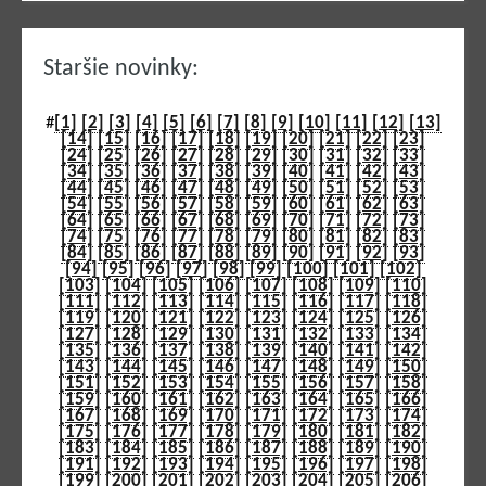
Staršie novinky:
#
[1]
[2]
[3]
[4]
[5]
[6]
[7]
[8]
[9]
[10]
[11]
[12]
[13]
[14]
[15]
[16]
[17]
[18]
[19]
[20]
[21]
[22]
[23]
[24]
[25]
[26]
[27]
[28]
[29]
[30]
[31]
[32]
[33]
[34]
[35]
[36]
[37]
[38]
[39]
[40]
[41]
[42]
[43]
[44]
[45]
[46]
[47]
[48]
[49]
[50]
[51]
[52]
[53]
[54]
[55]
[56]
[57]
[58]
[59]
[60]
[61]
[62]
[63]
[64]
[65]
[66]
[67]
[68]
[69]
[70]
[71]
[72]
[73]
[74]
[75]
[76]
[77]
[78]
[79]
[80]
[81]
[82]
[83]
[84]
[85]
[86]
[87]
[88]
[89]
[90]
[91]
[92]
[93]
[94]
[95]
[96]
[97]
[98]
[99]
[100]
[101]
[102]
[103]
[104]
[105]
[106]
[107]
[108]
[109]
[110]
[111]
[112]
[113]
[114]
[115]
[116]
[117]
[118]
[119]
[120]
[121]
[122]
[123]
[124]
[125]
[126]
[127]
[128]
[129]
[130]
[131]
[132]
[133]
[134]
[135]
[136]
[137]
[138]
[139]
[140]
[141]
[142]
[143]
[144]
[145]
[146]
[147]
[148]
[149]
[150]
[151]
[152]
[153]
[154]
[155]
[156]
[157]
[158]
[159]
[160]
[161]
[162]
[163]
[164]
[165]
[166]
[167]
[168]
[169]
[170]
[171]
[172]
[173]
[174]
[175]
[176]
[177]
[178]
[179]
[180]
[181]
[182]
[183]
[184]
[185]
[186]
[187]
[188]
[189]
[190]
[191]
[192]
[193]
[194]
[195]
[196]
[197]
[198]
[199]
[200]
[201]
[202]
[203]
[204]
[205]
[206]