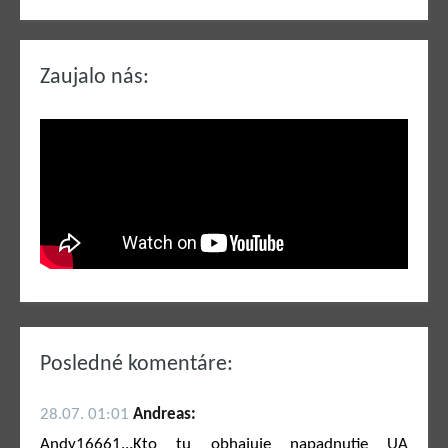
Zaujalo nás:
Posledné komentáre:
28.07. 01:01
Andreas:
Andy16661...Kto tu obhajuje napadnutie UA