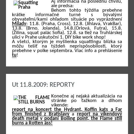
Aj informácia na poslednú chvíľu,
ale predsa:
Behom tohto týždňa prebehne
krátke informačné turné s bývalými
obyvateľmi/kami ohľadom situácie po vyprázdnení
Milady
: 11.8. (Praha, Cross), 12.8. (Jihlava, VrakBar),
13.8. (Brno, Jolanda), 14.8.(Orlová, Futra), 15.8.
(Žilina, squat palác Sofia). 12.8. sa tiež na Truhlárskej
ulici v Prahe uskutoční 1. DIY bike work shop!
A všetci, ktorým je myšlienka squattingu blízka sa
môžu tešiť na týždeň neprispôsobilosti, ktorý
prebehne v polke septembra. Viac info a prehlásenie
tu
!
Ut 11.8.2009: REPORTY
Konečne aj nejaká aktualizácia na
stránke po ťažkom a dlhom
víkende:
report na koncert the Hydrant, Koffin kats a Far
from finished z Bratislavy
a
report na víkendový
death metal v podaní Boiling point, the Flame still
burns a Rotten äss!