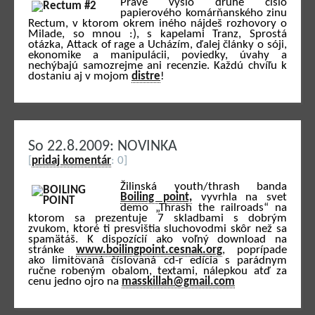
Práve vyšlo druhé číslo
papierového komárňanského zinu
Rectum, v ktorom okrem iného nájdeš rozhovory o
Milade, so mnou :), s kapelami Tranz, Sprostá
otázka, Attack of rage a Ucházím, ďalej články o sóji,
ekonomike a manipulácii, poviedky, úvahy a
nechýbajú samozrejme ani recenzie. Každú chvíľu k
dostaniu aj v mojom
distre
!
So 22.8.2009: NOVINKA
[
pridaj komentár
: 0]
Žilinská youth/thrash banda
Boiling point,
vyvrhla na svet
demo „Thrash the railroads“ na
ktorom sa prezentuje 7 skladbami s dobrým
zvukom, ktoré ti presvištia sluchovodmi skôr než sa
spamätáš. K dispozícií ako voľný download na
stránke
www.boilingpoint.cesnak.org
, poprípade
ako limitovaná číslovaná cd-r edícia s parádnym
ručne robeným obalom, textami, nálepkou atď za
cenu jedno ojro na
masskillah@gmail.com