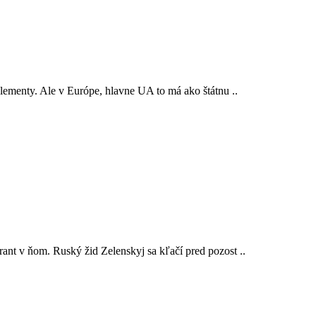
lementy. Ale v Európe, hlavne UA to má ako štátnu ..
ant v ňom. Ruský žid Zelenskyj sa kľačí pred pozost ..