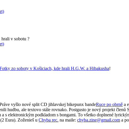
rt)
hrali v sobotu ?
rt)
Fotky zo soboty v Košiciach, kde hrali H.G.W. a Hibakusha
!
Práve vyšlo nové split CD jihlavskej bikepunx bande
Ruce po obrně
a e
nili hudbu, ale textovo stále rovnako. Postgusto je nový projekt člen
m a s elektronickým podkladom s bongami. To všetko doplnené lyrickým
 (2 Eura). Zoženieš u
Chyba rec.
na maile:
chyba.zine@gmail.com
a po