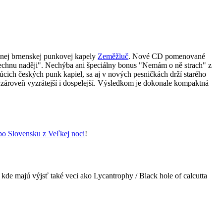
ej brnenskej punkovej kapely
Zeměžluč
. Nové CD pomenované
echnu naději". Nechýba ani špeciálny bonus "Nemám o ně strach" z
júcich českých punk kapiel, sa aj v nových pesničkách drží starého
a zároveň vyzrátejší i dospelejší. Výsledkom je dokonale kompaktná
u po Slovensku z Veľkej noci
!
, kde majú výjsť také veci ako Lycantrophy / Black hole of calcutta