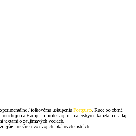
xperimentálne / folkovému uskupeniu
Postgusto
. Ruce oo obrně
ů Samochojito a Hampl a oproti svojim "materským" kapelám usadajú
i textami o zaujímavých veciach.
zdejšie i možno i vo svojich lokálnych distrách.