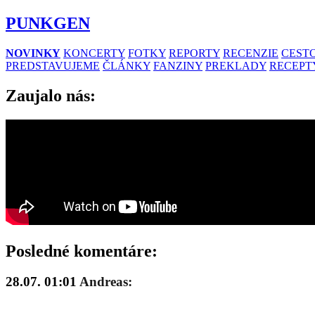
PUNKGEN
NOVINKY
KONCERTY
FOTKY
REPORTY
RECENZIE
CESTO
PREDSTAVUJEME
ČLÁNKY
FANZINY
PREKLADY
RECEPT
Zaujalo nás:
Posledné komentáre:
28.07. 01:01
Andreas: