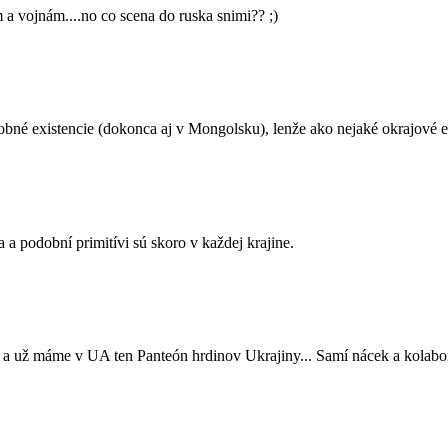
 vojnám....no co scena do ruska snimi?? ;)
dobné existencie (dokonca aj v Mongolsku), lenže ako nejaké okrajové e
 a podobní primitívi sú skoro v každej krajine.
 a už máme v UA ten Panteón hrdinov Ukrajiny... Samí nácek a kolabor