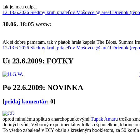
tak je. mea culpa.
12-13.6.2026 Siedmy kruh priateľov Mošovce @ areál Drienok (repo
30.06. 18:05
wsxw:
Ak si dobre pamatam, tak v piatok hrala kapela The Blots. Summa Iru 
12-13.6.2026 Siedmy kruh priateľov Mošovce @ areál Drienok (repo
Ut 23.6.2009: FOTKY
Po 22.6.2009: NOVINKA
[
pridaj komentár
: 0]
oproti minulému splitu s anarchopunkovými
Tupak Amaru
trošku zme
do iných vôd. Výborný experimentálny folk so španielkou, klarineto
To všetko zabalené v DIY obalu s kresleným bookletom, za 50 korún