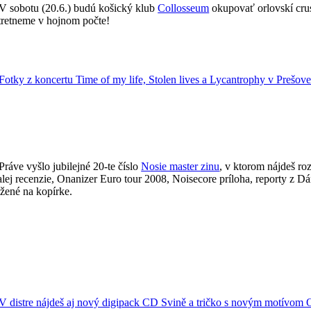
V sobotu (20.6.) budú košický klub
Collosseum
okupovať orlovskí crus
stretneme v hojnom počte!
Fotky z koncertu Time of my life, Stolen lives a Lycantrophy v Prešov
Práve vyšlo jubilejné 20-te číslo
Nosie master zinu
, v ktorom nájdeš ro
lej recenzie, Onanizer Euro tour 2008, Noisecore príloha, reporty z D
žené na kopírke.
V distre nájdeš aj nový digipack CD Svině a tričko s novým motívom