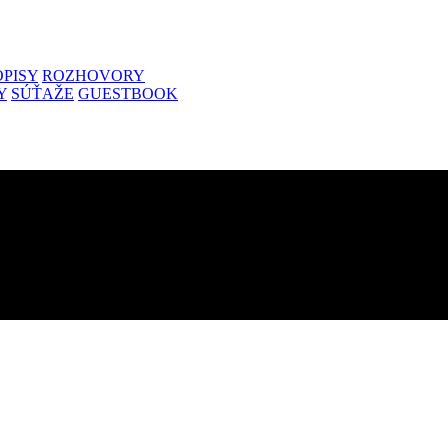
PISY
ROZHOVORY
Y
SÚŤAŽE
GUESTBOOK