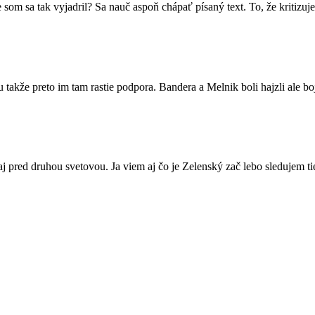
m sa tak vyjadril? Sa nauč aspoň chápať písaný text. To, že kritizuj
lu takže preto im tam rastie podpora. Bandera a Melnik boli hajzli ale b
aj pred druhou svetovou. Ja viem aj čo je Zelenský zač lebo sledujem ti