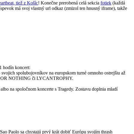
eartbeat, tiež z Košíc
! Konečne prerobená celá sekcia
fotiek
(každá
spevok má svoj vlastný url odkaz (zmizol ten hnusný iframe), takže
hodín koncert:
ko svojich spolubojovníkov na europskom turné omnoho ostrejšiu až
Ds s ALL OR NOTHING či LYCANTROPHY.
 albo na spoločnom koncerte s Tragedy. Zostavu doplnia mladí
 Sao Paolo sa chystajú prvý krát dobiť Európu svojím thrash