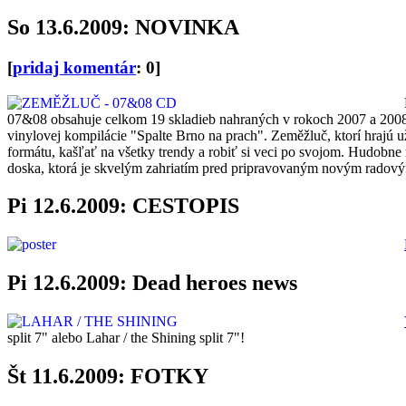
So 13.6.2009: NOVINKA
[
pridaj komentár
: 0]
07&08 obsahuje celkom 19 skladieb nahraných v rokoch 2007 a 2008 
vinylovej kompilácie "Spalte Brno na prach". Zeměžluč, ktorí hrajú u
formátu, kašľať na všetky trendy a robiť si veci po svojom. Hudobne 
doska, ktorá je skvelým zahriatím pred pripravovaným novým radový
Pi 12.6.2009: CESTOPIS
Pi 12.6.2009: Dead heroes news
split 7" alebo Lahar / the Shining split 7"!
Št 11.6.2009: FOTKY