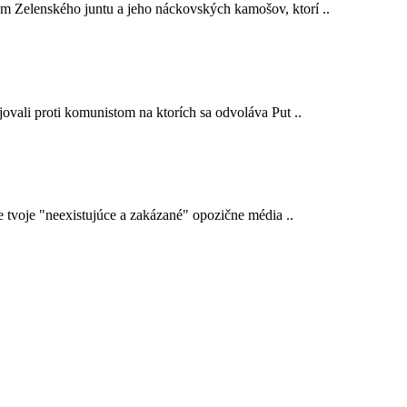
em Zelenského juntu a jeho náckovských kamošov, ktorí ..
ojovali proti komunistom na ktorích sa odvoláva Put ..
e tvoje "neexistujúce a zakázané" opozične média ..