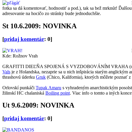
fotka sa dá komentovať, hodnostiť a pod.), tak sa bež mrknút! Ďalšo
adresovanie na hocičo zo stránky bude jednoduchšie.
St 10.6.2009: NOVINKA
[
pridaj komentár
: 0]
Kde: Rožnov Vrah
GRAFITTI DIEĽŇA SPOJENÁ S VYZDOBOVÁNÍM VRAHA (od 17 hodín)
Vals
je z Holandska, nezaprie sa u nich inšpirácia starým anglickým 
thrashovú úderku
Gruk
(Chico, Kalifornia), ktorých môžete pozn
Orlovskí punkáči
Tupak Amaru
s vyhradeným anarchistickým posolstv
žilinskí HC chalaniská
Boiling point
. Viac info o tomto a iných konc
Ut 9.6.2009: NOVINKA
[
pridaj komentár
: 0]