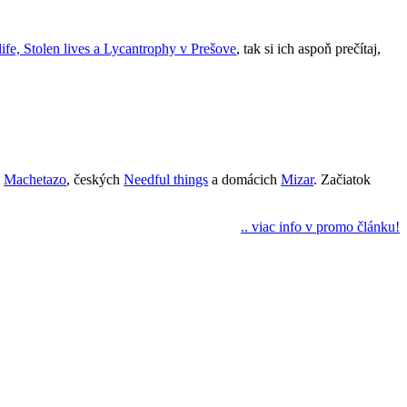
ife, Stolen lives a Lycantrophy v Prešove
, tak si ich aspoň prečítaj,
h
Machetazo
, českých
Needful things
a domácich
Mizar
. Začiatok
.. viac info v promo článku!