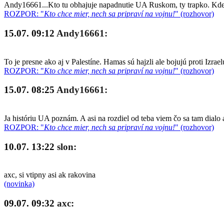
Andy16661...Kto tu obhajuje napadnutie UA Ruskom, ty trapko. Kde so
ROZPOR: "
Kto chce mier, nech sa pripraví na vojnu!
" (rozhovor)
15.07. 09:12
Andy16661:
To je presne ako aj v Palestíne. Hamas sú hajzli ale bojujú proti Izrae
ROZPOR: "
Kto chce mier, nech sa pripraví na vojnu!
" (rozhovor)
15.07. 08:25
Andy16661:
Ja históriu UA poznám. A asi na rozdiel od teba viem čo sa tam dialo 
ROZPOR: "
Kto chce mier, nech sa pripraví na vojnu!
" (rozhovor)
10.07. 13:22
slon:
axc, si vtipny asi ak rakovina
(novinka)
09.07. 09:32
axc: