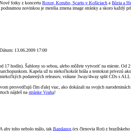
Nové fotky z koncertu
Roxor, Korubo, Scarto v Košiciach
a
Ilúzia a H
u podstatnou novinkou je menšia zmena image stránky a skoro každý prí
Dátum: 13.06.2009 17:00
. Šablony so sebou, alebo môžete vytvoriť na mieste. Od 21 
anarchopunkom. Kapela už tu niekoľkokrát hrála a tentokrat privezú a
ať z niekoľkých podarených releasov, vrátane 3way/4way split C
om presvedčujú čím ďalej viac, ako dokázali na svojich narodeninách
ertoch nájdeš na
stránke Vraha
!
A aby toho nebolo málo, tak
Bandanos
(ex členovia Rot) z brazílskeho