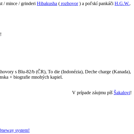
t / mince / grinderi
Hibakusha
(
rozhovor
) a poľskí pankáči
H.G.W.
.
e
!
zhovory s Blu-82/b (ČR), To die (Indonézia), Deche charge (Kanada),
ánska + biografie mnohých kapiel.
V prípade záujmu píš
Šakalovi
!
 Oneway system!