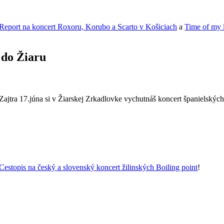
Report na koncert Roxoru, Korubo a Scarto v Košiciach
a
Time of my l
do Žiaru
Zajtra 17.júna si v Žiarskej Zrkadlovke vychutnáš koncert španielskýc
Cestopis na český a slovenský koncert žilinských Boiling point
!