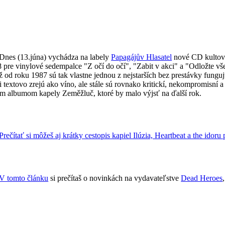
Dnes (13.júna) vychádza na labely
Papagájův Hlasatel
nové CD kultovn
pre vinylové sedempalce "Z očí do očí", "Zabit v akci" a "Odložte vš
ž od roku 1987 sú tak vlastne jednou z nejstarších bez prestávky fungu
i textovo zrejú ako víno, ale stále sú rovnako kritickí, nekompromisní 
m albumom kapely Zeměžluč, ktoré by malo výjsť na ďalší rok.
Prečítať si môžeš aj krátky cestopis kapiel Ilúzia, Heartbeat a the idor
V tomto článku
si prečítaš o novinkách na vydavateľstve
Dead Heroes