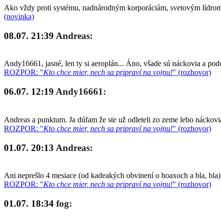
Ako vždy proti systému, nadnárodným korporáciám, svetovým lídrom a
(novinka)
08.07. 21:39
Andreas:
Andy16661, jasné, len ty si aeroplán... Áno, všade sú náckovia a po
ROZPOR: "
Kto chce mier, nech sa pripraví na vojnu!
" (rozhovor)
06.07. 12:19
Andy16661:
Andreas a punktum. Ja dúfam že ste už odleteli zo zeme lebo náckovia
ROZPOR: "
Kto chce mier, nech sa pripraví na vojnu!
" (rozhovor)
01.07. 20:13
Andreas:
Ani neprešlo 4 mesiace (od kadeakých obvinení o hoaxoch a bla, bla)
ROZPOR: "
Kto chce mier, nech sa pripraví na vojnu!
" (rozhovor)
01.07. 18:34
fog: