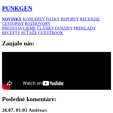
PUNKGEN
NOVINKY
KONCERTY
FOTKY
REPORTY
RECENZIE
CESTOPISY
ROZHOVORY
PREDSTAVUJEME
ČLÁNKY
FANZINY
PREKLADY
RECEPTY
SÚŤAŽE
GUESTBOOK
Zaujalo nás:
Posledné komentáre:
28.07. 01:01
Andreas: