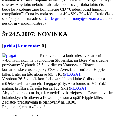
smerov. Aby toho nebolo málo, ako bonusoví príloha tohto čísla
bude ku každému zinu kompilačné CD "Underground harmony
compilation"! Cena by mala ostať na 49,- SK / 39,- KČ. Tretie číslo
sa dá objednať na adrese:
Undergroundharmony@seznam.cz
alebo
neskôr aj v mojom distre :)
Št 24.5.2007: NOVINKA
[
pridaj komentár
: 0]
Tento víkend sa bude niesť v znamení
výborných akcií na východnom Slovensku, na ktoré Vás srdečne
pozývame: V piatok 25.5. uvidíte vo Vranovskej Tibave
komárnenske crust kapelky E330 a Averzia a domácich Hippie
killer. Enter na túto akciu je 60,- SK. (
PLAGÁT
)
V sobotu 26.5 v košickom liehovarníckom klube Colloseum sa
môžete stavit na dancehall reggae párty. Ako bonus na Vás čaká
malina, hruška a čerešňa len za 12,- Sk;) (
PLAGÁT
)
Aby toho nebolo málo, tak v nedeľu v bardejovskej Castelle uvidíte
holadnských Scatlover a Power is poison a opäť Hippie killer.
Začiatok predstavenia je plánovaný na 18.00.
Prajeme príjemnú zábavu!