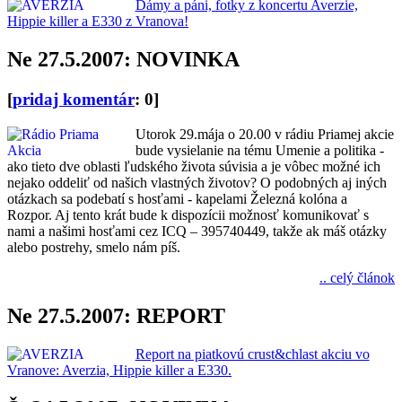
Dámy a páni, fotky z koncertu Averzie,
Hippie killer a E330 z Vranova!
Ne 27.5.2007: NOVINKA
[
pridaj komentár
: 0]
Utorok 29.mája o 20.00 v rádiu Priamej akcie
bude vysielanie na tému Umenie a politika -
ako tieto dve oblasti ľudského života súvisia a je vôbec možné ich
nejako oddeliť od našich vlastných životov? O podobných aj iných
otázkach sa podebatí s hosťami - kapelami Železná kolóna a
Rozpor. Aj tento krát bude k dispozícii možnosť komunikovať s
nami a našimi hosťami cez ICQ – 395740449, takže ak máš otázky
alebo postrehy, smelo nám píš.
.. celý článok
Ne 27.5.2007: REPORT
Report na piatkovú crust&chlast akciu vo
Vranove: Averzia, Hippie killer a E330.