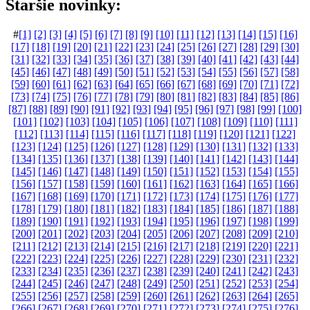
Staršie novinky:
#
[1]
[2]
[3]
[4]
[5]
[6]
[7]
[8]
[9]
[10]
[11]
[12]
[13]
[14]
[15]
[16]
[17]
[18]
[19]
[20]
[21]
[22]
[23]
[24]
[25]
[26]
[27]
[28]
[29]
[30]
[31]
[32]
[33]
[34]
[35]
[36]
[37]
[38]
[39]
[40]
[41]
[42]
[43]
[44]
[45]
[46]
[47]
[48]
[49]
[50]
[51]
[52]
[53]
[54]
[55]
[56]
[57]
[58]
[59]
[60]
[61]
[62]
[63]
[64]
[65]
[66]
[67]
[68]
[69]
[70]
[71]
[72]
[73]
[74]
[75]
[76]
[77]
[78]
[79]
[80]
[81]
[82]
[83]
[84]
[85]
[86]
[87]
[88]
[89]
[90]
[91]
[92]
[93]
[94]
[95]
[96]
[97]
[98]
[99]
[100]
[101]
[102]
[103]
[104]
[105]
[106]
[107]
[108]
[109]
[110]
[111]
[112]
[113]
[114]
[115]
[116]
[117]
[118]
[119]
[120]
[121]
[122]
[123]
[124]
[125]
[126]
[127]
[128]
[129]
[130]
[131]
[132]
[133]
[134]
[135]
[136]
[137]
[138]
[139]
[140]
[141]
[142]
[143]
[144]
[145]
[146]
[147]
[148]
[149]
[150]
[151]
[152]
[153]
[154]
[155]
[156]
[157]
[158]
[159]
[160]
[161]
[162]
[163]
[164]
[165]
[166]
[167]
[168]
[169]
[170]
[171]
[172]
[173]
[174]
[175]
[176]
[177]
[178]
[179]
[180]
[181]
[182]
[183]
[184]
[185]
[186]
[187]
[188]
[189]
[190]
[191]
[192]
[193]
[194]
[195]
[196]
[197]
[198]
[199]
[200]
[201]
[202]
[203]
[204]
[205]
[206]
[207]
[208]
[209]
[210]
[211]
[212]
[213]
[214]
[215]
[216]
[217]
[218]
[219]
[220]
[221]
[222]
[223]
[224]
[225]
[226]
[227]
[228]
[229]
[230]
[231]
[232]
[233]
[234]
[235]
[236]
[237]
[238]
[239]
[240]
[241]
[242]
[243]
[244]
[245]
[246]
[247]
[248]
[249]
[250]
[251]
[252]
[253]
[254]
[255]
[256]
[257]
[258]
[259]
[260]
[261]
[262]
[263]
[264]
[265]
[266]
[267]
[268]
[269]
[270]
[271]
[272]
[273]
[274]
[275]
[276]