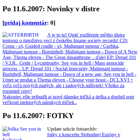
Po 11.6.2007: Novinky v distre
[
pridaj komentár
: 0]
A je to tu! Opäť rozšírenie môjho distra
tentoraz o množstvo vecí z českého Insane society records! CD:
Coma - s/t, Guided cradle - s/t, Malignant tumour / Gurhka,
Malignant tumour - Burninhell, Malignant tumour - Dawn of A New
Age, Thema eleven - The Great misanthrope .. ďalej EP: Dread 101
/ V.I.R., Gride / Lycantrophy, See you in hell / Mass genocide
process .. LP: Dread 101 / Social insecurity, Malignant tumour -
Burinhell, Malignant tumour - Dawn of a new age, See you in hell -
Umet se prodat a Thema eleven - Choose your beast - DCLXVI +
veľa veľa nových malých, ale i zadových nášiviek! Všetko za
rozumné ceny!
Nakoniec ešte pribudli aj nové dámske tričká a tielka a doplnil som
veľkosti niektorých pánskych tričiek..
Po 11.6.2007: FOTKY
Update sekcie fotoarchív:
fotky z koncertu Slobodnej Európy v