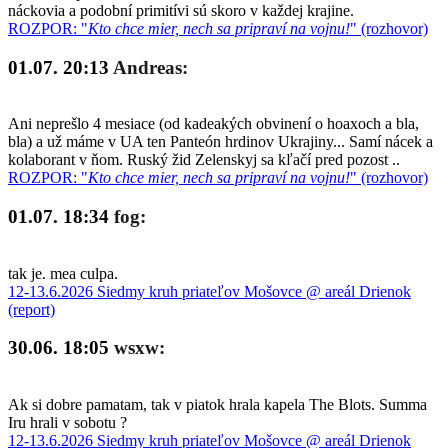
náckovia a podobní primitívi sú skoro v každej krajine.
ROZPOR: "
Kto chce mier, nech sa pripraví na vojnu!
" (rozhovor)
01.07. 20:13
Andreas:
Ani neprešlo 4 mesiace (od kadeakých obvinení o hoaxoch a bla,
bla) a už máme v UA ten Panteón hrdinov Ukrajiny... Samí nácek a
kolaborant v ňom. Ruský žid Zelenskyj sa kľačí pred pozost ..
ROZPOR: "
Kto chce mier, nech sa pripraví na vojnu!
" (rozhovor)
01.07. 18:34
fog:
tak je. mea culpa.
12-13.6.2026 Siedmy kruh priateľov Mošovce @ areál Drienok
(report)
30.06. 18:05
wsxw:
Ak si dobre pamatam, tak v piatok hrala kapela The Blots. Summa
Iru hrali v sobotu ?
12-13.6.2026 Siedmy kruh priateľov Mošovce @ areál Drienok