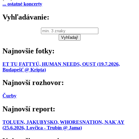
... ostatné koncerty
Vyhľadávanie:
Najnovšie fotky:
ET TU FATTYÚ, HUMAN NEEDS, OUST (19.7.2026,
Budapešť @ Kripta)
Najnovší rozhovor:
Čurby
Najnovší report:
TOLUEN, JAKUBYSKO, WHORESNATION, NAK´AY
(25.6.2026, Lovčica - Trubín @ Jama)