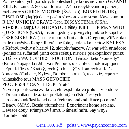
Po neskutočných pôrodných bolestiach je konečne vonku GO AND
KILL Fanzin č.2. 80 strán formátu A4 na recyklovanom papieri;
rozhovory s GRIDE, VICTIMS (Švédsko), BOXED IN (UK),
DISCLOSE (Jap)/jeden z posl.rozhovorov s mistrom Kawakamim
R.I.P./, UNHOLY GRAVE (Jap), DISSYSTEMA (USA),
VIVISICK (Jap), CONTRASTO (Itálie), KILL THE MAN WHO
QUESTIONS (USA), história jednej z prvných punkrock kapel v
ČSSR ZIKKURAT, scene report z Portlandu - Oregonu, väčšie ako
malé množstvo fotografií vrátane fotogalerie z koncertov KYLESA
a Krátký, rychlý a hlasitý 12, sloupky/názory, At war with grindcore
(pohled na súčastnú grind core scénu), história priekopníkov punku
v Dánsku WAR OF DESTRUCTION, Téma/anketa "koncerty"
(Brno / Napajedla / Jihlava / Přelouč), obsiahly článok mapujúci
hc/punk Fiesty "Krátký, rychlý a hlasitý" v Hamrech a ďalšie
koncerty (Catheter, Kylesa, Bombenalarm…), recenzie, report z
talianského tour MASS GENOCIDE
PROCESS/LYCANTHROPHY atď ..
Navrch je priložená zvuková, eh resp.hluková príloha v podobe
CDr kompilace nie až tak prefláknutých čisto Českých
hardcore/punk/fast kapel napr. Veřejný podvod, Ruce po obrně,
Disney, 6MAS, Bestia triumphans, Experiment homo sapiens,
Deviace doby, Průmyslová smrt, Náměstí míru, Say why?,
Konfident atd.
Cena 100,-Kč + pošta u www.psychocontrol.com