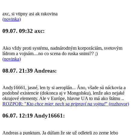
axc, si vtipny asi ak rakovina
(novinka)
09.07. 09:32
axc:
Ako vždy proti systému, nadnárodným korporáciám, svetovým
lídrom a vojnám....no co scena do ruska snimi?? ;)
(novinka)
08.07. 21:39
Andreas:
Andy16661, jasné, len ty si aeroplán... Áno, všade sú náckovia a
podobné existencie (dokonca aj v Mongolsku), lenže ako nejaké
okrajové elementy. Ale v Európe, hlavne UA to má ako štátnu ..
ROZPOR: "
Kto chce mier, nech sa pripraví na vojnu!
" (rozhovor)
06.07. 12:19
Andy16661:
Andreas a punktum. Ja dúfam že ste už odleteli zo zeme lebo