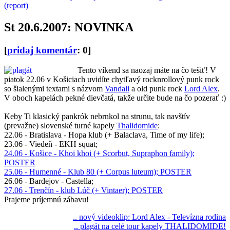
(report)
St 20.6.2007: NOVINKA
[
pridaj komentár
: 0]
Tento víkend sa naozaj máte na čo tešiť! V
piatok 22.06 v Košiciach uvidíte chytľavý rocknrollový punk rock
so šialenými textami s názvom
Vandali
a old punk rock
Lord Alex
.
V oboch kapelách pekné dievčatá, takže určite bude na čo pozerať :)
Keby Ti klasický pankrók nebrnkol na strunu, tak navštív
(prevažne) slovenské turné kapely
Thalidomide
:
22.06 - Bratislava - Hopa klub (+ Balaclava, Time of my life);
23.06 - Viedeň - EKH squat;
24.06 - Košice - Khoi khoi (+ Scorbut, Supraphon family);
POSTER
25.06 - Humenné - Klub 80 (+ Corpus luteum); POSTER
26.06 - Bardejov - Castella;
27.06 - Trenčín - klub Lúč (+ Vintaer); POSTER
Prajeme príjemnú zábavu!
.. nový videoklip: Lord Alex - Televízna rodina
.. plagát na celé tour kapely THALIDOMIDE!