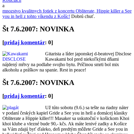
Košiciach
a
mnozstvo kvalitnych fotiek z koncertu Obliterate, Hippie killer a See
you in hell z tohto víkendu z Košíc!
Dobrú chuť.
Št 7.6.2007: NOVINKA
[
pridaj komentár
: 0]
Gitarista a líder japonskej d-beatovej Disclose
Kawakami bol pred niekoľkými dňami
nájdený mŕtvy na podlahe svojho bytu. Príčinou smrti bol mix
alkoholu a práškov na spanie. Rest in peace!
Št 7.6.2007: NOVINKA
[
pridaj komentár
: 0]
Už túto sobotu (9.6.) sa tešte na riadny náter
v podaní českých kapiel Gride a See you in hell a domácej klasiky
Obliterate a Hippie killer!!! Masaker sa uskutoční v košickom Khoi
khoi klube a vlezné bude 90,- kčs. Ak máte lenivé zadky a Košice
sa Vám zdajú byť ďaleko, deň predtým môžete Gride a See you in