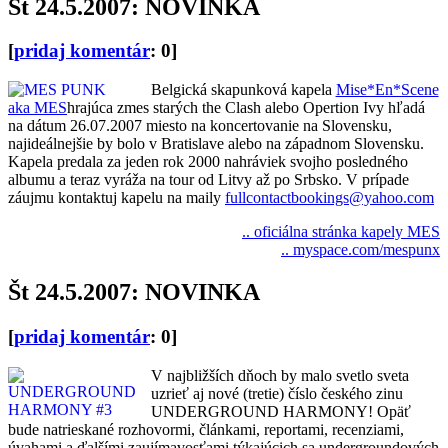
Št 24.5.2007: NOVINKA
[
pridaj komentár
: 0]
Belgická skapunková kapela
Mise*En*Scene
aka MES
hrajúca zmes starých the Clash alebo Opertion Ivy hľadá
na dátum 26.07.2007 miesto na koncertovanie na Slovensku,
najideálnejšie by bolo v Bratislave alebo na západnom Slovensku.
Kapela predala za jeden rok 2000 nahráviek svojho posledného
albumu a teraz vyráža na tour od Litvy až po Srbsko. V prípade
záujmu kontaktuj kapelu na maily
fullcontactbookings@yahoo.com
.. oficiálna stránka kapely MES
.. myspace.com/mespunx
Št 24.5.2007: NOVINKA
[
pridaj komentár
: 0]
V najbližších dňoch by malo svetlo sveta
uzrieť aj nové (tretie) číslo českého zinu
UNDERGROUND HARMONY! Opäť
bude natrieskané rozhovormi, článkami, reportami, recenziami,
úvahami a ďalšími zaujímavosťami týkajúcich sa undergroundových