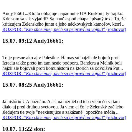
Andy16661...Kto tu obhajuje napadnutie UA Ruskom, ty trapko.
Kde som sa tak vyjadril? Sa nauč aspoň chápať písaný text. To, že
kritizujem Zelenského juntu a jeho náckovských kamošov, ktorí ..
ROZPOR: "
Kto chce mier, nech sa pripraví na vojnu!
" (rozhovor)
15.07. 09:12
Andy16661:
To je presne ako aj v Palestíne. Hamas sú hajzli ale bojujú proti
Izraelu takže preto im tam rastie podpora. Bandera a Melnik boli
hajzli ale bojovali proti komunistom na ktorích sa odvoláva Put ..
ROZPOR: "
Kto chce mier, nech sa pripraví na vojnu!
" (rozhovor)
15.07. 08:25
Andy16661:
Ja históriu UA poznám. A asi na rozdiel od teba viem čo sa tam
dialo aj pred druhou svetovou. Ja viem aj čo je Zelenský zač lebo
sledujem tie tvoje "neexistujúce a zakázané" opozične média ..
ROZPOR: "
Kto chce mier, nech sa pripraví na vojnu!
" (rozhovor)
10.07. 13:22
slon: