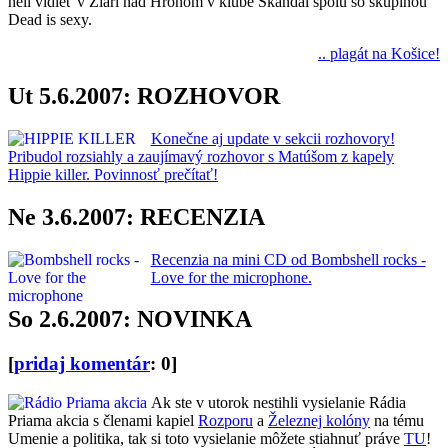
hell vidieť v Žiari nad Hronom v klube Škandál spolu so skupinou
Dead is sexy.
.. plagát na Košice!
Ut 5.6.2007: ROZHOVOR
Konečne aj update v sekcii rozhovory!
Pribudol rozsiahly a zaujímavý rozhovor s Matúšom z kapely
Hippie killer. Povinnosť prečítať!
Ne 3.6.2007: RECENZIA
Recenzia na mini CD od Bombshell rocks -
Love for the microphone.
So 2.6.2007: NOVINKA
[
pridaj komentár
: 0]
Ak ste v utorok nestihli vysielanie Rádia
Priama akcia s členami kapiel
Rozporu
a
Železnej kolóny
na tému
Umenie a politika, tak si toto vysielanie môžete stiahnuť práve
TU
!