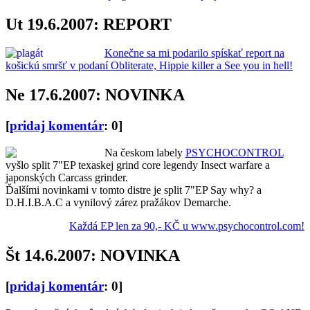
Ut 19.6.2007: REPORT
Konečne sa mi podarilo spískať report na
košickú smršť v podaní Obliterate, Hippie killer a See you in hell!
Ne 17.6.2007: NOVINKA
[
pridaj komentár
: 0]
Na českom labely
PSYCHOCONTROL
vyšlo split 7"EP texaskej grind core legendy Insect warfare a
japonských Carcass grinder.
Ďalšími novinkami v tomto distre je split 7"EP Say why? a
D.H.I.B.A.C a vynilový zárez pražákov Demarche.
Každá EP len za 90,- KČ u www.psychocontrol.com!
Št 14.6.2007: NOVINKA
[
pridaj komentár
: 0]