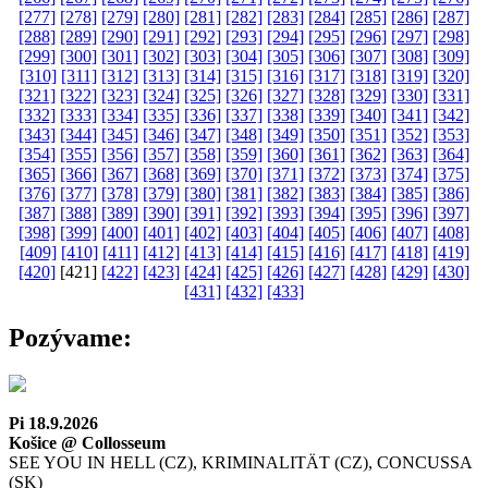
[277]
[278]
[279]
[280]
[281]
[282]
[283]
[284]
[285]
[286]
[287]
[288]
[289]
[290]
[291]
[292]
[293]
[294]
[295]
[296]
[297]
[298]
[299]
[300]
[301]
[302]
[303]
[304]
[305]
[306]
[307]
[308]
[309]
[310]
[311]
[312]
[313]
[314]
[315]
[316]
[317]
[318]
[319]
[320]
[321]
[322]
[323]
[324]
[325]
[326]
[327]
[328]
[329]
[330]
[331]
[332]
[333]
[334]
[335]
[336]
[337]
[338]
[339]
[340]
[341]
[342]
[343]
[344]
[345]
[346]
[347]
[348]
[349]
[350]
[351]
[352]
[353]
[354]
[355]
[356]
[357]
[358]
[359]
[360]
[361]
[362]
[363]
[364]
[365]
[366]
[367]
[368]
[369]
[370]
[371]
[372]
[373]
[374]
[375]
[376]
[377]
[378]
[379]
[380]
[381]
[382]
[383]
[384]
[385]
[386]
[387]
[388]
[389]
[390]
[391]
[392]
[393]
[394]
[395]
[396]
[397]
[398]
[399]
[400]
[401]
[402]
[403]
[404]
[405]
[406]
[407]
[408]
[409]
[410]
[411]
[412]
[413]
[414]
[415]
[416]
[417]
[418]
[419]
[420]
[421]
[422]
[423]
[424]
[425]
[426]
[427]
[428]
[429]
[430]
[431]
[432]
[433]
Pozývame:
Pi 18.9.2026
Košice @ Collosseum
SEE YOU IN HELL (CZ), KRIMINALITÄT (CZ), CONCUSSA
(SK)