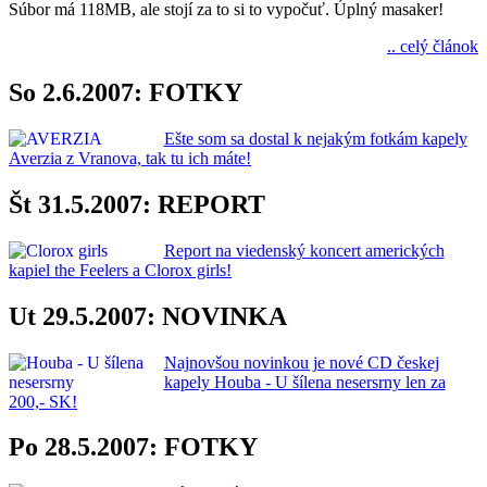
Súbor má 118MB, ale stojí za to si to vypočuť. Úplný masaker!
.. celý článok
So 2.6.2007: FOTKY
Ešte som sa dostal k nejakým fotkám kapely
Averzia z Vranova, tak tu ich máte!
Št 31.5.2007: REPORT
Report na viedenský koncert amerických
kapiel the Feelers a Clorox girls!
Ut 29.5.2007: NOVINKA
Najnovšou novinkou je nové CD českej
kapely Houba - U šílena nesersrny len za
200,- SK!
Po 28.5.2007: FOTKY