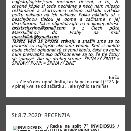
naj(eko)logickejšom možnom riešení, a to, že
chybné kópie si teda necháme a nech nám miesto
reklamácie a skartovania celého nákladu vytlačia
polku nákladu na ich náklady. Polka nákladu už s
bezchybnou tlačou je doma a začíname s jej
distribúciou. Takže objednávajte na mailovej adrese
bxixtxchxzine@gmail.com
a z Čiech píšte
Masskillahovi do Prahy na mail
masskillah@gmail.com
.
Takéto veci sa proste stávajú a snažili sme sa to
poriešiť čo najlepšie ako sme vedeli. Keď si niekto
bude chcieť objednať tú chybnú kópiu, čaká na neho
mini prekvapko ako odškodnenie za to, že tie fotky
sú špinavé. Ale na druhej strane: ŠPINAVÝ ŽIVOT =
ŠPINAVÝ PUNK = ŠPINAVÝ ZINE
"
Turčo
... stále sú dostupné limity, tak šupaj na mail (FTZN je
v plnej kvalite od začiatku ... ale rýchlo sa míňa)
St 8.7.2020: RECENZIA
Recka na split 7" INVIDIOSUS /
LITTLE PUPPY PRINCESS
!