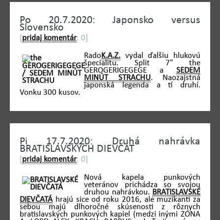
Po 20.7.2020: Japonsko versus
Slovensko
[
pridaj komentár
: 0]
Rado
K.A.Z.
vydal ďalšiu hlukovú
špecialitu. Split 7" the
GEROGERIGEGEGE a
SEDEM
MINÚT STRACHU
. Naozajstná
japonská legenda a tí druhí.
Vonku 300 kusov.
Pi 17.7.2020: Druhá nahrávka
BRATISLAVSKÝCH DIEVČAT
[
pridaj komentár
: 0]
Nová kapela punkových
veteránov prichádza so svojou
druhou nahrávkou.
BRATISLAVSKÉ
DIEVČATÁ
hrajú sice od roku 2016, ale muzikanti za
sebou majú dlhoročné skúsenosti z rôznych
bratislavských punkových kapiel (medzi inými ZÓNA