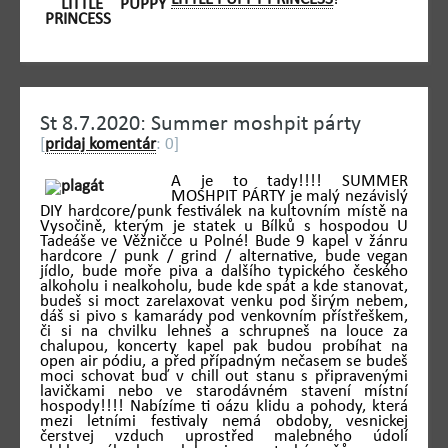
St 8.7.2020: Summer moshpit párty
[
pridaj komentár
: 0]
A je to tady!!!! SUMMER
MOSHPIT PÁRTY je malý nezávislý
DIY hardcore/punk festiválek na kultovním místě na
Vysočině, kterým je statek u Bílků s hospodou U
Tadeáše ve Věžničce u Polné! Bude 9 kapel v žánru
hardcore / punk / grind / alternative, bude vegan
jídlo, bude moře piva a dalšího typického českého
alkoholu i nealkoholu, bude kde spát a kde stanovat,
budeš si moct zarelaxovat venku pod širým nebem,
dáš si pivo s kamarády pod venkovním přístřeškem,
či si na chvilku lehneš a schrupneš na louce za
chalupou, koncerty kapel pak budou probíhat na
open air pódiu, a před případným nečasem se budeš
moci schovat buď v chill out stanu s připravenými
lavičkami nebo ve starodávném stavení místní
hospody!!!! Nabízíme ti oázu klidu a pohody, která
mezi letními festivaly nemá obdoby, vesnickej
čerstvej vzduch uprostřed malebného údolí