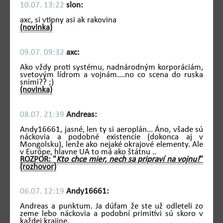
10.07. 13:22
slon:
axc, si vtipny asi ak rakovina
(novinka)
09.07. 09:32
axc:
Ako vždy proti systému, nadnárodným korporáciám,
svetovým lídrom a vojnám....no co scena do ruska
snimi?? ;)
(novinka)
08.07. 21:39
Andreas:
Andy16661, jasné, len ty si aeroplán... Áno, všade sú
náckovia a podobné existencie (dokonca aj v
Mongolsku), lenže ako nejaké okrajové elementy. Ale
v Európe, hlavne UA to má ako štátnu ..
ROZPOR: "
Kto chce mier, nech sa pripraví na vojnu!
"
(rozhovor)
06.07. 12:19
Andy16661:
Andreas a punktum. Ja dúfam že ste už odleteli zo
zeme lebo náckovia a podobní primitívi sú skoro v
každej krajine.