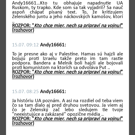
Andy16661...Kto tu obhajuje napadnutie UA
Ruskom, ty trapko. Kde som sa tak vyjadril? Sa nauč
aspoň chápať písaný text. To, že kritizujem
Zelenského juntu a jeho náckovských kamošov, ktorí
..
ROZPOR: "
Kto chce mier, nech sa pripraví na vojnu!
"
(rozhovor)
15.07. 09:12
Andy16661:
To je presne ako aj v Palestíne. Hamas sú hajzli ale
bojujú proti Izraelu takže preto im tam rastie
podpora. Bandera a Melnik boli hajzli ale bojovali
proti komunistom na ktorích sa odvoláva Put ..
ROZPOR: "
Kto chce mier, nech sa pripraví na vojnu!
"
(rozhovor)
15.07. 08:25
Andy16661:
Ja históriu UA poznám. A asi na rozdiel od teba viem
čo sa tam dialo aj pred druhou svetovou. Ja viem aj
čo je Zelenský zač lebo sledujem tie tvoje
"neexistujúce a zakázané" opozične média ..
ROZPOR: "
Kto chce mier, nech sa pripraví na vojnu!
"
(rozhovor)