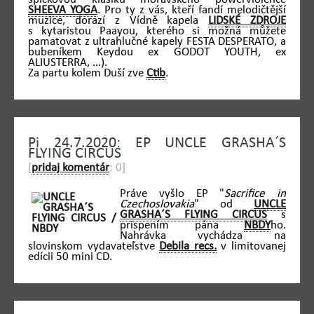
SHEEVA YOGA
. Pro ty z vás, kteří fandí melodičtější
muzice, dorazí z Vídně kapela
LIDSKÉ ZDROJE
s kytaristou Paayou, kterého si možná můžete
pamatovat z ultrahlučné kapely FESTA DESPERATO, a
bubeníkem Keydou ex GODOT YOUTH, ex
ALIUSTERRA, ...).
Za partu kolem Duší zve
Ctib
.
Pi 24.7.2020: EP UNCLE GRASHA´S
FLYING CIRCUS
[
pridaj komentár
: 0]
Práve vyšlo EP "
Sacrifice in
Czechoslovakia
" od
UNCLE
GRASHA´S FLYING CIRCUS
s
prispením pána
NBDY
ho.
Nahrávka vychádza na
slovinskom vydavateľstve
Debila recs.
v limitovanej
edícii 50 mini CD.