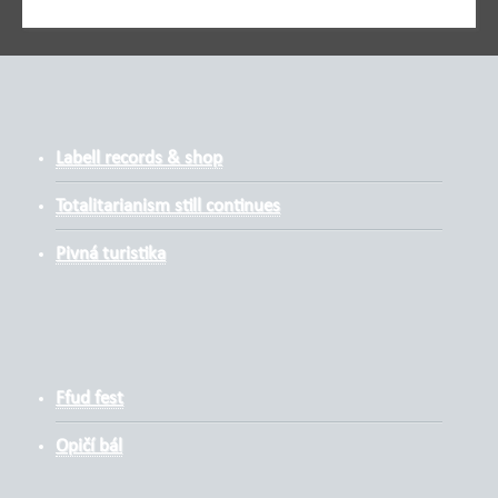
Labell records & shop
Totalitarianism still continues
Pivná turistika
Ffud fest
Opičí bál