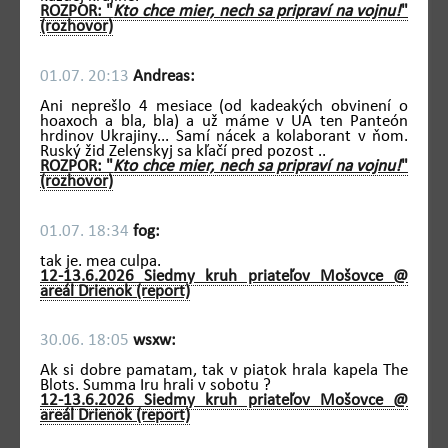
ROZPOR: "
Kto chce mier, nech sa pripraví na vojnu!
"
(rozhovor)
01.07. 20:13
Andreas:
Ani neprešlo 4 mesiace (od kadeakých obvinení o
hoaxoch a bla, bla) a už máme v UA ten Panteón
hrdinov Ukrajiny... Samí nácek a kolaborant v ňom.
Ruský žid Zelenskyj sa kľačí pred pozost ..
ROZPOR: "
Kto chce mier, nech sa pripraví na vojnu!
"
(rozhovor)
01.07. 18:34
fog:
tak je. mea culpa.
12-13.6.2026 Siedmy kruh priateľov Mošovce @
areál Drienok (report)
30.06. 18:05
wsxw:
Ak si dobre pamatam, tak v piatok hrala kapela The
Blots. Summa Iru hrali v sobotu ?
12-13.6.2026 Siedmy kruh priateľov Mošovce @
areál Drienok (report)