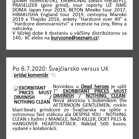
(power violence/UK), EMBRIONAL (death metal/PL),
PRASELIZER (gore grind), tour reporty UŽ JSME
DOMA Japan tour 2019, BETON Mexiko tour 2017,
HIBAKUSHA England tour 2019, cestopisy Maroko
2019 a Thajsko 2016, ankety "Hardcore over 40" a
"Hardcore domovarnictví" a recenzie na ziny, filmy a
nahrávky.
V blízkej dobe k dostaniu u väčšiny distribútorov za
140,- KČ alebo na
buryzone@seznam.cz
!
Po 6.7.2020: Švajčiarsko versus UK
[
pridaj komentár
: 0]
Novinkou u
Dead heroes
je split
7"
EXORBITANT PRICES MUST
DIMINISH
/
NOTHING CLEAN
:
Nová akvizícia s bubeníkom the
AFTERNOON GENTLEMEN, rockin
blast-beats grindcore zo Švajčiarska na splite s
ostrovnou fast stálicou ala DESPISE YOU - NOTHING
CLEAN s ľuďmi z MANGLE, NAZI KILLER, DOET PILLS &
HANGOVER HEARTHATTACK. Náklad 500 kusov,
vydané v kolaborácii.