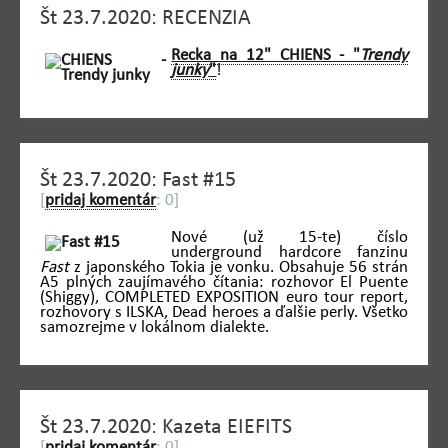
Št 23.7.2020: RECENZIA
Recka na 12" CHIENS - "
Trendy
junky
"
!
Št 23.7.2020: Fast #15
[
pridaj komentár
: 0]
Nové (už 15-te) číslo
underground hardcore fanzinu
Fast
z japonského Tokia je vonku. Obsahuje 56 strán
A5 plných zaujímavého čítania: rozhovor El Puente
(Shiggy), COMPLETED EXPOSITION euro tour report,
rozhovory s ILSKA, Dead heroes a ďalšie perly. Všetko
samozrejme v lokálnom dialekte.
Št 23.7.2020: Kazeta EIEFITS
[
pridaj komentár
: 0]