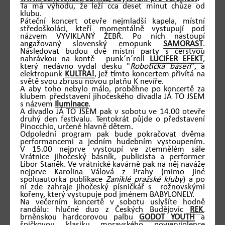
Ta má výhodu, že leží cca deset minut chůze od
klubu.
Páteční koncert otevře nejmladší kapela, místní
středoškoláci, kteří momentálně vystupují pod
názvem VYVIKLANÝ ŽEBŘ. Po nich nastoupí
angažovaný slovenský emopunk
SAMORAST
.
Následovat budou dvě místní party s čerstvou
nahrávkou na kontě - punk´n´roll
LUCIFER EFEKT
,
který nedávno vydal desku "
Robotická báseň
", a
elektropunk
KULTRA!
, jež tímto koncertem přivítá na
světě svou zbrusu novou platňu K nevíře.
A aby toho nebylo málo, proběhne po koncertě za
klubem představení jihočeského divadla JÁ TO JSEM
s názvem
Iluminace
.
A divadlo JÁ TO JSEM pak v sobotu ve 14.00 otevře
druhý den festivalu. Tentokrát půjde o představení
Pinocchio, určené hlavně dětem.
Odpolední program pak bude pokračovat dvěma
performancemi a jedním hudebním vystoupením.
V 15.00 nejprve vystoupí ve ztemnělém sále
Vrátnice jihočeský básník, publicista a performer
Libor Staněk. Ve vrátnické kavárně pak na něj naváže
nejprve Karolina Válová z Prahy (mimo jiné
spoluautorka publikace
Zaniklé pražské kluby
) a po
ní zde zahraje jihočeský písničkář s rožnovskými
kořeny, který vystupuje pod jménem BABYLONELY.
Na večerním koncertě v sobotu uslyšíte hodně
randálu: hlučné duo z Českých Budějovic
REK
,
brněnskou hardcorovou palbu
GODOT YOUTH
a
špičkovou klasiku moravského powerviolence