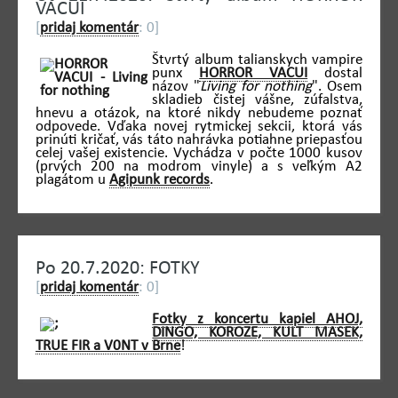
VACUI
[
pridaj komentár
: 0]
Štvrtý album talianskych vampire
punx
HORROR VACUI
dostal
názov "
Living for nothing
". Osem
skladieb čistej vášne, zúfalstva,
hnevu a otázok, na ktoré nikdy nebudeme poznať
odpovede. Vďaka novej rytmickej sekcii, ktorá vás
prinúti kričať, vás táto nahrávka potiahne priepasťou
celej vašej existencie. Vychádza v počte 1000 kusov
(prvých 200 na modrom vinyle) a s veľkým A2
plagátom u
Agipunk records
.
Po 20.7.2020: FOTKY
[
pridaj komentár
: 0]
Fotky z koncertu kapiel AHOJ,
DINGO, KOROZE, KULT MASEK,
TRUE FIR a V0NT v Brne
!