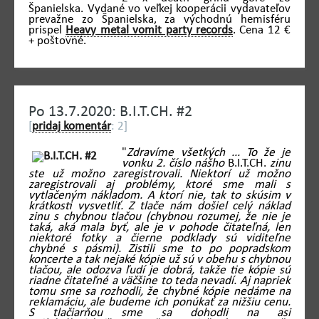
Španielska. Vydané vo veľkej kooperácii vydavateľov
prevažne zo Španielska, za východnú hemisféru
prispel
Heavy metal vomit party records
. Cena 12 €
+ poštovné.
Po 13.7.2020: B.I.T.CH. #2
[
pridaj komentár
: 2]
"
Zdravíme všetkých ... To že je
vonku 2. číslo nášho
B.I.T.CH.
zinu
ste už možno zaregistrovali. Niektorí už možno
zaregistrovali aj problémy, ktoré sme mali s
vytlačeným nákladom. A ktorí nie, tak to skúsim v
krátkosti vysvetliť. Z tlače nám došiel celý náklad
zinu s chybnou tlačou (chybnou rozumej, že nie je
taká, aká mala byť, ale je v pohode čitateľná, len
niektoré fotky a čierne podklady sú viditeľne
chybné s pásmi). Zistili sme to po popradskom
koncerte a tak nejaké kópie už sú v obehu s chybnou
tlačou, ale odozva ľudí je dobrá, takže tie kópie sú
riadne čitateľné a väčšine to teda nevadí. Aj napriek
tomu sme sa rozhodli, že chybné kópie nedáme na
reklamáciu, ale budeme ich ponúkať za nižšiu cenu.
S tlačiarňou sme sa dohodli na asi