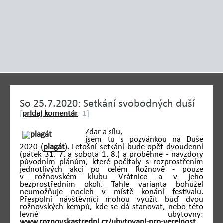
So 25.7.2020: Setkání svobodných duší
[
pridaj komentár
: 1]
Zdar a sílu,
jsem tu s pozvánkou na Duše
2020 (
plagát
). Letošní setkání bude opět dvoudenní
(pátek 31. 7. a sobota 1. 8.) a proběhne - navzdory
původním plánům, které počítaly s rozprostřením
jednotlivých akcí po celém Rožnově - pouze
v rožnovském klubu Vrátnice a v jeho
bezprostředním okolí. Tahle varianta bohužel
neumožňuje nocleh v místě konání festivalu.
Přespolní návštěvníci mohou využít buď dvou
rožnovských kempů, kde se dá stanovat, nebo této
levné ubytovny:
www.roznovskastredni.cz/ubytovani-pro-verejnost
.