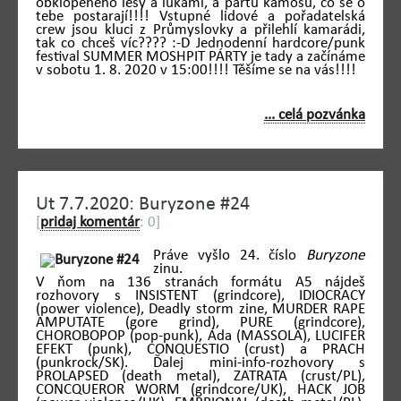
obklopeného lesy a lukami, a partu kámošů, co se o
tebe postarají!!!! Vstupné lidové a pořadatelská
crew jsou kluci z Průmyslovky a přilehlí kamarádi,
tak co chceš víc???? :-D Jednodenní hardcore/punk
festival SUMMER MOSHPIT PÁRTY je tady a začínáme
v sobotu 1. 8. 2020 v 15:00!!!! Těšíme se na vás!!!!
... celá pozvánka
Ut 7.7.2020: Buryzone #24
[
pridaj komentár
: 0]
Práve vyšlo 24. číslo
Buryzone
zinu.
V ňom na 136 stranách formátu A5 nájdeš
rozhovory s INSISTENT (grindcore), IDIOCRACY
(power violence), Deadly storm zine, MURDER RAPE
AMPUTATE (gore grind), PURE (grindcore),
CHOROBOPOP (pop-punk), Áda (MASSOLA), LUCIFER
EFEKT (punk), CONQUESTIO (crust) a PRACH
(punkrock/SK). Ďalej mini-info-rozhovory s
PROLAPSED (death metal), ZATRATA (crust/PL),
CONCQUEROR WORM (grindcore/UK), HACK JOB