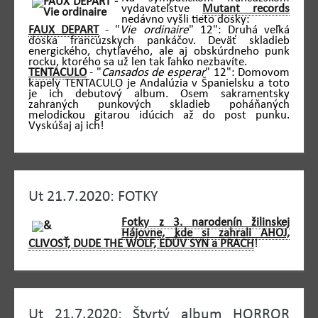
vydavateľstve
Mutant records
nedávno vyšli tieto dosky:
FAUX DEPART
- "
Vie ordinaire
" 12": Druhá veľká
doska francúzskych pankáčov. Deväť skladieb
energického, chytľavého, ale aj obskúrdneho punk
rocku, ktorého sa už len tak ľahko nezbavíte.
TENTACULO
- "
Cansados de esperar
" 12": Domovom
kapely TENTACULO je Andalúzia v Španielsku a toto
je ich debutový album. Osem sakramentsky
zahraných punkových skladieb poháňaných
melodickou gitarou idúcich až do post punku.
Vyskúšaj aj ich!
Ut 21.7.2020: FOTKY
Fotky z 3. narodenín žilinskej
Hájovne, kde si zahrali AHOJ,
CLIVOSŤ, DUDE THE WOLF, EDŮV SYN a PRACH
!
Ut 21.7.2020: Štvrtý album HORROR