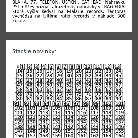
BLAHA, 77, TELEFON, UŠTKNI, CATHEAD. Nahrávku
PSI môžeš poznať z kazetovej nahrávky s TRAGIEDIA,
ktorá vyšla kedysi na Malarie records. Tentoraz
vychádza na
Ultima ratio records
v náklade 300
kusov.
Staršie novinky:
#
[1]
[2]
[3]
[4]
[5]
[6]
[7]
[8]
[9]
[10]
[11]
[12]
[13]
[14]
[15]
[16]
[17]
[18]
[19]
[20]
[21]
[22]
[23]
[24]
[25]
[26]
[27]
[28]
[29]
[30]
[31]
[32]
[33]
[34]
[35]
[36]
[37]
[38]
[39]
[40]
[41]
[42]
[43]
[44]
[45]
[46]
[47]
[48]
[49]
[50]
[51]
[52]
[53]
[54]
[55]
[56]
[57]
[58]
[59]
[60]
[61]
[62]
[63]
[64]
[65]
[66]
[67]
[68]
[69]
[70]
[71]
[72]
[73]
[74]
[75]
[76]
[77]
[78]
[79]
[80]
[81]
[82]
[83]
[84]
[85]
[86]
[87]
[88]
[89]
[90]
[91]
[92]
[93]
[94]
[95]
[96]
[97]
[98]
[99]
[100]
[101]
[102]
[103]
[104]
[105]
[106]
[107]
[108]
[109]
[110]
[111]
[112]
[113]
[114]
[115]
[116]
[117]
[118]
[119]
[120]
[121]
[122]
[123]
[124]
[125]
[126]
[127]
[128]
[129]
[130]
[131]
[132]
[133]
[134]
[135]
[136]
[137]
[138]
[139]
[140]
[141]
[142]
[143]
[144]
[145]
[146]
[147]
[148]
[149]
[150]
[151]
[152]
[153]
[154]
[155]
[156]
[157]
[158]
[159]
[160]
[161]
[162]
[163]
[164]