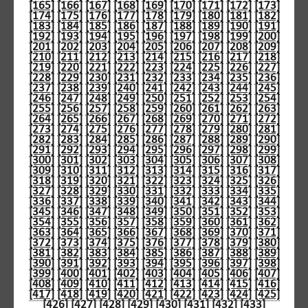
[165]
[166]
[167]
[168]
[169]
[170]
[171]
[172]
[173]
[174]
[175]
[176]
[177]
[178]
[179]
[180]
[181]
[182]
[183]
[184]
[185]
[186]
[187]
[188]
[189]
[190]
[191]
[192]
[193]
[194]
[195]
[196]
[197]
[198]
[199]
[200]
[201]
[202]
[203]
[204]
[205]
[206]
[207]
[208]
[209]
[210]
[211]
[212]
[213]
[214]
[215]
[216]
[217]
[218]
[219]
[220]
[221]
[222]
[223]
[224]
[225]
[226]
[227]
[228]
[229]
[230]
[231]
[232]
[233]
[234]
[235]
[236]
[237]
[238]
[239]
[240]
[241]
[242]
[243]
[244]
[245]
[246]
[247]
[248]
[249]
[250]
[251]
[252]
[253]
[254]
[255]
[256]
[257]
[258]
[259]
[260]
[261]
[262]
[263]
[264]
[265]
[266]
[267]
[268]
[269]
[270]
[271]
[272]
[273]
[274]
[275]
[276]
[277]
[278]
[279]
[280]
[281]
[282]
[283]
[284]
[285]
[286]
[287]
[288]
[289]
[290]
[291]
[292]
[293]
[294]
[295]
[296]
[297]
[298]
[299]
[300]
[301]
[302]
[303]
[304]
[305]
[306]
[307]
[308]
[309]
[310]
[311]
[312]
[313]
[314]
[315]
[316]
[317]
[318]
[319]
[320]
[321]
[322]
[323]
[324]
[325]
[326]
[327]
[328]
[329]
[330]
[331]
[332]
[333]
[334]
[335]
[336]
[337]
[338]
[339]
[340]
[341]
[342]
[343]
[344]
[345]
[346]
[347]
[348]
[349]
[350]
[351]
[352]
[353]
[354]
[355]
[356]
[357]
[358]
[359]
[360]
[361]
[362]
[363]
[364]
[365]
[366]
[367]
[368]
[369]
[370]
[371]
[372]
[373]
[374]
[375]
[376]
[377]
[378]
[379]
[380]
[381]
[382]
[383]
[384]
[385]
[386]
[387]
[388]
[389]
[390]
[391]
[392]
[393]
[394]
[395]
[396]
[397]
[398]
[399]
[400]
[401]
[402]
[403]
[404]
[405]
[406]
[407]
[408]
[409]
[410]
[411]
[412]
[413]
[414]
[415]
[416]
[417]
[418]
[419]
[420]
[421]
[422]
[423]
[424]
[425]
[426]
[427]
[428]
[429]
[430]
[431]
[432]
[433]