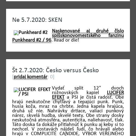
Ne 5.7.2020: SKEN
Naskenované aj druhé číslo
spišskonovomestského fanzinu
Punkheard #2 / 96
. Read or die!
Št 2.7.2020: Česko versus Česko
[
pridaj komentár
: 0]
Vydať split 12" dvoch
rožnovských kapiel
LUCIFER
EFEKT
a PSI je čistá radosť. Obe
hrajú neskutočne chytľavý a tepajúci punk. Punk,
husia koža, mraz na chrbte. Jedna kapela hrajúca,
druhá už nie. Nahrávky drtiace, valiaci punkový
nárez, skvelá hudba, skvelé texty. Obe strany dosky
neskutočná atmosféra, autenticita, naliehavosť, tlak.
Táto doska ťa dokáže přitiahnúť k punku aj keby si to
nechcel. V zostavách nájdeš ľudí, čo hrávali alebo
hrajú v COMPLICITÉ CANDIDE, VÝBOR VEŘEJNÉHO