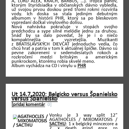
A, LORD ALEX, KRACH, BARBUS, ...). Trojica pánov,
ktorým štyridsiadka v občianských dávno vybledla,
už svojou prvou doskou pred třomi rokmi rozvírila
vody. Ich doska sa stala jediným debutným
albumom v histórii PHR, ktorý sa po bleskovom
vypredaní dočkal vinylového dolisu.
Nová nahrávka pokračuje v stopách svojho
predchodcu a sype silné melódie jednu za druhou.
Snáď by sa dalo povedať, že je i o niečo
kompaktnejšia a vyzretejšia. Muzikanti
z BRATISLAVSKÝCH DIEVČAT jednoducho vedia, čo
chcú hrať a patria v tom k aktuálnej špičke. Dávno sú
pevne zakoreneni v sedemdesiatych rokoch a
rozkročení medzi britským a americkým
punkrockom, ktorému robia skvelé meno.
Album vychádza na CD i vinylu u
PHR
Ut 14.7.2020: Belgicko versus Španielsko
versus Španielsko
[
pridaj komentár
: 0]
Vonku je 3 way split 12"
AGATHOCLES / MIXOMATOSIS /
SACTHU
: 1 x belgický mincecore a
2 x death grind gore zo