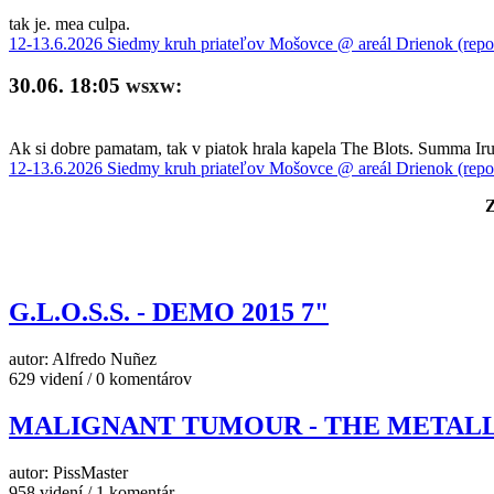
tak je. mea culpa.
12-13.6.2026 Siedmy kruh priateľov Mošovce @ areál Drienok (repo
30.06. 18:05
wsxw:
Ak si dobre pamatam, tak v piatok hrala kapela The Blots. Summa Iru 
12-13.6.2026 Siedmy kruh priateľov Mošovce @ areál Drienok (repo
Z
G.L.O.S.S. - DEMO 2015 7"
autor: Alfredo Nuñez
629 videní / 0 komentárov
MALIGNANT TUMOUR - THE METALL
autor: PissMaster
958 videní / 1 komentár