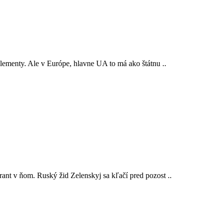
lementy. Ale v Európe, hlavne UA to má ako štátnu ..
ant v ňom. Ruský žid Zelenskyj sa kľačí pred pozost ..