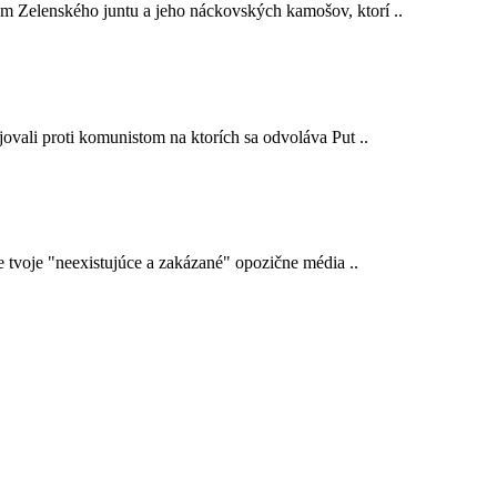
em Zelenského juntu a jeho náckovských kamošov, ktorí ..
ojovali proti komunistom na ktorích sa odvoláva Put ..
e tvoje "neexistujúce a zakázané" opozične média ..