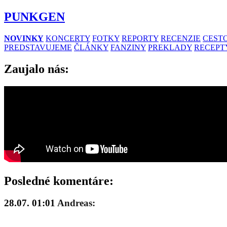
PUNKGEN
NOVINKY
KONCERTY
FOTKY
REPORTY
RECENZIE
CESTO
PREDSTAVUJEME
ČLÁNKY
FANZINY
PREKLADY
RECEPT
Zaujalo nás:
Posledné komentáre:
28.07. 01:01
Andreas: