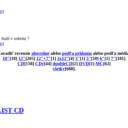
rt)
hrali v sobotu ?
rt)
oradiť recenzie
abecedne
alebo
podľa pridania
alebo podľa médi
10"
[18]
12"
[205]
12"+7"
[1]
2x12"
[4]
3"
[1]
5"
[10]
6"
[1]
7"
[181]
CD
[158]
CDr
[44]
doubleCD
[2]
DVD
[1]
MC
[62]
všetky
[688].
IST CD