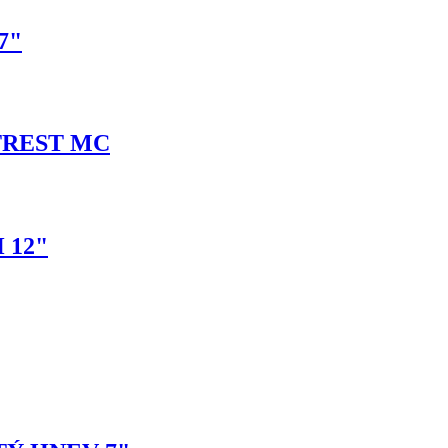
7"
TREST MC
 12"