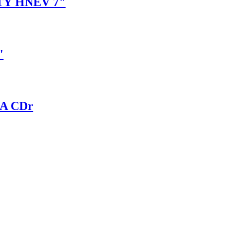
TÝ HNEV 7"
"
A CDr