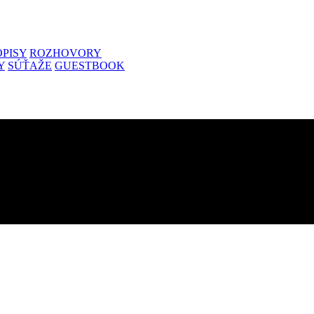
PISY
ROZHOVORY
Y
SÚŤAŽE
GUESTBOOK