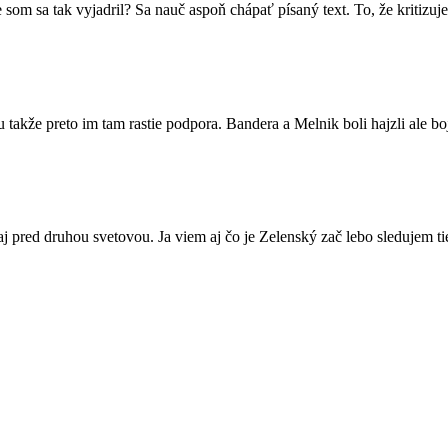
m sa tak vyjadril? Sa nauč aspoň chápať písaný text. To, že kritizuj
lu takže preto im tam rastie podpora. Bandera a Melnik boli hajzli ale b
aj pred druhou svetovou. Ja viem aj čo je Zelenský zač lebo sledujem ti