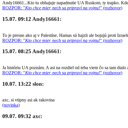
Andy16661...Kto tu obhajuje napadnutie UA Ruskom, ty trapko. Kde so
ROZPOR: "
Kto chce mier, nech sa pripraví na vojnu!
" (rozhovor)
15.07. 09:12
Andy16661:
To je presne ako aj v Palestíne. Hamas sú hajzli ale bojujú proti Izrae
ROZPOR: "
Kto chce mier, nech sa pripraví na vojnu!
" (rozhovor)
15.07. 08:25
Andy16661:
Ja históriu UA poznám. A asi na rozdiel od teba viem čo sa tam dialo 
ROZPOR: "
Kto chce mier, nech sa pripraví na vojnu!
" (rozhovor)
10.07. 13:22
slon:
axc, si vtipny asi ak rakovina
(novinka)
09.07. 09:32
axc: