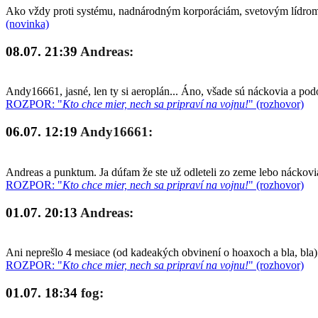
Ako vždy proti systému, nadnárodným korporáciám, svetovým lídrom a
(novinka)
08.07. 21:39
Andreas:
Andy16661, jasné, len ty si aeroplán... Áno, všade sú náckovia a po
ROZPOR: "
Kto chce mier, nech sa pripraví na vojnu!
" (rozhovor)
06.07. 12:19
Andy16661:
Andreas a punktum. Ja dúfam že ste už odleteli zo zeme lebo náckovia
ROZPOR: "
Kto chce mier, nech sa pripraví na vojnu!
" (rozhovor)
01.07. 20:13
Andreas:
Ani neprešlo 4 mesiace (od kadeakých obvinení o hoaxoch a bla, bla)
ROZPOR: "
Kto chce mier, nech sa pripraví na vojnu!
" (rozhovor)
01.07. 18:34
fog: