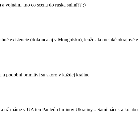
 vojnám....no co scena do ruska snimi?? ;)
dobné existencie (dokonca aj v Mongolsku), lenže ako nejaké okrajové e
 a podobní primitívi sú skoro v každej krajine.
 a už máme v UA ten Panteón hrdinov Ukrajiny... Samí nácek a kolabor