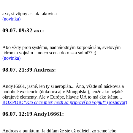
axc, si vtipny asi ak rakovina
(novinka)
09.07. 09:32
axc:
Ako vždy proti systému, nadnárodným korporáciám, svetovým
lídrom a vojnám....no co scena do ruska snimi?? ;)
(novinka)
08.07. 21:39
Andreas:
Andy16661, jasné, len ty si aeroplán... Áno, všade sú náckovia a
podobné existencie (dokonca aj v Mongolsku), lenže ako nejaké
okrajové elementy. Ale v Európe, hlavne UA to má ako štátnu ..
ROZPOR: "
Kto chce mier, nech sa pripraví na vojnu!
" (rozhovor)
06.07. 12:19
Andy16661:
Andreas a punktum. Ja dúfam že ste už odleteli zo zeme lebo