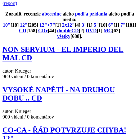
(report)
Zoradiť recenzie
abecedne
alebo
podľa pridania
alebo podľa
média:
10"
[18]
12"
[205]
12"+7"
[1]
2x12"
[4]
3"
[1]
5"
[10]
6"
[1]
7"
[181]
CD
[158]
CDr
[44]
doubleCD
[2]
DVD
[1]
MC
[62]
všetky
[688].
NON SERVIUM - EL IMPERIO DEL
MAL CD
autor: Krueger
969 videní / 0 komentárov
VYSOKÉ NAPĚTÍ - NA DRUHOU
DOBU .. CD
autor: Krueger
900 videní / 0 komentárov
CO-CA - ŘÁD POTVRZUJE CHYBA!
12"