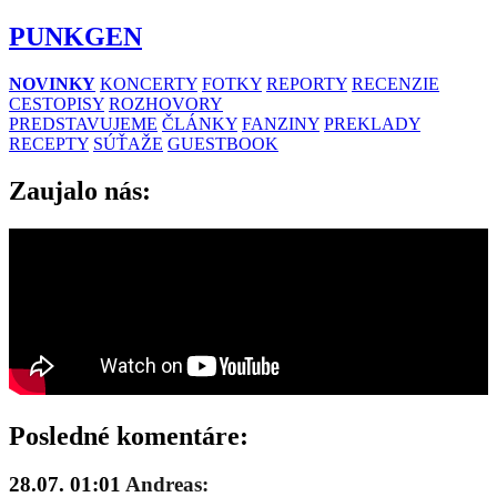
PUNKGEN
NOVINKY
KONCERTY
FOTKY
REPORTY
RECENZIE
CESTOPISY
ROZHOVORY
PREDSTAVUJEME
ČLÁNKY
FANZINY
PREKLADY
RECEPTY
SÚŤAŽE
GUESTBOOK
Zaujalo nás:
Posledné komentáre:
28.07. 01:01
Andreas: