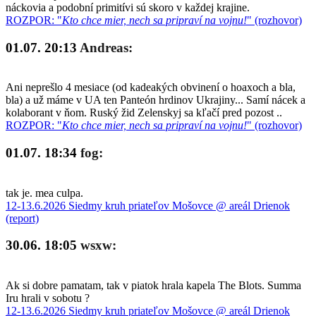
náckovia a podobní primitívi sú skoro v každej krajine.
ROZPOR: "
Kto chce mier, nech sa pripraví na vojnu!
" (rozhovor)
01.07. 20:13
Andreas:
Ani neprešlo 4 mesiace (od kadeakých obvinení o hoaxoch a bla,
bla) a už máme v UA ten Panteón hrdinov Ukrajiny... Samí nácek a
kolaborant v ňom. Ruský žid Zelenskyj sa kľačí pred pozost ..
ROZPOR: "
Kto chce mier, nech sa pripraví na vojnu!
" (rozhovor)
01.07. 18:34
fog:
tak je. mea culpa.
12-13.6.2026 Siedmy kruh priateľov Mošovce @ areál Drienok
(report)
30.06. 18:05
wsxw:
Ak si dobre pamatam, tak v piatok hrala kapela The Blots. Summa
Iru hrali v sobotu ?
12-13.6.2026 Siedmy kruh priateľov Mošovce @ areál Drienok