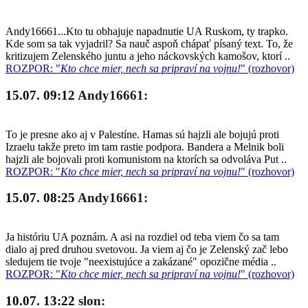
Andy16661...Kto tu obhajuje napadnutie UA Ruskom, ty trapko.
Kde som sa tak vyjadril? Sa nauč aspoň chápať písaný text. To, že
kritizujem Zelenského juntu a jeho náckovských kamošov, ktorí ..
ROZPOR: "
Kto chce mier, nech sa pripraví na vojnu!
" (rozhovor)
15.07. 09:12
Andy16661:
To je presne ako aj v Palestíne. Hamas sú hajzli ale bojujú proti
Izraelu takže preto im tam rastie podpora. Bandera a Melnik boli
hajzli ale bojovali proti komunistom na ktorích sa odvoláva Put ..
ROZPOR: "
Kto chce mier, nech sa pripraví na vojnu!
" (rozhovor)
15.07. 08:25
Andy16661:
Ja históriu UA poznám. A asi na rozdiel od teba viem čo sa tam
dialo aj pred druhou svetovou. Ja viem aj čo je Zelenský zač lebo
sledujem tie tvoje "neexistujúce a zakázané" opozične média ..
ROZPOR: "
Kto chce mier, nech sa pripraví na vojnu!
" (rozhovor)
10.07. 13:22
slon: