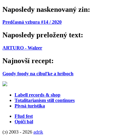
Naposledy naskenovaný zin:
Predčasná vzbura #14 / 2020
Naposledy preložený text:
ARTURO - Walzer
Najnovší recept:
Goody foody na cibuľke a hríboch
Labell records & shop
Totalitarianism still continues
Pivná turistika
Ffud fest
Opičí bál
(ɔ) 2003 - 2026
adrik