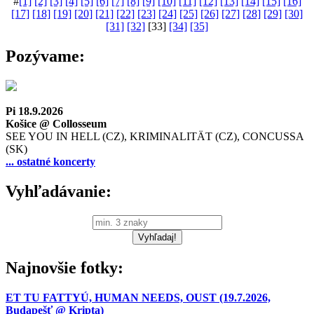
#
[1]
[2]
[3]
[4]
[5]
[6]
[7]
[8]
[9]
[10]
[11]
[12]
[13]
[14]
[15]
[16]
[17]
[18]
[19]
[20]
[21]
[22]
[23]
[24]
[25]
[26]
[27]
[28]
[29]
[30]
[31]
[32]
[33]
[34]
[35]
Pozývame:
Pi 18.9.2026
Košice @ Collosseum
SEE YOU IN HELL (CZ), KRIMINALITÄT (CZ), CONCUSSA
(SK)
... ostatné koncerty
Vyhľadávanie:
Najnovšie fotky:
ET TU FATTYÚ, HUMAN NEEDS, OUST (19.7.2026,
Budapešť @ Kripta)