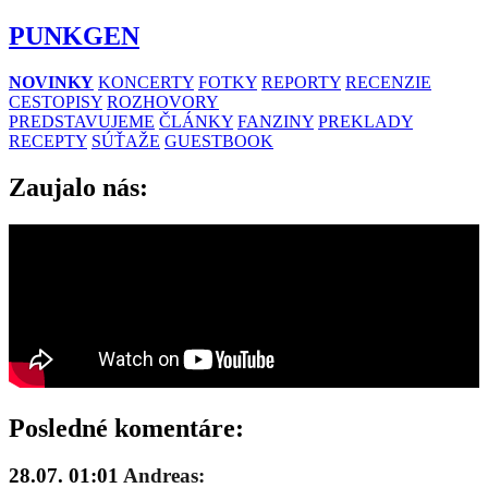
PUNKGEN
NOVINKY
KONCERTY
FOTKY
REPORTY
RECENZIE
CESTOPISY
ROZHOVORY
PREDSTAVUJEME
ČLÁNKY
FANZINY
PREKLADY
RECEPTY
SÚŤAŽE
GUESTBOOK
Zaujalo nás:
Posledné komentáre:
28.07. 01:01
Andreas: