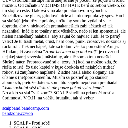
Už v úvodnom nástupe na druhej strane je počuť, že pôjde o tvrdšiu
muziku. Od začiatku VICTIMS OF HATE berú so sebou všetko, čo
im stojí v ceste. Tlaková vlna ako pri atómovom výbuchu.
Zmetalizované gitary, grindové bicie a hardcorepunkový spev. Hoci
sa skúšajú jeho rôzne polohy, určite by som ho vytiahol viac
dopredu, aby v niektorých premakanejších zabíjačkách až tak
nezanikal. Ináč je to totálny mix všetkého, načo si len spomenieš, ale
nielen namiešaný halabala, aby zaujal čo najviac ľudí. Je to parný
valec! Je tu trash metal, crust, hard core, punk, crossover, dokonca aj
rocknroll. Tiež nechápeš, kde sa to tam všetko pomestilo? Ani ja.
Hľadám, či záverečná "
Hour between dog and wolf
" je cover od
nejakej starej severskej mäsiariny, ale nič som o tom nenašiel.
Slušný náter. Prepracované sú aj texty. Aj keď sa možno zdá, že
riešia to isté, čo tisíc kapiel v kuse dookola už nejakých tridsať
rokov, sú zaujímavo napísané. Žiadne heslá alebo slogany, ale
čítanie s (ne)porozumením. Musím sa pozrieť aj po starších
albumoch, pretože doteraz som túto kapelu neprávom prehliadal.
"
Jsme ochotní vést diskuzi, ale pouze pokud vyhrajeme.
"
No a kto sa stal "víťazom"? SCALP stavili na priamočiarosť a
úprimnosť, V.O.H. na väčšiu brutalitu, tak si vyber.
scalpband.bandcamp.com
bandzone.cz/voh
SCALP - Proti sobě