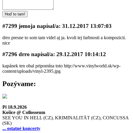
#7299 jemoja napí­sal/a: 31.12.2017 13:07:03
drro presne to som tam videl aj ja. kvoli tej farbnosti a kompozicii.
nice
#7296 drro napí­sal/a: 29.12.2017 10:14:12
kapánek ten obal pripomína toto http://www.vinylworld.sk/wp-
content/uploads/vinyl-2395.jpg
Pozývame:
Pi 18.9.2026
Košice @ Collosseum
SEE YOU IN HELL (CZ), KRIMINALITÄT (CZ), CONCUSSA
(SK)
... ostatné koncerty