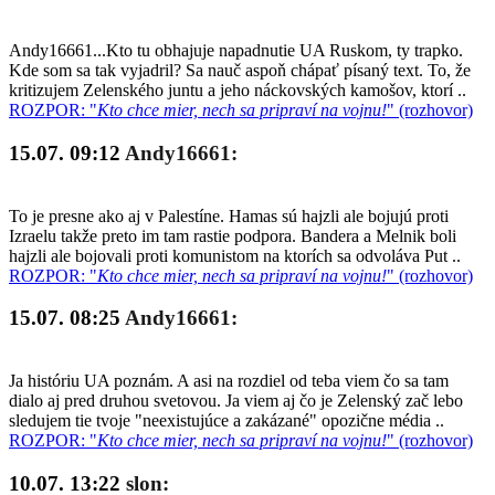
Andy16661...Kto tu obhajuje napadnutie UA Ruskom, ty trapko.
Kde som sa tak vyjadril? Sa nauč aspoň chápať písaný text. To, že
kritizujem Zelenského juntu a jeho náckovských kamošov, ktorí ..
ROZPOR: "
Kto chce mier, nech sa pripraví na vojnu!
" (rozhovor)
15.07. 09:12
Andy16661:
To je presne ako aj v Palestíne. Hamas sú hajzli ale bojujú proti
Izraelu takže preto im tam rastie podpora. Bandera a Melnik boli
hajzli ale bojovali proti komunistom na ktorích sa odvoláva Put ..
ROZPOR: "
Kto chce mier, nech sa pripraví na vojnu!
" (rozhovor)
15.07. 08:25
Andy16661:
Ja históriu UA poznám. A asi na rozdiel od teba viem čo sa tam
dialo aj pred druhou svetovou. Ja viem aj čo je Zelenský zač lebo
sledujem tie tvoje "neexistujúce a zakázané" opozične média ..
ROZPOR: "
Kto chce mier, nech sa pripraví na vojnu!
" (rozhovor)
10.07. 13:22
slon: