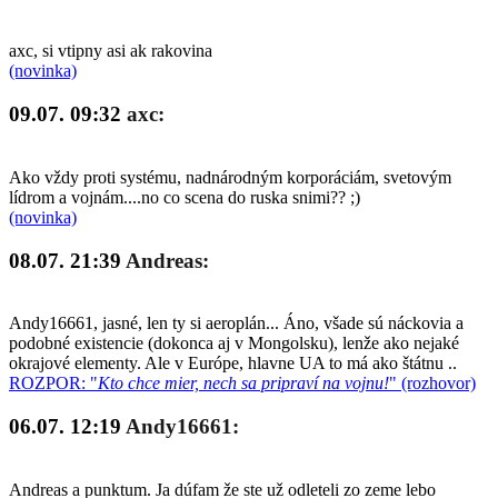
axc, si vtipny asi ak rakovina
(novinka)
09.07. 09:32
axc:
Ako vždy proti systému, nadnárodným korporáciám, svetovým
lídrom a vojnám....no co scena do ruska snimi?? ;)
(novinka)
08.07. 21:39
Andreas:
Andy16661, jasné, len ty si aeroplán... Áno, všade sú náckovia a
podobné existencie (dokonca aj v Mongolsku), lenže ako nejaké
okrajové elementy. Ale v Európe, hlavne UA to má ako štátnu ..
ROZPOR: "
Kto chce mier, nech sa pripraví na vojnu!
" (rozhovor)
06.07. 12:19
Andy16661:
Andreas a punktum. Ja dúfam že ste už odleteli zo zeme lebo