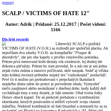
(report)
SCALP / VICTIMS OF HATE 12"
Autor: Adrik
| Pridané: 25.12.2017 | Počet videní:
1166
Dis-šröt records
Liberecký SCALP a pražský
VICTIMS OF HATE (V.O.H.) sa rozhodli pre spoločnú placku. Ak
nepočítam dva záseky V.O.H. na kompilačke "
Prague &
disorderly
", ide pre obe kapely o prvého vinylového potomka.
Pritom prvá menovaná krúti desiaty rok existencie, tej druhej ide
dokonca päťnásty. Pritom by som povedal, že u nás nie je ani jedna
nejak extra známa a masovo počúvaná, skôr naopak. Snáď aj vďaka
tejto krátkej recenzii pribudne nejaký ten "cudzokrajný" poslucháč.
Prvé čo ti možno pri prehrabovaní v prepchatých škatuliach
nejakého distra udrie do prstov je prevedenie obalu. Vymyslieť
niečo zaujímavé alebo neokúkané v dnešnej dobe, kedy každý deň
vychádzajú tony a tony dosiek, je fakt umenie. Obal tvoria fotky
členov oboch kapiel. Tie sú prekryté prebalom s vystrihnutými
okienkami, ktorých posúvaním si môžeš vytvoriť svoju vlastnú
máničku. Niektoré kombinácie sú fakt bizardné a nemuseli by sa za
ne hanbiť ani Plastici na koncerte v Kerharticích v ´81. Mám rád