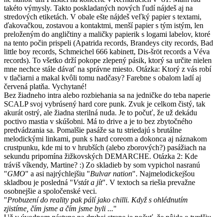
takéto výmysly. Takto poskladaných nových ľudí nájdeš aj na
stredových etiketách. V obale ešte nájdeš veľký papier s textami,
ďakovačkou, zostavou a kontaktmi, menší papier s tým istým, len
preloženým do angličtiny a maličky papierik s logami labelov, ktoré
na tento počin prispeli (Apatrida records, Brandeys city records, Bad
little boy records, Schmeichel 666 kabinett, Dis-šröt records a Véva
records). To všetko drží pokope zlepený pásik, ktorý sa určite nielen
mne nechce stále dávať na správne miesto. Otázka: Ktorý z vás robí
v tlačiarni a makal kvôli tomu nadčasy? Farebne s obalom ladí aj
červená platňa. Vychytané!
Bez žiadneho intra alebo rozbiehania sa na jedničke do teba naperie
SCALP svoj vybrúsený hard core punk. Zvuk je celkom čistý, tak
akurát ostrý, ale žiadna sterilná nuda. Je to počuť, že už dekádu
poctivo mastia v skúšobni. Má to drive a je to bez zbytočného
predvádzania sa. Pomalšie pasáže sa tu striedajú s brutálne
melodickými linkami, punk s hard coreom a dokonca aj náznakom
crustpunku, kde mi to v hrubších (alebo zborových?) pasážiach na
sekundu pripomína žižkovských DEMARCHE. Otázka 2: Kde
tráviš víkendy, Martine? :) Zo skladieb by som vypichol nasranú
"
GMO
" a asi najrýchlejšiu "
Bulvar nation
". Najmelodickejšou
skladbou je posledná "
Vstát a jít
". V textoch sa riešia prevažne
osobnejšie a spoločenské veci.
"
Probuzení do reality pak pálí jako chilli. Když s ohlédnutím
zjistíme, čím jsme a čím jsme byli ...
"