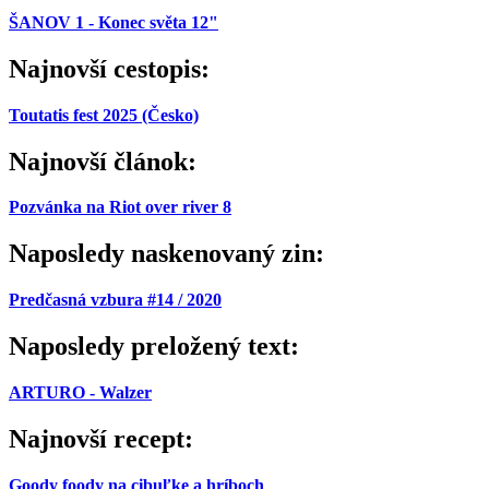
ŠANOV 1 - Konec světa 12"
Najnovší cestopis:
Toutatis fest 2025 (Česko)
Najnovší článok:
Pozvánka na Riot over river 8
Naposledy naskenovaný zin:
Predčasná vzbura #14 / 2020
Naposledy preložený text:
ARTURO - Walzer
Najnovší recept:
Goody foody na cibuľke a hríboch