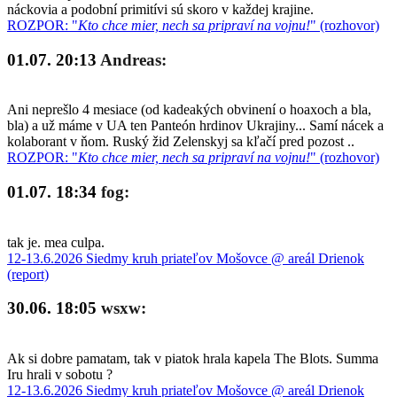
náckovia a podobní primitívi sú skoro v každej krajine.
ROZPOR: "
Kto chce mier, nech sa pripraví na vojnu!
" (rozhovor)
01.07. 20:13
Andreas:
Ani neprešlo 4 mesiace (od kadeakých obvinení o hoaxoch a bla,
bla) a už máme v UA ten Panteón hrdinov Ukrajiny... Samí nácek a
kolaborant v ňom. Ruský žid Zelenskyj sa kľačí pred pozost ..
ROZPOR: "
Kto chce mier, nech sa pripraví na vojnu!
" (rozhovor)
01.07. 18:34
fog:
tak je. mea culpa.
12-13.6.2026 Siedmy kruh priateľov Mošovce @ areál Drienok
(report)
30.06. 18:05
wsxw:
Ak si dobre pamatam, tak v piatok hrala kapela The Blots. Summa
Iru hrali v sobotu ?
12-13.6.2026 Siedmy kruh priateľov Mošovce @ areál Drienok