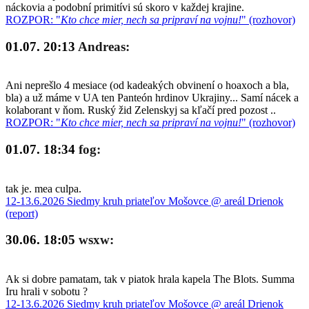
náckovia a podobní primitívi sú skoro v každej krajine.
ROZPOR: "
Kto chce mier, nech sa pripraví na vojnu!
" (rozhovor)
01.07. 20:13
Andreas:
Ani neprešlo 4 mesiace (od kadeakých obvinení o hoaxoch a bla,
bla) a už máme v UA ten Panteón hrdinov Ukrajiny... Samí nácek a
kolaborant v ňom. Ruský žid Zelenskyj sa kľačí pred pozost ..
ROZPOR: "
Kto chce mier, nech sa pripraví na vojnu!
" (rozhovor)
01.07. 18:34
fog:
tak je. mea culpa.
12-13.6.2026 Siedmy kruh priateľov Mošovce @ areál Drienok
(report)
30.06. 18:05
wsxw:
Ak si dobre pamatam, tak v piatok hrala kapela The Blots. Summa
Iru hrali v sobotu ?
12-13.6.2026 Siedmy kruh priateľov Mošovce @ areál Drienok