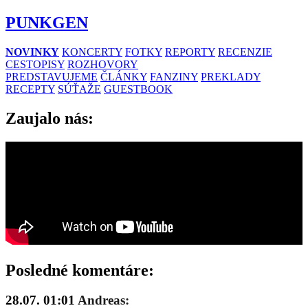
PUNKGEN
NOVINKY
KONCERTY
FOTKY
REPORTY
RECENZIE
CESTOPISY
ROZHOVORY
PREDSTAVUJEME
ČLÁNKY
FANZINY
PREKLADY
RECEPTY
SÚŤAŽE
GUESTBOOK
Zaujalo nás:
Posledné komentáre:
28.07. 01:01
Andreas: