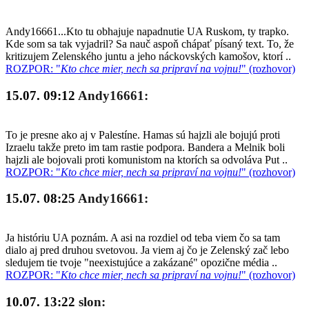
Andy16661...Kto tu obhajuje napadnutie UA Ruskom, ty trapko.
Kde som sa tak vyjadril? Sa nauč aspoň chápať písaný text. To, že
kritizujem Zelenského juntu a jeho náckovských kamošov, ktorí ..
ROZPOR: "
Kto chce mier, nech sa pripraví na vojnu!
" (rozhovor)
15.07. 09:12
Andy16661:
To je presne ako aj v Palestíne. Hamas sú hajzli ale bojujú proti
Izraelu takže preto im tam rastie podpora. Bandera a Melnik boli
hajzli ale bojovali proti komunistom na ktorích sa odvoláva Put ..
ROZPOR: "
Kto chce mier, nech sa pripraví na vojnu!
" (rozhovor)
15.07. 08:25
Andy16661:
Ja históriu UA poznám. A asi na rozdiel od teba viem čo sa tam
dialo aj pred druhou svetovou. Ja viem aj čo je Zelenský zač lebo
sledujem tie tvoje "neexistujúce a zakázané" opozične média ..
ROZPOR: "
Kto chce mier, nech sa pripraví na vojnu!
" (rozhovor)
10.07. 13:22
slon: