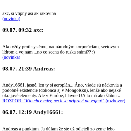
axc, si vtipny asi ak rakovina
(novinka)
09.07. 09:32
axc:
Ako vždy proti systému, nadnárodným korporáciám, svetovým
lídrom a vojnám....no co scena do ruska snimi?? ;)
(novinka)
08.07. 21:39
Andreas:
Andy16661, jasné, len ty si aeroplán... Áno, všade sú náckovia a
podobné existencie (dokonca aj v Mongolsku), lenže ako nejaké
okrajové elementy. Ale v Európe, hlavne UA to má ako štátnu ..
ROZPOR: "
Kto chce mier, nech sa pripraví na vojnu!
" (rozhovor)
06.07. 12:19
Andy16661:
Andreas a punktum. Ja dúfam že ste už odleteli zo zeme lebo