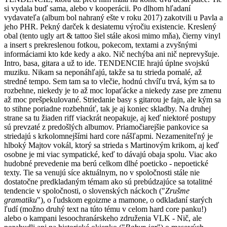
si vydala buď sama, alebo v kooperácii. Po dlhom hľadaní
vydavateľa (album bol nahraný ešte v roku 2017) zakotvili u Pavla a
jeho PHR. Pekný darček k desiatemu výročiu existencie. Kreslený
obal (tento ugly art & tattoo šiel stále akosi mimo mňa), čierny vinyl
a insert s prekreslenou fotkou, pokecom, textami a zvyšnými
informáciami kto kde kedy a ako. Nič nechýba ani nič neprevyšuje.
Intro, basa, gitara a už to ide. TENDENCIE hrajú úplne svojskú
muziku. Nikam sa neponáhľajú, takže sa tu strieda pomalé, až
stredné tempo. Sem tam sa to vlečie, hodnú chvíľu trvá, kým sa to
rozbehne, niekedy je to až moc lopaťácke a niekedy zase pre zmenu
až moc prešpekulované. Striedanie basy s gitarou je fajn, ale kým sa
to stihne poriadne rozbehnúť, tak je aj koniec skladby. Na druhej
strane sa tu žiaden riff viackrát neopakuje, aj keď niektoré postupy
sú prevzaté z predošlých albumov. Priamočiarejšie pankovice sa
striedajú s krkolomnejšími hard core nášľapmi. Nezameniteľný je
hlboký Majtov vokál, ktorý sa strieda s Martinovým krikom, aj keď
osobne je mi viac sympatické, keď to dávajú obaja spolu. Viac ako
hudobné prevedenie ma berú celkom dlhé poeticko - nepoetické
texty. Tie sa venujú síce aktuálnym, no v spoločnosti stále nie
dostatočne predkladaným témam ako sú prebúdzajúce sa totalitné
tendencie v spoločnosti, o slovenských náckoch ("
Zrušme
gramatiku
"), o ľudskom egoizme a mamone, o odkladaní starých
ľudí (možno druhý text na túto tému v celom hard core panku!)
alebo o kampani lesoochranárskeho združenia VLK - Nič, ale