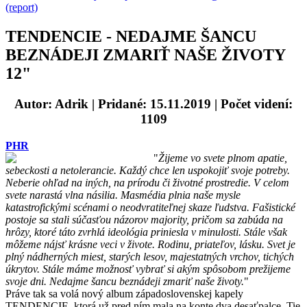
(report)
TENDENCIE - NEDAJME ŠANCU
BEZNÁDEJI ZMARIŤ NAŠE ŽIVOTY
12"
Autor: Adrik
| Pridané: 15.11.2019 | Počet videní:
1109
PHR
"
Žijeme vo svete plnom apatie,
sebeckosti a netolerancie. Každý chce len uspokojiť svoje potreby.
Neberie ohľad na iných, na prírodu či životné prostredie. V celom
svete narastá vlna násilia. Masmédia plnia naše mysle
katastrofickými scénami o neodvratiteľnej skaze ľudstva. Fašistické
postoje sa stali súčasťou názorov majority, pričom sa zabúda na
hrôzy, ktoré táto zvrhlá ideológia priniesla v minulosti. Stále však
môžeme nájsť krásne veci v živote. Rodinu, priateľov, lásku. Svet je
plný nádherných miest, starých lesov, majestatných vrchov, tichých
úkrytov. Stále máme možnosť vybrať si akým spôsobom prežijeme
svoje dni. Nedajme šancu beznádeji zmariť naše životy.
"
Práve tak sa volá nový album západoslovenskej kapely
TENDENCIE, ktorá už pred ním mala na konte dva desaťpalce. Tie