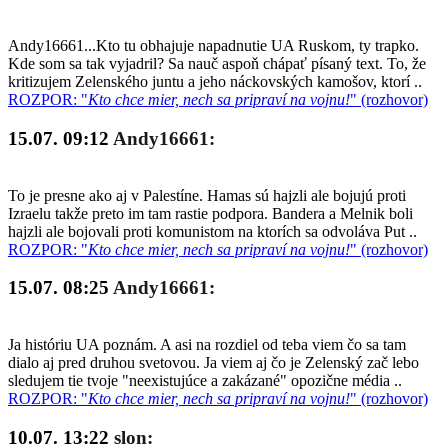
Andy16661...Kto tu obhajuje napadnutie UA Ruskom, ty trapko.
Kde som sa tak vyjadril? Sa nauč aspoň chápať písaný text. To, že
kritizujem Zelenského juntu a jeho náckovských kamošov, ktorí ..
ROZPOR: "
Kto chce mier, nech sa pripraví na vojnu!
" (rozhovor)
15.07. 09:12
Andy16661:
To je presne ako aj v Palestíne. Hamas sú hajzli ale bojujú proti
Izraelu takže preto im tam rastie podpora. Bandera a Melnik boli
hajzli ale bojovali proti komunistom na ktorích sa odvoláva Put ..
ROZPOR: "
Kto chce mier, nech sa pripraví na vojnu!
" (rozhovor)
15.07. 08:25
Andy16661:
Ja históriu UA poznám. A asi na rozdiel od teba viem čo sa tam
dialo aj pred druhou svetovou. Ja viem aj čo je Zelenský zač lebo
sledujem tie tvoje "neexistujúce a zakázané" opozične média ..
ROZPOR: "
Kto chce mier, nech sa pripraví na vojnu!
" (rozhovor)
10.07. 13:22
slon: