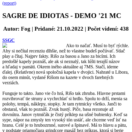
(report)
SAGRE DE IDIOTAS - DEMO '21 MC
Autor: Fog
| Pridané: 21.10.2022 | Počet videní: 438
SSGC
Ako to načať. Musí to byť rýchle.
Aby si nečítal recenziu dlhšie, než to vlastne budeš počúvať. Stlač
play a čítaj. Najprv fakty. Rišo za basou a Jano za bicími. Ich
predošlé kapely poznáš, ale ak si neznalý, tak lúšti terajší názov
a hľadaj v pamäti. Okrem iného aktuálne aj 7MS. Stačí, ideme
ďalej. (Relatívne) nová spoločná kapela v dvojici. Nahraté u Libora,
do osem minút, vydané Rišom na kazete v dvoch farebných
verziách.
Funguje to takto. Jano vie čo hrá, Rišo tak zhruba. Hlavne prstami
rozvibrovať tie struny a vychrchlať si hrdlo. Spolu to drží, menia sa
polohy, tempá, náklepy, stopky. Je tam rytmicky všetko. Janči to
obstaral, však to poznáš. Zvuk hustý. Piče, basa rezonuje až
dovnútra. Janov rytmičák je čistý príklep na ušné bubienky. Keď sa
sype, nápor na zmysly ten vysoký tón ustáť, ale chceme veď ísť na
hranu. Celé je to hrubozrnné, surové a špinavé. Má to hlavu a pätu,
v podstate priamočiara grindcore masáž bez príkras, ktorá si berie