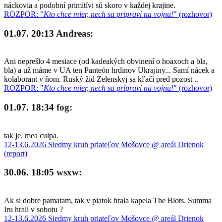
náckovia a podobní primitívi sú skoro v každej krajine.
ROZPOR: "
Kto chce mier, nech sa pripraví na vojnu!
" (rozhovor)
01.07. 20:13
Andreas:
Ani neprešlo 4 mesiace (od kadeakých obvinení o hoaxoch a bla,
bla) a už máme v UA ten Panteón hrdinov Ukrajiny... Samí nácek a
kolaborant v ňom. Ruský žid Zelenskyj sa kľačí pred pozost ..
ROZPOR: "
Kto chce mier, nech sa pripraví na vojnu!
" (rozhovor)
01.07. 18:34
fog:
tak je. mea culpa.
12-13.6.2026 Siedmy kruh priateľov Mošovce @ areál Drienok
(report)
30.06. 18:05
wsxw:
Ak si dobre pamatam, tak v piatok hrala kapela The Blots. Summa
Iru hrali v sobotu ?
12-13.6.2026 Siedmy kruh priateľov Mošovce @ areál Drienok