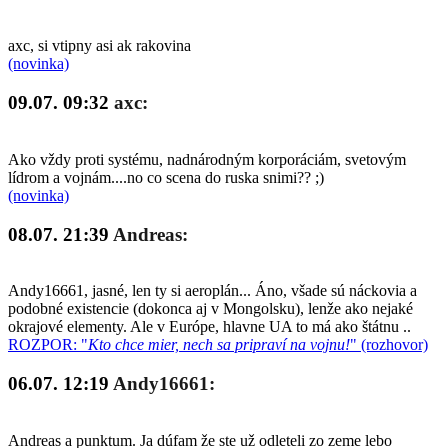
axc, si vtipny asi ak rakovina
(novinka)
09.07. 09:32
axc:
Ako vždy proti systému, nadnárodným korporáciám, svetovým
lídrom a vojnám....no co scena do ruska snimi?? ;)
(novinka)
08.07. 21:39
Andreas:
Andy16661, jasné, len ty si aeroplán... Áno, všade sú náckovia a
podobné existencie (dokonca aj v Mongolsku), lenže ako nejaké
okrajové elementy. Ale v Európe, hlavne UA to má ako štátnu ..
ROZPOR: "
Kto chce mier, nech sa pripraví na vojnu!
" (rozhovor)
06.07. 12:19
Andy16661:
Andreas a punktum. Ja dúfam že ste už odleteli zo zeme lebo