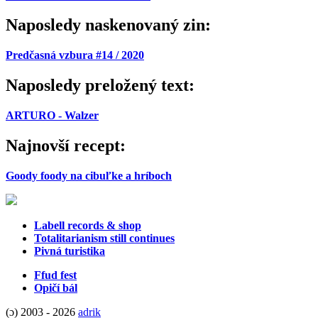
Naposledy naskenovaný zin:
Predčasná vzbura #14 / 2020
Naposledy preložený text:
ARTURO - Walzer
Najnovší recept:
Goody foody na cibuľke a hríboch
Labell records & shop
Totalitarianism still continues
Pivná turistika
Ffud fest
Opičí bál
(ɔ) 2003 - 2026
adrik