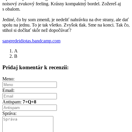
noisový zvukový feeling. Krásny kompaktný bordel. Zožereš aj
s obalom.
Jediné, čo by som zmenil, je nedeliť nahrávku na dve strany, ale dať
spolu na jednu. To je tak všetko. Zvyšok tlak. Sme na konci. Tak čo,
stihol si dočítať skôr než dopočúvať?
sangredeidiotas.bandcamp.com
A
B
Pridaj komentár k recenzii:
Meno:
Email:
Antispam:
7+Q+8
Správa: