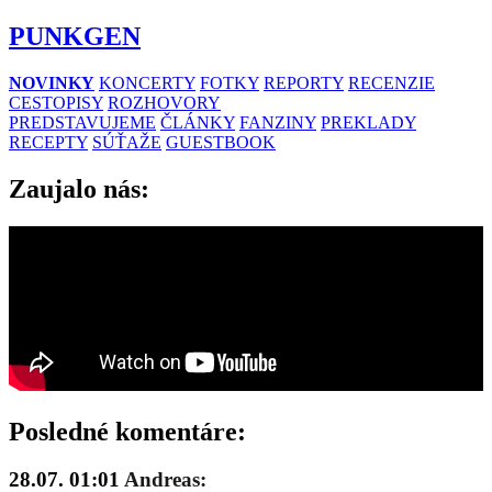
PUNKGEN
NOVINKY
KONCERTY
FOTKY
REPORTY
RECENZIE
CESTOPISY
ROZHOVORY
PREDSTAVUJEME
ČLÁNKY
FANZINY
PREKLADY
RECEPTY
SÚŤAŽE
GUESTBOOK
Zaujalo nás:
Posledné komentáre:
28.07. 01:01
Andreas: