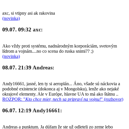
axc, si vtipny asi ak rakovina
(novinka)
09.07. 09:32
axc:
Ako vždy proti systému, nadnárodným korporáciám, svetovým
lídrom a vojnám....no co scena do ruska snimi?? ;)
(novinka)
08.07. 21:39
Andreas:
Andy16661, jasné, len ty si aeroplán... Áno, všade sú náckovia a
podobné existencie (dokonca aj v Mongolsku), lenže ako nejaké
okrajové elementy. Ale v Európe, hlavne UA to má ako štátnu ..
ROZPOR: "
Kto chce mier, nech sa pripraví na vojnu!
" (rozhovor)
06.07. 12:19
Andy16661:
Andreas a punktum. Ja dúfam že ste už odleteli zo zeme lebo