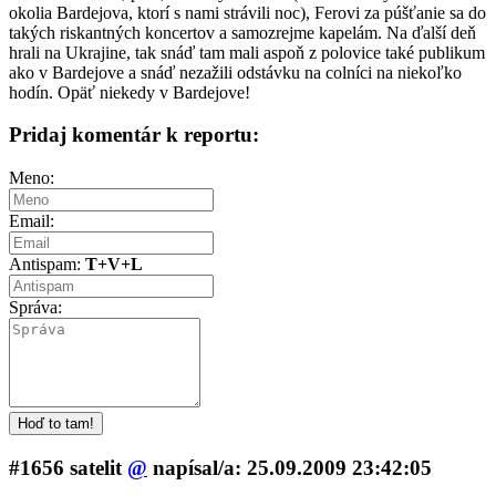
okolia Bardejova, ktorí s nami strávili noc), Ferovi za púšťanie sa do
takých riskantných koncertov a samozrejme kapelám. Na ďalší deň
hrali na Ukrajine, tak snáď tam mali aspoň z polovice také publikum
ako v Bardejove a snáď nezažili odstávku na colníci na niekoľko
hodín. Opäť niekedy v Bardejove!
Pridaj komentár k reportu:
Meno:
Email:
Antispam:
T+V+L
Správa:
#1656 satelit
@
napí­sal/a: 25.09.2009 23:42:05