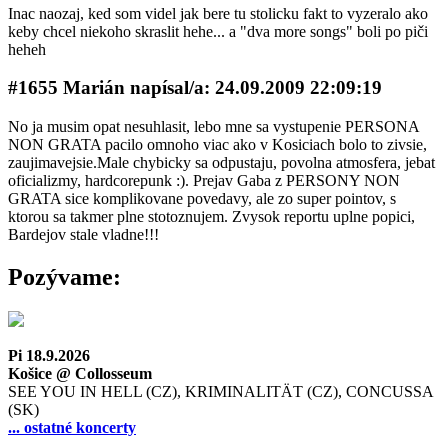
Inac naozaj, ked som videl jak bere tu stolicku fakt to vyzeralo ako
keby chcel niekoho skraslit hehe... a "dva more songs" boli po piči
heheh
#1655 Marián napí­sal/a: 24.09.2009 22:09:19
No ja musim opat nesuhlasit, lebo mne sa vystupenie PERSONA
NON GRATA pacilo omnoho viac ako v Kosiciach bolo to zivsie,
zaujimavejsie.Male chybicky sa odpustaju, povolna atmosfera, jebat
oficializmy, hardcorepunk :). Prejav Gaba z PERSONY NON
GRATA sice komplikovane povedavy, ale zo super pointov, s
ktorou sa takmer plne stotoznujem. Zvysok reportu uplne popici,
Bardejov stale vladne!!!
Pozývame:
Pi 18.9.2026
Košice @ Collosseum
SEE YOU IN HELL (CZ), KRIMINALITÄT (CZ), CONCUSSA
(SK)
... ostatné koncerty