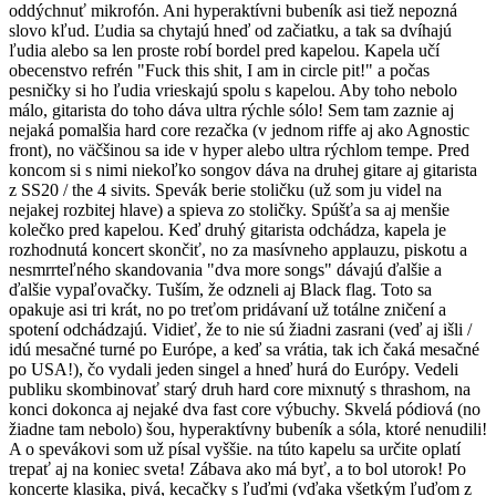
oddýchnuť mikrofón. Ani hyperaktívni bubeník asi tiež nepozná
slovo kľud. Ľudia sa chytajú hneď od začiatku, a tak sa dvíhajú
ľudia alebo sa len proste robí bordel pred kapelou. Kapela učí
obecenstvo refrén "Fuck this shit, I am in circle pit!" a počas
pesničky si ho ľudia vrieskajú spolu s kapelou. Aby toho nebolo
málo, gitarista do toho dáva ultra rýchle sólo! Sem tam zaznie aj
nejaká pomalšia hard core rezačka (v jednom riffe aj ako Agnostic
front), no väčšinou sa ide v hyper alebo ultra rýchlom tempe. Pred
koncom si s nimi niekoľko songov dáva na druhej gitare aj gitarista
z SS20 / the 4 sivits. Spevák berie stoličku (už som ju videl na
nejakej rozbitej hlave) a spieva zo stoličky. Spúšťa sa aj menšie
kolečko pred kapelou. Keď druhý gitarista odchádza, kapela je
rozhodnutá koncert skončiť, no za masívneho applauzu, piskotu a
nesmrrteľného skandovania "dva more songs" dávajú ďalšie a
ďalšie vypaľovačky. Tuším, že odzneli aj Black flag. Toto sa
opakuje asi tri krát, no po treťom pridávaní už totálne zničení a
spotení odchádzajú. Vidieť, že to nie sú žiadni zasrani (veď aj išli /
idú mesačné turné po Európe, a keď sa vrátia, tak ich čaká mesačné
po USA!), čo vydali jeden singel a hneď hurá do Európy. Vedeli
publiku skombinovať starý druh hard core mixnutý s thrashom, na
konci dokonca aj nejaké dva fast core výbuchy. Skvelá pódiová (no
žiadne tam nebolo) šou, hyperaktívny bubeník a sóla, ktoré nenudili!
A o spevákovi som už písal vyššie. na túto kapelu sa určite oplatí
trepať aj na koniec sveta! Zábava ako má byť, a to bol utorok! Po
koncerte klasika, pivá, kecačky s ľuďmi (vďaka všetkým ľuďom z