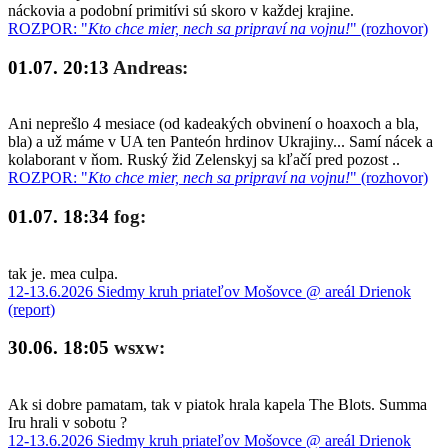
náckovia a podobní primitívi sú skoro v každej krajine.
ROZPOR: "
Kto chce mier, nech sa pripraví na vojnu!
" (rozhovor)
01.07. 20:13
Andreas:
Ani neprešlo 4 mesiace (od kadeakých obvinení o hoaxoch a bla,
bla) a už máme v UA ten Panteón hrdinov Ukrajiny... Samí nácek a
kolaborant v ňom. Ruský žid Zelenskyj sa kľačí pred pozost ..
ROZPOR: "
Kto chce mier, nech sa pripraví na vojnu!
" (rozhovor)
01.07. 18:34
fog:
tak je. mea culpa.
12-13.6.2026 Siedmy kruh priateľov Mošovce @ areál Drienok
(report)
30.06. 18:05
wsxw:
Ak si dobre pamatam, tak v piatok hrala kapela The Blots. Summa
Iru hrali v sobotu ?
12-13.6.2026 Siedmy kruh priateľov Mošovce @ areál Drienok