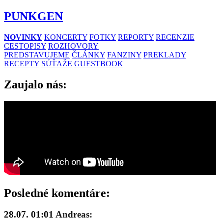
PUNKGEN
NOVINKY
KONCERTY
FOTKY
REPORTY
RECENZIE
CESTOPISY
ROZHOVORY
PREDSTAVUJEME
ČLÁNKY
FANZINY
PREKLADY
RECEPTY
SÚŤAŽE
GUESTBOOK
Zaujalo nás:
Posledné komentáre:
28.07. 01:01
Andreas: