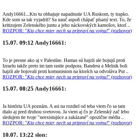
Andy16661...Kto tu obhajuje napadnutie UA Ruskom, ty trapko.
Kde som sa tak vyjadril? Sa nauč aspoň chápať písaný text. To, že
kritizujem Zelenského juntu a jeho náckovských kamošov, ktorí ..
ROZPOR: "
Kto chce mier, nech sa pripraví na vojnu!
" (rozhovor)
15.07. 09:12
Andy16661:
To je presne ako aj v Palestíne. Hamas sú hajzli ale bojujú proti
Izraelu takže preto im tam rastie podpora. Bandera a Melnik boli
hajzli ale bojovali proti komunistom na ktorích sa odvoláva Put ..
ROZPOR: "
Kto chce mier, nech sa pripraví na vojnu!
" (rozhovor)
15.07. 08:25
Andy16661:
Ja históriu UA poznám. A asi na rozdiel od teba viem čo sa tam
dialo aj pred druhou svetovou. Ja viem aj čo je Zelenský zač lebo
sledujem tie tvoje "neexistujúce a zakázané" opozične média ..
ROZPOR: "
Kto chce mier, nech sa pripraví na vojnu!
" (rozhovor)
10.07. 13:22
slon: