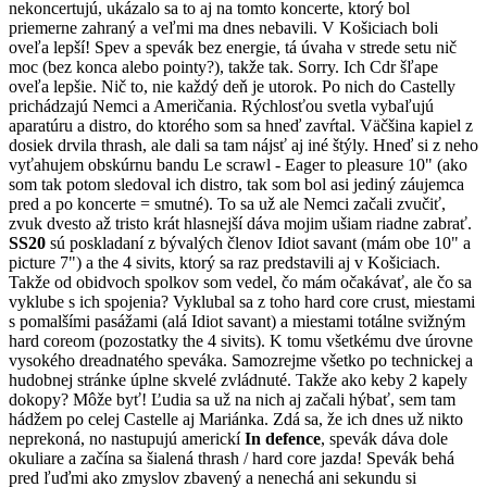
nekoncertujú, ukázalo sa to aj na tomto koncerte, ktorý bol
priemerne zahraný a veľmi ma dnes nebavili. V Košiciach boli
oveľa lepší! Spev a spevák bez energie, tá úvaha v strede setu nič
moc (bez konca alebo pointy?), takže tak. Sorry. Ich Cdr šľape
oveľa lepšie. Nič to, nie každý deň je utorok. Po nich do Castelly
prichádzajú Nemci a Američania. Rýchlosťou svetla vybaľujú
aparatúru a distro, do ktorého som sa hneď zavŕtal. Väčšina kapiel z
dosiek drvila thrash, ale dali sa tam nájsť aj iné štýly. Hneď si z neho
vyťahujem obskúrnu bandu Le scrawl - Eager to pleasure 10" (ako
som tak potom sledoval ich distro, tak som bol asi jediný záujemca
pred a po koncerte = smutné). To sa už ale Nemci začali zvučiť,
zvuk dvesto až tristo krát hlasnejší dáva mojim ušiam riadne zabrať.
SS20
sú poskladaní z bývalých členov Idiot savant (mám obe 10" a
picture 7") a the 4 sivits, ktorý sa raz predstavili aj v Košiciach.
Takže od obidvoch spolkov som vedel, čo mám očakávať, ale čo sa
vyklube s ich spojenia? Vyklubal sa z toho hard core crust, miestami
s pomalšími pasážami (alá Idiot savant) a miestami totálne svižným
hard coreom (pozostatky the 4 sivits). K tomu všetkému dve úrovne
vysokého dreadnatého speváka. Samozrejme všetko po technickej a
hudobnej stránke úplne skvelé zvládnuté. Takže ako keby 2 kapely
dokopy? Môže byť! Ľudia sa už na nich aj začali hýbať, sem tam
hádžem po celej Castelle aj Mariánka. Zdá sa, že ich dnes už nikto
neprekoná, no nastupujú americkí
In defence
, spevák dáva dole
okuliare a začína sa šialená thrash / hard core jazda! Spevák behá
pred ľuďmi ako zmyslov zbavený a nenechá ani sekundu si