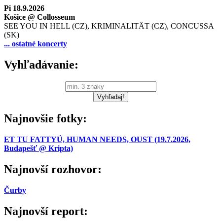
Pi 18.9.2026
Košice @ Collosseum
SEE YOU IN HELL (CZ), KRIMINALITÄT (CZ), CONCUSSA
(SK)
... ostatné koncerty
Vyhľadávanie:
Najnovšie fotky:
ET TU FATTYÚ, HUMAN NEEDS, OUST (19.7.2026,
Budapešť @ Kripta)
Najnovší rozhovor:
Čurby
Najnovší report: