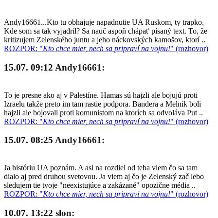
Andy16661...Kto tu obhajuje napadnutie UA Ruskom, ty trapko.
Kde som sa tak vyjadril? Sa nauč aspoň chápať písaný text. To, že
kritizujem Zelenského juntu a jeho náckovských kamošov, ktorí ..
ROZPOR: "
Kto chce mier, nech sa pripraví na vojnu!
" (rozhovor)
15.07. 09:12
Andy16661:
To je presne ako aj v Palestíne. Hamas sú hajzli ale bojujú proti
Izraelu takže preto im tam rastie podpora. Bandera a Melnik boli
hajzli ale bojovali proti komunistom na ktorích sa odvoláva Put ..
ROZPOR: "
Kto chce mier, nech sa pripraví na vojnu!
" (rozhovor)
15.07. 08:25
Andy16661:
Ja históriu UA poznám. A asi na rozdiel od teba viem čo sa tam
dialo aj pred druhou svetovou. Ja viem aj čo je Zelenský zač lebo
sledujem tie tvoje "neexistujúce a zakázané" opozične média ..
ROZPOR: "
Kto chce mier, nech sa pripraví na vojnu!
" (rozhovor)
10.07. 13:22
slon: