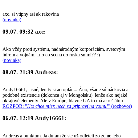
axc, si vtipny asi ak rakovina
(novinka)
09.07. 09:32
axc:
Ako vždy proti systému, nadnárodným korporáciám, svetovým
lídrom a vojnám....no co scena do ruska snimi?? ;)
(novinka)
08.07. 21:39
Andreas:
Andy16661, jasné, len ty si aeroplán... Áno, všade sú náckovia a
podobné existencie (dokonca aj v Mongolsku), lenže ako nejaké
okrajové elementy. Ale v Európe, hlavne UA to má ako štátnu ..
ROZPOR: "
Kto chce mier, nech sa pripraví na vojnu!
" (rozhovor)
06.07. 12:19
Andy16661:
Andreas a punktum. Ja dúfam že ste už odleteli zo zeme lebo