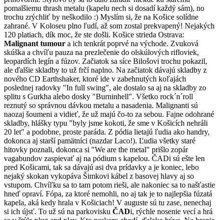
pomalšiemu thrash metalu (kapelu nech si dosadí každý sám), no
trochu zrýchliť by neškodilo :) Myslím si, že na Košice solídne
zahrané. V Koloseu plno ľudí, až som zostal prekvapený! Nejakých
120 platiach, dík moc, že ste došli. Košice strieda Ostrava:
Malignant tumour
a ich tenkrát poprvé na východe. Zvuková
skúška a chvíľu pauza na prezlečenie do olskúlových rifloviek,
leopardích legín a fúzov. Začiatok sa síce Bilošovi trochu pokazil,
ale ďalšie skladby to už frčí naplno. Na začiatok dávajú skladby z
nového CD Earthshaker, ktoré ide v zabehnutých koľajách
poslednej radovky "In full swing", ale dostalo sa aj na skladby zo
splitu s Gurkha alebo dosky "Burninhell". Všetko rock´n´roll
reznutý so správnou dávkou metalu a nasadenia. Malignanti sú
naozaj šoumeni a vidieť, že už majú čo-to za sebou. Fajne odohrané
skladby, hlášky typu "byly jsme kokoti, že sme v Košicích nehráli
20 let" a podobne, proste paráda. Z pódia lietajú ľudia ako handry,
dokonca aj starší pamätníci (nazdar Laco!). Ľudia všetky staré
hitovky poznali, dokonca si "We are the metal" prišlo zopár
vagabundov zaspievať aj na pódium s kapelou. ČADi sú ešte len
pred Košicami, tak sa dávajú asi dva prídavky a je koniec, lebo
nejaký skokan vykopáva Šimkovi kábel z basovej hlavy aj so
vstupom. Chvíľku sa to tam potom rieši, ale nakoniec sa to našťastie
hneď opraví. Fópa, za ktoré nemohli, no aj tak je to najlepšia fúzatá
kapela, aká kedy hrala v Košiciach! V auguste sú tu zase, nenechaj
si ich újsť. To už sú na parkovisku
ČAD
i, rýchle nosenie vecí a hrá