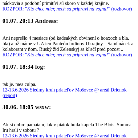
náckovia a podobní primitívi sú skoro v každej krajine.
ROZPOR: "
Kto chce mier, nech sa pripraví na vojnu!
" (rozhovor)
01.07. 20:13
Andreas:
Ani neprešlo 4 mesiace (od kadeakých obvinení o hoaxoch a bla,
bla) a už máme v UA ten Panteón hrdinov Ukrajiny... Samí nácek a
kolaborant v ňom. Ruský žid Zelenskyj sa kľačí pred pozost ..
ROZPOR: "
Kto chce mier, nech sa pripraví na vojnu!
" (rozhovor)
01.07. 18:34
fog:
tak je. mea culpa.
12-13.6.2026 Siedmy kruh priateľov Mošovce @ areál Drienok
(report)
30.06. 18:05
wsxw:
Ak si dobre pamatam, tak v piatok hrala kapela The Blots. Summa
Iru hrali v sobotu ?
12-13.6.2026 Siedmy kruh priateľov Mošovce @ areál Drienok