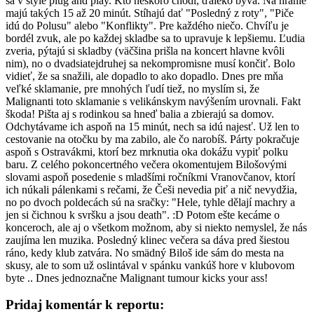
sa v štýle plug and play. Kto neskoro chodí, ďaleko býva. Na hranie
majú takých 15 až 20 minút. Stíhajú dať "Posledný z roty", "Piče
idú do Polusu" alebo "Konflikty". Pre každého niečo. Chvíľu je
bordél zvuk, ale po každej skladbe sa to upravuje k lepšiemu. Ľudia
zveria, pýtajú si skladby (väčšina prišla na koncert hlavne kvôli
nim), no o dvadsiatejdruhej sa nekompromisne musí končiť. Bolo
vidieť, že sa snažili, ale dopadlo to ako dopadlo. Dnes pre mňa
veľké sklamanie, pre mnohých ľudí tiež, no myslím si, že
Malignanti toto sklamanie s velikánskym navýšením urovnali. Fakt
škoda! Pišta aj s rodinkou sa hneď balia a zbierajú sa domov.
Odchytávame ich aspoň na 15 minút, nech sa idú najesť. Už len to
cestovanie na otočku by ma zabilo, ale čo narobíš. Párty pokračuje
aspoň s Ostravákmi, ktorí bez mrknutia oka dokážu vypiť polku
baru. Z celého pokoncertného večera okomentujem Bilošovými
slovami aspoň posedenie s mladšími ročníkmi Vranovčanov, ktorí
ich núkali pálenkami s rečami, že Češi nevedia piť a nič nevydžia,
no po dvoch poldecách sú na sračky: "Hele, tyhle dělají machry a
jen si čichnou k svršku a jsou death". :D Potom ešte kecáme o
konceroch, ale aj o všetkom možnom, aby si niekto nemyslel, že nás
zaujíma len muzika. Posledný klinec večera sa dáva pred šiestou
ráno, kedy klub zatvára. No smädný Biloš ide sám do mesta na
skusy, ale to som už oslintával v spánku vankúš hore v klubovom
byte .. Dnes jednoznačne Malignant tumour kicks your ass!
Pridaj komentár k reportu: