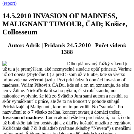
(report)
14.5.2010 INVASION OF MADNESS,
MALIGNANT TUMOUR, ČAD; Košice,
Collosseum
Autor: Adrik
| Pridané: 24.5.2010 | Počet videní:
1388
Dlho plánovaný ťažký víkend je
už tu a ja premýšľam, aké nezmyselné situácie opäť prinesie. Varíme
už od obeda (zbytočne!!!) a pred 5 som už v klube, kde sa všetko
pripravuje na večernú jazdu. Prví prichádzajú domáci Invasion of
madness. Volám Pištovi z ČADu, kde sú a on mi oznamuje, že ešte
len v Žiline. Niekoľkokrát sa ho pýtam, či si robí srandu, no
nakoniec vyplynie, že idú zo Svätého Jura sami autom a nestihli sa
skôr vymáčknuť z práce, ale že to na koncert v pohode stíhajú.
Prichádzajú aj Malignanti, ktorí mi to potvrdili. No "sranda". Po
nazvučení to o 7 všetko začína, koncert otvárajú domáci trešeri
Invasion of madness
. Ľudia akurát ešte len prichádzajú, no tí, čo tu
už boli skôr, tak len postávajú a z diaľky koštujú muziku z reprákov.
Košičania dali 7 či 8 skladieb (vrátane skladby "Nevera") s menšími
príhovormi. Štýlovo by sa to dalo zaradiť niekde ku starému