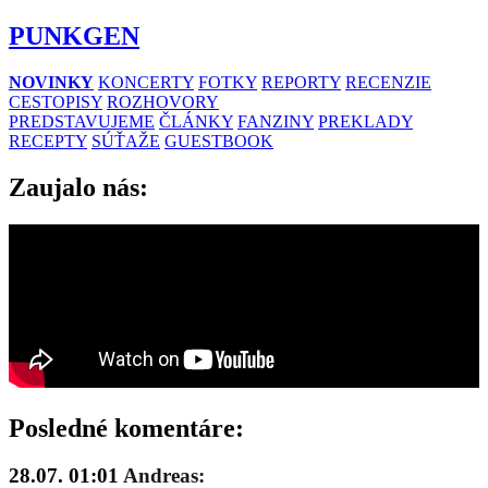
PUNKGEN
NOVINKY
KONCERTY
FOTKY
REPORTY
RECENZIE
CESTOPISY
ROZHOVORY
PREDSTAVUJEME
ČLÁNKY
FANZINY
PREKLADY
RECEPTY
SÚŤAŽE
GUESTBOOK
Zaujalo nás:
Posledné komentáre:
28.07. 01:01
Andreas: