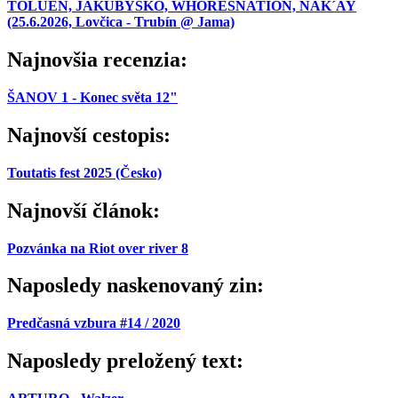
TOLUEN, JAKUBYSKO, WHORESNATION, NAK´AY
(25.6.2026, Lovčica - Trubín @ Jama)
Najnovšia recenzia:
ŠANOV 1 - Konec světa 12"
Najnovší cestopis:
Toutatis fest 2025 (Česko)
Najnovší článok:
Pozvánka na Riot over river 8
Naposledy naskenovaný zin:
Predčasná vzbura #14 / 2020
Naposledy preložený text: