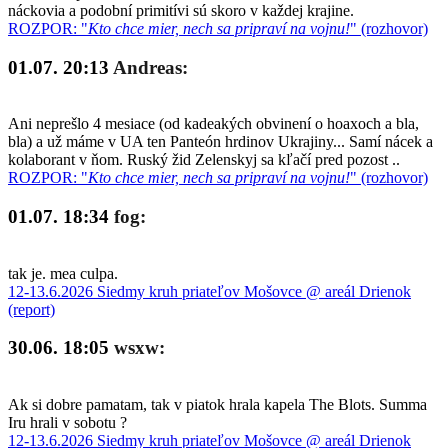
náckovia a podobní primitívi sú skoro v každej krajine.
ROZPOR: "
Kto chce mier, nech sa pripraví na vojnu!
" (rozhovor)
01.07. 20:13
Andreas:
Ani neprešlo 4 mesiace (od kadeakých obvinení o hoaxoch a bla,
bla) a už máme v UA ten Panteón hrdinov Ukrajiny... Samí nácek a
kolaborant v ňom. Ruský žid Zelenskyj sa kľačí pred pozost ..
ROZPOR: "
Kto chce mier, nech sa pripraví na vojnu!
" (rozhovor)
01.07. 18:34
fog:
tak je. mea culpa.
12-13.6.2026 Siedmy kruh priateľov Mošovce @ areál Drienok
(report)
30.06. 18:05
wsxw:
Ak si dobre pamatam, tak v piatok hrala kapela The Blots. Summa
Iru hrali v sobotu ?
12-13.6.2026 Siedmy kruh priateľov Mošovce @ areál Drienok