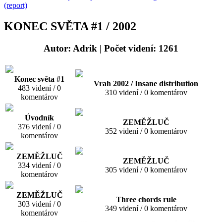
(report)
KONEC SVĚTA #1 / 2002
Autor: Adrik
| Počet videní: 1261
Konec světa #1
Vrah 2002 / Insane distribution
483 videní / 0
310 videní / 0 komentárov
komentárov
Úvodník
ZEMĚŽLUČ
376 videní / 0
352 videní / 0 komentárov
komentárov
ZEMĚŽLUČ
ZEMĚŽLUČ
334 videní / 0
305 videní / 0 komentárov
komentárov
ZEMĚŽLUČ
Three chords rule
303 videní / 0
349 videní / 0 komentárov
komentárov