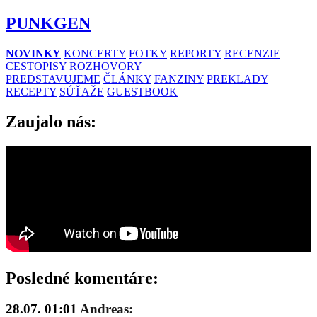
PUNKGEN
NOVINKY
KONCERTY
FOTKY
REPORTY
RECENZIE
CESTOPISY
ROZHOVORY
PREDSTAVUJEME
ČLÁNKY
FANZINY
PREKLADY
RECEPTY
SÚŤAŽE
GUESTBOOK
Zaujalo nás:
Posledné komentáre:
28.07. 01:01
Andreas: