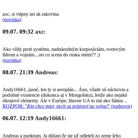
axc, si vtipny asi ak rakovina
(novinka)
09.07. 09:32
axc:
Ako vždy proti systému, nadnárodným korporáciám, svetovým
lídrom a vojnám....no co scena do ruska snimi?? ;)
(novinka)
08.07. 21:39
Andreas:
Andy16661, jasné, len ty si aeroplán... Áno, všade sú náckovia a
podobné existencie (dokonca aj v Mongolsku), lenže ako nejaké
okrajové elementy. Ale v Európe, hlavne UA to má ako štátnu ..
ROZPOR: "
Kto chce mier, nech sa pripraví na vojnu!
" (rozhovor)
06.07. 12:19
Andy16661:
Andreas a punktum. Ja dúfam že ste už odleteli zo zeme lebo