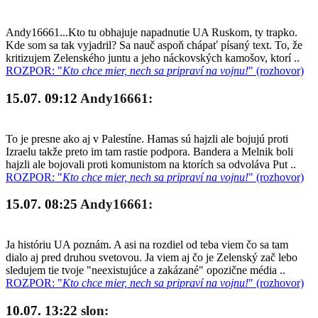
Andy16661...Kto tu obhajuje napadnutie UA Ruskom, ty trapko.
Kde som sa tak vyjadril? Sa nauč aspoň chápať písaný text. To, že
kritizujem Zelenského juntu a jeho náckovských kamošov, ktorí ..
ROZPOR: "
Kto chce mier, nech sa pripraví na vojnu!
" (rozhovor)
15.07. 09:12
Andy16661:
To je presne ako aj v Palestíne. Hamas sú hajzli ale bojujú proti
Izraelu takže preto im tam rastie podpora. Bandera a Melnik boli
hajzli ale bojovali proti komunistom na ktorích sa odvoláva Put ..
ROZPOR: "
Kto chce mier, nech sa pripraví na vojnu!
" (rozhovor)
15.07. 08:25
Andy16661:
Ja históriu UA poznám. A asi na rozdiel od teba viem čo sa tam
dialo aj pred druhou svetovou. Ja viem aj čo je Zelenský zač lebo
sledujem tie tvoje "neexistujúce a zakázané" opozične média ..
ROZPOR: "
Kto chce mier, nech sa pripraví na vojnu!
" (rozhovor)
10.07. 13:22
slon: