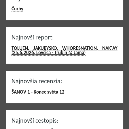
Čurby
Najnovší report:
TOLUEN, JAKUBYSKO, WHORESNATION, NAK´AY
(25.6.2026, Lovčica - Trubín @ Jama)
Najnovšia recenzia:
ŠANOV 1 - Konec světa 12"
Najnovší cestopis: