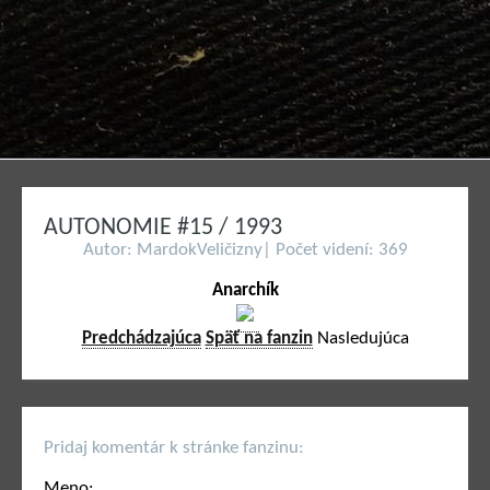
AUTONOMIE #15 / 1993
Autor: MardokVeličizny| Počet videní: 369
Anarchík
Predchádzajúca
Späť na fanzin
Nasledujúca
Pridaj komentár k stránke fanzinu:
Meno: