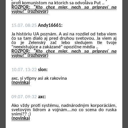
proti komunistom na ktorích sa odvoláva Put ..
ROZPOR: "
Kto chce mier, nech sa pripraví na
vojnu!
" (rozhovor)
15.07. 08:25
Andy16661:
Ja históriu UA poznám. A asi na rozdiel od teba viem
čo sa tam dialo aj pred druhou svetovou. Ja viem aj
čo je Zelenský zač lebo sledujem tie tvoje
"neexistujúce a zakázané" opozične média ..
ROZPOR: "
Kto chce mier, nech sa pripraví na
vojnu!
" (rozhovor)
10.07. 13:22
slon:
axc, si vtipny asi ak rakovina
(novinka)
09.07. 09:32
axc:
Ako vždy proti systému, nadnárodným korporáciám,
svetovým lídrom a vojnám....no co scena do ruska
snimi?? ;)
(novinka)