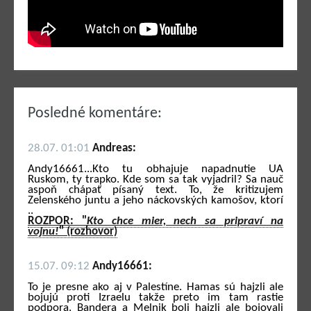
Posledné komentáre:
28.07. 01:01
Andreas:
Andy16661...Kto tu obhajuje napadnutie UA
Ruskom, ty trapko. Kde som sa tak vyjadril? Sa nauč
aspoň chápať písaný text. To, že kritizujem
Zelenského juntu a jeho náckovských kamošov, ktorí
..
ROZPOR: "
Kto chce mier, nech sa pripraví na
vojnu!
" (rozhovor)
15.07. 09:12
Andy16661:
To je presne ako aj v Palestíne. Hamas sú hajzli ale
bojujú proti Izraelu takže preto im tam rastie
podpora. Bandera a Melnik boli hajzli ale bojovali