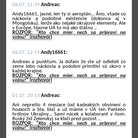
08.07. 21:39
Andreas:
Andy16661, jasné, len ty si aeroplán... Áno, všade sú
náckovia a podobné existencie (dokonca aj v
Mongolsku), lenže ako nejaké okrajové elementy. Ale
v Európe, hlavne UA to má ako štátnu ..
ROZPOR: "
Kto chce mier, nech sa pripraví na
vojnu!
" (rozhovor)
06.07. 12:19
Andy16661:
Andreas a punktum. Ja dúfam že ste už odleteli zo
zeme lebo náckovia a podobní primitívi sú skoro v
každej krajine.
ROZPOR: "
Kto chce mier, nech sa pripraví na
vojnu!
" (rozhovor)
01.07. 20:13
Andreas:
Ani neprešlo 4 mesiace (od kadeakých obvinení o
hoaxoch a bla, bla) a už máme v UA ten Panteón
hrdinov Ukrajiny... Samí nácek a kolaborant v ňom.
Ruský žid Zelenskyj sa kľačí pred pozost ..
ROZPOR: "
Kto chce mier, nech sa pripraví na
vojnu!
" (rozhovor)