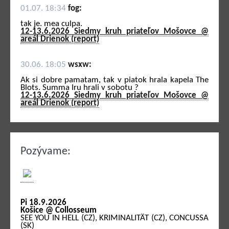
01.07. 18:34
fog:
tak je. mea culpa.
12-13.6.2026 Siedmy kruh priateľov Mošovce @
areál Drienok (report)
30.06. 18:05
wsxw:
Ak si dobre pamatam, tak v piatok hrala kapela The
Blots. Summa Iru hrali v sobotu ?
12-13.6.2026 Siedmy kruh priateľov Mošovce @
areál Drienok (report)
Pozývame:
Pi 18.9.2026
Košice @ Collosseum
SEE YOU IN HELL (CZ), KRIMINALITÄT (CZ), CONCUSSA
(SK)