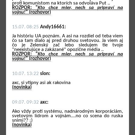
proti komunistom na ktorích sa odvoláva Put ..
ROZPOR: "
Kto chce mier, nech sa pripraví na
vojnu!
" (rozhovor)
15.07. 08:25
Andy16661:
Ja históriu UA poznám. A asi na rozdiel od teba viem
čo sa tam dialo aj pred druhou svetovou. Ja viem aj
čo je Zelenský zač lebo sledujem tie tvoje
"neexistujúce a zakázané" opozične média ..
ROZPOR: "
Kto chce mier, nech sa pripraví na
vojnu!
" (rozhovor)
10.07. 13:22
slon:
axc, si vtipny asi ak rakovina
(novinka)
09.07. 09:32
axc:
Ako vždy proti systému, nadnárodným korporáciám,
svetovým lídrom a vojnám....no co scena do ruska
snimi?? ;)
(novinka)