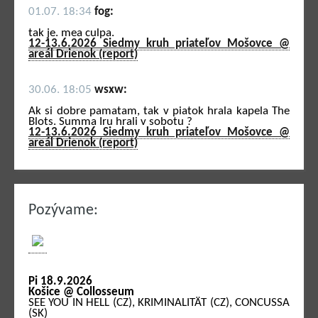
01.07. 18:34
fog:
tak je. mea culpa.
12-13.6.2026 Siedmy kruh priateľov Mošovce @
areál Drienok (report)
30.06. 18:05
wsxw:
Ak si dobre pamatam, tak v piatok hrala kapela The
Blots. Summa Iru hrali v sobotu ?
12-13.6.2026 Siedmy kruh priateľov Mošovce @
areál Drienok (report)
Pozývame:
Pi 18.9.2026
Košice @ Collosseum
SEE YOU IN HELL (CZ), KRIMINALITÄT (CZ), CONCUSSA
(SK)