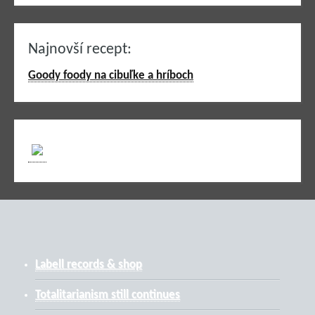
Najnovší recept:
Goody foody na cibuľke a hríboch
Labell records & shop
Totalitarianism still continues