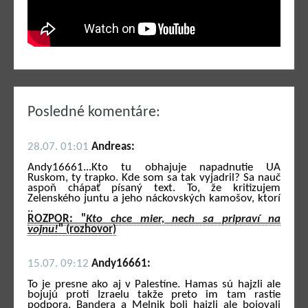
Posledné komentáre:
28.07. 01:01
Andreas:
Andy16661...Kto tu obhajuje napadnutie UA
Ruskom, ty trapko. Kde som sa tak vyjadril? Sa nauč
aspoň chápať písaný text. To, že kritizujem
Zelenského juntu a jeho náckovských kamošov, ktorí
..
ROZPOR: "
Kto chce mier, nech sa pripraví na
vojnu!
" (rozhovor)
15.07. 09:12
Andy16661:
To je presne ako aj v Palestíne. Hamas sú hajzli ale
bojujú proti Izraelu takže preto im tam rastie
podpora. Bandera a Melnik boli hajzli ale bojovali