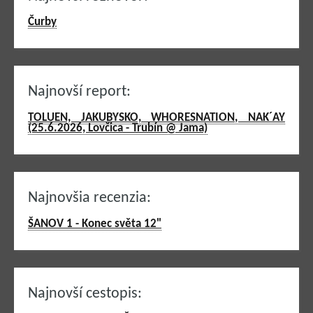
Čurby
Najnovší report:
TOLUEN, JAKUBYSKO, WHORESNATION, NAK´AY
(25.6.2026, Lovčica - Trubín @ Jama)
Najnovšia recenzia:
ŠANOV 1 - Konec světa 12"
Najnovší cestopis: