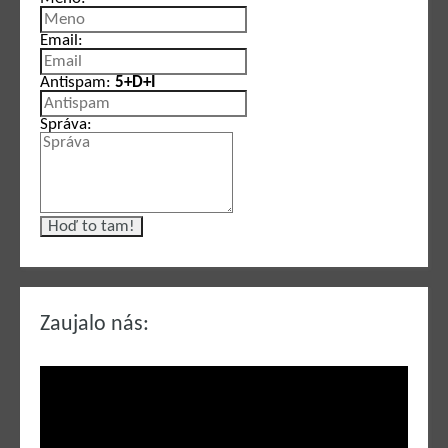
Email:
Antispam:
5+D+I
Správa:
Zaujalo nás: