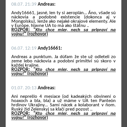
08.07. 21:39
Andreas:
Andy16661, jasné, len ty si aeroplán... Áno, všade sú
náckovia a podobné existencie (dokonca aj v
Mongolsku), lenže ako nejaké okrajové elementy. Ale
v Európe, hlavne UA to má ako štátnu ..
ROZPOR: "
Kto chce mier, nech sa pripraví na
vojnu!
" (rozhovor)
06.07. 12:19
Andy16661:
Andreas a punktum. Ja dúfam že ste už odleteli zo
zeme lebo náckovia a podobní primitívi sú skoro v
každej krajine.
ROZPOR: "
Kto chce mier, nech sa pripraví na
vojnu!
" (rozhovor)
01.07. 20:13
Andreas:
Ani neprešlo 4 mesiace (od kadeakých obvinení o
hoaxoch a bla, bla) a už máme v UA ten Panteón
hrdinov Ukrajiny... Samí nácek a kolaborant v ňom.
Ruský žid Zelenskyj sa kľačí pred pozost ..
ROZPOR: "
Kto chce mier, nech sa pripraví na
vojnu!
" (rozhovor)