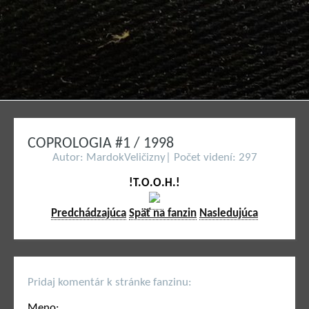
COPROLOGIA #1 / 1998
Autor: MardokVeličizny| Počet videní: 297
!T.O.O.H.!
Predchádzajúca
Späť na fanzin
Nasledujúca
Pridaj komentár k stránke fanzinu:
Meno: