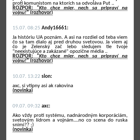
proti komunistom na ktorích sa odvoláva Put ..
ROZPOR: "
Kto chce mier, nech sa pripraví na
vojnu!
" (rozhovor)
15.07. 08:25
Andy16661:
Ja históriu UA poznám. A asi na rozdiel od teba viem
čo sa tam dialo aj pred druhou svetovou. Ja viem aj
čo je Zelenský zač lebo sledujem tie tvoje
"neexistujúce a zakázané" opozične média ..
ROZPOR: "
Kto chce mier, nech sa pripraví na
vojnu!
" (rozhovor)
10.07. 13:22
slon:
axc, si vtipny asi ak rakovina
(novinka)
09.07. 09:32
axc:
Ako vždy proti systému, nadnárodným korporáciám,
svetovým lídrom a vojnám....no co scena do ruska
snimi?? ;)
(novinka)