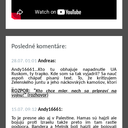
Posledné komentáre:
28.07. 01:01
Andreas:
Andy16661...Kto tu obhajuje napadnutie UA
Ruskom, ty trapko. Kde som sa tak vyjadril? Sa nauč
aspoň chápať písaný text. To, že kritizujem
Zelenského juntu a jeho náckovských kamošov, ktorí
..
ROZPOR: "
Kto chce mier, nech sa pripraví na
vojnu!
" (rozhovor)
15.07. 09:12
Andy16661:
To je presne ako aj v Palestíne. Hamas sú hajzli ale
bojujú proti Izraelu takže preto im tam rastie
podpora. Bandera a Melnik boli hajzli ale bojovali