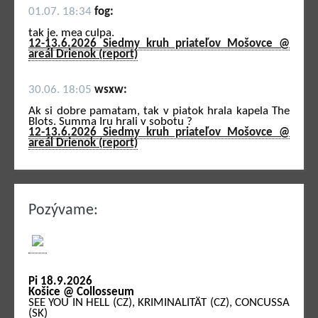
01.07. 18:34
fog:
tak je. mea culpa.
12-13.6.2026 Siedmy kruh priateľov Mošovce @
areál Drienok (report)
30.06. 18:05
wsxw:
Ak si dobre pamatam, tak v piatok hrala kapela The
Blots. Summa Iru hrali v sobotu ?
12-13.6.2026 Siedmy kruh priateľov Mošovce @
areál Drienok (report)
Pozývame:
Pi 18.9.2026
Košice @ Collosseum
SEE YOU IN HELL (CZ), KRIMINALITÄT (CZ), CONCUSSA
(SK)