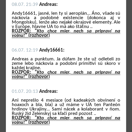
08.07. 21:39
Andreas:
Andy16661, jasné, len ty si aeroplán... Áno, všade sú
náckovia a podobné existencie (dokonca aj v
Mongolsku), lenže ako nejaké okrajové elementy. Ale
v Európe, hlavne UA to má ako štátnu ..
ROZPOR: "
Kto chce mier, nech sa pripraví na
vojnu!
" (rozhovor)
06.07. 12:19
Andy16661:
Andreas a punktum. Ja dúfam že ste už odleteli zo
zeme lebo náckovia a podobní primitívi sú skoro v
každej krajine.
ROZPOR: "
Kto chce mier, nech sa pripraví na
vojnu!
" (rozhovor)
01.07. 20:13
Andreas:
Ani neprešlo 4 mesiace (od kadeakých obvinení o
hoaxoch a bla, bla) a už máme v UA ten Panteón
hrdinov Ukrajiny... Samí nácek a kolaborant v ňom.
Ruský žid Zelenskyj sa kľačí pred pozost ..
ROZPOR: "
Kto chce mier, nech sa pripraví na
vojnu!
" (rozhovor)