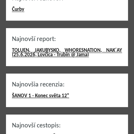
Čurby
Najnovší report:
TOLUEN, JAKUBYSKO, WHORESNATION, NAK´AY
(25.6.2026, Lovčica - Trubín @ Jama)
Najnovšia recenzia:
ŠANOV 1 - Konec světa 12"
Najnovší cestopis: