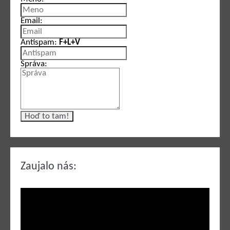
Email:
Antispam:
F+L+V
Správa:
Zaujalo nás: