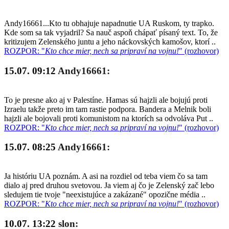
Andy16661...Kto tu obhajuje napadnutie UA Ruskom, ty trapko.
Kde som sa tak vyjadril? Sa nauč aspoň chápať písaný text. To, že
kritizujem Zelenského juntu a jeho náckovských kamošov, ktorí ..
ROZPOR: "
Kto chce mier, nech sa pripraví na vojnu!
" (rozhovor)
15.07. 09:12
Andy16661:
To je presne ako aj v Palestíne. Hamas sú hajzli ale bojujú proti
Izraelu takže preto im tam rastie podpora. Bandera a Melnik boli
hajzli ale bojovali proti komunistom na ktorích sa odvoláva Put ..
ROZPOR: "
Kto chce mier, nech sa pripraví na vojnu!
" (rozhovor)
15.07. 08:25
Andy16661:
Ja históriu UA poznám. A asi na rozdiel od teba viem čo sa tam
dialo aj pred druhou svetovou. Ja viem aj čo je Zelenský zač lebo
sledujem tie tvoje "neexistujúce a zakázané" opozične média ..
ROZPOR: "
Kto chce mier, nech sa pripraví na vojnu!
" (rozhovor)
10.07. 13:22
slon: