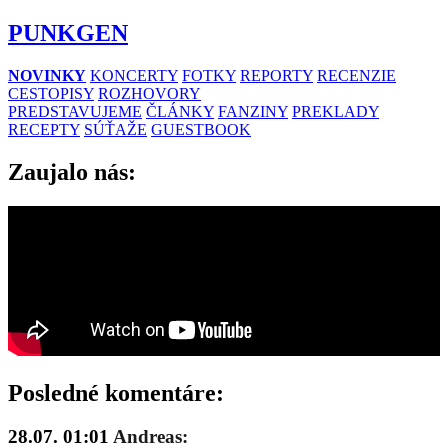
PUNKGEN
NOVINKY
KONCERTY
FOTKY
REPORTY
RECENZIE
CESTOPISY
ROZHOVORY
PREDSTAVUJEME
ČLÁNKY
FANZINY
PREKLADY
RECEPTY
SÚŤAŽE
GUESTBOOK
Zaujalo nás:
Posledné komentáre:
28.07. 01:01
Andreas: