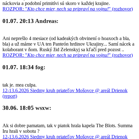
náckovia a podobní primitívi sú skoro v každej krajine.
ROZPOR: "
Kto chce mier, nech sa pripraví na vojnu!
" (rozhovor)
01.07. 20:13
Andreas:
Ani neprešlo 4 mesiace (od kadeakých obvinení o hoaxoch a bla,
bla) a už máme v UA ten Panteón hrdinov Ukrajiny... Samí nácek a
kolaborant v ňom. Ruský žid Zelenskyj sa kľačí pred pozost ..
ROZPOR: "
Kto chce mier, nech sa pripraví na vojnu!
" (rozhovor)
01.07. 18:34
fog:
tak je. mea culpa.
12-13.6.2026 Siedmy kruh priateľov Mošovce @ areál Drienok
(report)
30.06. 18:05
wsxw:
Ak si dobre pamatam, tak v piatok hrala kapela The Blots. Summa
Iru hrali v sobotu ?
12-13.6.2026 Siedmy kruh priateľov Mošovce @ areál Drienok