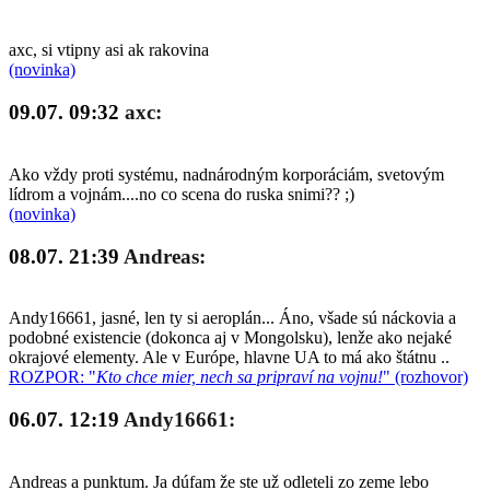
axc, si vtipny asi ak rakovina
(novinka)
09.07. 09:32
axc:
Ako vždy proti systému, nadnárodným korporáciám, svetovým
lídrom a vojnám....no co scena do ruska snimi?? ;)
(novinka)
08.07. 21:39
Andreas:
Andy16661, jasné, len ty si aeroplán... Áno, všade sú náckovia a
podobné existencie (dokonca aj v Mongolsku), lenže ako nejaké
okrajové elementy. Ale v Európe, hlavne UA to má ako štátnu ..
ROZPOR: "
Kto chce mier, nech sa pripraví na vojnu!
" (rozhovor)
06.07. 12:19
Andy16661:
Andreas a punktum. Ja dúfam že ste už odleteli zo zeme lebo