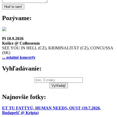
Pozývame:
Pi 18.9.2026
Košice @ Collosseum
SEE YOU IN HELL (CZ), KRIMINALITÄT (CZ), CONCUSSA
(SK)
... ostatné koncerty
Vyhľadávanie:
Najnovšie fotky:
ET TU FATTYÚ, HUMAN NEEDS, OUST (19.7.2026,
Budapešť @ Kripta)