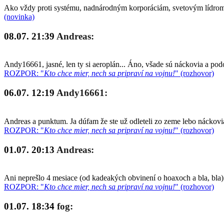
Ako vždy proti systému, nadnárodným korporáciám, svetovým lídrom a
(novinka)
08.07. 21:39
Andreas:
Andy16661, jasné, len ty si aeroplán... Áno, všade sú náckovia a po
ROZPOR: "
Kto chce mier, nech sa pripraví na vojnu!
" (rozhovor)
06.07. 12:19
Andy16661:
Andreas a punktum. Ja dúfam že ste už odleteli zo zeme lebo náckovia
ROZPOR: "
Kto chce mier, nech sa pripraví na vojnu!
" (rozhovor)
01.07. 20:13
Andreas:
Ani neprešlo 4 mesiace (od kadeakých obvinení o hoaxoch a bla, bla)
ROZPOR: "
Kto chce mier, nech sa pripraví na vojnu!
" (rozhovor)
01.07. 18:34
fog: