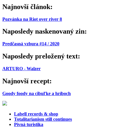
Najnovší článok:
Pozvánka na Riot over river 8
Naposledy naskenovaný zin:
Predčasná vzbura #14 / 2020
Naposledy preložený text:
ARTURO - Walzer
Najnovší recept:
Goody foody na cibuľke a hríboch
Labell records & shop
Totalitarianism still continues
Pivná turistika