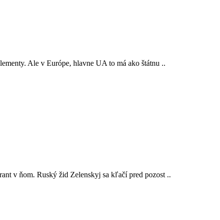
lementy. Ale v Európe, hlavne UA to má ako štátnu ..
ant v ňom. Ruský žid Zelenskyj sa kľačí pred pozost ..