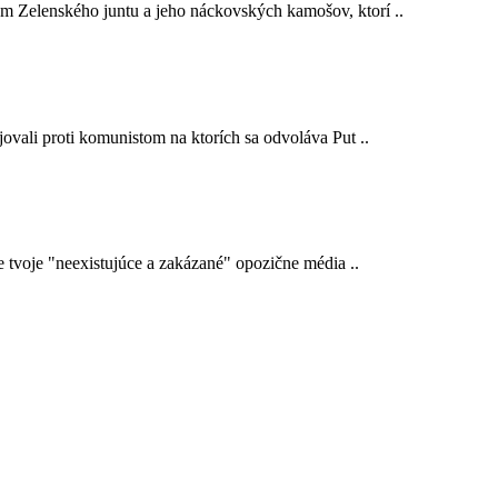
em Zelenského juntu a jeho náckovských kamošov, ktorí ..
ojovali proti komunistom na ktorích sa odvoláva Put ..
e tvoje "neexistujúce a zakázané" opozične média ..