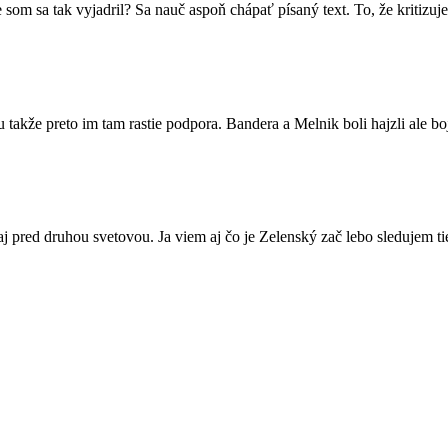
m sa tak vyjadril? Sa nauč aspoň chápať písaný text. To, že kritizuj
lu takže preto im tam rastie podpora. Bandera a Melnik boli hajzli ale b
aj pred druhou svetovou. Ja viem aj čo je Zelenský zač lebo sledujem ti