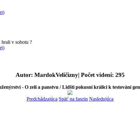
rt)
hrali v sobotu ?
rt)
Autor: MardokVeličizny| Počet videní: 295
enýrství - O zelí a panstvu / Lidšti pokusní králici k testování g
Predchádzajúca
Späť na fanzin
Nasledujúca