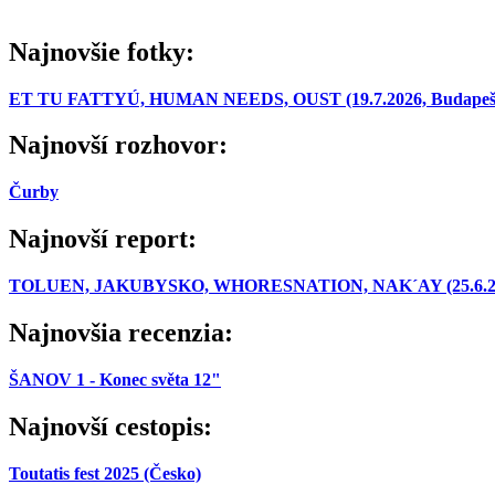
Najnovšie fotky:
ET TU FATTYÚ, HUMAN NEEDS, OUST (19.7.2026, Budapešť
Najnovší rozhovor:
Čurby
Najnovší report:
TOLUEN, JAKUBYSKO, WHORESNATION, NAK´AY (25.6.2026,
Najnovšia recenzia:
ŠANOV 1 - Konec světa 12"
Najnovší cestopis:
Toutatis fest 2025 (Česko)