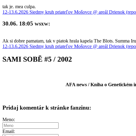
tak je. mea culpa.
12-13.6.2026 Siedmy kruh priateľov Mošovce @ areál Drienok (repo
30.06. 18:05
wsxw:
Ak si dobre pamatam, tak v piatok hrala kapela The Blots. Summa Iru 
12-13.6.2026 Siedmy kruh priateľov Mošovce @ areál Drienok (repo
SAMI SOBĚ #5 / 2002
AFA news / Kniha o Genetickém inž
Pridaj komentár k stránke fanzinu:
Meno:
Email: