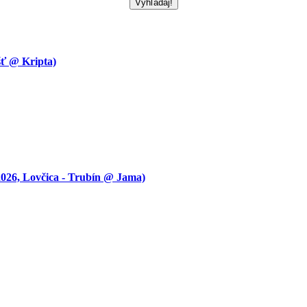
 @ Kripta)
 Lovčica - Trubín @ Jama)