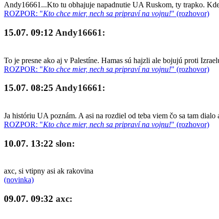
Andy16661...Kto tu obhajuje napadnutie UA Ruskom, ty trapko. Kde so
ROZPOR: "
Kto chce mier, nech sa pripraví na vojnu!
" (rozhovor)
15.07. 09:12
Andy16661:
To je presne ako aj v Palestíne. Hamas sú hajzli ale bojujú proti Izrae
ROZPOR: "
Kto chce mier, nech sa pripraví na vojnu!
" (rozhovor)
15.07. 08:25
Andy16661:
Ja históriu UA poznám. A asi na rozdiel od teba viem čo sa tam dialo 
ROZPOR: "
Kto chce mier, nech sa pripraví na vojnu!
" (rozhovor)
10.07. 13:22
slon:
axc, si vtipny asi ak rakovina
(novinka)
09.07. 09:32
axc: