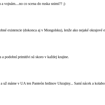
 vojnám....no co scena do ruska snimi?? ;)
dobné existencie (dokonca aj v Mongolsku), lenže ako nejaké okrajové e
 a podobní primitívi sú skoro v každej krajine.
 a už máme v UA ten Panteón hrdinov Ukrajiny... Samí nácek a kolabor