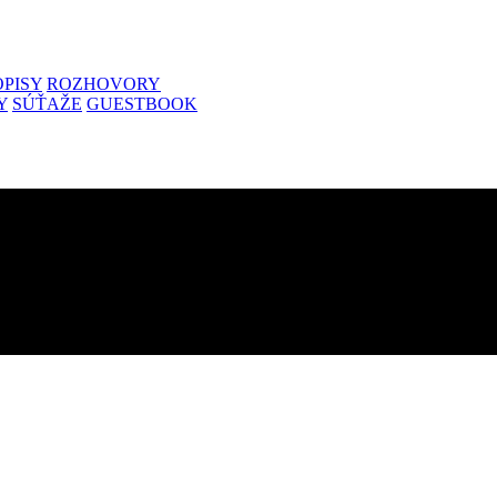
PISY
ROZHOVORY
Y
SÚŤAŽE
GUESTBOOK