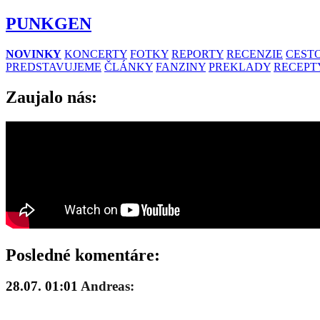
PUNKGEN
NOVINKY
KONCERTY
FOTKY
REPORTY
RECENZIE
CESTO
PREDSTAVUJEME
ČLÁNKY
FANZINY
PREKLADY
RECEPT
Zaujalo nás:
Posledné komentáre:
28.07. 01:01
Andreas: