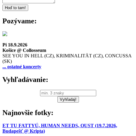
Pozývame:
Pi 18.9.2026
Košice @ Collosseum
SEE YOU IN HELL (CZ), KRIMINALITÄT (CZ), CONCUSSA
(SK)
... ostatné koncerty
Vyhľadávanie:
Najnovšie fotky:
ET TU FATTYÚ, HUMAN NEEDS, OUST (19.7.2026,
Budapešť @ Kripta)