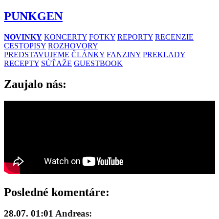
PUNKGEN
NOVINKY
KONCERTY
FOTKY
REPORTY
RECENZIE
CESTOPISY
ROZHOVORY
PREDSTAVUJEME
ČLÁNKY
FANZINY
PREKLADY
RECEPTY
SÚŤAŽE
GUESTBOOK
Zaujalo nás:
Posledné komentáre:
28.07. 01:01
Andreas: