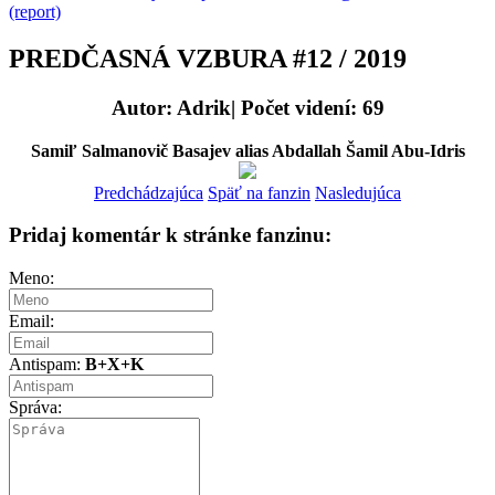
(report)
PREDČASNÁ VZBURA #12 / 2019
Autor: Adrik| Počet videní: 69
Samiľ Salmanovič Basajev alias Abdallah Šamil Abu-Idris
Predchádzajúca
Späť na fanzin
Nasledujúca
Pridaj komentár k stránke fanzinu:
Meno:
Email:
Antispam:
B+X+K
Správa: