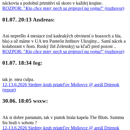
náckovia a podobní primitívi sú skoro v každej krajine.
ROZPOR: "
Kto chce mier, nech sa pripraví na vojnu!
" (rozhovor)
01.07. 20:13
Andreas:
Ani neprešlo 4 mesiace (od kadeakých obvinení o hoaxoch a bla,
bla) a už máme v UA ten Panteón hrdinov Ukrajiny... Samí nácek a
kolaborant v ňom. Ruský žid Zelenskyj sa kľačí pred pozost ..
ROZPOR: "
Kto chce mier, nech sa pripraví na vojnu!
" (rozhovor)
01.07. 18:34
fog:
tak je. mea culpa.
12-13.6.2026 Siedmy kruh priateľov Mošovce @ areál Drienok
(report)
30.06. 18:05
wsxw:
Ak si dobre pamatam, tak v piatok hrala kapela The Blots. Summa
Iru hrali v sobotu ?
12-13.6.2026 Siedmy kruh priateľov Mošovce @ areál Drienok