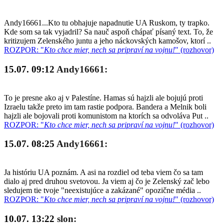
Andy16661...Kto tu obhajuje napadnutie UA Ruskom, ty trapko.
Kde som sa tak vyjadril? Sa nauč aspoň chápať písaný text. To, že
kritizujem Zelenského juntu a jeho náckovských kamošov, ktorí ..
ROZPOR: "
Kto chce mier, nech sa pripraví na vojnu!
" (rozhovor)
15.07. 09:12
Andy16661:
To je presne ako aj v Palestíne. Hamas sú hajzli ale bojujú proti
Izraelu takže preto im tam rastie podpora. Bandera a Melnik boli
hajzli ale bojovali proti komunistom na ktorích sa odvoláva Put ..
ROZPOR: "
Kto chce mier, nech sa pripraví na vojnu!
" (rozhovor)
15.07. 08:25
Andy16661:
Ja históriu UA poznám. A asi na rozdiel od teba viem čo sa tam
dialo aj pred druhou svetovou. Ja viem aj čo je Zelenský zač lebo
sledujem tie tvoje "neexistujúce a zakázané" opozične média ..
ROZPOR: "
Kto chce mier, nech sa pripraví na vojnu!
" (rozhovor)
10.07. 13:22
slon: