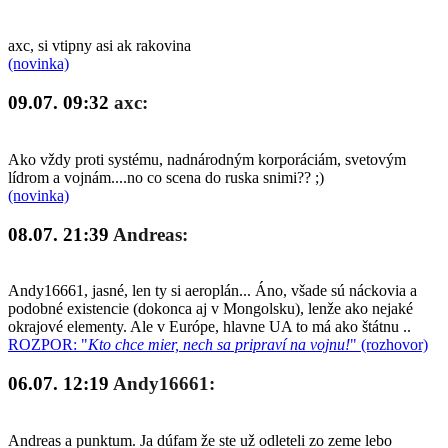
axc, si vtipny asi ak rakovina
(novinka)
09.07. 09:32
axc:
Ako vždy proti systému, nadnárodným korporáciám, svetovým
lídrom a vojnám....no co scena do ruska snimi?? ;)
(novinka)
08.07. 21:39
Andreas:
Andy16661, jasné, len ty si aeroplán... Áno, všade sú náckovia a
podobné existencie (dokonca aj v Mongolsku), lenže ako nejaké
okrajové elementy. Ale v Európe, hlavne UA to má ako štátnu ..
ROZPOR: "
Kto chce mier, nech sa pripraví na vojnu!
" (rozhovor)
06.07. 12:19
Andy16661:
Andreas a punktum. Ja dúfam že ste už odleteli zo zeme lebo