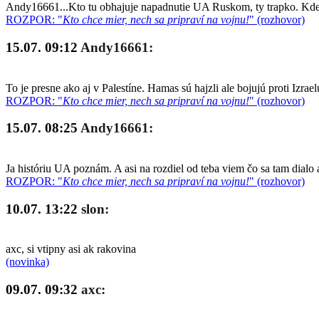
Andy16661...Kto tu obhajuje napadnutie UA Ruskom, ty trapko. Kde so
ROZPOR: "
Kto chce mier, nech sa pripraví na vojnu!
" (rozhovor)
15.07. 09:12
Andy16661:
To je presne ako aj v Palestíne. Hamas sú hajzli ale bojujú proti Izrae
ROZPOR: "
Kto chce mier, nech sa pripraví na vojnu!
" (rozhovor)
15.07. 08:25
Andy16661:
Ja históriu UA poznám. A asi na rozdiel od teba viem čo sa tam dialo 
ROZPOR: "
Kto chce mier, nech sa pripraví na vojnu!
" (rozhovor)
10.07. 13:22
slon:
axc, si vtipny asi ak rakovina
(novinka)
09.07. 09:32
axc: