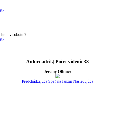
rt)
hrali v sobotu ?
rt)
Autor: adrik| Počet videní: 38
Jeremy Othmer
Predchádzajúca
Späť na fanzin
Nasledujúca