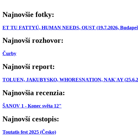
Najnovšie fotky:
ET TU FATTYÚ, HUMAN NEEDS, OUST (19.7.2026, Budapešť
Najnovší rozhovor:
Čurby
Najnovší report:
TOLUEN, JAKUBYSKO, WHORESNATION, NAK´AY (25.6.2026,
Najnovšia recenzia:
ŠANOV 1 - Konec světa 12"
Najnovší cestopis:
Toutatis fest 2025 (Česko)