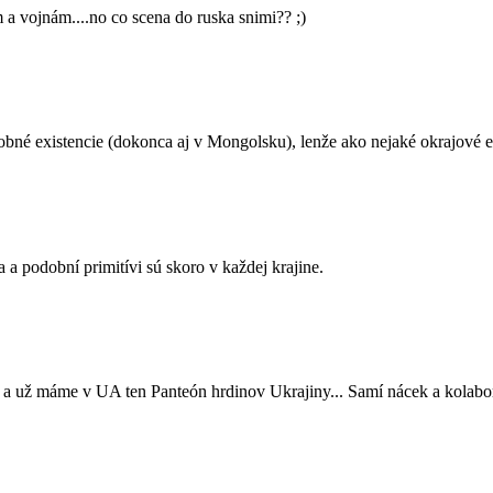
 vojnám....no co scena do ruska snimi?? ;)
dobné existencie (dokonca aj v Mongolsku), lenže ako nejaké okrajové e
 a podobní primitívi sú skoro v každej krajine.
 a už máme v UA ten Panteón hrdinov Ukrajiny... Samí nácek a kolabor