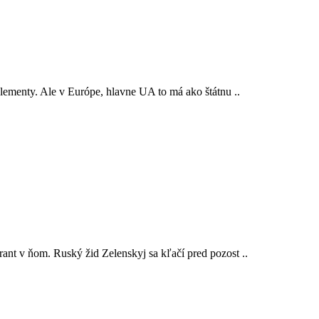
lementy. Ale v Európe, hlavne UA to má ako štátnu ..
ant v ňom. Ruský žid Zelenskyj sa kľačí pred pozost ..