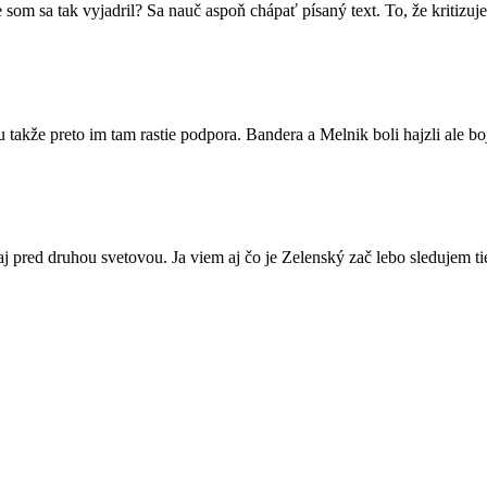
m sa tak vyjadril? Sa nauč aspoň chápať písaný text. To, že kritizuj
lu takže preto im tam rastie podpora. Bandera a Melnik boli hajzli ale b
aj pred druhou svetovou. Ja viem aj čo je Zelenský zač lebo sledujem ti