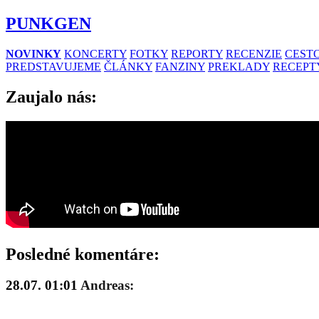
PUNKGEN
NOVINKY
KONCERTY
FOTKY
REPORTY
RECENZIE
CESTO
PREDSTAVUJEME
ČLÁNKY
FANZINY
PREKLADY
RECEPT
Zaujalo nás:
Posledné komentáre:
28.07. 01:01
Andreas: