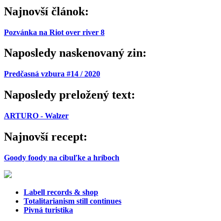
Najnovší článok:
Pozvánka na Riot over river 8
Naposledy naskenovaný zin:
Predčasná vzbura #14 / 2020
Naposledy preložený text:
ARTURO - Walzer
Najnovší recept:
Goody foody na cibuľke a hríboch
Labell records & shop
Totalitarianism still continues
Pivná turistika