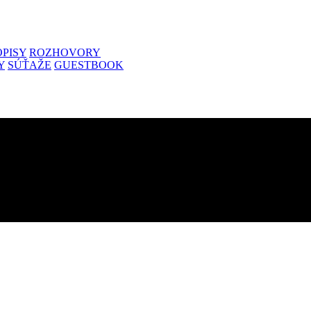
PISY
ROZHOVORY
Y
SÚŤAŽE
GUESTBOOK