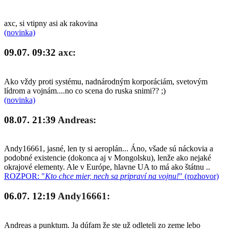
axc, si vtipny asi ak rakovina
(novinka)
09.07. 09:32
axc:
Ako vždy proti systému, nadnárodným korporáciám, svetovým
lídrom a vojnám....no co scena do ruska snimi?? ;)
(novinka)
08.07. 21:39
Andreas:
Andy16661, jasné, len ty si aeroplán... Áno, všade sú náckovia a
podobné existencie (dokonca aj v Mongolsku), lenže ako nejaké
okrajové elementy. Ale v Európe, hlavne UA to má ako štátnu ..
ROZPOR: "
Kto chce mier, nech sa pripraví na vojnu!
" (rozhovor)
06.07. 12:19
Andy16661:
Andreas a punktum. Ja dúfam že ste už odleteli zo zeme lebo