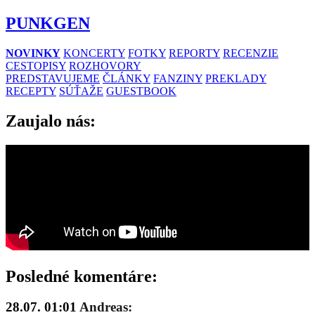
PUNKGEN
NOVINKY
KONCERTY
FOTKY
REPORTY
RECENZIE
CESTOPISY
ROZHOVORY
PREDSTAVUJEME
ČLÁNKY
FANZINY
PREKLADY
RECEPTY
SÚŤAŽE
GUESTBOOK
Zaujalo nás:
Posledné komentáre:
28.07. 01:01
Andreas: