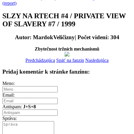
(report)
SLZY NA RTECH #4 / PRIVATE VIEW
OF SLAVERY #7 / 1999
Autor: MardokVeličizny| Počet videní: 304
Zbytečnost tržních mechanismů
Predchádzajúca
Späť na fanzin
Nasledujúca
Pridaj komentár k stránke fanzinu:
Meno:
Email:
Antispam:
J+S+8
Správa: