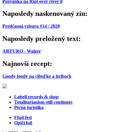
Pozvánka na Riot over river 8
Naposledy naskenovaný zin:
Predčasná vzbura #14 / 2020
Naposledy preložený text:
ARTURO - Walzer
Najnovší recept:
Goody foody na cibuľke a hríboch
Labell records & shop
Totalitarianism still continues
Pivná turistika
Ffud fest
Opičí bál