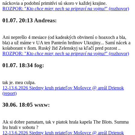
náckovia a podobní primitívi sú skoro v každej krajine.
ROZPOR: "
Kto chce mier, nech sa pripraví na vojnu!
" (rozhovor)
01.07. 20:13
Andreas:
Ani neprešlo 4 mesiace (od kadeakých obvinení o hoaxoch a bla,
bla) a už máme v UA ten Panteón hrdinov Ukrajiny... Samí nácek a
kolaborant v ňom. Ruský žid Zelenskyj sa kľačí pred pozost ..
ROZPOR: "
Kto chce mier, nech sa pripraví na vojnu!
" (rozhovor)
01.07. 18:34
fog:
tak je. mea culpa.
12-13.6.2026 Siedmy kruh priateľov Mošovce @ areál Drienok
(report)
30.06. 18:05
wsxw:
Ak si dobre pamatam, tak v piatok hrala kapela The Blots. Summa
Iru hrali v sobotu ?
12-13.6.2026 Siedmy kruh priateľov Mošovce @ areál Drienok