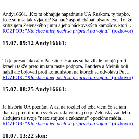
Andy16661...Kto tu obhajuje napadnutie UA Ruskom, ty trapko.
Kde som sa tak vyjadril? Sa nauč aspoň chápať písaný text. To, že
kritizujem Zelenského juntu a jeho náckovských kamošov, ktorí ..
ROZPOR: "
Kto chce mier, nech sa pripraví na vojnu!
" (rozhovor)
15.07. 09:12
Andy16661:
To je presne ako aj v Palestíne. Hamas sú hajzli ale bojujú proti
Izraelu takže preto im tam rastie podpora. Bandera a Melnik boli
hajzli ale bojovali proti komunistom na ktorích sa odvoláva Put ..
ROZPOR: "
Kto chce mier, nech sa pripraví na vojnu!
" (rozhovor)
15.07. 08:25
Andy16661:
Ja históriu UA poznám. A asi na rozdiel od teba viem čo sa tam
dialo aj pred druhou svetovou. Ja viem aj čo je Zelenský zač lebo
sledujem tie tvoje "neexistujúce a zakázané" opozične média ..
ROZPOR: "
Kto chce mier, nech sa pripraví na vojnu!
" (rozhovor)
10.07. 13:22
slon: