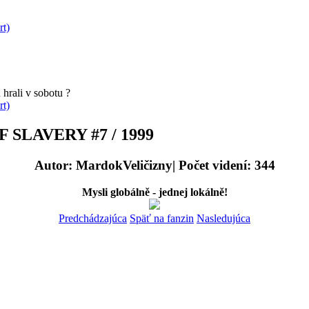
rt)
hrali v sobotu ?
rt)
 SLAVERY #7 / 1999
Autor: MardokVeličizny| Počet videní: 344
Mysli globálně - jednej lokálně!
Predchádzajúca
Späť na fanzin
Nasledujúca