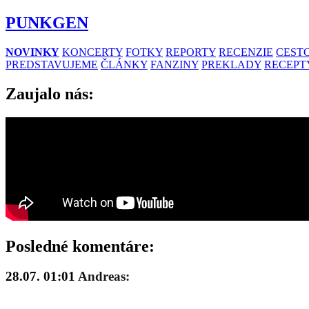
PUNKGEN
NOVINKY
KONCERTY
FOTKY
REPORTY
RECENZIE
CESTO
PREDSTAVUJEME
ČLÁNKY
FANZINY
PREKLADY
RECEPT
Zaujalo nás:
Posledné komentáre:
28.07. 01:01
Andreas: