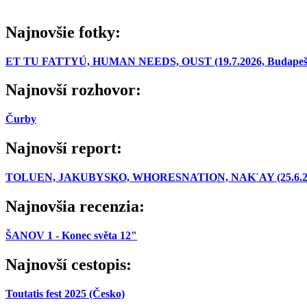
Najnovšie fotky:
ET TU FATTYÚ, HUMAN NEEDS, OUST (19.7.2026, Budapešť
Najnovší rozhovor:
Čurby
Najnovší report:
TOLUEN, JAKUBYSKO, WHORESNATION, NAK´AY (25.6.2026,
Najnovšia recenzia:
ŠANOV 1 - Konec světa 12"
Najnovší cestopis:
Toutatis fest 2025 (Česko)