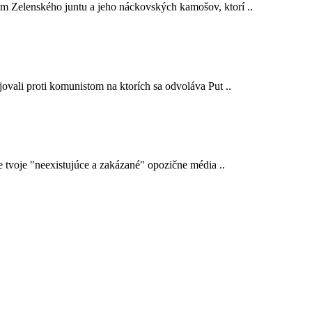
em Zelenského juntu a jeho náckovských kamošov, ktorí ..
ojovali proti komunistom na ktorích sa odvoláva Put ..
e tvoje "neexistujúce a zakázané" opozične média ..