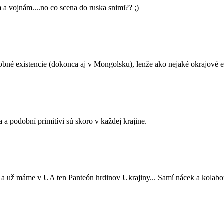
 vojnám....no co scena do ruska snimi?? ;)
dobné existencie (dokonca aj v Mongolsku), lenže ako nejaké okrajové e
 a podobní primitívi sú skoro v každej krajine.
 a už máme v UA ten Panteón hrdinov Ukrajiny... Samí nácek a kolabor