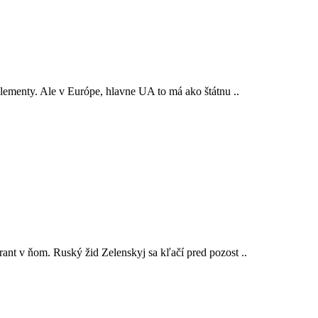
lementy. Ale v Európe, hlavne UA to má ako štátnu ..
ant v ňom. Ruský žid Zelenskyj sa kľačí pred pozost ..