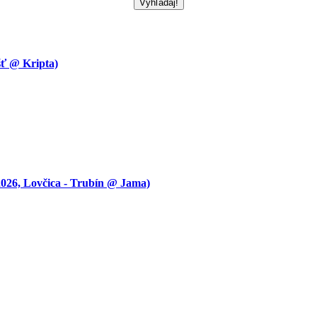
 @ Kripta)
 Lovčica - Trubín @ Jama)