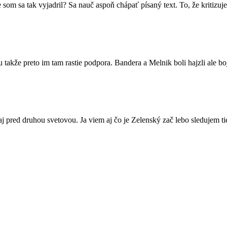
m sa tak vyjadril? Sa nauč aspoň chápať písaný text. To, že kritizuj
lu takže preto im tam rastie podpora. Bandera a Melnik boli hajzli ale b
aj pred druhou svetovou. Ja viem aj čo je Zelenský zač lebo sledujem ti