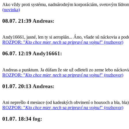
Ako vždy proti systému, nadnárodným korporáciám, svetovým lídrom a
(novinka)
08.07. 21:39
Andreas:
Andy16661, jasné, len ty si aeroplán... Áno, všade sú náckovia a po
ROZPOR: "
Kto chce mier, nech sa pripraví na vojnu!
" (rozhovor)
06.07. 12:19
Andy16661:
Andreas a punktum. Ja dúfam že ste už odleteli zo zeme lebo náckovia
ROZPOR: "
Kto chce mier, nech sa pripraví na vojnu!
" (rozhovor)
01.07. 20:13
Andreas:
Ani neprešlo 4 mesiace (od kadeakých obvinení o hoaxoch a bla, bla)
ROZPOR: "
Kto chce mier, nech sa pripraví na vojnu!
" (rozhovor)
01.07. 18:34
fog: