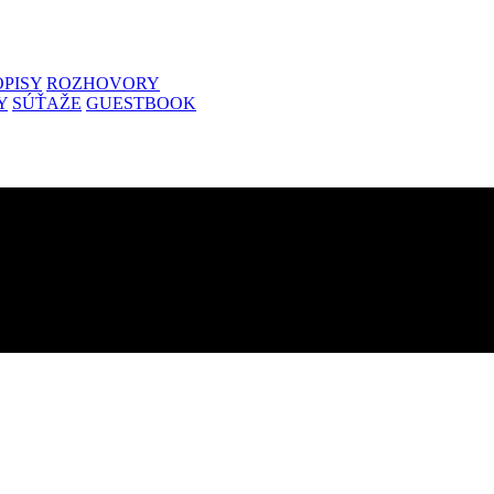
PISY
ROZHOVORY
Y
SÚŤAŽE
GUESTBOOK