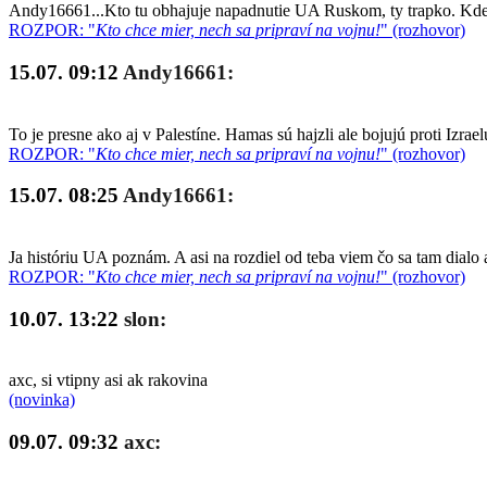
Andy16661...Kto tu obhajuje napadnutie UA Ruskom, ty trapko. Kde so
ROZPOR: "
Kto chce mier, nech sa pripraví na vojnu!
" (rozhovor)
15.07. 09:12
Andy16661:
To je presne ako aj v Palestíne. Hamas sú hajzli ale bojujú proti Izrae
ROZPOR: "
Kto chce mier, nech sa pripraví na vojnu!
" (rozhovor)
15.07. 08:25
Andy16661:
Ja históriu UA poznám. A asi na rozdiel od teba viem čo sa tam dialo 
ROZPOR: "
Kto chce mier, nech sa pripraví na vojnu!
" (rozhovor)
10.07. 13:22
slon:
axc, si vtipny asi ak rakovina
(novinka)
09.07. 09:32
axc: