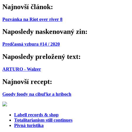
Najnovší článok:
Pozvánka na Riot over river 8
Naposledy naskenovaný zin:
Predčasná vzbura #14 / 2020
Naposledy preložený text:
ARTURO - Walzer
Najnovší recept:
Goody foody na cibuľke a hríboch
Labell records & shop
Totalitarianism still continues
Pivná turistika