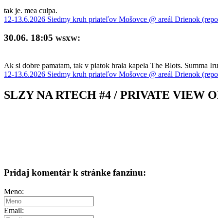
tak je. mea culpa.
12-13.6.2026 Siedmy kruh priateľov Mošovce @ areál Drienok (repo
30.06. 18:05
wsxw:
Ak si dobre pamatam, tak v piatok hrala kapela The Blots. Summa Iru 
12-13.6.2026 Siedmy kruh priateľov Mošovce @ areál Drienok (repo
SLZY NA RTECH #4 / PRIVATE VIEW OF
Pridaj komentár k stránke fanzinu:
Meno:
Email: