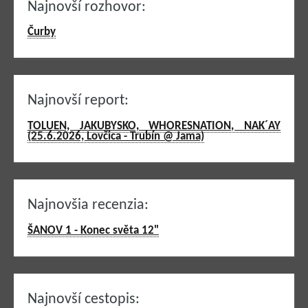
Najnovší rozhovor:
Čurby
Najnovší report:
TOLUEN, JAKUBYSKO, WHORESNATION, NAK´AY
(25.6.2026, Lovčica - Trubín @ Jama)
Najnovšia recenzia:
ŠANOV 1 - Konec světa 12"
Najnovší cestopis: