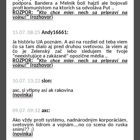
podpora. Bandera a Melnik boli hajzli ale bojovali
proti komunistom na ktorích sa odvoláva Put ..
ROZPOR: "
Kto chce mier, nech sa pripraví na
vojnu!
" (rozhovor)
15.07. 08:25
Andy16661:
Ja históriu UA poznám. A asi na rozdiel od teba viem
čo sa tam dialo aj pred druhou svetovou. Ja viem aj
čo je Zelenský zač lebo sledujem tie tvoje
"neexistujúce a zakázané" opozične média ..
ROZPOR: "
Kto chce mier, nech sa pripraví na
vojnu!
" (rozhovor)
10.07. 13:22
slon:
axc, si vtipny asi ak rakovina
(novinka)
09.07. 09:32
axc:
Ako vždy proti systému, nadnárodným korporáciám,
svetovým lídrom a vojnám....no co scena do ruska
snimi?? ;)
(novinka)