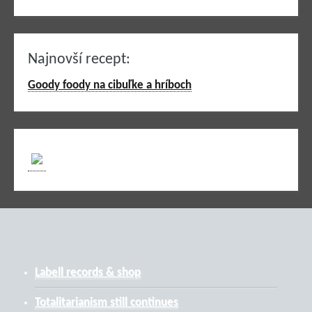
Najnovší recept:
Goody foody na cibuľke a hríboch
Labell records & shop
Totalitarianism still continues