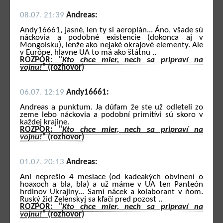
08.07. 21:39
Andreas:
Andy16661, jasné, len ty si aeroplán... Áno, všade sú
náckovia a podobné existencie (dokonca aj v
Mongolsku), lenže ako nejaké okrajové elementy. Ale
v Európe, hlavne UA to má ako štátnu ..
ROZPOR: "
Kto chce mier, nech sa pripraví na
vojnu!
" (rozhovor)
06.07. 12:19
Andy16661:
Andreas a punktum. Ja dúfam že ste už odleteli zo
zeme lebo náckovia a podobní primitívi sú skoro v
každej krajine.
ROZPOR: "
Kto chce mier, nech sa pripraví na
vojnu!
" (rozhovor)
01.07. 20:13
Andreas:
Ani neprešlo 4 mesiace (od kadeakých obvinení o
hoaxoch a bla, bla) a už máme v UA ten Panteón
hrdinov Ukrajiny... Samí nácek a kolaborant v ňom.
Ruský žid Zelenskyj sa kľačí pred pozost ..
ROZPOR: "
Kto chce mier, nech sa pripraví na
vojnu!
" (rozhovor)