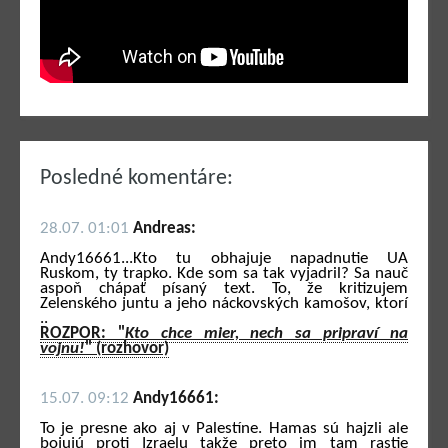
Posledné komentáre:
28.07. 01:01
Andreas:
Andy16661...Kto tu obhajuje napadnutie UA
Ruskom, ty trapko. Kde som sa tak vyjadril? Sa nauč
aspoň chápať písaný text. To, že kritizujem
Zelenského juntu a jeho náckovských kamošov, ktorí
..
ROZPOR: "
Kto chce mier, nech sa pripraví na
vojnu!
" (rozhovor)
15.07. 09:12
Andy16661:
To je presne ako aj v Palestíne. Hamas sú hajzli ale
bojujú proti Izraelu takže preto im tam rastie