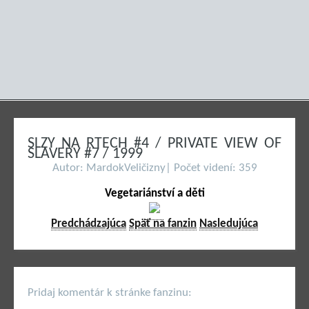
SLZY NA RTECH #4 / PRIVATE VIEW OF
SLAVERY #7 / 1999
Autor: MardokVeličizny| Počet videní: 359
Vegetariánství a děti
Predchádzajúca
Späť na fanzin
Nasledujúca
Pridaj komentár k stránke fanzinu: