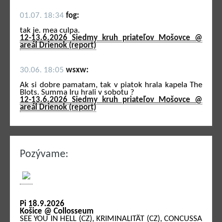
01.07. 18:34
fog:
tak je. mea culpa.
12-13.6.2026 Siedmy kruh priateľov Mošovce @
areál Drienok (report)
30.06. 18:05
wsxw:
Ak si dobre pamatam, tak v piatok hrala kapela The
Blots. Summa Iru hrali v sobotu ?
12-13.6.2026 Siedmy kruh priateľov Mošovce @
areál Drienok (report)
Pozývame:
Pi 18.9.2026
Košice @ Collosseum
SEE YOU IN HELL (CZ), KRIMINALITÄT (CZ), CONCUSSA