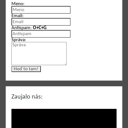
Meno:
Email:
Antispam:
O+C+G
Správa:
Zaujalo nás: