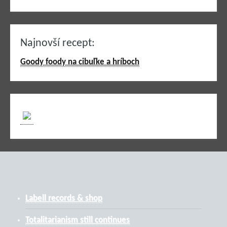
Najnovší recept:
Goody foody na cibuľke a hríboch
Labell records & shop
Totalitarianism still continues