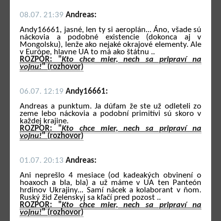
08.07. 21:39
Andreas:
Andy16661, jasné, len ty si aeroplán... Áno, všade sú
náckovia a podobné existencie (dokonca aj v
Mongolsku), lenže ako nejaké okrajové elementy. Ale
v Európe, hlavne UA to má ako štátnu ..
ROZPOR: "
Kto chce mier, nech sa pripraví na
vojnu!
" (rozhovor)
06.07. 12:19
Andy16661:
Andreas a punktum. Ja dúfam že ste už odleteli zo
zeme lebo náckovia a podobní primitívi sú skoro v
každej krajine.
ROZPOR: "
Kto chce mier, nech sa pripraví na
vojnu!
" (rozhovor)
01.07. 20:13
Andreas:
Ani neprešlo 4 mesiace (od kadeakých obvinení o
hoaxoch a bla, bla) a už máme v UA ten Panteón
hrdinov Ukrajiny... Samí nácek a kolaborant v ňom.
Ruský žid Zelenskyj sa kľačí pred pozost ..
ROZPOR: "
Kto chce mier, nech sa pripraví na
vojnu!
" (rozhovor)