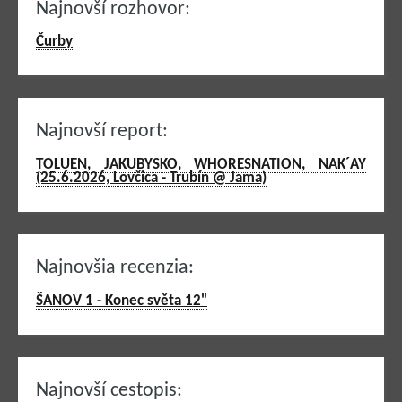
Najnovší rozhovor:
Čurby
Najnovší report:
TOLUEN, JAKUBYSKO, WHORESNATION, NAK´AY
(25.6.2026, Lovčica - Trubín @ Jama)
Najnovšia recenzia:
ŠANOV 1 - Konec světa 12"
Najnovší cestopis: