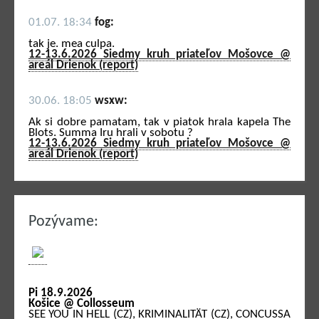
01.07. 18:34
fog:
tak je. mea culpa.
12-13.6.2026 Siedmy kruh priateľov Mošovce @
areál Drienok (report)
30.06. 18:05
wsxw:
Ak si dobre pamatam, tak v piatok hrala kapela The
Blots. Summa Iru hrali v sobotu ?
12-13.6.2026 Siedmy kruh priateľov Mošovce @
areál Drienok (report)
Pozývame:
Pi 18.9.2026
Košice @ Collosseum
SEE YOU IN HELL (CZ), KRIMINALITÄT (CZ), CONCUSSA