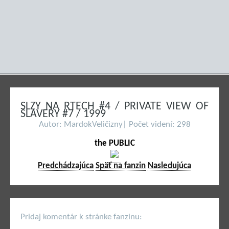
SLZY NA RTECH #4 / PRIVATE VIEW OF
SLAVERY #7 / 1999
Autor: MardokVeličizny| Počet videní: 298
the PUBLIC
Predchádzajúca
Späť na fanzin
Nasledujúca
Pridaj komentár k stránke fanzinu: