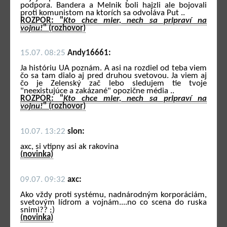
podpora. Bandera a Melnik boli hajzli ale bojovali
proti komunistom na ktorích sa odvoláva Put ..
ROZPOR: "
Kto chce mier, nech sa pripraví na
vojnu!
" (rozhovor)
15.07. 08:25
Andy16661:
Ja históriu UA poznám. A asi na rozdiel od teba viem
čo sa tam dialo aj pred druhou svetovou. Ja viem aj
čo je Zelenský zač lebo sledujem tie tvoje
"neexistujúce a zakázané" opozične média ..
ROZPOR: "
Kto chce mier, nech sa pripraví na
vojnu!
" (rozhovor)
10.07. 13:22
slon:
axc, si vtipny asi ak rakovina
(novinka)
09.07. 09:32
axc:
Ako vždy proti systému, nadnárodným korporáciám,
svetovým lídrom a vojnám....no co scena do ruska
snimi?? ;)
(novinka)