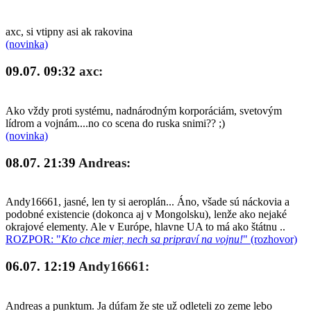
axc, si vtipny asi ak rakovina
(novinka)
09.07. 09:32
axc:
Ako vždy proti systému, nadnárodným korporáciám, svetovým
lídrom a vojnám....no co scena do ruska snimi?? ;)
(novinka)
08.07. 21:39
Andreas:
Andy16661, jasné, len ty si aeroplán... Áno, všade sú náckovia a
podobné existencie (dokonca aj v Mongolsku), lenže ako nejaké
okrajové elementy. Ale v Európe, hlavne UA to má ako štátnu ..
ROZPOR: "
Kto chce mier, nech sa pripraví na vojnu!
" (rozhovor)
06.07. 12:19
Andy16661:
Andreas a punktum. Ja dúfam že ste už odleteli zo zeme lebo