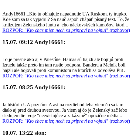
Andy16661...Kto tu obhajuje napadnutie UA Ruskom, ty trapko.
Kde som sa tak vyjadril? Sa nauč aspoň chápať písaný text. To, že
kritizujem Zelenského juntu a jeho náckovských kamošov, ktorí ..
ROZPOR: "
Kto chce mier, nech sa pripraví na vojnu!
" (rozhovor)
15.07. 09:12
Andy16661:
To je presne ako aj v Palestíne. Hamas sú hajzli ale bojujú proti
Izraelu takže preto im tam rastie podpora. Bandera a Melnik boli
hajzli ale bojovali proti komunistom na ktorích sa odvoláva Put ..
ROZPOR: "
Kto chce mier, nech sa pripraví na vojnu!
" (rozhovor)
15.07. 08:25
Andy16661:
Ja históriu UA poznám. A asi na rozdiel od teba viem čo sa tam
dialo aj pred druhou svetovou. Ja viem aj čo je Zelenský zač lebo
sledujem tie tvoje "neexistujúce a zakázané" opozične média ..
ROZPOR: "
Kto chce mier, nech sa pripraví na vojnu!
" (rozhovor)
10.07. 13:22
slon: