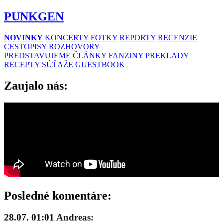
PUNKGEN
NOVINKY
KONCERTY
FOTKY
REPORTY
RECENZIE
CESTOPISY
ROZHOVORY
PREDSTAVUJEME
ČLÁNKY
FANZINY
PREKLADY
RECEPTY
SÚŤAŽE
GUESTBOOK
Zaujalo nás:
Posledné komentáre:
28.07. 01:01
Andreas: