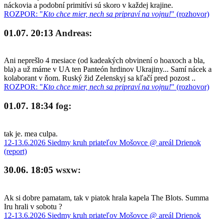
náckovia a podobní primitívi sú skoro v každej krajine.
ROZPOR: "
Kto chce mier, nech sa pripraví na vojnu!
" (rozhovor)
01.07. 20:13
Andreas:
Ani neprešlo 4 mesiace (od kadeakých obvinení o hoaxoch a bla,
bla) a už máme v UA ten Panteón hrdinov Ukrajiny... Samí nácek a
kolaborant v ňom. Ruský žid Zelenskyj sa kľačí pred pozost ..
ROZPOR: "
Kto chce mier, nech sa pripraví na vojnu!
" (rozhovor)
01.07. 18:34
fog:
tak je. mea culpa.
12-13.6.2026 Siedmy kruh priateľov Mošovce @ areál Drienok
(report)
30.06. 18:05
wsxw:
Ak si dobre pamatam, tak v piatok hrala kapela The Blots. Summa
Iru hrali v sobotu ?
12-13.6.2026 Siedmy kruh priateľov Mošovce @ areál Drienok