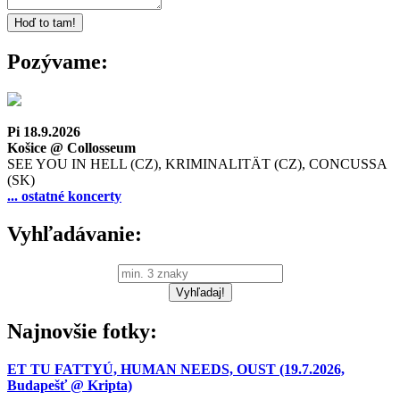
Pozývame:
Pi 18.9.2026
Košice @ Collosseum
SEE YOU IN HELL (CZ), KRIMINALITÄT (CZ), CONCUSSA
(SK)
... ostatné koncerty
Vyhľadávanie:
Najnovšie fotky:
ET TU FATTYÚ, HUMAN NEEDS, OUST (19.7.2026,
Budapešť @ Kripta)