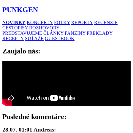
PUNKGEN
NOVINKY
KONCERTY
FOTKY
REPORTY
RECENZIE
CESTOPISY
ROZHOVORY
PREDSTAVUJEME
ČLÁNKY
FANZINY
PREKLADY
RECEPTY
SÚŤAŽE
GUESTBOOK
Zaujalo nás:
Posledné komentáre:
28.07. 01:01
Andreas: