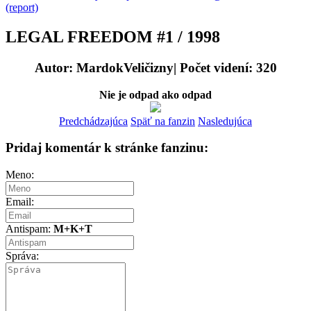
(report)
LEGAL FREEDOM #1 / 1998
Autor: MardokVeličizny| Počet videní: 320
Nie je odpad ako odpad
Predchádzajúca
Späť na fanzin
Nasledujúca
Pridaj komentár k stránke fanzinu:
Meno:
Email:
Antispam:
M+K+T
Správa: