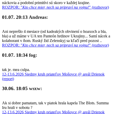
náckovia a podobní primitívi sú skoro v každej krajine.
ROZPOR: "
Kto chce mier, nech sa pripraví na vojnu!
" (rozhovor)
01.07. 20:13
Andreas:
Ani neprešlo 4 mesiace (od kadeakých obvinení o hoaxoch a bla,
bla) a už máme v UA ten Panteón hrdinov Ukrajiny... Samí nácek a
kolaborant v ňom. Ruský žid Zelenskyj sa kľačí pred pozost ..
ROZPOR: "
Kto chce mier, nech sa pripraví na vojnu!
" (rozhovor)
01.07. 18:34
fog:
tak je. mea culpa.
12-13.6.2026 Siedmy kruh priateľov Mošovce @ areál Drienok
(report)
30.06. 18:05
wsxw:
Ak si dobre pamatam, tak v piatok hrala kapela The Blots. Summa
Iru hrali v sobotu ?
12-13.6.2026 Siedmy kruh priateľov Mošovce @ areál Drienok