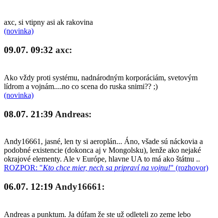
axc, si vtipny asi ak rakovina
(novinka)
09.07. 09:32
axc:
Ako vždy proti systému, nadnárodným korporáciám, svetovým
lídrom a vojnám....no co scena do ruska snimi?? ;)
(novinka)
08.07. 21:39
Andreas:
Andy16661, jasné, len ty si aeroplán... Áno, všade sú náckovia a
podobné existencie (dokonca aj v Mongolsku), lenže ako nejaké
okrajové elementy. Ale v Európe, hlavne UA to má ako štátnu ..
ROZPOR: "
Kto chce mier, nech sa pripraví na vojnu!
" (rozhovor)
06.07. 12:19
Andy16661:
Andreas a punktum. Ja dúfam že ste už odleteli zo zeme lebo