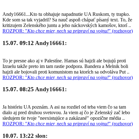
Andy16661...Kto tu obhajuje napadnutie UA Ruskom, ty trapko.
Kde som sa tak vyjadril? Sa nauč aspoň chápať písaný text. To, že
kritizujem Zelenského juntu a jeho náckovských kamošov, ktorí ..
ROZPOR: "
Kto chce mier, nech sa pripraví na vojnu!
" (rozhovor)
15.07. 09:12
Andy16661:
To je presne ako aj v Palestíne. Hamas sú hajzli ale bojujú proti
Izraelu takže preto im tam rastie podpora. Bandera a Melnik boli
hajzli ale bojovali proti komunistom na ktorích sa odvoláva Put ..
ROZPOR: "
Kto chce mier, nech sa pripraví na vojnu!
" (rozhovor)
15.07. 08:25
Andy16661:
Ja históriu UA poznám. A asi na rozdiel od teba viem čo sa tam
dialo aj pred druhou svetovou. Ja viem aj čo je Zelenský zač lebo
sledujem tie tvoje "neexistujúce a zakázané" opozične média ..
ROZPOR: "
Kto chce mier, nech sa pripraví na vojnu!
" (rozhovor)
10.07. 13:22
slon: