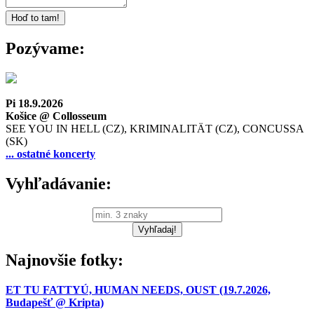
Pozývame:
Pi 18.9.2026
Košice @ Collosseum
SEE YOU IN HELL (CZ), KRIMINALITÄT (CZ), CONCUSSA
(SK)
... ostatné koncerty
Vyhľadávanie:
Najnovšie fotky:
ET TU FATTYÚ, HUMAN NEEDS, OUST (19.7.2026,
Budapešť @ Kripta)