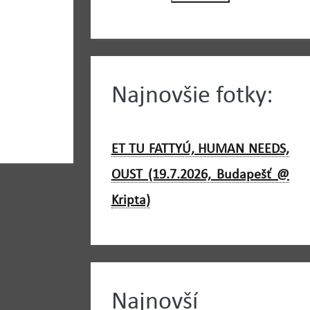
Najnovšie fotky:
ET TU FATTYÚ, HUMAN NEEDS,
OUST (19.7.2026, Budapešť @
Kripta)
Najnovší