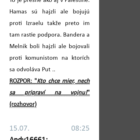
To je presne ako aj v Palestíne.
Hamas sú hajzli ale bojujú
proti Izraelu takže preto im
tam rastie podpora. Bandera a
Melnik boli hajzli ale bojovali
proti komunistom na ktorích
sa odvoláva Put ..
ROZPOR: "
Kto chce mier, nech
sa pripraví na vojnu!
"
(rozhovor)
15.07. 08:25