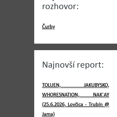
rozhovor:
Čurby
Najnovší report:
TOLUEN, JAKUBYSKO,
WHORESNATION, NAK´AY
(25.6.2026, Lovčica - Trubín @
Jama)