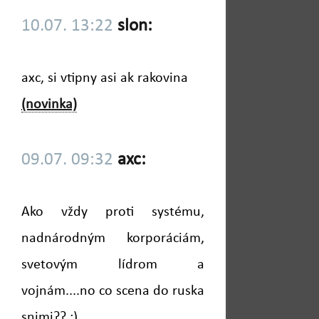
10.07. 13:22
slon:
axc, si vtipny asi ak rakovina
(novinka)
09.07. 09:32
axc:
Ako vždy proti systému,
nadnárodným korporáciám,
svetovým lídrom a
vojnám....no co scena do ruska
snimi?? ;)