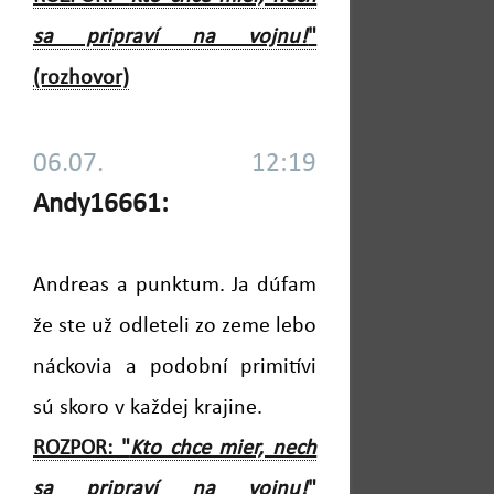
sa pripraví na vojnu!
"
(rozhovor)
06.07. 12:19
Andy16661:
Andreas a punktum. Ja dúfam
že ste už odleteli zo zeme lebo
náckovia a podobní primitívi
sú skoro v každej krajine.
ROZPOR: "
Kto chce mier, nech
sa pripraví na vojnu!
"