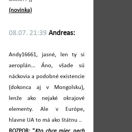
(novinka)
08.07. 21:39
Andreas:
Andy16661, jasné, len ty si
aeroplán... Áno, všade sú
náckovia a podobné existencie
(dokonca aj v Mongolsku),
lenže ako nejaké okrajové
elementy. Ale v Európe,
hlavne UA to má ako štátnu ..
ROZPOR: "
Kto chce mier, nech