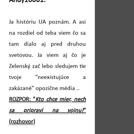
Andy16661:
Ja históriu UA poznám. A asi
na rozdiel od teba viem čo sa
tam dialo aj pred druhou
svetovou. Ja viem aj čo je
Zelenský zač lebo sledujem tie
tvoje "neexistujúce a
zakázané" opozične média ..
ROZPOR: "
Kto chce mier, nech
sa pripraví na vojnu!
"
(rozhovor)