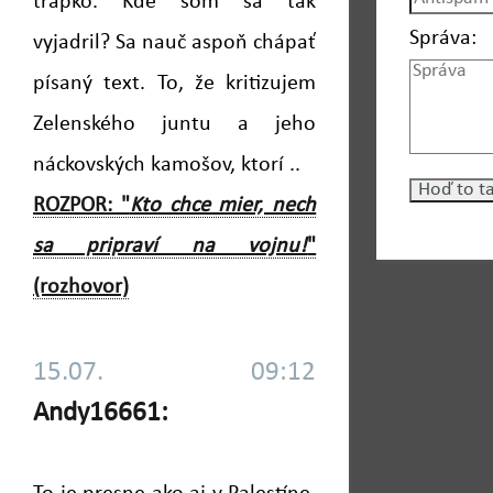
trapko. Kde som sa tak
Správa:
vyjadril? Sa nauč aspoň chápať
písaný text. To, že kritizujem
Zelenského juntu a jeho
náckovských kamošov, ktorí ..
ROZPOR: "
Kto chce mier, nech
sa pripraví na vojnu!
"
(rozhovor)
15.07. 09:12
Andy16661: