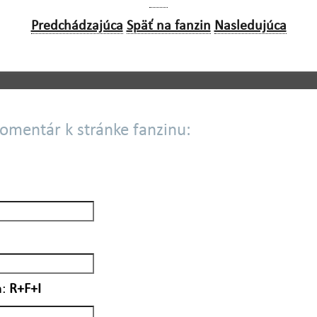
Predchádzajúca
Späť na fanzin
Nasledujúca
komentár k stránke fanzinu:
:
R+F+I