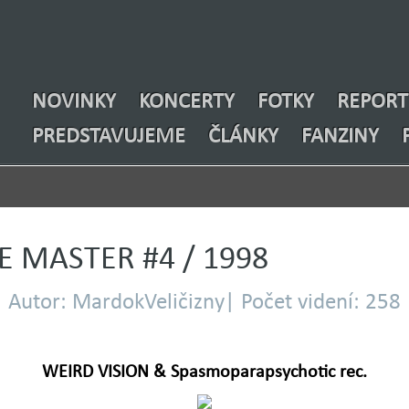
NOVINKY
KONCERTY
FOTKY
REPORT
PREDSTAVUJEME
ČLÁNKY
FANZINY
E MASTER #4 / 1998
Autor: MardokVeličizny| Počet videní: 258
WEIRD VISION & Spasmoparapsychotic rec.