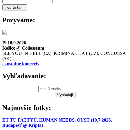
Pozývame:
Pi 18.9.2026
Košice @ Collosseum
SEE YOU IN HELL (CZ), KRIMINALITÄT (CZ), CONCUSSA
(SK)
... ostatné koncerty
Vyhľadávanie:
Najnovšie fotky:
ET TU FATTYÚ, HUMAN NEEDS, OUST (19.7.2026,
Budapešť @ Kripta)