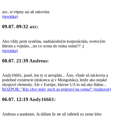
axc, si vtipny asi ak rakovina
(novinka)
09.07. 09:32
axc:
Ako vždy proti systému, nadnárodným korporáciám, svetovým
lídrom a vojnám....no co scena do ruska snimi?? ;)
(novinka)
08.07. 21:39
Andreas:
Andy16661, jasné, len ty si aeroplán... Áno, všade sú náckovia a
podobné existencie (dokonca aj v Mongolsku), lenže ako nejaké
okrajové elementy. Ale v Európe, hlavne UA to má ako štátnu ..
ROZPOR: "
Kto chce mier, nech sa pripraví na vojnu!
" (rozhovor)
06.07. 12:19
Andy16661:
Andreas a punktum. Ja dúfam že ste už odleteli zo zeme lebo