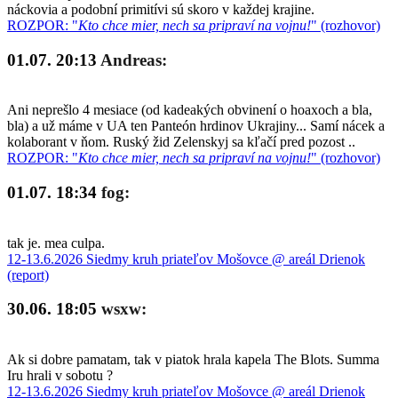
náckovia a podobní primitívi sú skoro v každej krajine.
ROZPOR: "
Kto chce mier, nech sa pripraví na vojnu!
" (rozhovor)
01.07. 20:13
Andreas:
Ani neprešlo 4 mesiace (od kadeakých obvinení o hoaxoch a bla,
bla) a už máme v UA ten Panteón hrdinov Ukrajiny... Samí nácek a
kolaborant v ňom. Ruský žid Zelenskyj sa kľačí pred pozost ..
ROZPOR: "
Kto chce mier, nech sa pripraví na vojnu!
" (rozhovor)
01.07. 18:34
fog:
tak je. mea culpa.
12-13.6.2026 Siedmy kruh priateľov Mošovce @ areál Drienok
(report)
30.06. 18:05
wsxw:
Ak si dobre pamatam, tak v piatok hrala kapela The Blots. Summa
Iru hrali v sobotu ?
12-13.6.2026 Siedmy kruh priateľov Mošovce @ areál Drienok