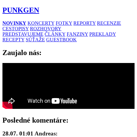
PUNKGEN
NOVINKY
KONCERTY
FOTKY
REPORTY
RECENZIE
CESTOPISY
ROZHOVORY
PREDSTAVUJEME
ČLÁNKY
FANZINY
PREKLADY
RECEPTY
SÚŤAŽE
GUESTBOOK
Zaujalo nás:
Posledné komentáre:
28.07. 01:01
Andreas: