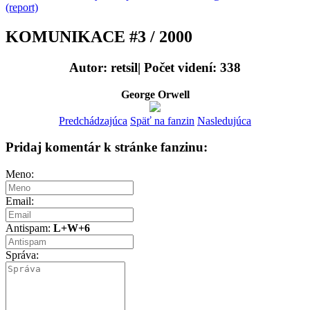
(report)
KOMUNIKACE #3 / 2000
Autor: retsil| Počet videní: 338
George Orwell
Predchádzajúca
Späť na fanzin
Nasledujúca
Pridaj komentár k stránke fanzinu:
Meno:
Email:
Antispam:
L+W+6
Správa: