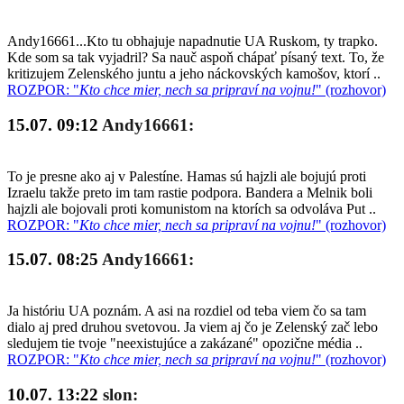
Andy16661...Kto tu obhajuje napadnutie UA Ruskom, ty trapko.
Kde som sa tak vyjadril? Sa nauč aspoň chápať písaný text. To, že
kritizujem Zelenského juntu a jeho náckovských kamošov, ktorí ..
ROZPOR: "
Kto chce mier, nech sa pripraví na vojnu!
" (rozhovor)
15.07. 09:12
Andy16661:
To je presne ako aj v Palestíne. Hamas sú hajzli ale bojujú proti
Izraelu takže preto im tam rastie podpora. Bandera a Melnik boli
hajzli ale bojovali proti komunistom na ktorích sa odvoláva Put ..
ROZPOR: "
Kto chce mier, nech sa pripraví na vojnu!
" (rozhovor)
15.07. 08:25
Andy16661:
Ja históriu UA poznám. A asi na rozdiel od teba viem čo sa tam
dialo aj pred druhou svetovou. Ja viem aj čo je Zelenský zač lebo
sledujem tie tvoje "neexistujúce a zakázané" opozične média ..
ROZPOR: "
Kto chce mier, nech sa pripraví na vojnu!
" (rozhovor)
10.07. 13:22
slon: