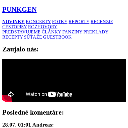
PUNKGEN
NOVINKY
KONCERTY
FOTKY
REPORTY
RECENZIE
CESTOPISY
ROZHOVORY
PREDSTAVUJEME
ČLÁNKY
FANZINY
PREKLADY
RECEPTY
SÚŤAŽE
GUESTBOOK
Zaujalo nás:
Posledné komentáre:
28.07. 01:01
Andreas: