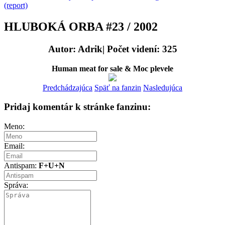
(report)
HLUBOKÁ ORBA #23 / 2002
Autor: Adrik| Počet videní: 325
Human meat for sale & Moc plevele
Predchádzajúca
Späť na fanzin
Nasledujúca
Pridaj komentár k stránke fanzinu:
Meno:
Email:
Antispam:
F+U+N
Správa: