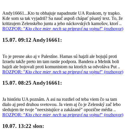
Andy16661...Kto tu obhajuje napadnutie UA Ruskom, ty trapko.
Kde som sa tak vyjadril? Sa nauč aspoň chápať písaný text. To, že
kritizujem Zelenského juntu a jeho náckovských kamošov, ktorí ..
ROZPOR: "
Kto chce mier, nech sa pripraví na vojnu!
" (rozhovor)
15.07. 09:12
Andy16661:
To je presne ako aj v Palestíne. Hamas sú hajzli ale bojujú proti
Izraelu takže preto im tam rastie podpora. Bandera a Melnik boli
hajzli ale bojovali proti komunistom na ktorích sa odvoláva Put ..
ROZPOR: "
Kto chce mier, nech sa pripraví na vojnu!
" (rozhovor)
15.07. 08:25
Andy16661:
Ja históriu UA poznám. A asi na rozdiel od teba viem čo sa tam
dialo aj pred druhou svetovou. Ja viem aj čo je Zelenský zač lebo
sledujem tie tvoje "neexistujúce a zakázané" opozične média ..
ROZPOR: "
Kto chce mier, nech sa pripraví na vojnu!
" (rozhovor)
10.07. 13:22
slon: