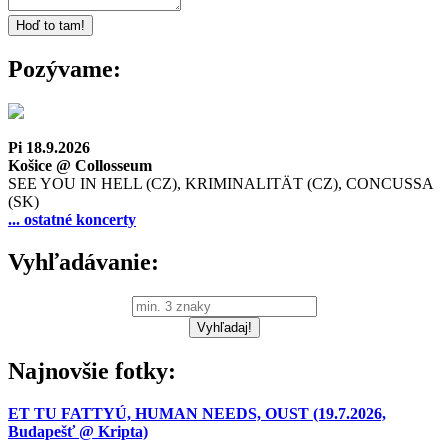
Pozývame:
Pi 18.9.2026
Košice @ Collosseum
SEE YOU IN HELL (CZ), KRIMINALITÄT (CZ), CONCUSSA
(SK)
... ostatné koncerty
Vyhľadávanie:
Najnovšie fotky:
ET TU FATTYÚ, HUMAN NEEDS, OUST (19.7.2026,
Budapešť @ Kripta)