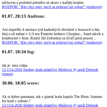
náckovia a podobní primitívi sú skoro v každej krajine.
ROZPOR: "
Kto chce mier, nech sa pripraví na vojnu!
" (rozhovor)
01.07. 20:13
Andreas:
Ani neprešlo 4 mesiace (od kadeakých obvinení o hoaxoch a bla,
bla) a už máme v UA ten Panteón hrdinov Ukrajiny... Samí nácek a
kolaborant v ňom. Ruský žid Zelenskyj sa kľačí pred pozost ..
ROZPOR: "
Kto chce mier, nech sa pripraví na vojnu!
" (rozhovor)
01.07. 18:34
fog:
tak je. mea culpa.
12-13.6.2026 Siedmy kruh priateľov Mošovce @ areál Drienok
(report)
30.06. 18:05
wsxw:
Ak si dobre pamatam, tak v piatok hrala kapela The Blots. Summa
Iru hrali v sobotu ?
12-13.6.2026 Siedmy kruh priateľov Mošovce @ areál Drienok