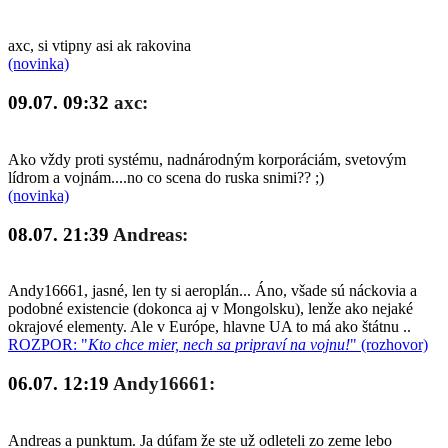
axc, si vtipny asi ak rakovina
(novinka)
09.07. 09:32
axc:
Ako vždy proti systému, nadnárodným korporáciám, svetovým
lídrom a vojnám....no co scena do ruska snimi?? ;)
(novinka)
08.07. 21:39
Andreas:
Andy16661, jasné, len ty si aeroplán... Áno, všade sú náckovia a
podobné existencie (dokonca aj v Mongolsku), lenže ako nejaké
okrajové elementy. Ale v Európe, hlavne UA to má ako štátnu ..
ROZPOR: "
Kto chce mier, nech sa pripraví na vojnu!
" (rozhovor)
06.07. 12:19
Andy16661:
Andreas a punktum. Ja dúfam že ste už odleteli zo zeme lebo